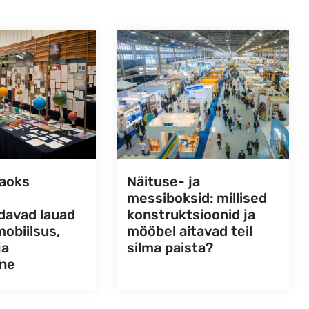
jaoks
Näituse- ja
messiboksid: millised
davad lauad
konstruktsioonid ja
mobiilsus,
mööbel aitavad teil
ja
silma paista?
ine