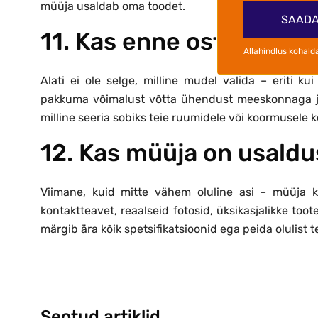
müüja usaldab oma toodet.
SAADA
11. Kas enne ostmist on
Allahindlus kohald
Alati ei ole selge, milline mudel valida – eriti ku
pakkuma võimalust võtta ühendust meeskonnaga ja sa
milline seeria sobiks teie ruumidele või koormusele 
12. Kas müüja on usald
Viimane, kuid mitte vähem oluline asi – müüja ko
kontaktteavet, reaalseid fotosid, üksikasjalikke toot
märgib ära kõik spetsifikatsioonid ega peida olulist 
Seotud artiklid