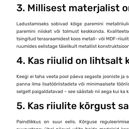
3. Millisest materjalist 
Ladustamiseks sobivad kõige paremini metallrii
paremini niisket või tolmust keskkonda. Kvaliteets
tsingitud terasraamidest koos metall- või MDF-riiulit
ruumides eelistage täielikult metallist konstruktsioo
4. Kas riiulid on lihtsa
Keegi ei taha veeta pool päeva segaste jooniste ja
panna ilma lisatööriistadeta või minimaalsete töörii
selgelt paigaldatavad – see säästab nii aega kui ka 
5. Kas riiulite kõrgust 
Paindlikkus on suur eelis. Kõrguse reguleerimi