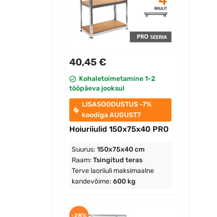
40,45 €
Kohaletoimetamine 1-2
tööpäeva jooksul
LISASOODUSTUS -7%
koodiga AUGUST7
Hoiuriiulid 150x75x40 PRO
Suurus:
150x75x40 cm
Raam:
Tsingitud teras
Terve laoriiuli maksimaalne
kandevõime:
600 kg
-28%