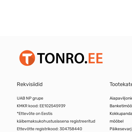
Rekvisiidid
Tootekat
UAB NP grupe
Aiapaviljoni
KMKR kood:
EE102545939
Banketimöö
*Ettevõte on Eestis
Kokkupand
käibemaksukohustuslasena registreeritud
mööbel
Ettevõtte registrikood:
304758440
Päikesevar