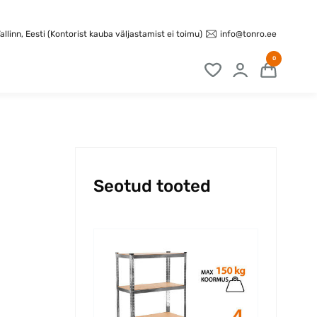
info@tonro.ee
llinn, Eesti (Kontorist kauba väljastamist ei toimu)
0
Seotud tooted