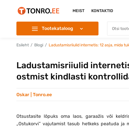
MEIST
KONTAKTID
Tootekataloog
Esileht
Blogi
Ladustamisriiulid internetis: 12 asja, mida tu
Ladustamisriiulid interneti
ostmist kindlasti kontrolli
Oskar | Tonro.ee
Otsustasite lõpuks oma laos, garaažis või keld
„Ostukorvi” vajutamist tasub hetkeks peatuda ja m