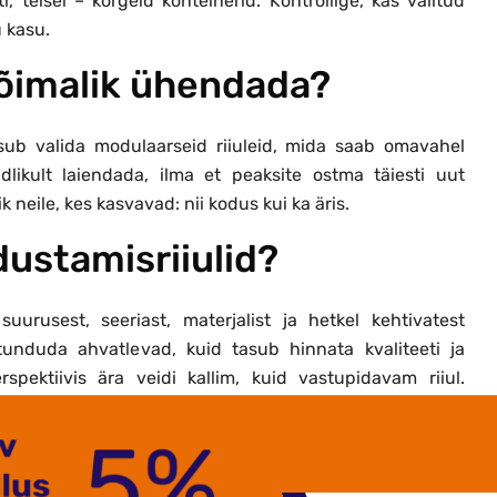
 teisel – kõrgeid konteinerid. Kontrollige, kas valitud
u kasu.
võimalik ühendada?
sub valida modulaarseid riiuleid, mida saab omavahel
ikult laiendada, ilma et peaksite ostma täiesti uut
neile, kes kasvavad: nii kodus kui ka äris.
dustamisriiulid?
suurusest, seeriast, materjalist ja hetkel kehtivatest
nduda ahvatlevad, kuid tasub hinnata kvaliteeti ja
ektiivis ära veidi kallim, kuid vastupidavam riiul.
arameetrite alusel, mitte ainult hinnakirja järgi.
 – häid pakkumisi on regulaarselt ja säästa saab