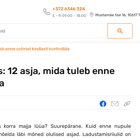
+372 6346 324
Mustamäe tee 16, 10617 Ta
E - R 09:00 - 18:00
leb enne ostmist kindlasti kontrollida
s: 12 asja, mida tuleb enne
da
ris korra majja lüüa? Suurepärane. Kuid enne nupule
õelda läbi mõned olulised asjad. Ladustamisriiulid on