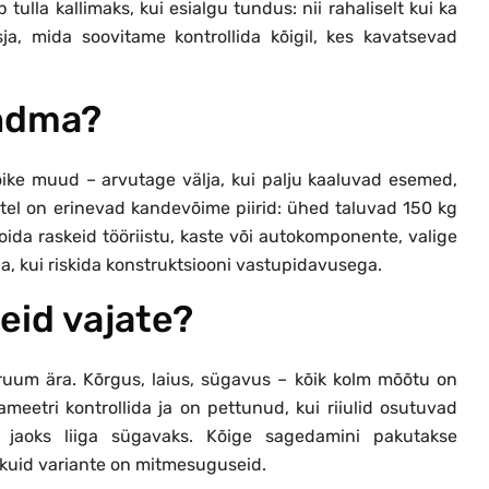
 tulla kallimaks, kui esialgu tundus: nii rahaliselt kui ka
sja, mida soovitame kontrollida kõigil, kes kavatsevad
andma?
ike muud – arvutage välja, kui palju kaaluvad esemed,
litel on erinevad kandevõime piirid: ühed taluvad 150 kg
hoida raskeid tööriistu, kaste või autokomponente, valige
a, kui riskida konstruktsiooni vastupidavusega.
leid vajate?
 ruum ära. Kõrgus, laius, sügavus – kõik kolm mõõtu on
eetri kontrollida ja on pettunud, kui riiulid osutuvad
i jaoks liiga sügavaks. Kõige sagedamini pakutakse
uid variante on mitmesuguseid.