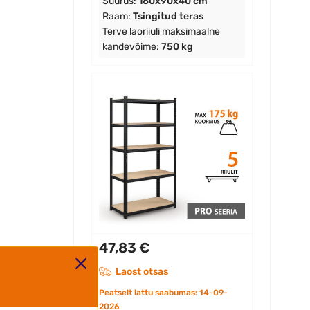
Suurus:
180x90x40 cm
Raam:
Tsingitud teras
Terve laoriiuli maksimaalne
kandevõime:
750 kg
47,83 €
Laost otsas
Peatselt lattu saabumas: 14-09-
2026