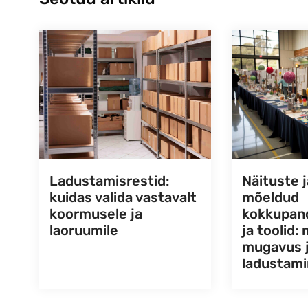
Ladustamisrestid:
Näituste 
kuidas valida vastavalt
mõeldud
koormusele ja
kokkupan
laoruumile
ja toolid: 
mugavus 
ladustam