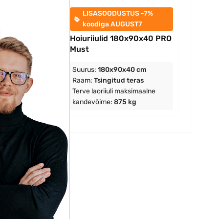
LISASOODUSTUS -7%
koodiga AUGUST7
Hoiuriiulid 180x90x40 PRO
Must
Suurus:
180x90x40 cm
Raam:
Tsingitud teras
Terve laoriiuli maksimaalne
kandevõime:
875 kg