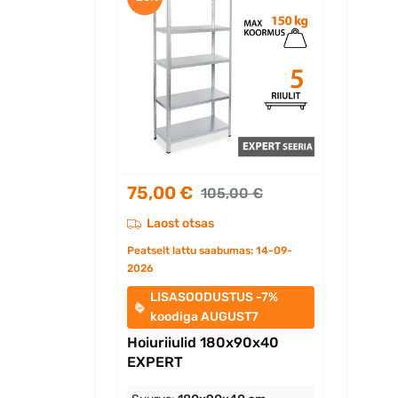
75,00 €
105,00 €
Laost otsas
Peatselt lattu saabumas: 14-09-
2026
LISASOODUSTUS -7%
koodiga AUGUST7
Hoiuriiulid 180x90x40
EXPERT