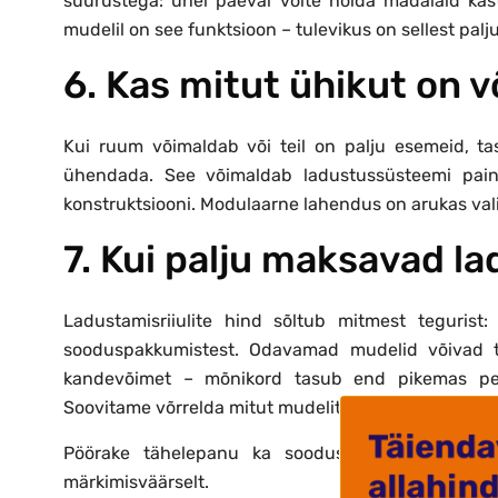
suurustega: ühel päeval võite hoida madalaid kasti,
mudelil on see funktsioon – tulevikus on sellest palj
6. Kas mitut ühikut on 
Kui ruum võimaldab või teil on palju esemeid, ta
ühendada. See võimaldab ladustussüsteemi paindl
konstruktsiooni. Modulaarne lahendus on arukas valik 
7. Kui palju maksavad la
Ladustamisriiulite hind sõltub mitmest tegurist: 
sooduspakkumistest. Odavamad mudelid võivad tu
kandevõimet – mõnikord tasub end pikemas persp
Soovitame võrrelda mitut mudelit hinna ja tehniliste p
Pöörake tähelepanu ka soodusmüügi märgetele
märkimisväärselt.