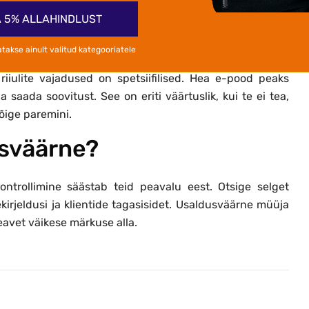
 5% ALLAHINDLUST
 võimalik saada nõu?
atakse ainult valitud kategooriatele
i riiulite vajadused on spetsiifilised. Hea e-pood peaks
ada soovitust. See on eriti väärtuslik, kui te ei tea,
kõige paremini.
usväärne?
ntrollimine säästab teid peavalu eest. Otsige selget
ekirjeldusi ja klientide tagasisidet. Usaldusväärne müüja
teavet väikese märkuse alla.