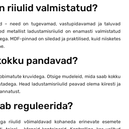
on riiulid valmistatud?
ulid – need on tugevamad, vastupidavamad ja taluvad
ed metallist ladustamisriiulid on enamasti valmistatud
ega. MDF-pinnad on siledad ja praktilised, kuid niisketes
ne.
lt kokku pandavad?
 sobimatute kruvidega. Otsige mudeleid, mida saab kokku
stadega. Head ladustamisriiulid peavad olema kiiresti ja
kannatust.
saab reguleerida?
sega riiulid võimaldavad kohaneda erinevate esemete