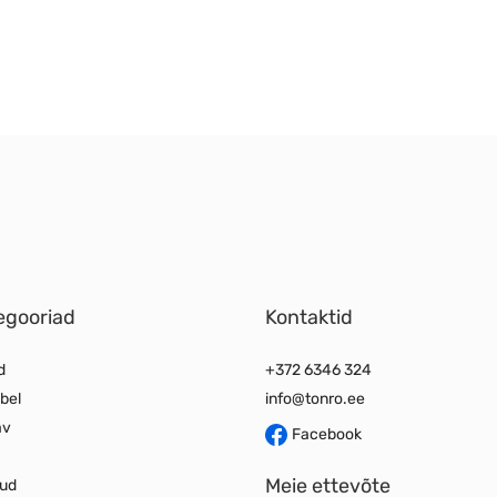
egooriad
Kontaktid
d
+372 6346 324
bel
info@tonro.ee
av
Facebook
Meie ettevõte
jud