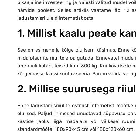
pikaajaline investeering ja valesti valitud mudel võib
närvide poolest. Selles artiklis vaatame läbi 12 a
ladustamisriiuleid internetist osta.
1. Millist kaalu peate k
See on esimene ja kõige olulisem küsimus. Enne kõ
mida plaanite riiulitele paigutada. Erinevatel mude
ühe riiuli kohta, teised kuni 300 kg. Kui kavatsete 
kõrgemasse klassi kuuluv seeria. Parem valida varug
2. Millise suurusega riiu
Enne ladustamisriiulite ostmist internetist mõõtke
olulised. Paljud inimesed unustavad sügavuse param
kastide jaoks liiga madalaks või väikese ruum
standardmõõte: 180x90x45 cm või 180x120x60 cm, k