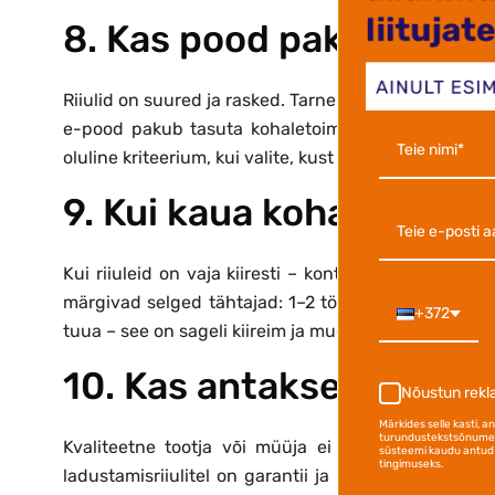
8. Kas pood pakub tasu
Riiulid on suured ja rasked. Tarne hind võib ostu ko
e-pood pakub tasuta kohaletoimetamist ja milline
oluline kriteerium, kui valite, kust osta ladustamisriiu
9. Kui kaua kohaletoim
Kui riiuleid on vaja kiiresti – kontrollige kohalet
märgivad selged tähtajad: 1–2 tööpäeva või kauem. Ko
+372
tuua – see on sageli kiireim ja mugavaim alternatiiv.
10. Kas antakse garantii
Nõustun rek
Märkides selle kasti, 
turundustekstsõnumei
Kvaliteetne tootja või müüja ei kõhkle oma toode
süsteemi kaudu antud 
tingimuseks.
ladustamisriiulitel on garantii ja millistel tingimus