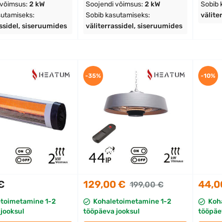
 võimsus:
2 kW
Soojendi võimsus:
2 kW
Sobib 
sutamiseks:
Sobib kasutamiseks:
välite
assidel, siseruumides
väliterrassidel, siseruumides
-35%
-10%
€
129,00 €
44,0
199,00 €
etoimetamine 1-2
Kohaletoimetamine 1-2
Koh
jooksul
tööpäeva jooksul
tööpäe