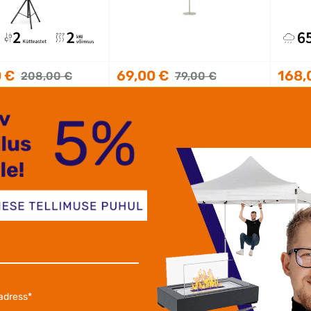
 €
69,00 €
168,
208,00 €
79,00 €
etoimetamine 1-2
Kohaletoimetamine 1-2
Koh
jooksul
tööpäeva jooksul
tööpäe
SOODUSTUS -7%
LISASOODUSTUS -7%
LI
iga AUGUST7
koodiga AUGUST7
ko
al seisev infrapuna
Infrapuna soojuskiirguri
Ühel j
iirgur Heatum
jalg Universal Heatum
sooju
 URBAN Black
H200
Värv:
Hõbedane
v pindala:
kuni 18
Soojendi tüüp:
Lisatarvikud
Soovit
Kõrgus, cm:
Reguleeritav
m2.
 võimsus:
2 kW
vahemikus 1.1 – 2.1 m
Soojen
sutamiseks:
Sobib 
assidel, siseruumides
välite