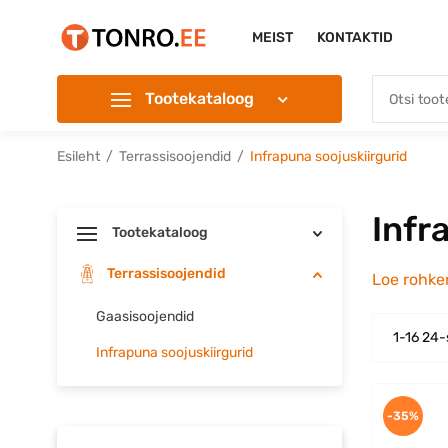
MEIST
KONTAKTID
Tootekataloog
Esileht
Terrassisoojendid
Infrapuna soojuskiirgurid
Infr
Tootekataloog
Terrassisoojendid
Loe rohk
Gaasisoojendid
1-16 24-
Infrapuna soojuskiirgurid
-35%