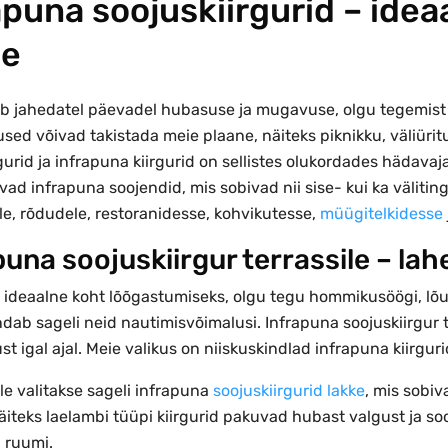
apuna soojuskiirgurid – ide
le
ob jahedatel päevadel hubasuse ja mugavuse, olgu tegemist
ed võivad takistada meie plaane, näiteks piknikku, väliüritus
gurid ja infrapuna kiirgurid on sellistes olukordades hädavaja
vad infrapuna soojendid, mis sobivad nii sise- kui ka välit
le, rõdudele, restoranidesse, kohvikutesse,
müügitelkidesse
puna soojuskiirgur terrassile – l
n ideaalne koht lõõgastumiseks, olgu tegu hommikusöögi, lõ
ab sageli neid nautimisvõimalusi. Infrapuna soojuskiirgur t
t igal ajal. Meie valikus on niiskuskindlad infrapuna kiirgur
le valitakse sageli infrapuna
soojuskiirgurid lakke
, mis sobiv
äiteks laelambi tüüpi kiirgurid pakuvad hubast valgust ja s
 ruumi.