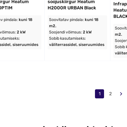
iirgur Heatum
soojuskiirgur Heatum
Infrap
OPTIM
H2000R URBAN Black
Heat
BLAC
v pindala:
kuni 18
Soovitatav pindala:
kuni 18
m2.
Soovit
 võimsus:
2 kW
Soojendi võimsus:
2 kW
m2.
sutamiseks:
Sobib kasutamiseks:
Soojen
assidel, siseruumides
väliterrassidel, siseruumides
Sobib 
välite
1
2