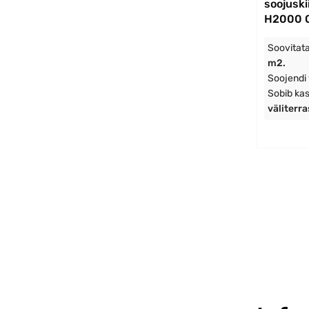
soojusk
H2000 
Soovitata
m2.
Soojendi
Sobib ka
väliterr