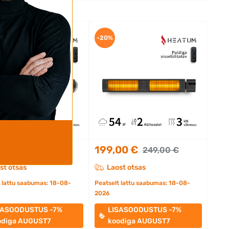
-20%
00 €
199,00 €
309,00 €
249,00 €
st otsas
Laost otsas
t lattu saabumas: 18-08-
Peatselt lattu saabumas: 18-08-
2026
SASOODUSTUS -7%
LISASOODUSTUS -7%
odiga AUGUST7
koodiga AUGUST7