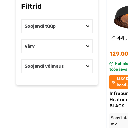
Filtrid
Soojendi tüüp
Värv
129,00
Kohal
Soojendi võimsus
tööpäeva 
LISA
kood
Infrapun
Heatum
BLACK
Soovitata
m2.