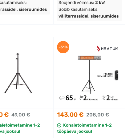
kasutamiseks:
Soojendi võimsus:
2 kW
rrassidel, siseruumides
Sobib kasutamiseks:
väliterrassidel, siseruumides
-31%
0 €
143,00 €
49,00 €
208,00 €
aletoimetamine 1-2
Kohaletoimetamine 1-2
va jooksul
tööpäeva jooksul