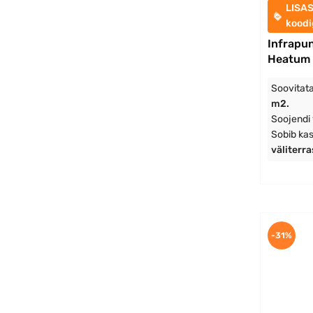
LISA
kood
Infrapun
Heatum
Soovitata
m2.
Soojendi
Sobib ka
väliterr
-31%