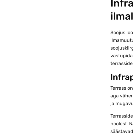
Infr
ilma
Soojus lo
ilmamuutus
soojuskiir
vastupida
terrasside
Infra
Terrass o
aga vähend
ja mugavus
Terrasside
poolest. N
säästavad