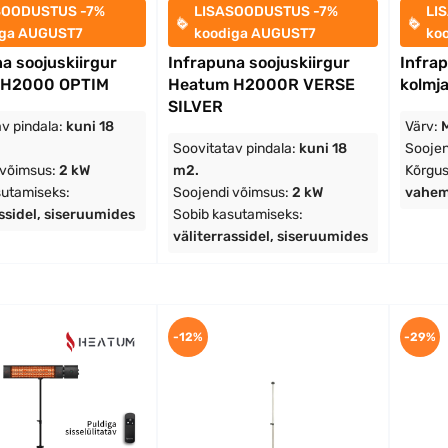
SOODUSTUS -7%
LISASOODUSTUS -7%
LI
iga AUGUST7
koodiga AUGUST7
ko
a soojuskiirgur
Infrapuna soojuskiirgur
Infrap
 H2000 OPTIM
Heatum H2000R VERSE
kolmj
SILVER
v pindala:
kuni 18
Värv:
Soovitatav pindala:
kuni 18
Soojen
 võimsus:
2 kW
m2.
Kõrgus
sutamiseks:
Soojendi võimsus:
2 kW
vahemi
assidel, siseruumides
Sobib kasutamiseks:
väliterrassidel, siseruumides
-12%
-29%