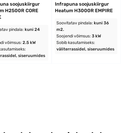
una soojuskiirgur
Infrapuna soojuskiirgur
um H2500R CORE
Heatum H3000R EMPIRE
K
Soovitatav pindala:
kuni 36
atav pindala:
kuni 24
m2.
Soojendi võimsus:
3 kW
di võimsus:
2.5 kW
Sobib kasutamiseks:
kasutamiseks:
väliterrassidel, siseruumides
rrassidel, siseruumides