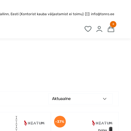
info@tonro.ee
llinn, Eesti (Kontorist kauba väljastamist ei toimu)
0
Aktuaalne
-37%