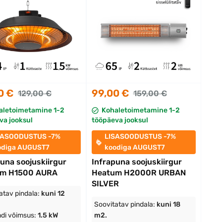
0 €
99,00 €
129,00 €
159,00 €
aletoimetamine 1-2
Kohaletoimetamine 1-2
va jooksul
tööpäeva jooksul
SASOODUSTUS -7%
LISASOODUSTUS -7%
odiga AUGUST7
koodiga AUGUST7
una soojuskiirgur
Infrapuna soojuskiirgur
um H1500 AURA
Heatum H2000R URBAN
SILVER
atav pindala:
kuni 12
Soovitatav pindala:
kuni 18
di võimsus:
1.5 kW
m2.