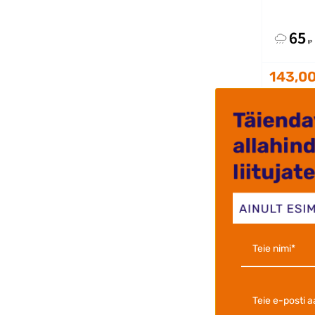
143,00
Kohal
tööpäeva 
LISA
kood
Ühel jal
soojusk
H2000R
Soovitata
m2.
Soojendi
Sobib ka
väliterr