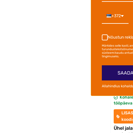
+372
-23%
Nõustun rek
Märkides selle kasti, 
turundustekstsõnumei
süsteemi kaudu antud 
tingimuseks.
SAADA
144,00
Allahindlus kohald
Kohal
tööpäeva 
LISA
kood
Ühel jal