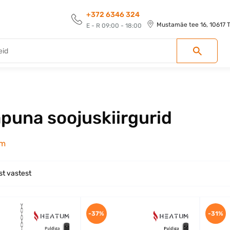
+372 6346 324
Mustamäe tee 16, 10617 Ta
E - R 09:00 - 18:00
apuna soojuskiirgurid
em
st vastest
-37%
-31%