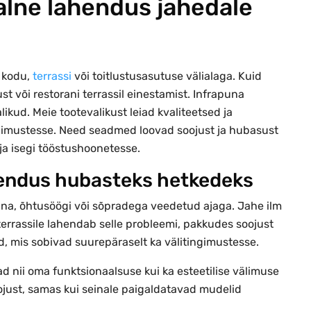
aalne lahendus jahedale
 kodu,
terrassi
või toitlustusasutuse välialaga. Kuid
t või restorani terrassil einestamist. Infrapuna
likud. Meie tootevalikust leiad kvaliteetsed ja
ingimustesse. Need seadmed loovad soojust ja hubasust
ja isegi tööstushoonetesse.
ahendus hubasteks hetkedeks
una, õhtusöögi või sõpradega veedetud ajaga. Jahe ilm
errassile lahendab selle probleemi, pakkudes soojust
id, mis sobivad suurepäraselt ka välitingimustesse.
ad nii oma funktsionaalsuse kui ka esteetilise välimuse
oojust, samas kui seinale paigaldatavad mudelid