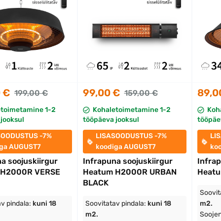
 €
99,00 €
89,0
199,00 €
159,00 €
etoimetamine 1-2
Kohaletoimetamine 1-2
Koh
jooksul
tööpäeva jooksul
tööpäe
SOODUSTUS -7%
LISASOODUSTUS -7%
LI
iga AUGUST7
koodiga AUGUST7
ko
a soojuskiirgur
Infrapuna soojuskiirgur
Infrap
 H2000R VERSE
Heatum H2000R URBAN
Heat
BLACK
Soovit
v pindala:
kuni 18
Soovitatav pindala:
kuni 18
m2.
m2.
Soojen