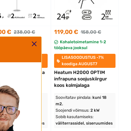
00 €
119,00 €
238,00 €
158,00 €
aletoimetamine 1-2
Kohaletoimetamine 1-2
va jooksul
tööpäeva jooksul
SASOODUSTUS -7%
LISASOODUSTUS -7%
odiga AUGUST7
koodiga AUGUST7
alal seisev infrapuna
Heatum H2000 OPTIM
skiirgur Heatum
infrapuna soojuskiirgur
0R URBAN SILVER
koos kolmjalaga
atav pindala:
kuni 18
Soovitatav pindala:
kuni 18
m2.
di võimsus:
2 kW
Soojendi võimsus:
2 kW
kasutamiseks:
Sobib kasutamiseks:
rrassidel, siseruumides
väliterrassidel, siseruumides