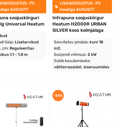
SASOODUSTUS -7%
LISASOODUSTUS -7%
odiga AUGUST7
koodiga AUGUST7
una soojuskiirguri
Infrapuna soojuskiirgur
alg Universal Heatum
Heatum H2000R URBAN
SILVER koos kolmjalaga
Must
di tüüp:
Lisatarvikud
Soovitatav pindala:
kuni 18
, cm:
Reguleeritav
m2.
kus 1.1 – 1.8 m
Soojendi võimsus:
2 kW
Sobib kasutamiseks:
väliterrassidel, siseruumides
-24%