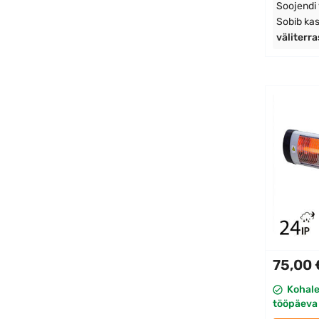
Soojendi
Sobib ka
väliterr
75,00 
Kohal
tööpäeva 