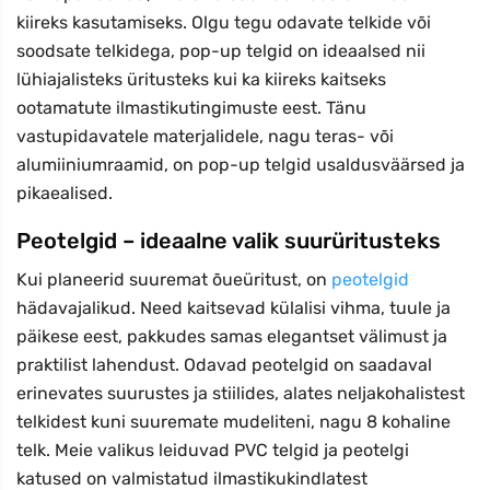
kiireks kasutamiseks. Olgu tegu odavate telkide või
soodsate telkidega, pop-up telgid on ideaalsed nii
lühiajalisteks üritusteks kui ka kiireks kaitseks
ootamatute ilmastikutingimuste eest. Tänu
vastupidavatele materjalidele, nagu teras- või
alumiiniumraamid, on pop-up telgid usaldusväärsed ja
pikaealised.
Peotelgid – ideaalne valik suurüritusteks
Kui planeerid suuremat õueüritust, on
peotelgid
hädavajalikud. Need kaitsevad külalisi vihma, tuule ja
päikese eest, pakkudes samas elegantset välimust ja
praktilist lahendust. Odavad peotelgid on saadaval
erinevates suurustes ja stiilides, alates neljakohalistest
telkidest kuni suuremate mudeliteni, nagu 8 kohaline
telk. Meie valikus leiduvad PVC telgid ja peotelgi
katused on valmistatud ilmastikukindlatest