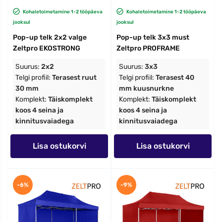
Kohaletoimetamine 1-2 tööpäeva
Kohaletoimetamine 1-2 tööpäeva
jooksul
jooksul
Pop-up telk 2x2 valge
Pop-up telk 3x3 must
Zeltpro EKOSTRONG
Zeltpro PROFRAME
Suurus:
2x2
Suurus:
3x3
Telgi profiil:
Terasest ruut
Telgi profiil:
Terasest 40
30 mm
mm kuusnurkne
Komplekt:
Täiskomplekt
Komplekt:
Täiskomplekt
koos 4 seina ja
koos 4 seina ja
kinnitusvaiadega
kinnitusvaiadega
Lisa ostukorvi
Lisa ostukorvi
-6%
-9%