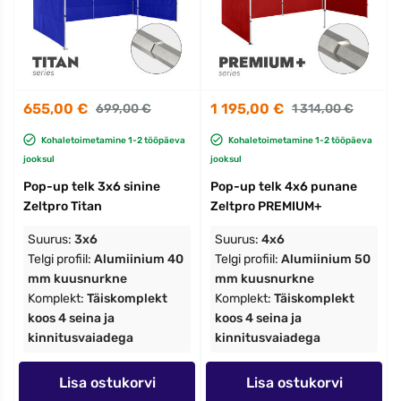
655,00 €
1 195,00 €
699,00 €
1 314,00 €
Kohaletoimetamine 1-2 tööpäeva
Kohaletoimetamine 1-2 tööpäeva
jooksul
jooksul
Pop-up telk 3x6 sinine
Pop-up telk 4x6 punane
Zeltpro Titan
Zeltpro PREMIUM+
Suurus:
3x6
Suurus:
4x6
Telgi profiil:
Alumiinium 40
Telgi profiil:
Alumiinium 50
mm kuusnurkne
mm kuusnurkne
Komplekt:
Täiskomplekt
Komplekt:
Täiskomplekt
koos 4 seina ja
koos 4 seina ja
kinnitusvaiadega
kinnitusvaiadega
Lisa ostukorvi
Lisa ostukorvi