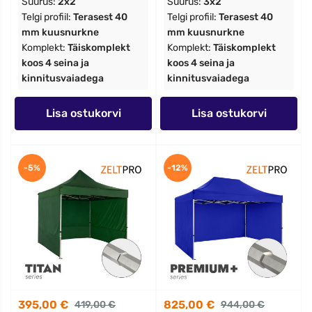
Suurus:
2x2
Suurus:
3x2
Telgi profiil:
Terasest 40
Telgi profiil:
Terasest 40
mm kuusnurkne
mm kuusnurkne
Komplekt:
Täiskomplekt
Komplekt:
Täiskomplekt
koos 4 seina ja
koos 4 seina ja
kinnitusvaiadega
kinnitusvaiadega
Lisa ostukorvi
Lisa ostukorvi
-5%
-12%
395,00 €
825,00 €
419,00 €
944,00 €