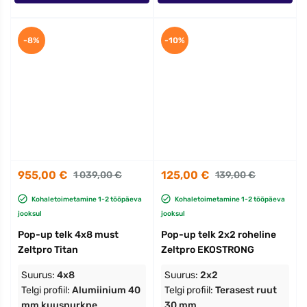
-8%
-10%
955,00 €
125,00 €
1 039,00 €
139,00 €
Kohaletoimetamine 1-2 tööpäeva
Kohaletoimetamine 1-2 tööpäeva
jooksul
jooksul
Pop-up telk 4x8 must
Pop-up telk 2x2 roheline
Zeltpro Titan
Zeltpro EKOSTRONG
Suurus:
4x8
Suurus:
2x2
Telgi profiil:
Alumiinium 40
Telgi profiil:
Terasest ruut
mm kuusnurkne
30 mm