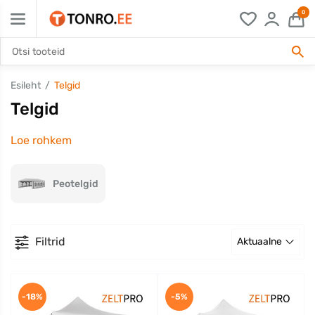
0
Esileht
Telgid
Telgid
Loe rohkem
Peotelgid
Filtrid
Aktuaalne
-18%
-5%