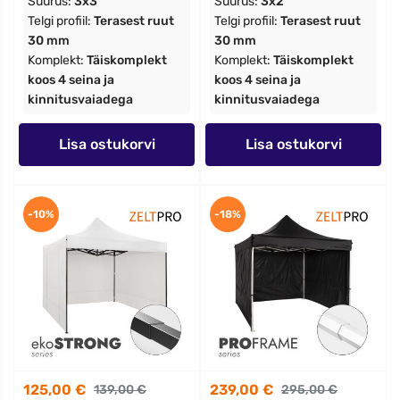
Suurus:
3x3
Suurus:
3x2
Telgi profiil:
Terasest ruut
Telgi profiil:
Terasest ruut
30 mm
30 mm
Komplekt:
Täiskomplekt
Komplekt:
Täiskomplekt
koos 4 seina ja
koos 4 seina ja
kinnitusvaiadega
kinnitusvaiadega
Lisa ostukorvi
Lisa ostukorvi
-10%
-18%
125,00 €
239,00 €
139,00 €
295,00 €