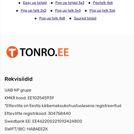
Easy up telgid
Pop up telgid 3x3
Peotelk 4x6
Pop up telk 2x2
Pop up telk 3x3
Pop up telk 3x6
Pop up telk 4x8
Suured telgid
Rekvisiidid
UAB NP grupe
KMKR kood:
EE102545939
*Ettevõte on Eestis käibemaksukohustuslasena registreeritud
Ettevõtte registrikood:
304758440
Swedbank EE:
EE462200221092424800
SWIFT/BIC:
HABAEE2X