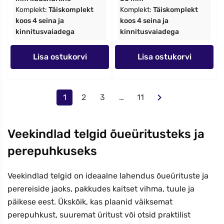
Komplekt:
Täiskomplekt
Komplekt:
Täiskomplekt
koos 4 seina ja
koos 4 seina ja
kinnitusvaiadega
kinnitusvaiadega
Lisa ostukorvi
Lisa ostukorvi
1
2
3
…
11
Veekindlad telgid õueüritusteks ja
perepuhkuseks
Veekindlad telgid on ideaalne lahendus õueürituste ja
perereiside jaoks, pakkudes kaitset vihma, tuule ja
päikese eest. Ükskõik, kas plaanid väiksemat
perepuhkust, suuremat üritust või otsid praktilist