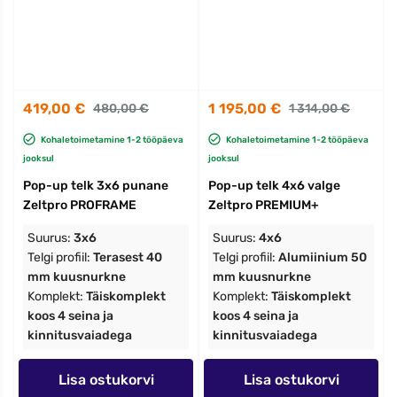
419,00 €
1 195,00 €
480,00 €
1 314,00 €
Kohaletoimetamine 1-2 tööpäeva
Kohaletoimetamine 1-2 tööpäeva
jooksul
jooksul
Pop-up telk 3x6 punane
Pop-up telk 4x6 valge
Zeltpro PROFRAME
Zeltpro PREMIUM+
Suurus:
3x6
Suurus:
4x6
Telgi profiil:
Terasest 40
Telgi profiil:
Alumiinium 50
mm kuusnurkne
mm kuusnurkne
Komplekt:
Täiskomplekt
Komplekt:
Täiskomplekt
koos 4 seina ja
koos 4 seina ja
kinnitusvaiadega
kinnitusvaiadega
Lisa ostukorvi
Lisa ostukorvi