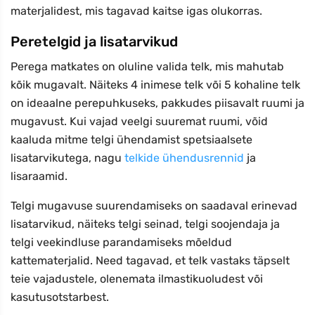
materjalidest, mis tagavad kaitse igas olukorras.
Peretelgid ja lisatarvikud
Perega matkates on oluline valida telk, mis mahutab
kõik mugavalt. Näiteks 4 inimese telk või 5 kohaline telk
on ideaalne perepuhkuseks, pakkudes piisavalt ruumi ja
mugavust. Kui vajad veelgi suuremat ruumi, võid
kaaluda mitme telgi ühendamist spetsiaalsete
lisatarvikutega, nagu
telkide ühendusrennid
ja
lisaraamid.
Telgi mugavuse suurendamiseks on saadaval erinevad
lisatarvikud, näiteks telgi seinad, telgi soojendaja ja
telgi veekindluse parandamiseks mõeldud
kattematerjalid. Need tagavad, et telk vastaks täpselt
teie vajadustele, olenemata ilmastikuoludest või
kasutusotstarbest.