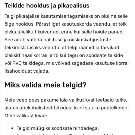
Telkide hooldus ja pikaealisus
Telgi pikaajalise kasutamise tagamiseks on oluline selle
õige hooldus. Pärast igat kasutuskorda veendu, et telk
oleks täielikult kuivanud, enne kui selle hoiule paned.
See aitab vältida hallituse ja niiskuskahjustuste
tekkimist. Lisaks veendu, et telgi raamid ja tarvikud
oleksid heas korras, eriti kui tegu on soodsate telkide
või PVC telkidega, mis võivad sagedase kasutuse korral
lisahooldust vajada.
Miks valida meie telgid?
Meie veebipoes pakume laia valikut kvaliteetseid telke,
alates ühekohalistest telkidest kuni suurte peotelkideni.
Meie valikust leiad:
Telgid müügiks soodsate hindadega.