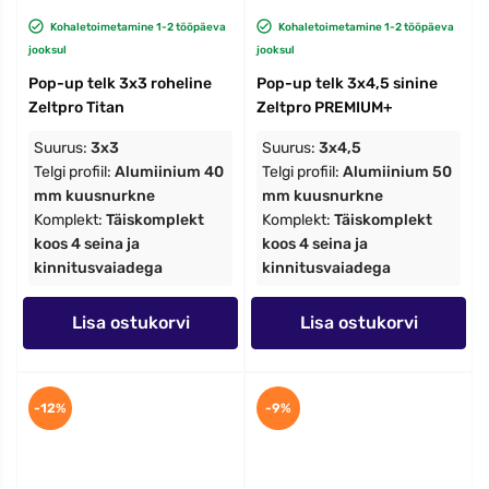
Kohaletoimetamine 1-2 tööpäeva
Kohaletoimetamine 1-2 tööpäeva
jooksul
jooksul
Pop-up telk 3x3 roheline
Pop-up telk 3x4,5 sinine
Zeltpro Titan
Zeltpro PREMIUM+
Suurus:
3x3
Suurus:
3x4,5
Telgi profiil:
Alumiinium 40
Telgi profiil:
Alumiinium 50
mm kuusnurkne
mm kuusnurkne
Komplekt:
Täiskomplekt
Komplekt:
Täiskomplekt
koos 4 seina ja
koos 4 seina ja
kinnitusvaiadega
kinnitusvaiadega
Lisa ostukorvi
Lisa ostukorvi
-12%
-9%