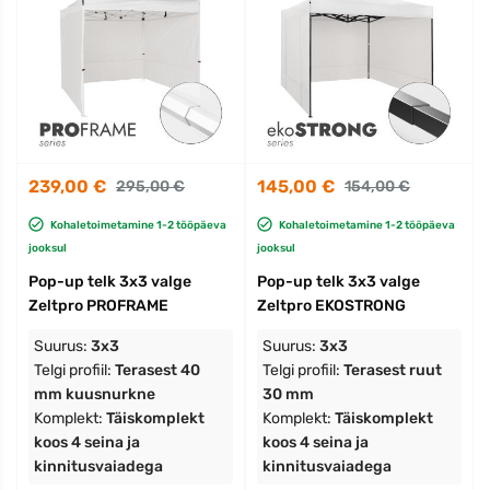
239,00 €
145,00 €
295,00 €
154,00 €
Kohaletoimetamine 1-2 tööpäeva
Kohaletoimetamine 1-2 tööpäeva
jooksul
jooksul
Pop-up telk 3x3 valge
Pop-up telk 3x3 valge
Zeltpro PROFRAME
Zeltpro EKOSTRONG
Suurus:
3x3
Suurus:
3x3
Telgi profiil:
Terasest 40
Telgi profiil:
Terasest ruut
mm kuusnurkne
30 mm
Komplekt:
Täiskomplekt
Komplekt:
Täiskomplekt
koos 4 seina ja
koos 4 seina ja
kinnitusvaiadega
kinnitusvaiadega