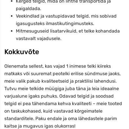
Kerged telgid, mida on lihtne transportida ja
paigaldada.
Veekindlad ja vastupidavad telgid, mis sobivad
igasugusteks ilmastikutingimusteks.
Mitmesuguseid lisatarvikuid, et telke kohandada
vastavalt vajadusele.
Kokkuvõte
Olenemata sellest, kas vajad 1 inimese telki kiireks
matkaks või suuremat peotelki erilise sündmuse jaoks,
meie valik pakub kvaliteetseid ja praktilisi lahendusi.
Tutvu meie telkide müügiga juba täna ja leia ideaalne
varjualune igaks puhuks. Odavad telgid ja soodsad
telgid ei pea tähendama kehva kvaliteeti – meie tooted
on taskukohased, kuid vastavad kõrgeimatele
standarditele. Paku endale ja oma lähedastele parim
kaitse ja mugavus igas olukorras!