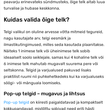
peavarju erinevateks sündmusteks, õige telk aitab luua
turvalise ja hubase keskkonna.
Kuidas valida õige telk?
Telgi valikul on oluline arvesse võtta mitmeid tegureid,
nagu kasutajate arv, telgi eesmärk ja
ilmastikutingimused, milles seda kasutada plaanitakse.
Näiteks 1 inimese telk või üheinimese telk sobib
ideaalselt soolo seiklejale, samas kui 4 kohaline telk või
6 inimese telk mahutab mugavalt suurema pere või
seltskonna. Telgid ja varjualused pakuvad lisaks
praktilist ruumi nii puhkehetkedeks kui ka varjualuseks
söögi- või mänguala loomiseks.
Pop-up telgid – mugavus ja lihtsus
Pop-up telgid
on kiiresti paigaldatavad ja kompaktselt
kokkupandavad, mistõttu sobivad need eriti hästi