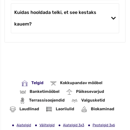
Kuidas hooldada telki, et see kestaks
kauem?
Telgid
Kokkupandav mööbel
Banketimööbel
Päikesevarjud
Terrassisoojendid
Valgusketid
Laudlinad
Laoriiulid
Biokaminad
Aiatelgid
Välitelgid
Aiatelgid 3x3
Peotelgid 3x6