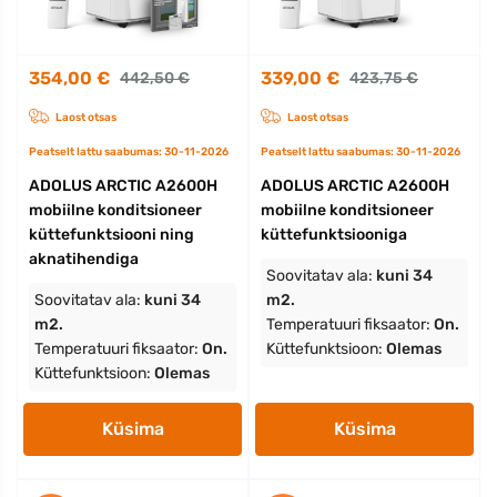
354,00 €
339,00 €
442,50 €
423,75 €
Laost otsas
Laost otsas
Peatselt lattu saabumas: 30-11-2026
Peatselt lattu saabumas: 30-11-2026
ADOLUS ARCTIC A2600H
ADOLUS ARCTIC A2600H
mobiilne konditsioneer
mobiilne konditsioneer
küttefunktsiooni ning
küttefunktsiooniga
aknatihendiga
Soovitatav ala:
kuni 34
Soovitatav ala:
kuni 34
m2.
m2.
Temperatuuri fiksaator:
On.
Temperatuuri fiksaator:
On.
Küttefunktsioon:
Olemas
Küttefunktsioon:
Olemas
Küsima
Küsima