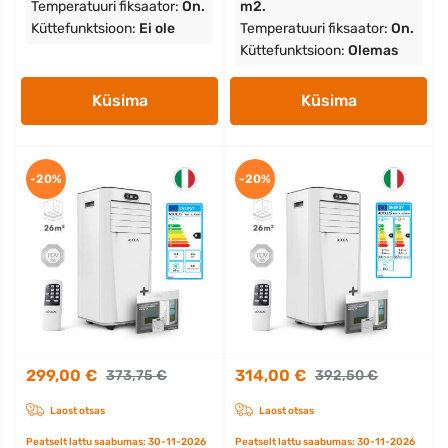
Temperatuuri fiksaator:
On.
m2.
Küttefunktsioon:
Ei ole
Temperatuuri fiksaator:
On.
Küttefunktsioon:
Olemas
Küsima
Küsima
-20%
-20%
299,00 €
314,00 €
373,75 €
392,50 €
Laost otsas
Laost otsas
Peatselt lattu saabumas: 30-11-2026
Peatselt lattu saabumas: 30-11-2026