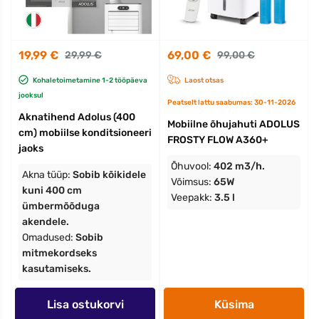
19,99 €
69,00 €
29,99 €
99,00 €
Kohaletoimetamine 1-2 tööpäeva
Laost otsas
jooksul
Peatselt lattu saabumas: 30-11-2026
Aknatihend Adolus (400
Mobiilne õhujahuti ADOLUS
cm) mobiilse konditsioneeri
FROSTY FLOW A360+
jaoks
Õhuvool:
402 m3/h.
Akna tüüp:
Sobib kõikidele
Võimsus:
65W
kuni 400 cm
Veepakk:
3.5 l
ümbermõõduga
akendele.
Omadused:
Sobib
mitmekordseks
kasutamiseks.
Lisa ostukorvi
Küsima