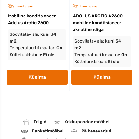
Laost otsas
Laost otsas
Mobiilne konditsioneer
ADOLUS ARCTIC A2600
Adolus Arctic 2600
mobiilne konditsioneer
aknatihendiga
Soovitatav ala:
kuni 34
m2.
Soovitatav ala:
kuni 34
Temperatuuri fiksaator:
On.
m2.
Küttefunktsioon:
Ei ole
Temperatuuri fiksaator:
On.
Küttefunktsioon:
Ei ole
Küsima
Küsima
Telgid
Kokkupandav mööbel
Banketimööbel
Päikesevarjud