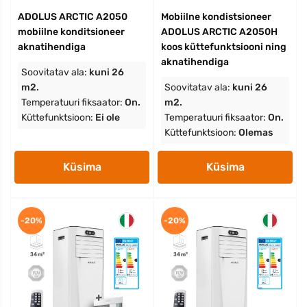
ADOLUS ARCTIC A2050
Mobiilne kondistsioneer
mobiilne konditsioneer
ADOLUS ARCTIC A2050H
aknatihendiga
koos küttefunktsiooni ning
aknatihendiga
Soovitatav ala:
kuni 26
m2.
Soovitatav ala:
kuni 26
Temperatuuri fiksaator:
On.
m2.
Küttefunktsioon:
Ei ole
Temperatuuri fiksaator:
On.
Küttefunktsioon:
Olemas
Küsima
Küsima
-20%
-20%