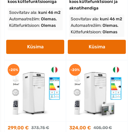
koos küttefunktsiooniga
koos küttefunktsiooni ja
aknatihendiga
Soovitatav ala:
kuni 46 m2
Automaatrežiim:
Olemas.
Soovitatav ala:
kuni 46 m2
Küttefunktsioon:
Olemas
Automaatrežiim:
Olemas.
Küttefunktsioon:
Olemas
Küsima
Küsima
-20%
-20%
299,00 €
324,00 €
373,75 €
405,00 €