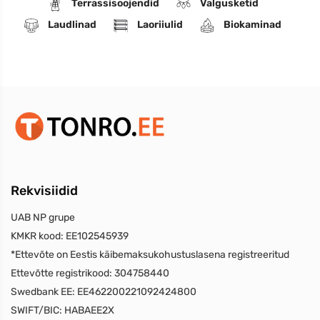
Terrassisoojendid
Valgusketid
Laudlinad
Laoriiulid
Biokaminad
Rekvisiidid
UAB NP grupe
KMKR kood:
EE102545939
*Ettevõte on Eestis käibemaksukohustuslasena registreeritud
Ettevõtte registrikood:
304758440
Swedbank EE:
EE462200221092424800
SWIFT/BIC:
HABAEE2X