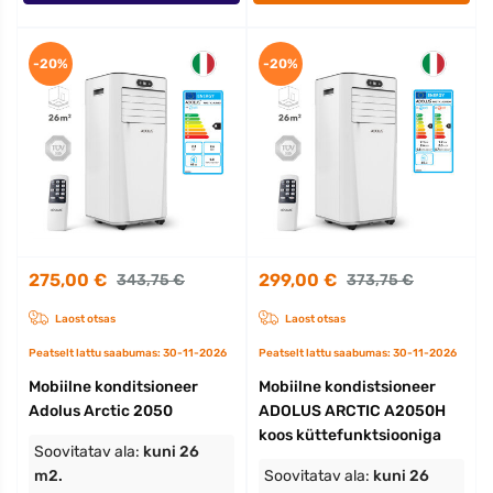
-20%
-20%
275,00 €
299,00 €
343,75 €
373,75 €
Laost otsas
Laost otsas
Peatselt lattu saabumas: 30-11-2026
Peatselt lattu saabumas: 30-11-2026
Mobiilne konditsioneer
Mobiilne kondistsioneer
Adolus Arctic 2050
ADOLUS ARCTIC A2050H
koos küttefunktsiooniga
Soovitatav ala:
kuni 26
m2.
Soovitatav ala:
kuni 26