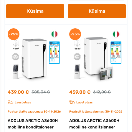
Küsima
Küsima
-25%
-25%
439,00 €
459,00 €
585,34 €
612,00 €
Laost otsas
Laost otsas
Peatselt lattu saabumas: 30-11-2026
Peatselt lattu saabumas: 30-11-2026
ADOLUS ARCTIC A3600H
ADOLUS ARCTIC A3600H
mobiilne konditsioneer
mobiilne konditsioneer