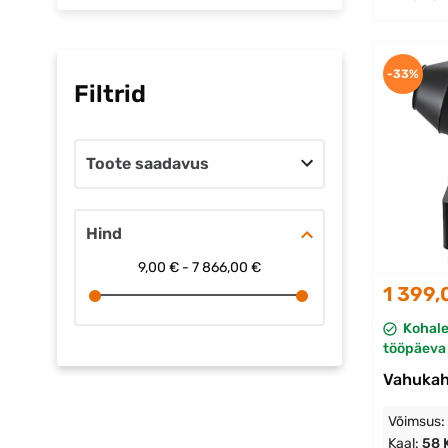
-33%
Filtrid
Toote saadavus
Hind
9,00 € - 7 866,00 €
1 399,
Kohal
tööpäeva 
Vahuka
Võimsus:
Kaal:
58 