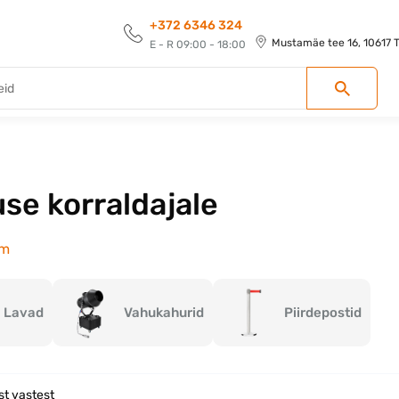
+372 6346 324
Mustamäe tee 16, 10617 Ta
E - R 09:00 - 18:00
use korraldajale
em
Lavad
Vahukahurid
Piirdepostid
st vastest