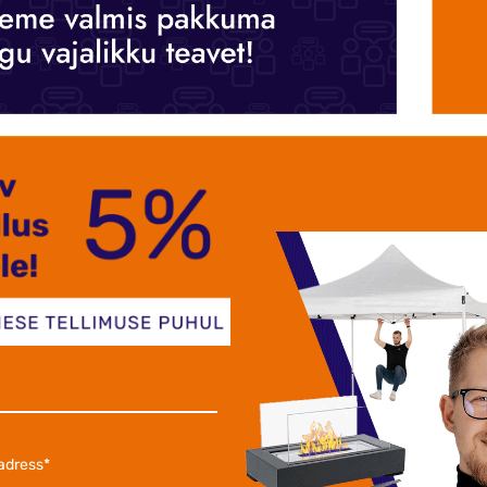
-21%
-29%
€
21,50 €
58,5
27,50 €
etoimetamine 1-2
Kohaletoimetamine 1-2
Koh