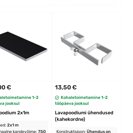
00 €
13,50 €
aletoimetamine 1-2
Kohaletoimetamine 1-2
va jooksul
tööpäeva jooksul
oodium 2x1m
Lavapoodiumi ühendused
(kahekordne)
ed:
2x1 m
maalne kandevõime:
750
Konstruktsioon:
Ühendus on