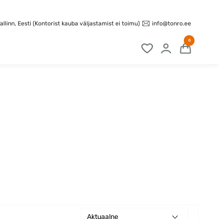
info@tonro.ee
llinn, Eesti (Kontorist kauba väljastamist ei toimu)
0
Aktuaalne