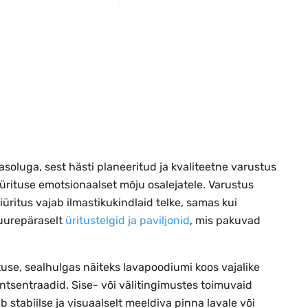
soluga, sest hästi planeeritud ja kvaliteetne varustus
 ürituse emotsionaalset mõju osalejatele. Varustus
iüritus vajab ilmastikukindlaid telke, samas kui
suurepäraselt
üritustelgid ja paviljonid
, mis pakuvad
stuse, sealhulgas näiteks lavapoodiumi koos vajalike
ntsentraadid. Sise- või välitingimustes toimuvaid
ab stabiilse ja visuaalselt meeldiva pinna lavale või