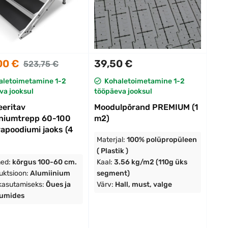
00 €
39,50 €
523,75 €
aletoimetamine 1-2
Kohaletoimetamine 1-2
va jooksul
tööpäeva jooksul
eeritav
Moodulpõrand PREMIUM (1
iniumtrepp 60-100
m2)
apoodiumi jaoks (4
Materjal:
100% polüpropüleen
( Plastik )
ed:
kõrgus 100-60 cm.
Kaal:
3.56 kg/m2 (110g üks
uktsioon:
Alumiinium
segment)
kasutamiseks:
Õues ja
Värv:
Hall, must, valge
uumides