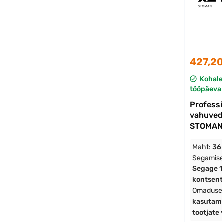
427,20
Kohal
tööpäeva 
Profess
vahuved
STOMAN 1
Maht:
36 
Segamise
Segage 1,
kontsentr
Omaduse
kasutami
tootjate