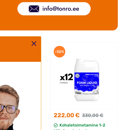
-32%
0 €
222,00 €
82,50 €
330,00 €
aletoimetamine 1-2
Kohaletoimetamine 1-2