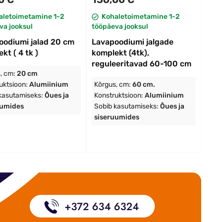
aletoimetamine 1-2
Kohaletoimetamine 1-2
va jooksul
tööpäeva jooksul
oodiumi jalad 20 cm
Lavapoodiumi jalgade
kt ( 4 tk )
komplekt (4tk),
reguleeritavad 60-100 cm
, cm:
20 cm
uktsioon:
Alumiinium
Kõrgus, cm:
60 cm.
kasutamiseks:
Õues ja
Konstruktsioon:
Alumiinium
uumides
Sobib kasutamiseks:
Õues ja
siseruumides