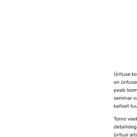
Ürituse ko
on ürituse
peab loomu
seminar va
kaitset tu
Tonro veeb
detailideg
üritusi ai