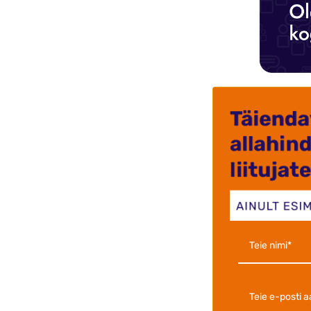
59,00 
Kohal