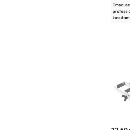
Omaduse
professi
kasutami
22,50