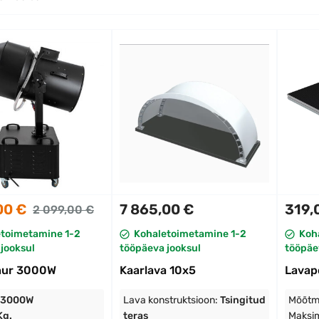
00 €
7 865,00 €
319,
2 099,00 €
etoimetamine 1-2
Kohaletoimetamine 1-2
Koh
jooksul
tööpäeva jooksul
tööpäe
hur 3000W
Kaarlava 10x5
Lavap
3000W
Lava konstruktsioon:
Tsingitud
Mõõtm
Kg.
teras
Maksi