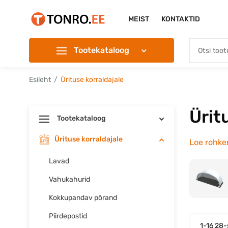
MEIST
KONTAKTID
Tootekataloog
Esileht
Ürituse korraldajale
Ürit
Tootekataloog
Ürituse korraldajale
Loe rohk
Lavad
Vahukahurid
Kokkupandav põrand
Piirdepostid
1-16 28-