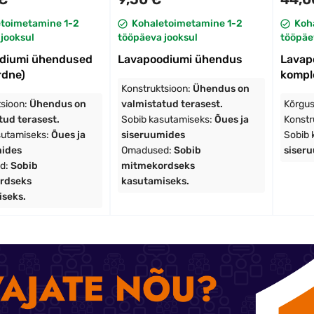
etoimetamine 1-2
Kohaletoimetamine 1-2
Koh
jooksul
tööpäeva jooksul
tööpäe
diumi ühendused
Lavapoodiumi ühendus
Lavap
rdne)
komple
Konstruktsioon:
Ühendus on
tsioon:
Ühendus on
valmistatud terasest.
Kõrgus
tud terasest.
Sobib kasutamiseks:
Õues ja
Konstr
sutamiseks:
Õues ja
siseruumides
Sobib 
mides
Omadused:
Sobib
siser
d:
Sobib
mitmekordseks
rdseks
kasutamiseks.
seks.