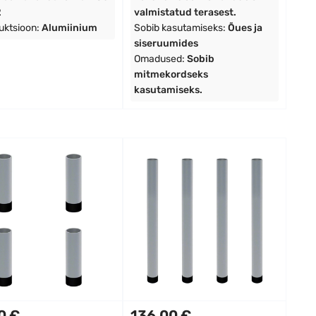
2
valmistatud terasest.
uktsioon:
Alumiinium
Sobib kasutamiseks:
Õues ja
siseruumides
Omadused:
Sobib
mitmekordseks
kasutamiseks.
0 €
136,00 €