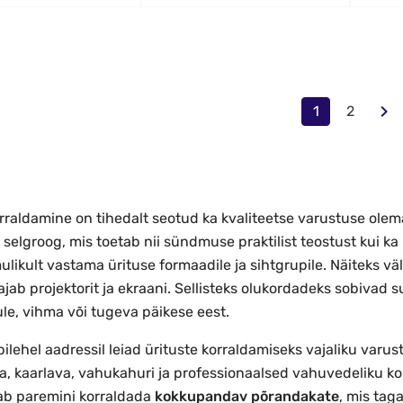
1
2
rraldamine on tihedalt seotud ka kvaliteetse varustuse olema
 selgroog, mis toetab nii sündmuse praktilist teostust kui ka
likult vastama ürituse formaadile ja sihtgrupile. Näiteks väl
jab projektorit ja ekraani. Sellisteks olukordadeks sobivad 
ule, vihma või tugeva päikese eest.
ilehel aadressil leiad ürituste korraldamiseks vajaliku varu
a, kaarlava, vahukahuri ja professionaalsed vahuvedeliku ko
tab paremini korraldada
kokkupandav põrandakate
, mis tag