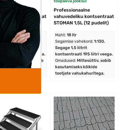
va jooksul
tööpäeva jooksul
ssionaalne
Professionaalne
edeliku kontsentraat
vahuvedeliku kontsentraat
 1,5L (3 pudelit)
STOMAN 1,5L (12 pudelit)
4.5 ltr
Maht:
18 ltr
ise vahekord:
1:130.
Segamise vahekord:
1:130.
1,5 liitrit
Segage 1,5 liitrit
ntraati 195 liitri veega.
kontsentraati 195 liitri veega.
sed:
Mittesüttiv, sobib
Omadused:
Mittesüttiv, sobib
amiseks kõikide
kasutamiseks kõikide
te vahukahuritega.
tootjate vahukahuritega.