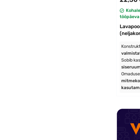
Kohal
tööpäeva 
Lavapoo
(neljako
Konstruk
valmista
Sobib ka
siseruu
Omaduse
mitmeko
kasutami