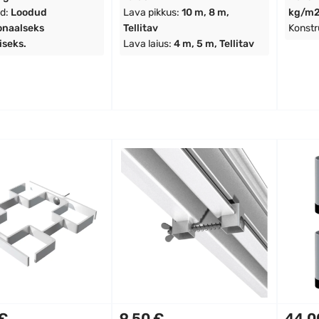
d:
Loodud
Lava pikkus:
10 m, 8 m,
kg/m
onaalseks
Tellitav
Konstr
seks.
Lava laius:
4 m, 5 m, Tellitav
 €
9,50 €
44,0