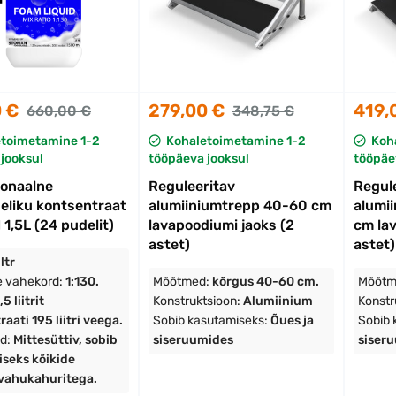
 €
279,00 €
419,
660,00 €
348,75 €
etoimetamine 1-2
Kohaletoimetamine 1-2
Koh
jooksul
tööpäeva jooksul
tööpäe
ionaalne
Reguleeritav
Regul
eliku kontsentraat
alumiiniumtrepp 40-60 cm
alumi
,5L (24 pudelit)
lavapoodiumi jaoks (2
cm lav
astet)
astet)
ltr
 vahekord:
1:130.
Mõõtmed:
kõrgus 40-60 cm.
Mõõtm
5 liitrit
Konstruktsioon:
Alumiinium
Konstr
aati 195 liitri veega.
Sobib kasutamiseks:
Õues ja
Sobib 
d:
Mittesüttiv, sobib
siseruumides
siser
seks kõikide
 vahukahuritega.