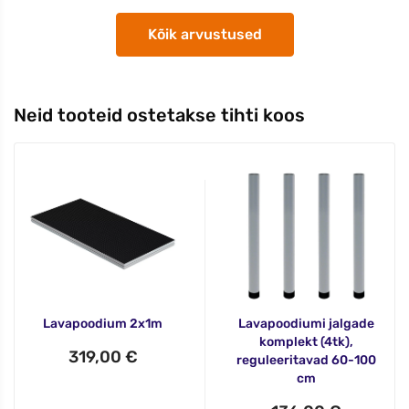
Kõik arvustused
Neid tooteid ostetakse tihti koos
Lavapoodium 2x1m
Lavapoodiumi jalgade
komplekt (4tk),
319,00 €
reguleeritavad 60-100
cm