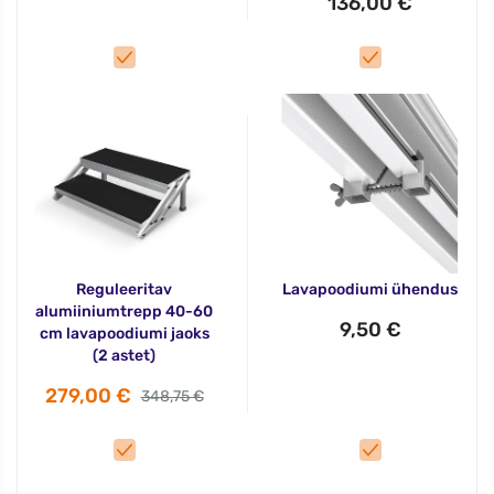
136,00 €
Reguleeritav
Lavapoodiumi ühendus
alumiiniumtrepp 40-60
9,50 €
cm lavapoodiumi jaoks
(2 astet)
279,00 €
348,75 €