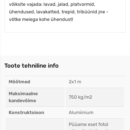
võiksite vajada: lavad, jalad, platvormid,
ühendused, lavakatted, trepid, tribüünid jne -
võtke meiega kohe ühendust!
Toote tehniline info
Mõõtmed
2x1 m
Maksimaalne
750 kg/m2
kandevõime
Konstruktsioon
Alumiinium
Püüame eset fotol