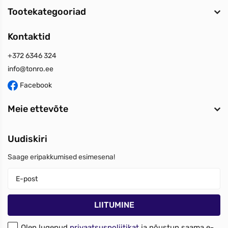
Tootekategooriad
Kontaktid
+372 6346 324
info@tonro.ee
Facebook
Meie ettevõte
Uudiskiri
Saage eripakkumised esimesena!
Olen lugenud
privaatsuspoliitikat
ja nõustun saama e-