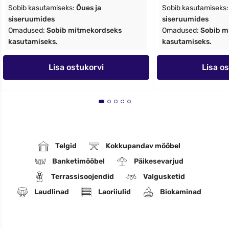
Sobib kasutamiseks:
Õues ja
Sobib kasutamiseks
siseruumides
siseruumides
Omadused:
Sobib mitmekordseks
Omadused:
Sobib m
kasutamiseks.
kasutamiseks.
Lisa ostukorvi
Lisa o
Telgid
Kokkupandav mööbel
Banketimööbel
Päikesevarjud
Terrassisoojendid
Valgusketid
Laudlinad
Laoriiulid
Biokaminad