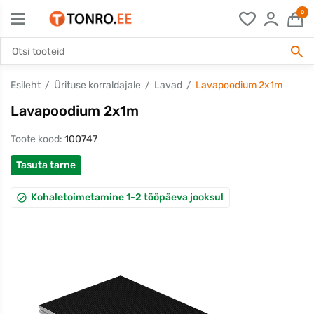
0
Esileht
Ürituse korraldajale
Lavad
Lavapoodium 2x1m
Lavapoodium 2x1m
Toote kood:
100747
Tasuta tarne
Kohaletoimetamine 1-2 tööpäeva jooksul