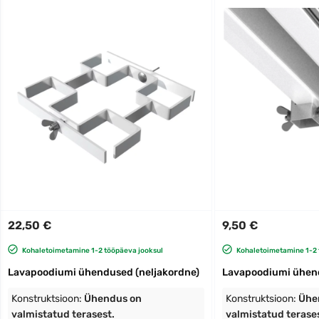
22,50 €
9,50 €
Kohaletoimetamine 1-2 tööpäeva jooksul
Kohaletoimetamine 1-2 
Lavapoodiumi ühendused (neljakordne)
Lavapoodiumi ühen
Konstruktsioon:
Ühendus on
Konstruktsioon:
Ühe
valmistatud terasest.
valmistatud terases