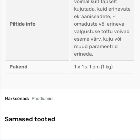
võimalikult täpselt
kujutada, kuid erinevate
ekraaniseadete, -
Piltide info
omaduste või erineva
valgustuse tõttu võivad
eseme värv, kuju või
muud parameetrid
erineda.
Pakend
1 x 1 x 1 cm (1 kg)
Märksõnad:
Poodiumid
Sarnased tooted