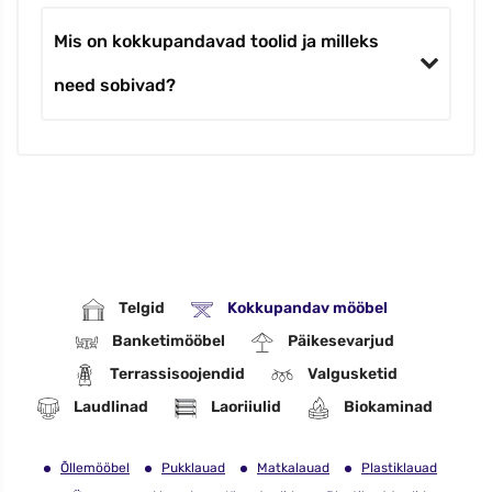
Mis on kokkupandavad toolid ja milleks
need sobivad?
Telgid
Kokkupandav mööbel
Banketimööbel
Päikesevarjud
Terrassisoojendid
Valgusketid
Laudlinad
Laoriiulid
Biokaminad
Õllemööbel
Pukklauad
Matkalauad
Plastiklauad