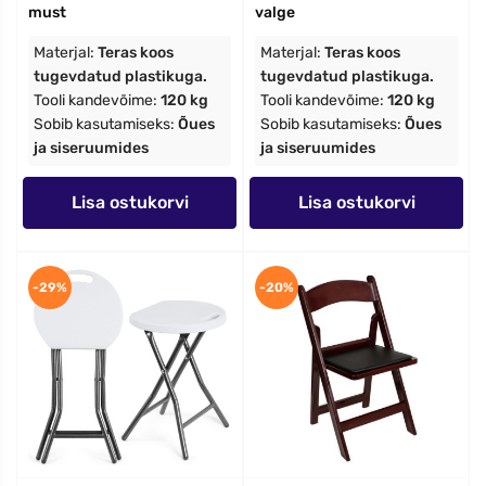
must
valge
Materjal:
Teras koos
Materjal:
Teras koos
tugevdatud plastikuga.
tugevdatud plastikuga.
Tooli kandevõime:
120 kg
Tooli kandevõime:
120 kg
Sobib kasutamiseks:
Õues
Sobib kasutamiseks:
Õues
ja siseruumides
ja siseruumides
Lisa ostukorvi
Lisa ostukorvi
-29%
-20%