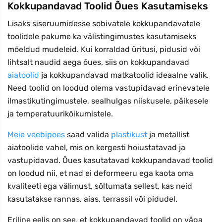
Kokkupandavad Toolid Õues Kasutamiseks
Lisaks siseruumidesse sobivatele kokkupandavatele
toolidele pakume ka välistingimustes kasutamiseks
mõeldud mudeleid. Kui korraldad üritusi, pidusid või
lihtsalt naudid aega õues, siis on kokkupandavad
aiatoolid
ja kokkupandavad matkatoolid ideaalne valik.
Need toolid on loodud olema vastupidavad erinevatele
ilmastikutingimustele, sealhulgas niiskusele, päikesele
ja temperatuurikõikumistele.
Meie veebipoes
saad valida
plastikust
ja metallist
aiatoolide vahel, mis on kergesti hoiustatavad ja
vastupidavad. Õues kasutatavad kokkupandavad toolid
on loodud nii, et nad ei deformeeru ega kaota oma
kvaliteeti ega välimust, sõltumata sellest, kas neid
kasutatakse rannas, aias, terrassil või pidudel.
Eriline eelis on see, et kokkupandavad toolid on väga