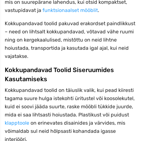
mis on suurepärane lahendus, kui otsid kompaktset,
vastupidavat ja
funktsionaalset mööblit
.
Kokkupandavad toolid pakuvad erakordset paindlikkust
– need on lihtsalt kokkupandavad, võtavad vähe ruumi
ning on kergekaalulised, mistõttu on neid lihtne
hoiustada, transportida ja kasutada igal ajal, kui neid
vajatakse.
Kokkupandavad Toolid Siseruumides
Kasutamiseks
Kokkupandavad toolid on täiuslik valik, kui pead kiiresti
tagama suure hulga istekohti üritustel või koosolekutel,
kuid ei soovi jääda suurte, raske mööbli tükkide juurde,
mida ei saa lihtsasti hoiustada. Plastikust või puidust
klapptoole
on erinevates disainides ja värvides, mis
võimaldab sul neid hõlpsasti kohandada igasse
interjööri.