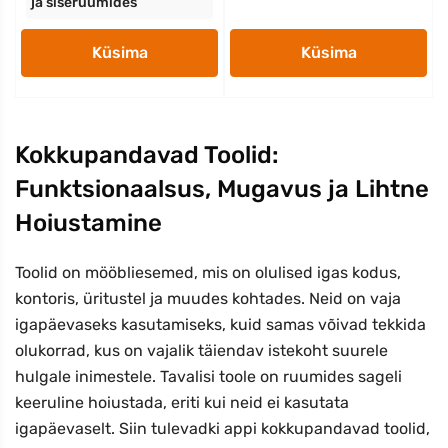
ja siseruumides
Küsima
Küsima
Kokkupandavad Toolid:
Funktsionaalsus, Mugavus ja Lihtne
Hoiustamine
Toolid on mööbliesemed, mis on olulised igas kodus,
kontoris, üritustel ja muudes kohtades. Neid on vaja
igapäevaseks kasutamiseks, kuid samas võivad tekkida
olukorrad, kus on vajalik täiendav istekoht suurele
hulgale inimestele. Tavalisi toole on ruumides sageli
keeruline hoiustada, eriti kui neid ei kasutata
igapäevaselt. Siin tulevadki appi kokkupandavad toolid,