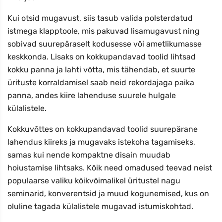
Kui otsid mugavust, siis tasub valida polsterdatud
istmega klapptoole, mis pakuvad lisamugavust ning
sobivad suurepäraselt kodusesse või ametlikumasse
keskkonda. Lisaks on kokkupandavad toolid lihtsad
kokku panna ja lahti võtta, mis tähendab, et suurte
ürituste korraldamisel saab neid rekordajaga paika
panna, andes kiire lahenduse suurele hulgale
külalistele.
Kokkuvõttes on kokkupandavad toolid suurepärane
lahendus kiireks ja mugavaks istekoha tagamiseks,
samas kui nende kompaktne disain muudab
hoiustamise lihtsaks. Kõik need omadused teevad neist
populaarse valiku kõikvõimalikel üritustel nagu
seminarid, konverentsid ja muud kogunemised, kus on
oluline tagada külalistele mugavad istumiskohtad.