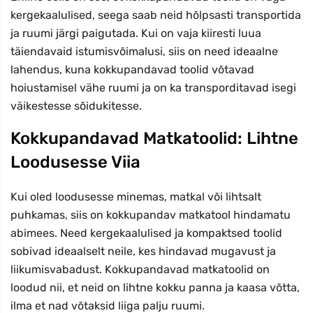
kergekaalulised, seega saab neid hõlpsasti transportida
ja ruumi järgi paigutada. Kui on vaja kiiresti luua
täiendavaid istumisvõimalusi, siis on need ideaalne
lahendus, kuna kokkupandavad toolid võtavad
hoiustamisel vähe ruumi ja on ka transporditavad isegi
väikestesse sõidukitesse.
Kokkupandavad Matkatoolid: Lihtne
Loodusesse Viia
Kui oled loodusesse minemas, matkal või lihtsalt
puhkamas, siis on kokkupandav matkatool hindamatu
abimees. Need kergekaalulised ja kompaktsed toolid
sobivad ideaalselt neile, kes hindavad mugavust ja
liikumisvabadust. Kokkupandavad matkatoolid on
loodud nii, et neid on lihtne kokku panna ja kaasa võtta,
ilma et nad võtaksid liiga palju ruumi.