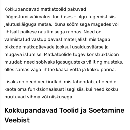
Kokkupandavad matkatoolid pakuvad
lõõgastumisvõimalust looduses – olgu tegemist siis
jalutuskäiguga metsa, lõuna söömisega mägedes või
lihtsalt päikese nautimisega rannas. Need on
valmistatud vastupidavast materjalist, mis tagab
pikkade matkapäevade jooksul usaldusväärse ja
mugava istumise. Matkatoolide tugev konstruktsioon
muudab need sobivaks igasugusteks välitingimusteks,
olles samas väga lihtne kaasa võtta ja kokku panna.
Lisaks on need veekindlad, mis tähendab, et need ei
kaota oma funktsionaalsust isegi siis, kui need kokku
puutuvad vihma või niiskusega.
Kokkupandavad Toolid ja Soetamine
Veebist