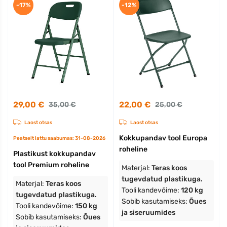
-17%
-12%
29,00 €
22,00 €
35,00 €
25,00 €
Laost otsas
Laost otsas
Kokkupandav tool Europa
Peatselt lattu saabumas: 31-08-2026
roheline
Plastikust kokkupandav
tool Premium roheline
Materjal:
Teras koos
tugevdatud plastikuga.
Materjal:
Teras koos
Tooli kandevõime:
120 kg
tugevdatud plastikuga.
Sobib kasutamiseks:
Õues
Tooli kandevõime:
150 kg
ja siseruumides
Sobib kasutamiseks:
Õues