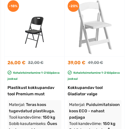
-18%
-20%
26,00 €
39,00 €
32,00 €
49,00 €
Kohaletoimetamine 1-2 tööpäeva
Kohaletoimetamine 1-2 tööpäeva
jooksul
jooksul
Plastikust kokkupandav
Kokkupandav tool
tool Premium must
Gladiator valge
Materjal:
Teras koos
Materjal:
Puiduimitatsioon
tugevdatud plastikuga.
koos ECO - nahast
Tooli kandevõime:
150 kg
padjaga
Sobib kasutamiseks:
Õues
Tooli kandevõime:
150 kg