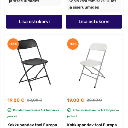
ja siseruumides
Sobib kasutamiseks:
Õues
ja siseruumides
Lisa ostukorvi
Lisa ostukorvi
-13%
-13%
19,00 €
19,00 €
22,00 €
22,00 €
Kohaletoimetamine 1-2 tööpäeva
Kohaletoimetamine 1-2 tööpäeva
jooksul
jooksul
Kokkupandav tool Europa
Kokkupandav tool Europa