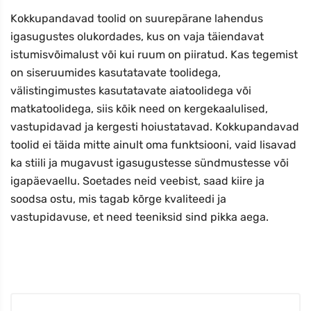
Kokkupandavad toolid on suurepärane lahendus
igasugustes olukordades, kus on vaja täiendavat
istumisvõimalust või kui ruum on piiratud. Kas tegemist
on siseruumides kasutatavate toolidega,
välistingimustes kasutatavate aiatoolidega või
matkatoolidega, siis kõik need on kergekaalulised,
vastupidavad ja kergesti hoiustatavad. Kokkupandavad
toolid ei täida mitte ainult oma funktsiooni, vaid lisavad
ka stiili ja mugavust igasugustesse sündmustesse või
igapäevaellu. Soetades neid veebist, saad kiire ja
soodsa ostu, mis tagab kõrge kvaliteedi ja
vastupidavuse, et need teeniksid sind pikka aega.