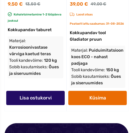
9,50 €
39,00 €
13,50 €
49,00 €
Kohaletoimetamine 1-2 tööpäeva
Laost otsas
jooksul
Peatselt lattu saabumas: 31-08-2026
Kokkupandav taburet
Kokkupandav tool
Gladiator pruun
Materjal:
Korrosioonivastase
Materjal:
Puiduimitatsioon
värviga kaetud teras
koos ECO - nahast
Tooli kandevõime:
120 kg
padjaga
Sobib kasutamiseks:
Õues
Tooli kandevõime:
150 kg
ja siseruumides
Sobib kasutamiseks:
Õues
ja siseruumides
Lisa ostukorvi
Küsima