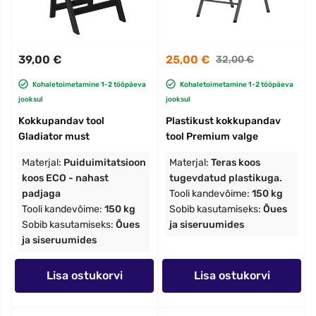
39,00 €
25,00 €
32,00 €
Kohaletoimetamine 1-2 tööpäeva
Kohaletoimetamine 1-2 tööpäeva
jooksul
jooksul
Kokkupandav tool
Plastikust kokkupandav
Gladiator must
tool Premium valge
Materjal:
Puiduimitatsioon
Materjal:
Teras koos
koos ECO - nahast
tugevdatud plastikuga.
padjaga
Tooli kandevõime:
150 kg
Tooli kandevõime:
150 kg
Sobib kasutamiseks:
Õues
Sobib kasutamiseks:
Õues
ja siseruumides
ja siseruumides
Lisa ostukorvi
Lisa ostukorvi