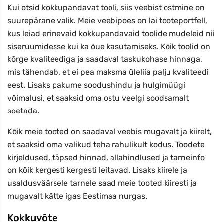
Kui otsid kokkupandavat tooli, siis veebist ostmine on
suurepärane valik. Meie veebipoes on lai tooteportfell,
kus leiad erinevaid kokkupandavaid toolide mudeleid nii
siseruumidesse kui ka õue kasutamiseks. Kõik toolid on
kõrge kvaliteediga ja saadaval taskukohase hinnaga,
mis tähendab, et ei pea maksma üleliia palju kvaliteedi
eest. Lisaks pakume soodushindu ja hulgimüügi
võimalusi, et saaksid oma ostu veelgi soodsamalt
soetada.
Kõik meie tooted on saadaval veebis mugavalt ja kiirelt,
et saaksid oma valikud teha rahulikult kodus. Toodete
kirjeldused, täpsed hinnad, allahindlused ja tarneinfo
on kõik kergesti kergesti leitavad. Lisaks kiirele ja
usaldusväärsele tarnele saad meie tooted kiiresti ja
mugavalt kätte igas Eestimaa nurgas.
Kokkuvõte