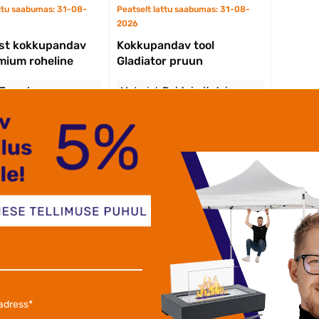
attu saabumas: 31-08-
Peatselt lattu saabumas: 31-08-
2026
ust kokkupandav
Kokkupandav tool
mium roheline
Gladiator pruun
Teras koos
Materjal:
Puiduimitatsioon
ud plastikuga.
koos ECO - nahast padjaga
ndevõime:
150 kg
Tooli kandevõime:
150 kg
sutamiseks:
Õues ja
Sobib kasutamiseks:
Õues ja
mides
siseruumides
upandavad Toolid: Funktsi