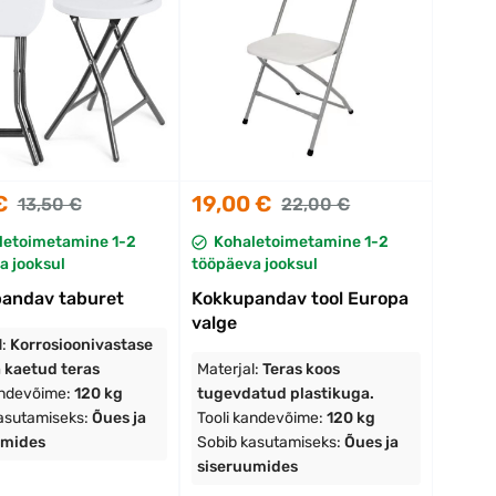
€
19,00 €
13,50 €
22,00 €
letoimetamine 1-2
Kohaletoimetamine 1-2
a jooksul
tööpäeva jooksul
andav taburet
Kokkupandav tool Europa
valge
l:
Korrosioonivastase
 kaetud teras
Materjal:
Teras koos
andevõime:
120 kg
tugevdatud plastikuga.
asutamiseks:
Õues ja
Tooli kandevõime:
120 kg
umides
Sobib kasutamiseks:
Õues ja
siseruumides