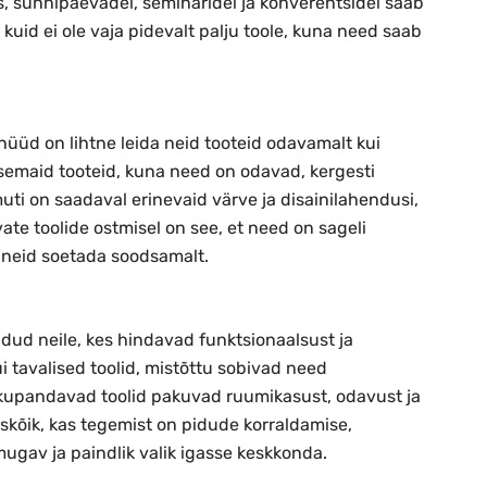
es, sünnipäevadel, seminaridel ja konverentsidel saab
uid ei ole vaja pidevalt palju toole, kuna need saab
nüüd on lihtne leida neid tooteid odavamalt kui
semaid tooteid, kuna need on odavad, kergesti
uti on saadaval erinevaid värve ja disainilahendusi,
ate toolide ostmisel on see, et need on sageli
d neid soetada soodsamalt.
dud neile, kes hindavad funktsionaalsust ja
 tavalised toolid, mistõttu sobivad need
kkupandavad toolid pakuvad ruumikasust, odavust ja
skõik, kas tegemist on pidude korraldamise,
gav ja paindlik valik igasse keskkonda.