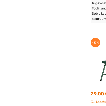
tugevdat
Tooli ka
Sobib ka
siseruu
-17%
29,00 
Laost 