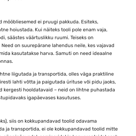
ed mööbliesemed ei pruugi pakkuda. Esiteks,
ne hoiustada. Kui näiteks tooli pole enam vaja,
odi, säästes väärtuslikku ruumi. Teiseks on
. Need on suurepärane lahendus neile, kes vajavad
d, mida kasutatakse harva. Samuti on need ideaalne
onnas.
tne liigutada ja transportida, olles väga praktiline
resti lahti võtta ja paigutada ürituse või pidu jaoks,
id kergesti hooldatavaid – neid on lihtne puhastada
astupidavaks igapäevases kasutuses.
aoks), siis on kokkupandavad toolid odavama
tada ja transportida, ei ole kokkupandavad toolid mitte