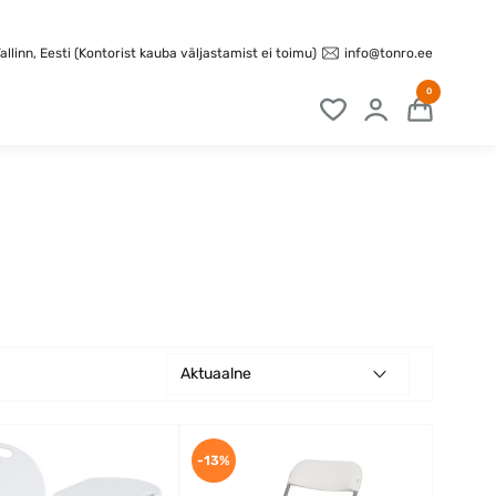
info@tonro.ee
llinn, Eesti (Kontorist kauba väljastamist ei toimu)
0
Aktuaalne
-13%