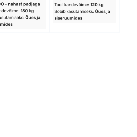
CO - nahast padjaga
Tooli kandevõime:
120 kg
andevõime:
150 kg
Sobib kasutamiseks:
Õues ja
asutamiseks:
Õues ja
siseruumides
umides