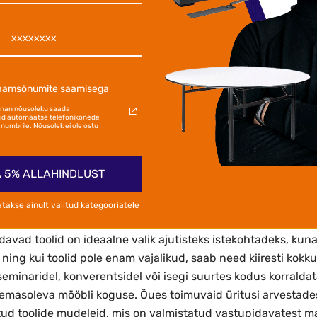
id
on muutunud väga populaarseks mööblitüübiks, mida kasut
d pakuvad suurepärast lahendust inimestele, kes vajavad ker
 stiilides, värvides ja materjalides saadaolevad kokkupanda
mitmesugustel eesmärkidel. Olgu tegemist kontoriga, kodu p
laamsõnumite saamisega
avad toolid pakuvad praktilisust ja mugavust igas olukorras
annan nõusoleku saada
d automaatse telefonikõnede
ks Kasutatakse Kokkupandavaid To
numbrile. Nõusolek ei ole ostu
vad toolid on eriti kasulikud inimestele, kes otsivad mööbl
, kus on piiratud ruum. Üks peamisi eeliseid on nende lihtne
 5% ALLAHINDLUST
asutada ajutise lahendusena üritustel, pidudel, kontorites v
atakse ainult valitud kategooriatele
vad toolid on ideaalne valik ajutisteks istekohtadeks, kuna
 ning kui toolid pole enam vajalikud, saab need kiiresti kok
 seminaridel, konverentsidel või isegi suurtes kodus korrald
lemasoleva mööbli koguse. Õues toimuvaid üritusi arvestades
tud toolide mudeleid, mis on valmistatud vastupidavatest ma