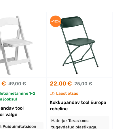
-12%
 €
22,00 €
49,00 €
25,00 €
letoimetamine 1-2
Laost otsas
a jooksul
Kokkupandav tool Europa
andav tool
roheline
or valge
Materjal:
Teras koos
l:
Puiduimitatsioon
tugevdatud plastikuga.