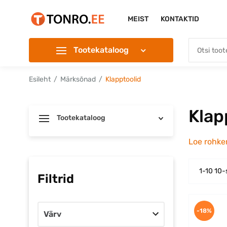
MEIST
KONTAKTID
Tootekataloog
Esileht
Märksõnad
Klapptoolid
Klap
Tootekataloog
Loe rohk
1-10 10-
Filtrid
-18%
Värv