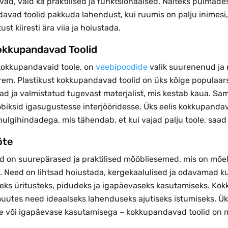
vad, vaid ka praktilised ja funktsionaalsed. Näiteks pulmad
vad toolid pakkuda lahendust, kui ruumis on palju inimesi, k
ust kiiresti ära viia ja hoiustada.
kkupandavad Toolid
 kokkupandavaid toole, on
veebipoodide
valik suurenenud ja 
rem. Plastikust kokkupandavad toolid on üks kõige populaar
d ja valmistatud tugevast materjalist, mis kestab kaua. Sam
biksid igasugustesse interjööridesse. Üks eelis kokkupandav
hulgihindadega, mis tähendab, et kui vajad palju toole, saa
õte
id on suurepärased ja praktilised mööbliesemed, mis on mõel
 Need on lihtsad hoiustada, kergekaalulised ja odavamad kui
eks üritusteks, pidudeks ja igapäevaseks kasutamiseks. Ko
muutes need ideaalseks lahenduseks ajutiseks istumiseks. Ük
e või igapäevase kasutamisega – kokkupandavad toolid on mu