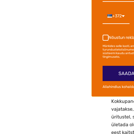
Klapptool
+372
Need tooli
Erinevates
kasutada 
Nõustun rek
kokkupand
Märkides selle kasti, 
turundustekstsõnumei
Mille
süsteemi kaudu antud 
tingimuseks.
Kokkupanda
ruumidesse
SAADA
võtta ja k
Allahindlus kohald
lisaruum.
Kokkupanda
vajatakse,
üritustel,
ületada o
eest kaits