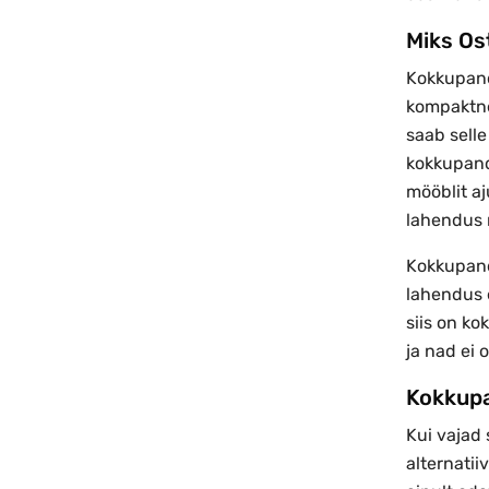
Miks Os
Kokkupand
kompaktne 
saab selle
kokkupand
mööblit aj
lahendus n
Kokkupanda
lahendus e
siis on ko
ja nad ei
Kokkupa
Kui vajad 
alternatii