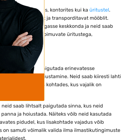
atakse nii kodudes, kontorites kui ka
üritustel
.
gesti hoiustatavat ja transporditavat mööblit.
vad toolid sobivad igasse keskkonda ja neid saab
idudega või õues toimuvate üritustega,
.
ole?
it, mida on lihtne paigutada erinevatesse
 kokkupanek ja hoiustamine. Neid saab kiiresti lahti
õi muudes sarnastes kohtades, kus vajalik on
 neid saab lihtsalt paigutada sinna, kus neid
ku panna ja hoiustada. Näiteks võib neid kasutada
atavates pidudel, kus lisakohtade vajadus võib
 on samuti võimalik valida ilma ilmastikutingimuste
terjalidest.