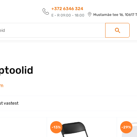
+372 6346 324
Mustamäe tee 16, 10617 Ta
E - R 09:00 - 18:00
ptoolid
em
st vastest
-13%
-29%