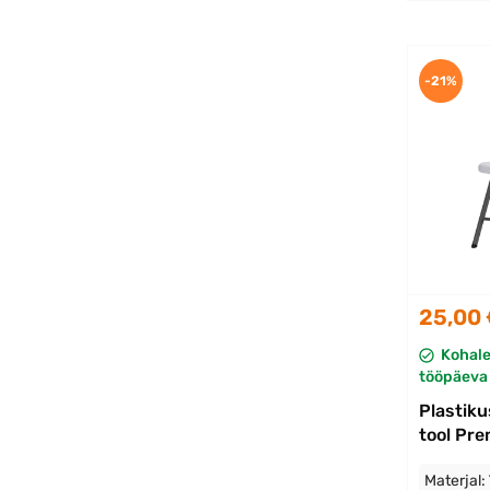
-21%
25,00
Kohal
tööpäeva 
Plastik
tool Pr
Materjal: