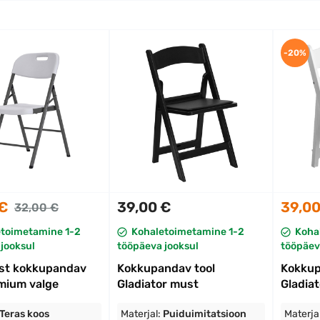
-20%
 €
39,00 €
39,00
32,00 €
etoimetamine 1-2
Kohaletoimetamine 1-2
Koha
jooksul
tööpäeva jooksul
tööpäev
ust kokkupandav
Kokkupandav tool
Kokkup
emium valge
Gladiator must
Gladiat
Teras koos
Materjal:
Puiduimitatsioon
Materja