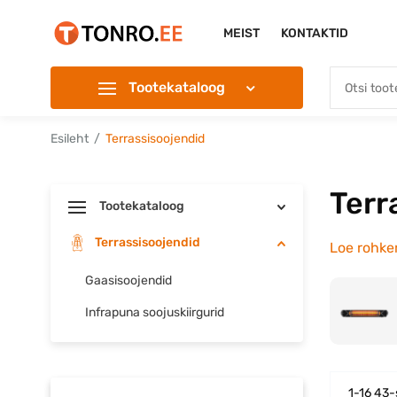
MEIST
KONTAKTID
Tootekataloog
Esileht
Terrassisoojendid
Terr
Tootekataloog
Terrassisoojendid
Loe rohk
Gaasisoojendid
Infrapuna soojuskiirgurid
1-16 43-