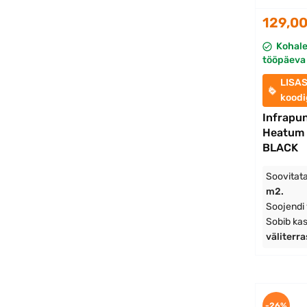
129,00
Kohal
tööpäeva 
LISA
kood
Infrapun
Heatum
BLACK
Soovitata
m2.
Soojendi
Sobib ka
väliterr
-26%