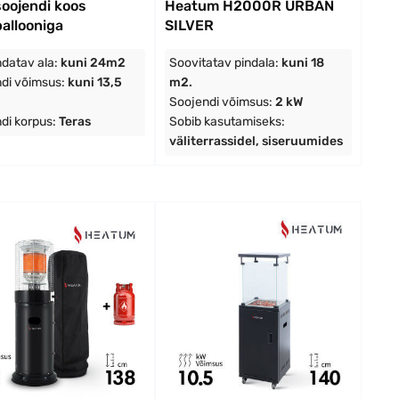
soojendi koos
Heatum H2000R URBAN
allooniga
SILVER
datav ala:
kuni 24m2
Soovitatav pindala:
kuni 18
di võimsus:
kuni 13,5
m2.
Soojendi võimsus:
2 kW
di korpus:
Teras
Sobib kasutamiseks:
väliterrassidel, siseruumides