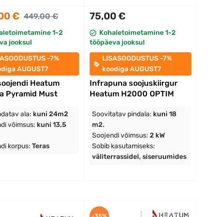
00 €
75,00 €
449,00 €
aletoimetamine 1-2
Kohaletoimetamine 1-2
va jooksul
tööpäeva jooksul
SASOODUSTUS -7%
LISASOODUSTUS -7%
odiga AUGUST7
koodiga AUGUST7
soojendi Heatum
Infrapuna soojuskiirgur
a Pyramid Must
Heatum H2000 OPTIM
datav ala:
kuni 24m2
Soovitatav pindala:
kuni 18
di võimsus:
kuni 13,5
m2.
Soojendi võimsus:
2 kW
di korpus:
Teras
Sobib kasutamiseks:
väliterrassidel, siseruumides
-35%