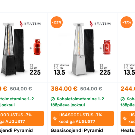
-23%
-17%
0 €
384,00 €
244,
504,00 €
504,00 €
etoimetamine 1-2
Kohaletoimetamine 1-2
Koh
jooksul
tööpäeva jooksul
tööpäe
SOODUSTUS -7%
LISASOODUSTUS -7%
LI
iga AUGUST7
koodiga AUGUST7
ko
ojendi Pyramid
Gaasisoojendi Pyramid
Heat