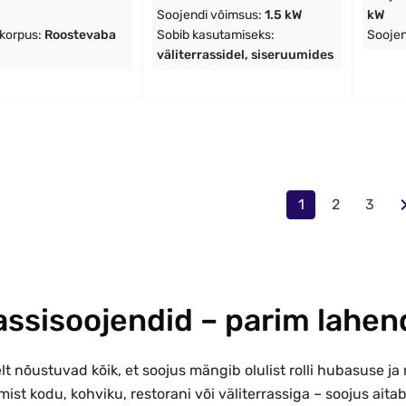
Soojendi võimsus:
1.5 kW
kW
 korpus:
Roostevaba
Sobib kasutamiseks:
Soojen
väliterrassidel, siseruumides
1
2
3
assisoojendid – parim lahen
lt nõustuvad kõik, et soojus mängib olulist rolli hubasuse j
ist kodu, kohviku, restorani või väliterrassiga – soojus ait