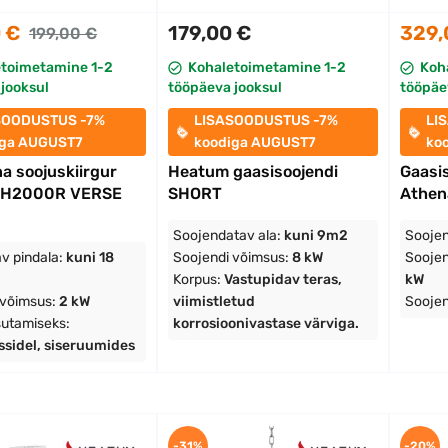
 €
179,00 €
329,
199,00 €
etoimetamine 1-2
Kohaletoimetamine 1-2
Koh
jooksul
tööpäeva jooksul
tööpäe
SOODUSTUS -7%
LISASOODUSTUS -7%
LI
iga AUGUST7
koodiga AUGUST7
ko
a soojuskiirgur
Heatum gaasisoojendi
Gaasi
 H2000R VERSE
SHORT
Athen
Soojendatav ala:
kuni 9m2
Soojen
v pindala:
kuni 18
Soojendi võimsus:
8 kW
Soojen
Korpus:
Vastupidav teras,
kW
 võimsus:
2 kW
viimistletud
Soojen
sutamiseks:
korrosioonivastase värviga.
assidel, siseruumides
-31%
-20%