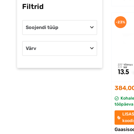
Filtrid
-23%
Soojendi tüüp
Värv
384,0
Kohal
tööpäeva 
LISA
kood
Gaasiso