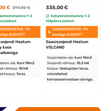
00 €
335,00 €
294,00 €
aletoimetamine 1-2
Kohaletoimetamine 1-2
va jooksul
tööpäeva jooksul
SASOODUSTUS -7%
LISASOODUSTUS -7%
odiga AUGUST7
koodiga AUGUST7
soojendi Heatum
Gaasisoojendi Heatum
y koos
VOLCANO
allooniga
Soojendatav ala:
kuni 14m2
datav ala:
Kuni 18m2
Soojendi võimsus:
10,5 kW
di võimsus:
10 kW
Korpus:
Vastupidav teras,
di korpus:
Teras
viimistletud
korrosioonivastase värviga.