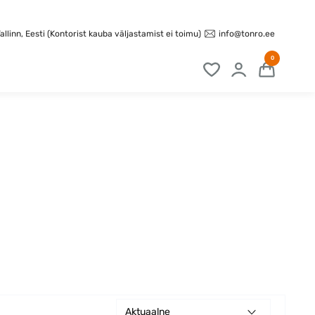
info@tonro.ee
llinn, Eesti (Kontorist kauba väljastamist ei toimu)
0
Aktuaalne