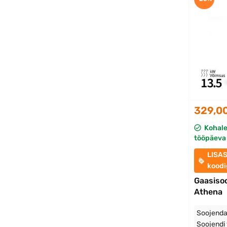
329,0
Kohal
tööpäeva 
LISA
kood
Gaasiso
Athena
Soojenda
Soojendi