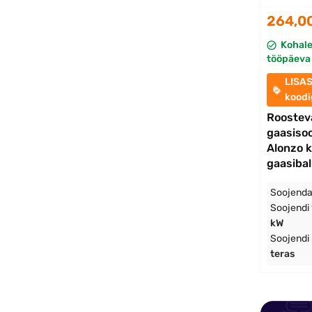
264,0
Kohal
tööpäeva 
LISA
kood
Roostev
gaasiso
Alonzo 
gaasibal
Soojenda
Soojendi
kW
Soojendi
teras