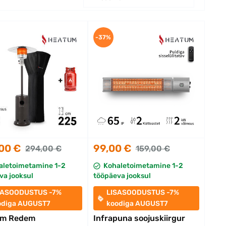
-37%
00 €
99,00 €
294,00 €
159,00 €
aletoimetamine 1-2
Kohaletoimetamine 1-2
va jooksul
tööpäeva jooksul
SASOODUSTUS -7%
LISASOODUSTUS -7%
odiga AUGUST7
koodiga AUGUST7
um Redem
Infrapuna soojuskiirgur