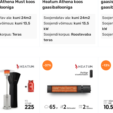
Athena Must koos
Heatum Athena koos
gaasi
looniga
gaasiballooniga
gaasib
tav ala:
kuni 24m2
Soojendatav ala:
kuni 24m2
Soojen
 võimsus:
kuni 13,5
Soojendi võimsus:
kuni 13,5
Soojen
kW
kW
 korpus:
Teras
Soojendi korpus:
Roostevaba
Soojen
teras
-37%
-13%