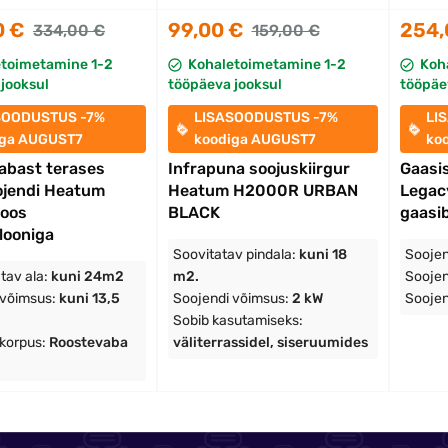
0 €
99,00 €
254,
334,00 €
159,00 €
etoimetamine 1-2
Kohaletoimetamine 1-2
Koh
jooksul
tööpäeva jooksul
tööpäe
SOODUSTUS -7%
LISASOODUSTUS -7%
LI
iga AUGUST7
koodiga AUGUST7
ko
abast terases
Infrapuna soojuskiirgur
Gaasi
ojendi Heatum
Heatum H2000R URBAN
Legac
koos
BLACK
gaasib
looniga
Soovitatav pindala:
kuni 18
Soojen
tav ala:
kuni 24m2
m2.
Soojen
 võimsus:
kuni 13,5
Soojendi võimsus:
2 kW
Soojen
Sobib kasutamiseks:
 korpus:
Roostevaba
väliterrassidel, siseruumides