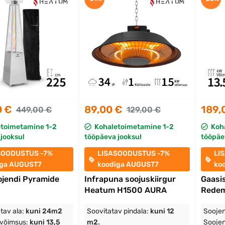
0 €
89,00 €
189,
449,00 €
129,00 €
etoimetamine 1-2
Kohaletoimetamine 1-2
Koh
jooksul
tööpäeva jooksul
tööpäe
SOODUSTUS -7%
LISASOODUSTUS -7%
LI
iga AUGUST7
koodiga AUGUST7
ko
ojendi Pyramide
Infrapuna soojuskiirgur
Gaasi
Heatum H1500 AURA
Rede
tav ala:
kuni 24m2
Soovitatav pindala:
kuni 12
Soojen
 võimsus:
kuni 13,5
m2.
Soojen