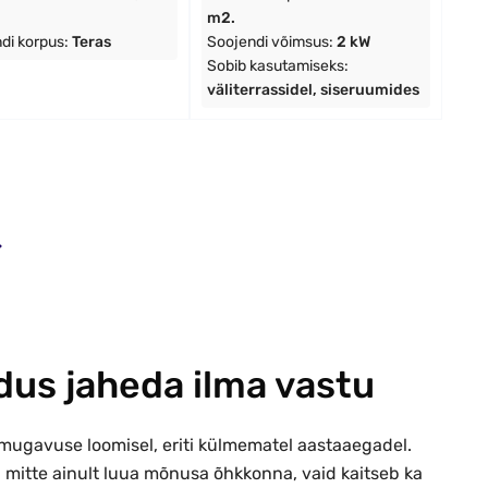
m2.
di korpus:
Teras
Soojendi võimsus:
2 kW
Sobib kasutamiseks:
väliterrassidel, siseruumides
dus jaheda ilma vastu
a mugavuse loomisel, eriti külmematel aastaaegadel.
ab mitte ainult luua mõnusa õhkkonna, vaid kaitseb ka