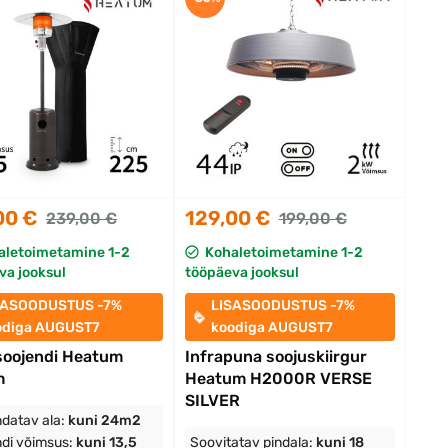
00 €
129,00 €
239,00 €
199,00 €
aletoimetamine 1-2
Kohaletoimetamine 1-2
va jooksul
tööpäeva jooksul
SASOODUSTUS -7%
LISASOODUSTUS -7%
odiga AUGUST7
koodiga AUGUST7
soojendi Heatum
Infrapuna soojuskiirgur
m
Heatum H2000R VERSE
SILVER
datav ala:
kuni 24m2
di võimsus:
kuni 13,5
Soovitatav pindala:
kuni 18