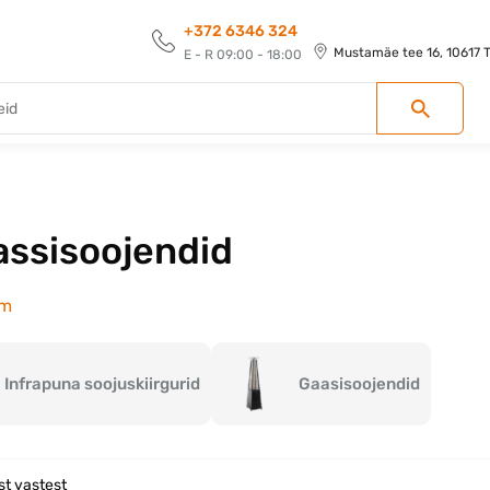
+372 6346 324
Mustamäe tee 16, 10617 Ta
E - R 09:00 - 18:00
assisoojendid
em
Infrapuna soojuskiirgurid
Gaasisoojendid
st vastest