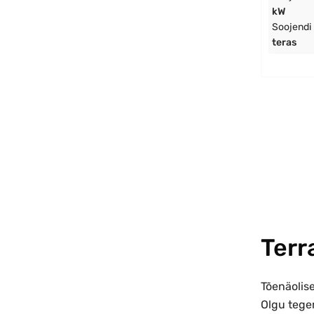
kW
Soojendi
teras
Terr
Tõenäolise
Olgu tegem