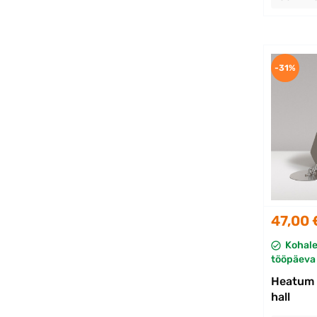
-31%
47,00 
Kohal
tööpäeva 
Heatum 
hall