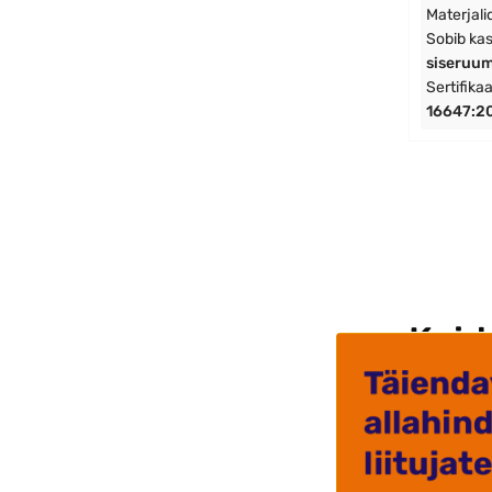
Materjali
Sobib ka
siseruu
Sertifika
16647:2
Kuid
Biokamin
Biokaminad
biokamina
muudatus