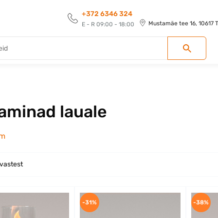
+372 6346 324
Mustamäe tee 16, 10617 Ta
E - R 09:00 - 18:00
aminad lauale
em
 vastest
-31%
-38%