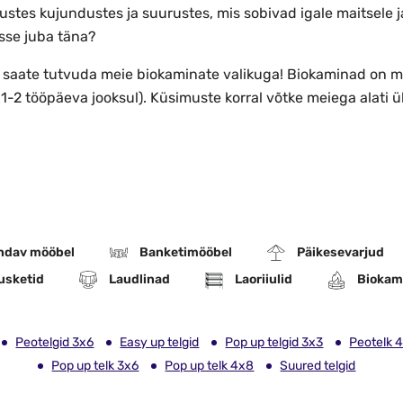
stes kujundustes ja suurustes, mis sobivad igale maitsele j
isse juba täna?
 saate tutvuda meie biokaminate valikuga! Biokaminad on mei
t 1-2 tööpäeva jooksul). Küsimuste korral võtke meiega alat
ndav mööbel
Banketimööbel
Päikesevarjud
usketid
Laudlinad
Laoriiulid
Biokam
Peotelgid 3x6
Easy up telgid
Pop up telgid 3x3
Peotelk 
Pop up telk 3x6
Pop up telk 4x8
Suured telgid