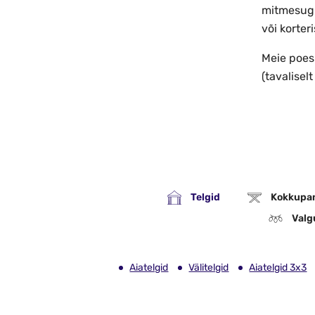
mitmesugu
või korter
Meie poes
(tavalisel
Telgid
Kokkupa
Valg
Aiatelgid
Välitelgid
Aiatelgid 3x3