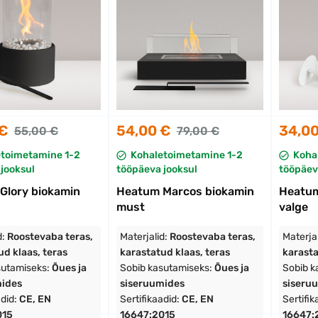
 €
54,00 €
34,00
55,00 €
79,00 €
etoimetamine 1-2
Kohaletoimetamine 1-2
Koha
jooksul
tööpäeva jooksul
tööpäev
Glory biokamin
Heatum Marcos biokamin
Heatum
must
valge
d:
Roostevaba teras,
Materjalid:
Roostevaba teras,
Materja
ud klaas, teras
karastatud klaas, teras
karasta
sutamiseks:
Õues ja
Sobib kasutamiseks:
Õues ja
Sobib k
mides
siseruumides
siseru
adid:
CE, EN
Sertifikaadid:
CE, EN
Sertifik
015
16647:2015
16647: