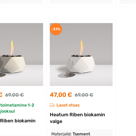
-31%
€
47,00 €
69,00 €
69,00 €
etoimetamine 1-2
Laost otsas
jooksul
Heatum Riben biokamin
Riben biokamin
valge
Materjalid:
Tsement