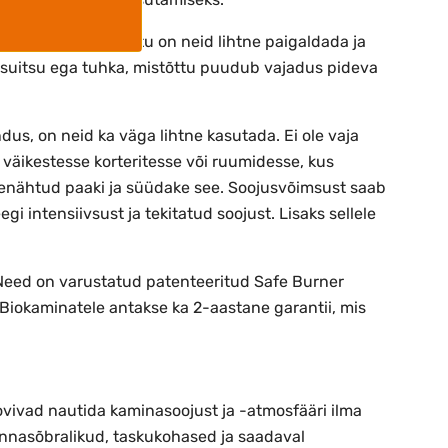
onisüsteemi, mistõttu on neid lihtne paigaldada ja
ad suitsu ega tuhka, mistõttu puudub vajadus pideva
ndus, on neid ka väga lihtne kasutada. Ei ole vaja
 väikestesse korteritesse või ruumidesse, kus
tenähtud paaki ja süüdake see. Soojusvõimsust saab
egi intensiivsust ja tekitatud soojust. Lisaks sellele
. Need on varustatud patenteeritud Safe Burner
Biokaminatele antakse ka 2-aastane garantii, mis
ovivad nautida kaminasoojust ja -atmosfääri ilma
onnasõbralikud, taskukohased ja saadaval