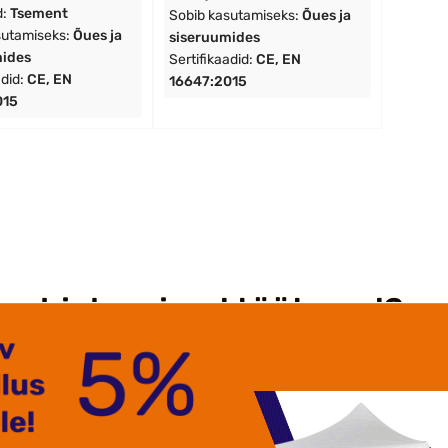
d:
Tsement
Sobib kasutamiseks:
Õues ja
sutamiseks:
Õues ja
siseruumides
mides
Sertifikaadid:
CE, EN
adid:
CE, EN
16647:2015
015
as biokaminad töötavad?
ad
on ilus ja funktsionaalne valik korteritele ja majadele, ke
 on eriti mugavad, kuna neid saab kasutada ilma lõõri, vent
d ideaalseks lahenduseks nendele, kes soovivad nautida tule
teta.