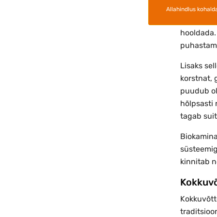
Allahindlus kohald
Biokaminat
hooldada. 
puhastami
Lisaks sel
korstnat, 
puudub ol
hõlpsasti 
tagab sui
Biokaminat
süsteemig
kinnitab 
Kokkuv
Kokkuvõtt
traditsio