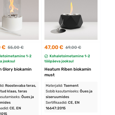
 €
47,00 €
55,00 €
69,00 €
letoimetamine 1-2
Kohaletoimetamine 1-2
a jooksul
tööpäeva jooksul
 Glory biokamin
Heatum Riben biokamin
must
lid:
Roostevaba teras,
Materjalid:
Tsement
tud klaas, teras
Sobib kasutamiseks:
Õues ja
asutamiseks:
Õues ja
siseruumides
umides
Sertifikaadid:
CE, EN
aadid:
CE, EN
16647:2015
2015