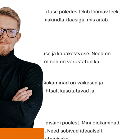
uleb süüdata. Biokütuse põledes tekib lõõmav leek,
on varustatud kuumakindla klaasiga, mis aitab
d nende vastupidavuse ja kauakestvuse. Need on
asest osadest. Biokaminad on varustatud ka
 säilitada soojust.
aastav biovedelik. Biokaminad on väikesed ja
aks. Need on ka lihtsalt kasutatavad ja
väga mitmekülgsed disaini poolest. Mini biokaminad
aasaskantavusele. Need sobivad ideaalselt
sidel või rõdudel kasutamiseks.