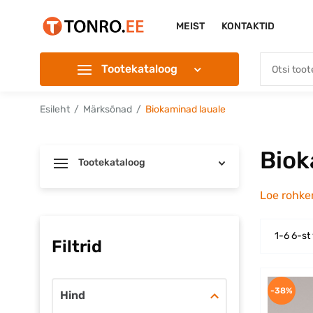
MEIST
KONTAKTID
Tootekataloog
Esileht
Märksõnad
Biokaminad lauale
Biok
Tootekataloog
Loe rohk
1-6 6-st
Filtrid
-38%
Hind