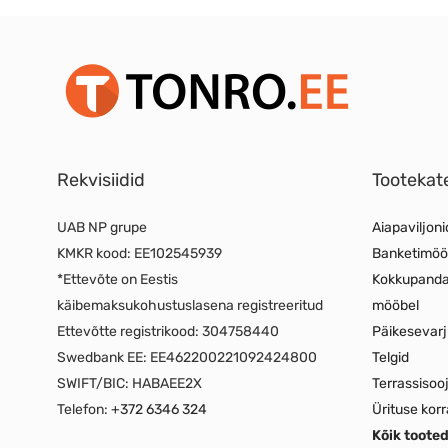
Rekvisiidid
Tootekat
UAB NP grupe
Aiapaviljoni
KMKR kood:
EE102545939
Banketimöö
*Ettevõte on Eestis
Kokkupand
käibemaksukohustuslasena registreeritud
mööbel
Ettevõtte registrikood:
304758440
Päikesevar
Swedbank EE:
EE462200221092424800
Telgid
SWIFT/BIC:
HABAEE2X
Terrassisoo
Telefon:
+372 6346 324
Ürituse korr
Kõik toote