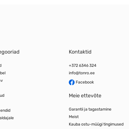
egooriad
Kontaktid
d
+372 6346 324
bel
info@tonro.ee
av
Facebook
Meie ettevõte
jud
Garantii ja tagastamine
jendid
Meist
aldajale
Kauba ostu-müügi tingimused
d