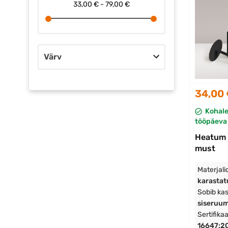
33,00 € - 79,00 €
Värv
34,00
Kohal
tööpäeva 
Heatum 
must
Materjali
karastat
Sobib ka
siseruu
Sertifika
16647:2