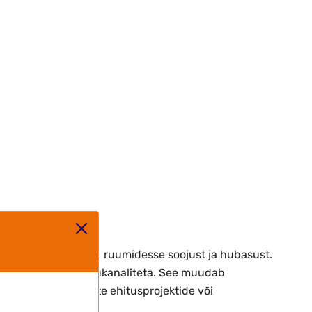
s soovivad lisada oma ruumidesse soojust ja hubasust.
ilatsiooni või suitsukanaliteta. See muudab
 soojust ilma suurte ehitusprojektide või