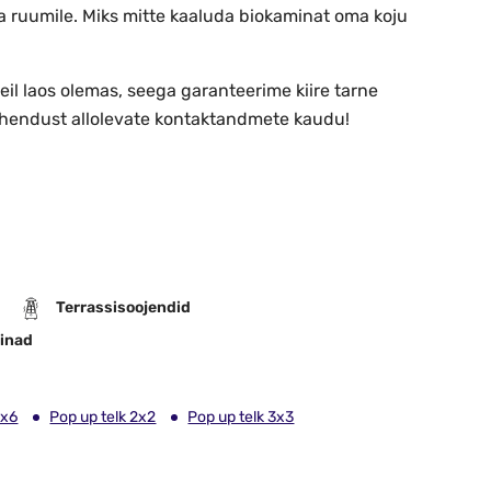
a ruumile. Miks mitte kaaluda biokaminat oma koju
l laos olemas, seega garanteerime kiire tarne
i ühendust allolevate kontaktandmete kaudu!
Terrassisoojendid
inad
4x6
Pop up telk 2x2
Pop up telk 3x3