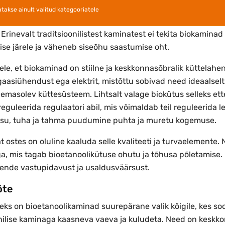
atakse ainult valitud kategooriatele
e teine eelis on see, et nad ei vaja korstna- ega ventilatsio
Erinevalt traditsioonilistest kaminatest ei tekita biokamin
se järele ja väheneb siseõhu saastumise oht.
lele, et biokaminad on stiilne ja keskkonnasõbralik küttelahe
gaasiühendust ega elektrit, mistõttu sobivad need ideaalselt
emasolev küttesüsteem. Lihtsalt valage biokütus selleks et
reguleerida regulaatori abil, mis võimaldab teil reguleerida le
tsu, tuha ja tahma puudumine puhta ja muretu kogemuse.
 ostes on oluline kaaluda selle kvaliteeti ja turvaelemente
a, mis tagab bioetanoolikütuse ohutu ja tõhusa põletamise. 
nende vastupidavust ja usaldusväärsust.
õte
eks on bioetanoolikaminad suurepärane valik kõigile, kes so
onilise kaminaga kaasneva vaeva ja kuludeta. Need on keskk