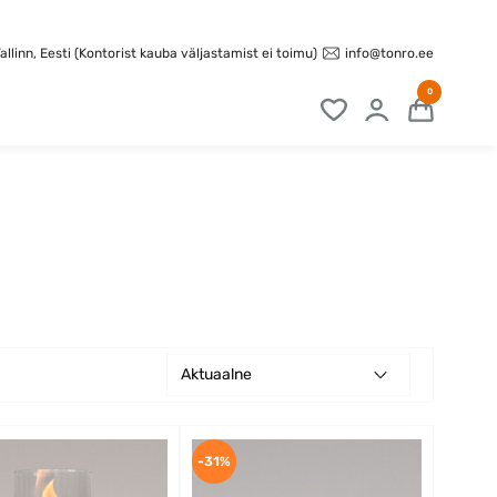
info@tonro.ee
llinn, Eesti (Kontorist kauba väljastamist ei toimu)
0
Aktuaalne
-31%