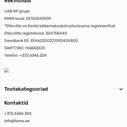
Rekvisiidid
UAB NP grupe
KMKR kood:
EE102545939
*Ettevõte on Eestis käibemaksukohustuslasena registreeritud
Ettevõtte registrikood:
304758440
Swedbank EE:
EE462200221092424800
SWIFT/BIC:
HABAEE2X
Telefon:
+372 6346 324
Tootekategooriad
Kontaktid
+372 6346 324
info@tonro.ee