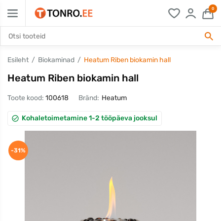
0
Esileht
Biokaminad
Heatum Riben biokamin hall
Heatum Riben biokamin hall
Toote kood:
100618
Bränd:
Heatum
Kohaletoimetamine 1-2 tööpäeva jooksul
-31%