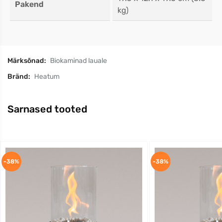
Pakend
kg)
Märksõnad:
Biokaminad lauale
Bränd:
Heatum
Sarnased tooted
-38%
-38%