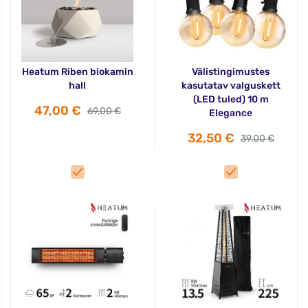
Heatum Riben biokamin
Välistingimustes
hall
kasutatav valguskett
(LED tuled) 10 m
47,00 €
69,00 €
Elegance
32,50 €
39,00 €