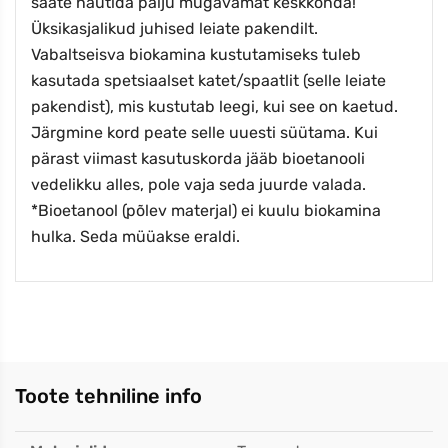
saate nautida palju mugavamat keskkonda!
Üksikasjalikud juhised leiate pakendilt.
Vabaltseisva biokamina kustutamiseks tuleb
kasutada spetsiaalset katet/spaatlit (selle leiate
pakendist), mis kustutab leegi, kui see on kaetud.
Järgmine kord peate selle uuesti süütama. Kui
pärast viimast kasutuskorda jääb bioetanooli
vedelikku alles, pole vaja seda juurde valada.
*Bioetanool (põlev materjal) ei kuulu biokamina
hulka. Seda müüakse eraldi.
Toote tehniline info