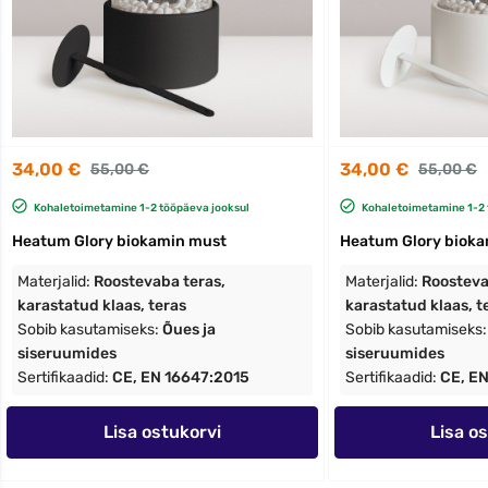
34,00 €
34,00 €
55,00 €
55,00 €
Kohaletoimetamine 1-2 tööpäeva jooksul
Kohaletoimetamine 1-2 
Heatum Glory biokamin must
Heatum Glory bioka
Materjalid:
Roostevaba teras,
Materjalid:
Roosteva
karastatud klaas, teras
karastatud klaas, t
Sobib kasutamiseks:
Õues ja
Sobib kasutamiseks
siseruumides
siseruumides
Sertifikaadid:
CE, EN 16647:2015
Sertifikaadid:
CE, E
Lisa ostukorvi
Lisa o