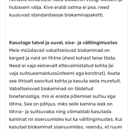
hubasem välja. Kive eraldi ostma ei pea, need
kuuluvad standardsesse biokaminapaketti.
Kasutage talvel ja suvel, sise- ja välitingimustes
Meie müüdavad vabaltseisvad biokaminad on
kerged ja neid on lihtne ühest kohast teise tõsta.
Need ei vaja eelnevalt ettevalmistatud kohta (ei
vaja suitsueemaldussüsteemi ega korstnat). Aseta
see lihtsalt soovitud kohta ja kasuta seda muretult.
Vabaltseisvad biokaminad on täidetud
bioetanooliga, mis ei eralda põlemisel suitsu ega
lõhna. See on põhjus, miks selle kamina leek on
lõhna- ja suitsuvaba ning võimaldab kasutada
kaminat nii siseruumides kui ka välitingimustes. Kui
kasutad biokaminat siseruumides, veendu, et ruum