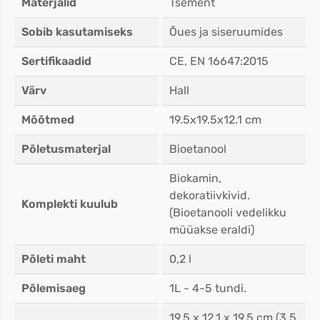
Materjalid
Tsement
Sobib kasutamiseks
Õues ja siseruumides
Sertifikaadid
CE, EN 16647:2015
Värv
Hall
Mõõtmed
19.5x19.5x12.1 cm
Põletusmaterjal
Bioetanool
Biokamin,
dekoratiivkivid.
Komplekti kuulub
(Bioetanooli vedelikku
müüakse eraldi)
Põleti maht
0,2 l
Põlemisaeg
1L - 4-5 tundi.
19.5 x 12.1 x 19.5 cm (3.5