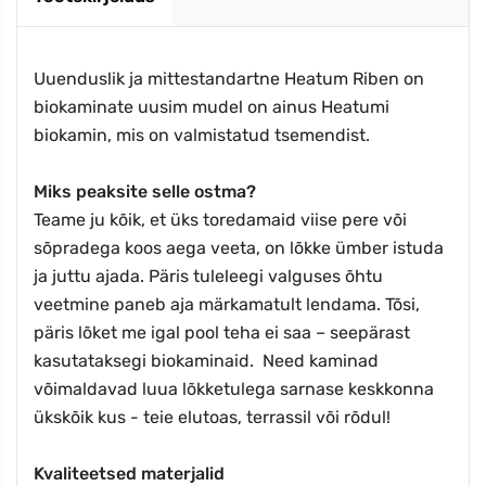
Uuenduslik ja mittestandartne Heatum Riben on
biokaminate uusim mudel on ainus Heatumi
biokamin, mis on valmistatud tsemendist.
Miks peaksite selle ostma?
Teame ju kõik, et üks toredamaid viise pere või
sõpradega koos aega veeta, on lõkke ümber istuda
ja juttu ajada. Päris tuleleegi valguses õhtu
veetmine paneb aja märkamatult lendama. Tõsi,
päris lõket me igal pool teha ei saa – seepärast
kasutataksegi biokaminaid. Need kaminad
võimaldavad luua lõkketulega sarnase keskkonna
ükskõik kus - teie elutoas, terrassil või rõdul!
Kvaliteetsed materjalid