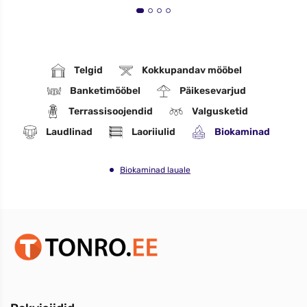
Telgid
Kokkupandav mööbel
Banketimööbel
Päikesevarjud
Terrassisoojendid
Valgusketid
Laudlinad
Laoriiulid
Biokaminad
Biokaminad lauale