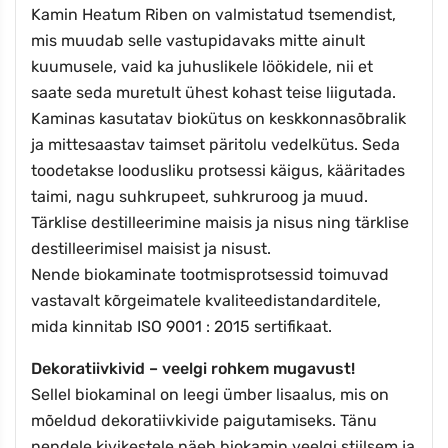
Kamin Heatum Riben on valmistatud tsemendist,
mis muudab selle vastupidavaks mitte ainult
kuumusele, vaid ka juhuslikele löökidele, nii et
saate seda muretult ühest kohast teise liigutada.
Kaminas kasutatav biokütus on keskkonnasõbralik
ja mittesaastav taimset päritolu vedelkütus. Seda
toodetakse loodusliku protsessi käigus, kääritades
taimi, nagu suhkrupeet, suhkruroog ja muud.
Tärklise destilleerimine maisis ja nisus ning tärklise
destilleerimisel maisist ja nisust.
Nende biokaminate tootmisprotsessid toimuvad
vastavalt kõrgeimatele kvaliteedistandarditele,
mida kinnitab ISO 9001 : 2015 sertifikaat.
Dekoratiivkivid – veelgi rohkem mugavust!
Sellel biokaminal on leegi ümber lisaalus, mis on
mõeldud dekoratiivkivide paigutamiseks. Tänu
nendele kivikestele näeb biokamin veelgi stiilsem ja