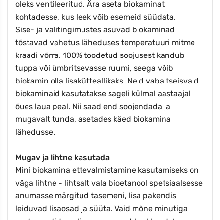
oleks ventileeritud. Ära aseta biokaminat
kohtadesse, kus leek võib esemeid süüdata.
Sise- ja välitingimustes asuvad biokaminad
tõstavad vahetus läheduses temperatuuri mitme
kraadi võrra. 100% toodetud soojusest kandub
tuppa või ümbritsevasse ruumi, seega võib
biokamin olla lisakütteallikaks. Neid vabaltseisvaid
biokaminaid kasutatakse sageli külmal aastaajal
õues laua peal. Nii saad end soojendada ja
mugavalt tunda, asetades käed biokamina
lähedusse.
Mugav ja lihtne kasutada
Mini biokamina ettevalmistamine kasutamiseks on
väga lihtne - lihtsalt vala bioetanool spetsiaalsesse
anumasse märgitud tasemeni, lisa pakendis
leiduvad lisaosad ja süüta. Vaid mõne minutiga