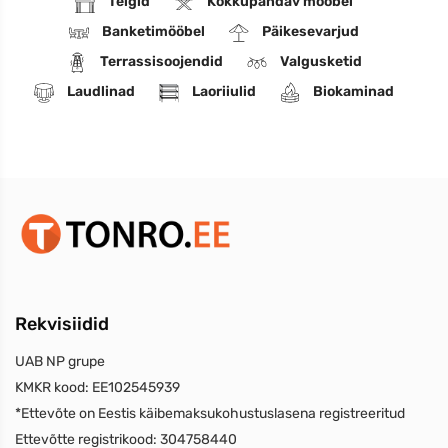
Telgid
Kokkupandav mööbel
Banketimööbel
Päikesevarjud
Terrassisoojendid
Valgusketid
Laudlinad
Laoriiulid
Biokaminad
Rekvisiidid
UAB NP grupe
KMKR kood:
EE102545939
*Ettevõte on Eestis käibemaksukohustuslasena registreeritud
Ettevõtte registrikood:
304758440