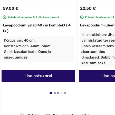
59,00 €
22,50 €
Kohaletoimetamine 1-2 tööpäeva jooksul
Kohaletoimetamine 1-2 
Lavapoodiumi jalad 40 cm komplekt ( 4
Lavapoodiumi ühend
tk )
Konstruktsioon:
Ühe
Kõrgus, cm:
40 cm.
valmistatud terases
Konstruktsioon:
Alumiinium
Sobib kasutamiseks
Sobib kasutamiseks:
Õues ja
siseruumides
siseruumides
Omadused:
Sobib m
kasutamiseks.
Lisa ostukorvi
Lisa o