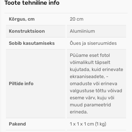
Toote tehniline info
Kõrgus, cm
20 cm
Konstruktsioon
Alumiinium
Sobib kasutamiseks
Õues ja siseruumides
Püüame eset fotol
võimalikult täpselt
kujutada, kuid erinevate
ekraaniseadete, -
Piltide info
omaduste või erineva
valgustuse tõttu võivad
eseme värv, kuju või
muud parameetrid
erineda.
Pakend
1 x 1 x 1 cm (1 kg)