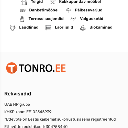
Telgid
Kokkupandav mööbel
Banketimööbel
Päikesevarjud
Terrassisoojendid
Valgusketid
Laudlinad
Laoriiulid
Biokaminad
Rekvisiidid
UAB NP grupe
KMKR kood:
EE102545939
*Ettevõte on Eestis käibemaksukohustuslasena registreeritud
Ettevõtte registrikood:
304758440