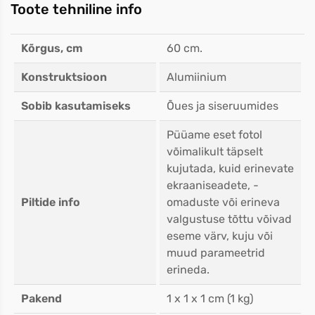
Toote tehniline info
Kõrgus, cm
60 cm.
Konstruktsioon
Alumiinium
Sobib kasutamiseks
Õues ja siseruumides
Püüame eset fotol
võimalikult täpselt
kujutada, kuid erinevate
ekraaniseadete, -
Piltide info
omaduste või erineva
valgustuse tõttu võivad
eseme värv, kuju või
muud parameetrid
erineda.
Pakend
1 x 1 x 1 cm (1 kg)