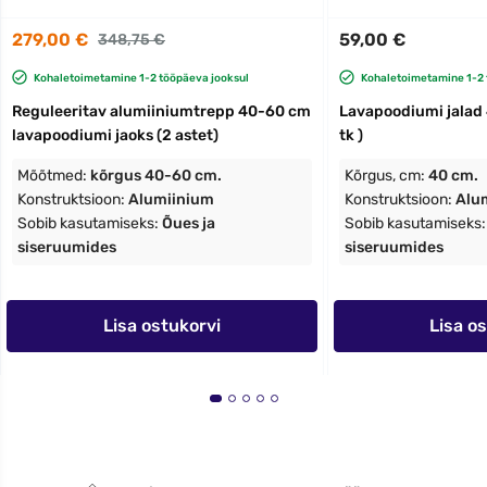
279,00 €
59,00 €
348,75 €
Kohaletoimetamine 1-2 tööpäeva jooksul
Kohaletoimetamine 1-2 
Reguleeritav alumiiniumtrepp 40-60 cm
Lavapoodiumi jalad 
lavapoodiumi jaoks (2 astet)
tk )
Mõõtmed:
kõrgus 40-60 cm.
Kõrgus, cm:
40 cm.
Konstruktsioon:
Alumiinium
Konstruktsioon:
Alu
Sobib kasutamiseks:
Õues ja
Sobib kasutamiseks
siseruumides
siseruumides
Lisa ostukorvi
Lisa o