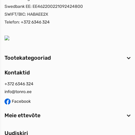
Swedbank EE:
EE462200221092424800
SWIFT/BIC:
HABAEE2X
Telefon:
+372 6346 324
Tootekategooriad
Kontaktid
+372 6346 324
info@tonro.ee
Facebook
Meie ettevõte
Uudiskiri