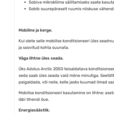
Sobiva mikrokliima säilitamiseks saate kasuta
Sobib suurepäraselt ruumis niiskuse vähendam
Mobiilne ja kerge.
Kui olete selle mobiilse konditsioneeri üles seadnu
ja soovitud kohta suunata.
Väga lihtne üles seada.
Üks Adolus Arctic 2050 teisaldatava konditsioneeri
seda saab üles seada vaid mõne minutiga. Seetõttu 
paigaldada, või neile, kelle jaoks kuumad ilmad sa
Mobiilse konditsioneeri kasutamine on lihtne: aset
läbi tihendi õue.
Energiasäästlik.