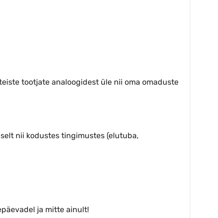
 teiste tootjate analoogidest üle nii oma omaduste
elt nii kodustes tingimustes (elutuba,
äevadel ja mitte ainult!