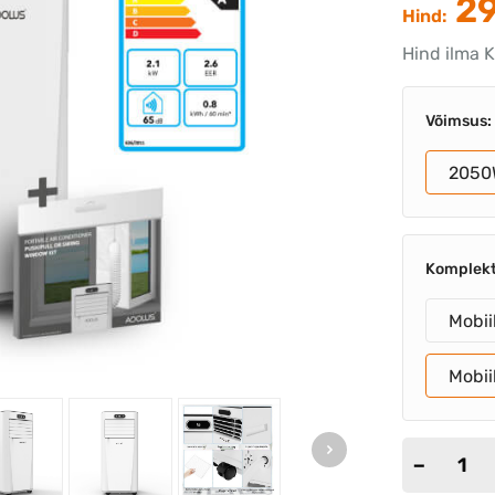
29
Hind:
Hind ilma K
Võimsus:
2050
Komplek
Mobii
Mobii