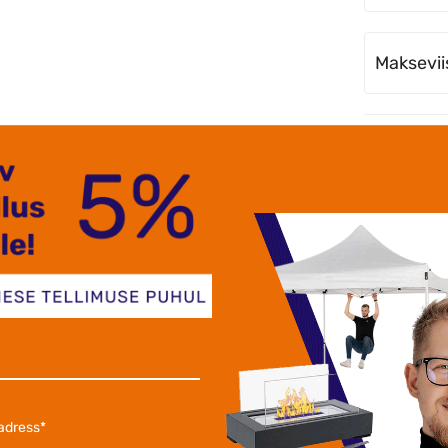
Maksevii
Ko
So
ru
Tõ
He
Ti
Meie klie