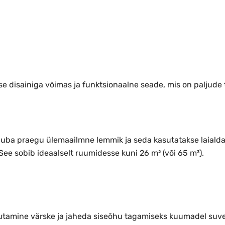
se disainiga võimas ja funktsionaalne seade, mis on paljude
 juba praegu ülemaailmne lemmik ja seda kasutatakse laialdas
ee sobib ideaalselt ruumidesse kuni 26 m² (või 65 m³).
utamine värske ja jaheda siseõhu tagamiseks kuumadel suvep