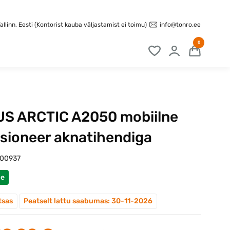
info@tonro.ee
llinn, Eesti (Kontorist kauba väljastamist ei toimu)
0
S ARCTIC A2050 mobiilne
tsioneer aknatihendiga
100937
ne
tsas
Peatselt lattu saabumas: 30-11-2026