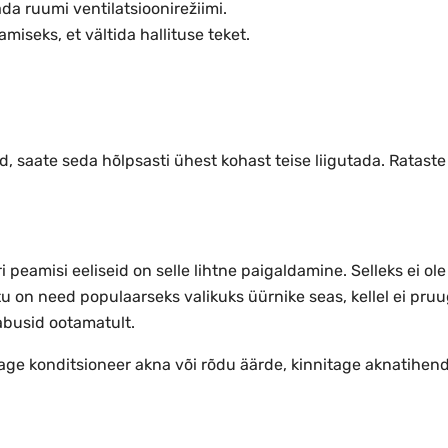
da ruumi ventilatsioonirežiimi.
iseks, et vältida hallituse teket.
d, saate seda hõlpsasti ühest kohast teise liigutada. Rataste
 peamisi eeliseid on selle lihtne paigaldamine. Selleks ei ol
on need populaarseks valikuks üürnike seas, kellel ei pruugi
abusid ootamatult.
age konditsioneer akna või rõdu äärde, kinnitage aknatihend