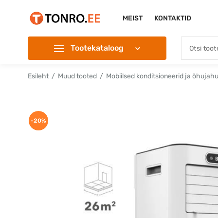
MEIST
KONTAKTID
Tootekataloog
Esileht
Muud tooted
Mobiilsed konditsioneerid ja õhujahu
-20%