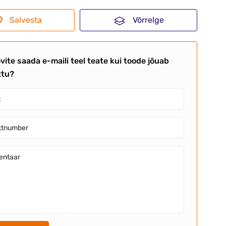
Salvesta
Võrrelge
vite saada e-maili teel teate kui toode jõuab
ttu?