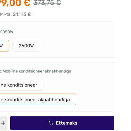
9,00 €
373,75 €
M-ta: 241,13 €
2050W
W
2600W
t:
Mobiilne konditsioneer aknatihendiga
lne konditsioneer
lne konditsioneer aknatihendiga
Ettemaks