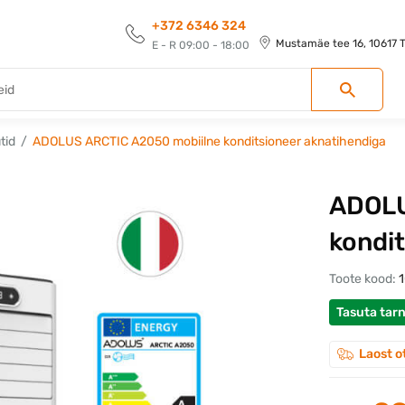
+372 6346 324
Mustamäe tee 16, 10617 Ta
E - R 09:00 - 18:00
tid
ADOLUS ARCTIC A2050 mobiilne konditsioneer aknatihendiga
ADOLU
kondi
Toote kood:
Tasuta tar
Laost o