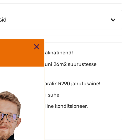
sid
mplektis on kaasas aknatihend!
bib suurepäraselt kuni 26m2 suurustesse
umidesse!
hus ja keskkonnasõbralik R290 jahutusaine!
a hinna ja kvaliteedi suhe.
ppkvaliteediga mobiilne konditsioneer.
ntide arvustused