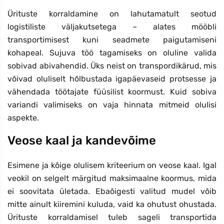
Ürituste korraldamine on lahutamatult seotud
logistiliste väljakutsetega – alates mööbli
transportimisest kuni seadmete paigutamiseni
kohapeal. Sujuva töö tagamiseks on oluline valida
sobivad abivahendid. Üks neist on transpordikärud, mis
võivad oluliselt hõlbustada igapäevaseid protsesse ja
vähendada töötajate füüsilist koormust. Kuid sobiva
variandi valimiseks on vaja hinnata mitmeid olulisi
aspekte.
Veose kaal ja kandevõime
Esimene ja kõige olulisem kriteerium on veose kaal. Igal
veokil on selgelt märgitud maksimaalne koormus, mida
ei soovitata ületada. Ebaõigesti valitud mudel võib
mitte ainult kiiremini kuluda, vaid ka ohutust ohustada.
Ürituste korraldamisel tuleb sageli transportida