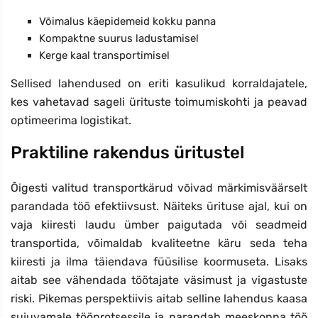
Võimalus käepidemeid kokku panna
Kompaktne suurus ladustamisel
Kerge kaal transportimisel
Sellised lahendused on eriti kasulikud korraldajatele,
kes vahetavad sageli ürituste toimumiskohti ja peavad
optimeerima logistikat.
Praktiline rakendus üritustel
Õigesti valitud transportkärud võivad märkimisväärselt
parandada töö efektiivsust. Näiteks ürituse ajal, kui on
vaja kiiresti laudu ümber paigutada või seadmeid
transportida, võimaldab kvaliteetne käru seda teha
kiiresti ja ilma täiendava füüsilise koormuseta. Lisaks
aitab see vähendada töötajate väsimust ja vigastuste
riski. Pikemas perspektiivis aitab selline lahendus kaasa
sujuvamale tööprotsessile ja parandab meeskonna töö