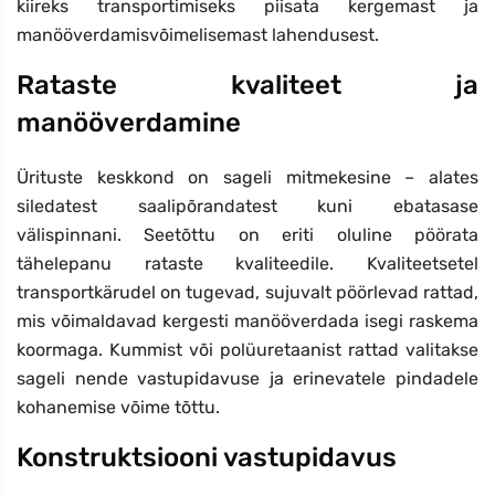
kiireks transportimiseks piisata kergemast ja
manööverdamisvõimelisemast lahendusest.
Rataste kvaliteet ja
manööverdamine
Ürituste keskkond on sageli mitmekesine – alates
siledatest saalipõrandatest kuni ebatasase
välispinnani. Seetõttu on eriti oluline pöörata
tähelepanu rataste kvaliteedile. Kvaliteetsetel
transportkärudel on tugevad, sujuvalt pöörlevad rattad,
mis võimaldavad kergesti manööverdada isegi raskema
koormaga. Kummist või polüuretaanist rattad valitakse
sageli nende vastupidavuse ja erinevatele pindadele
kohanemise võime tõttu.
Konstruktsiooni vastupidavus