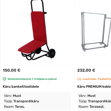
150,00 €
232,00 €
Kohaletoimetamine 1-2 tööpäeva jooksul
Laost otsas
Peatselt l
Käru banketitoolidele
Käru PREMIUM kokku
Värv:
Must
Värv:
Must
Tüüp:
Transpordikäru
Tüüp:
Transpordikä
Raam:
Teras.
Raam:
Terasest.