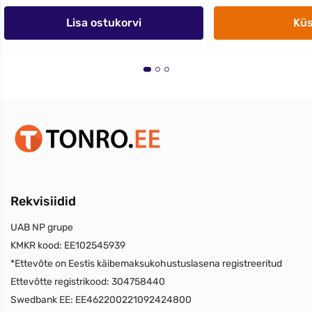
Lisa ostukorvi
Kü
Rekvisiidid
UAB NP grupe
KMKR kood:
EE102545939
*Ettevõte on Eestis käibemaksukohustuslasena registreeritud
Ettevõtte registrikood:
304758440
Swedbank EE:
EE462200221092424800