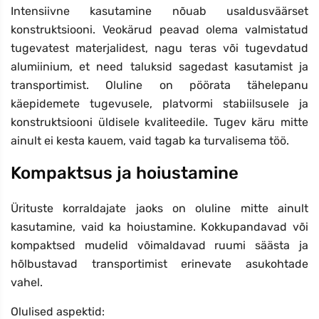
Intensiivne kasutamine nõuab usaldusväärset
konstruktsiooni. Veokärud peavad olema valmistatud
tugevatest materjalidest, nagu teras või tugevdatud
alumiinium, et need taluksid sagedast kasutamist ja
transportimist. Oluline on pöörata tähelepanu
käepidemete tugevusele, platvormi stabiilsusele ja
konstruktsiooni üldisele kvaliteedile. Tugev käru mitte
ainult ei kesta kauem, vaid tagab ka turvalisema töö.
Kompaktsus ja hoiustamine
Ürituste korraldajate jaoks on oluline mitte ainult
kasutamine, vaid ka hoiustamine. Kokkupandavad või
kompaktsed mudelid võimaldavad ruumi säästa ja
hõlbustavad transportimist erinevate asukohtade
vahel.
Olulised aspektid: