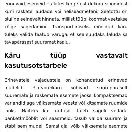
erinevaid esemeid – alates kergetest dekoratsioonidest
kuni raskete laudade või heliseadmeteni. Seetõttu on
oluline eelnevalt hinnata, millist tüüpi koormat veetakse
kõige sagedamini. Transportimiseks mõeldud käru
tuleks valida teatud varuga, et see suudaks taluda ka
tavapärasest suuremat kaalu.
Käru tüüp vastavalt
kasutusotstarbele
Erinevatele vajadustele on kohandatud erinevad
mudelid. Platvormkäru sobivad suurepäraselt
suuremate ja raskemate esemete jaoks, kompaktsemad
variandid aga väiksemate veoste või kitsamate ruumide
jaoks. Näiteks kui üritusel tuleb sageli vedada
bankettmööblit või seadmeid, tasub valida suurem ja
stabiilsem mudel. Samal ajal võib väiksemate esemete