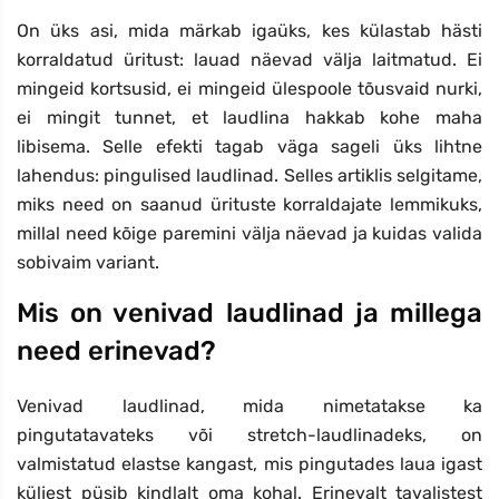
On üks asi, mida märkab igaüks, kes külastab hästi
korraldatud üritust: lauad näevad välja laitmatud. Ei
mingeid kortsusid, ei mingeid ülespoole tõusvaid nurki,
ei mingit tunnet, et laudlina hakkab kohe maha
libisema. Selle efekti tagab väga sageli üks lihtne
lahendus: pingulised laudlinad. Selles artiklis selgitame,
miks need on saanud ürituste korraldajate lemmikuks,
millal need kõige paremini välja näevad ja kuidas valida
sobivaim variant.
Mis on venivad laudlinad ja millega
need erinevad?
Venivad laudlinad, mida nimetatakse ka
pingutatavateks või stretch-laudlinadeks, on
valmistatud elastse kangast, mis pingutades laua igast
küljest püsib kindlalt oma kohal. Erinevalt tavalistest