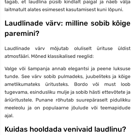
tagab, et laudlina püsib kindlalt paigal ja näeb välja
laitmatult alates esimesest kasutamisest kuni lõpuni.
Laudlinade värv: milline sobib kõige
paremini?
Laudlinade värv mõjutab oluliselt ürituse üldist
atmosfääri. Mõned klassikalised reeglid:
Valge või šampanja annab elegantsi ja peene luksuse
tunde. See värv sobib pulmadeks, juubeliteks ja kõige
ametlikumateks üritusteks. Bordo või must loob
tugevama, esindusliku mulje ja sobib hästi ettevõtete ja
äriüritustele. Punane rõhutab suurepäraselt pidulikku
meeleolu ja on populaarne jõulude või teemapidude
ajal.
Kuidas hooldada venivaid laudlinu?