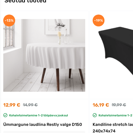
Seotud tooted
-13%
-19%
12,99 €
16,19 €
14,99 €
19,99 €
Kohaletoimetamine 1-2 tööpäeva jooksul
Kohaletoimetamine 1-2 
Ümmargune laudlina Restly valge D150
Kandiline stretch la
240x74x74