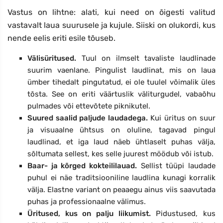
Vastus on lihtne: alati, kui need on õigesti valitud
vastavalt laua suurusele ja kujule. Siiski on olukordi, kus
nende eelis eriti esile tõuseb.
Välisüritused.
Tuul on ilmselt tavaliste laudlinade
suurim vaenlane. Pingulist laudlinat, mis on laua
ümber tihedalt pingutatud, ei ole tuulel võimalik üles
tõsta. See on eriti väärtuslik väliturgudel, vabaõhu
pulmades või ettevõtete piknikutel.
Suured saalid paljude laudadega.
Kui üritus on suur
ja visuaalne ühtsus on oluline, tagavad pingul
laudlinad, et iga laud näeb ühtlaselt puhas välja,
sõltumata sellest, kes selle juurest möödub või istub.
Baar- ja kõrged kokteililauad.
Sellist tüüpi laudade
puhul ei näe traditsiooniline laudlina kunagi korralik
välja. Elastne variant on peaaegu ainus viis saavutada
puhas ja professionaalne välimus.
Üritused, kus on palju liikumist.
Pidustused, kus