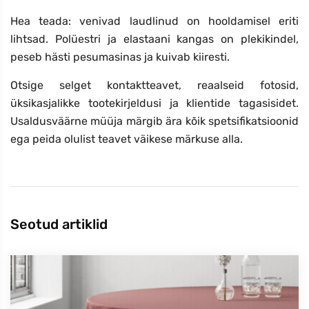
Hea teada: venivad laudlinud on hooldamisel eriti
lihtsad. Polüestri ja elastaani kangas on plekikindel,
peseb hästi pesumasinas ja kuivab kiiresti.
Otsige selget kontaktteavet, reaalseid fotosid,
üksikasjalikke tootekirjeldusi ja klientide tagasisidet.
Usaldusväärne müüja märgib ära kõik spetsifikatsioonid
ega peida olulist teavet väikese märkuse alla.
Seotud artiklid