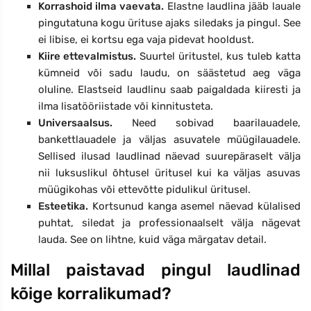
Korrashoid ilma vaevata.
Elastne laudlina jääb lauale
pingutatuna kogu ürituse ajaks siledaks ja pingul. See
ei libise, ei kortsu ega vaja pidevat hooldust.
Kiire ettevalmistus.
Suurtel üritustel, kus tuleb katta
kümneid või sadu laudu, on säästetud aeg väga
oluline. Elastseid laudlinu saab paigaldada kiiresti ja
ilma lisatööriistade või kinnitusteta.
Universaalsus.
Need sobivad baarilauadele,
bankettlauadele ja väljas asuvatele müügilauadele.
Sellised ilusad laudlinad näevad suurepäraselt välja
nii luksuslikul õhtusel üritusel kui ka väljas asuvas
müügikohas või ettevõtte pidulikul üritusel.
Esteetika.
Kortsunud kanga asemel näevad külalised
puhtat, siledat ja professionaalselt välja nägevat
lauda. See on lihtne, kuid väga märgatav detail.
Millal paistavad pingul laudlinad
kõige korralikumad?