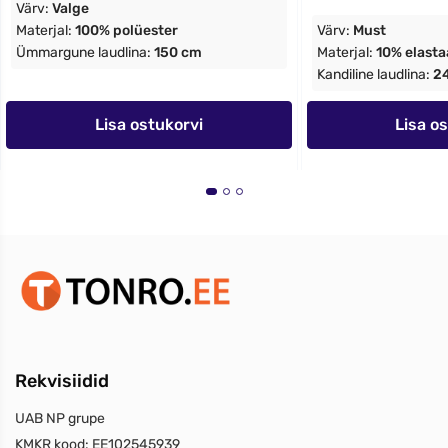
Värv:
Valge
Materjal:
100% polüester
Värv:
Must
Ümmargune laudlina:
150 cm
Materjal:
10% elasta
Kandiline laudlina:
2
Lisa ostukorvi
Lisa o
Rekvisiidid
UAB NP grupe
KMKR kood:
EE102545939