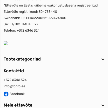
*Ettevõte on Eestis käibemaksukohustuslasena registreeritud
Ettevõtte registrikood:
304758440
Swedbank EE:
EE462200221092424800
SWIFT/BIC:
HABAEE2X
Telefon:
+372 6346 324
Tootekategooriad
Kontaktid
+372 6346 324
info@tonro.ee
Facebook
Meie ettevõte