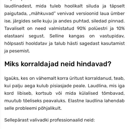
laudlinadest, mida tuleb hoolikalt siluda ja täpselt
paigutada, „mähkuvad” venivad versioonid laua ümber
ise, järgides selle kuju ja andes puhtad, siledad pinnad.
Tavaliselt on need valmistatud 90% polüestri ja 10%
elastaani segust. Selline kangas on vastupidav,
hõlpsasti hooldatav ja talub hästi sagedast kasutamist
ja pesemist.
Miks korraldajad neid hindavad?
Igaüks, kes on vähemalt korra üritust korraldanud, teab,
kui palju aega kulub pisiasjade peale. Laudlina, mis iga
kord libiseb, kortsub või mida külalised tõmbavad,
muutub tõeliseks peavaluks. Elastne laudlina lahendab
selle probleemi põhjalikult.
Sellepärast valivadki professionaalid neid: