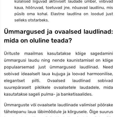
külalised liiguvad aktiivselt laudade ümber, viibivad
kaua, hõõruvad, toetuvad jne, nõuavad laudlinu, mis
püsib oma kohal. Elastne laudlina on loodud just
selleks otstarbeks.
Ümmargused ja ovaalsed laudlinad:
mida on oluline teada?
Ürituste maailmas kasutatakse kõige sagedamini
ümmargusi laudu ning nende kaunistamisel on kõige
populaarsemad just ümmargused laudlinad. Need
sobivad ideaalselt laua kujuga ja loovad harmoonilise,
elegantset pilti. Ovaalsed laudlinad sobivad
suurepäraselt piklikele ovaalsetele laudadele, mida
kasutatakse sageli pulma- ja banketisaalides.
Ümmarguste või ovaalsete laudlinade valimisel pöörake
tähelepanu laua läbimõõdule ja kõrgusele. Õige suurus