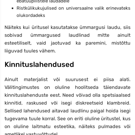
ebatüüpilistele laudadele
Ristkülikukujulised on universaalne valik erinevateks
olukordadeks
Näiteks kui üritusel kasutatakse ümmargusi laudu, siis
sobivad ümmargused laudlinad mitte ainult
esteetiliselt, vaid jaotuvad ka paremini, mistõttu
liiguvad tuules vähem.
Kinnituslahendused
Ainult materjalist või suurusest ei piisa alati.
Välitingimustes on oluline hoolitseda täiendavate
kinnituslahenduste eest. Need võivad olla spetsiaalsed
kinnitid, raskused või isegi diskreetseid klambreid.
Sellised lahendused aitavad laudlinu paigal hoida isegi
tugevama tuule korral. See on eriti oluline üritustel, kus
on oluline laitmatu esteetika, näiteks pulmades või
ametlikel vastuvõttudel.