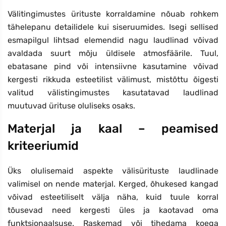
Välitingimustes ürituste korraldamine nõuab rohkem
tähelepanu detailidele kui siseruumides. Isegi sellised
esmapilgul lihtsad elemendid nagu laudlinad võivad
avaldada suurt mõju üldisele atmosfäärile. Tuul,
ebatasane pind või intensiivne kasutamine võivad
kergesti rikkuda esteetilist välimust, mistõttu õigesti
valitud välistingimustes kasutatavad laudlinad
muutuvad ürituse oluliseks osaks.
Materjal ja kaal – peamised
kriteeriumid
Üks olulisemaid aspekte välisürituste laudlinade
valimisel on nende materjal. Kerged, õhukesed kangad
võivad esteetiliselt välja näha, kuid tuule korral
tõusevad need kergesti üles ja kaotavad oma
funktsionaalsuse. Raskemad või tihedama koega