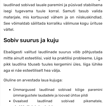
laudlinad sobivad lauale paremini ja püsivad stabiilsena
isegi tugevama tuule korral. Samuti tasub valida
materjale, mis kortsuvad vähem ja on niiskuskindlad.
See võimaldab säilitada korraliku välimuse kogu ürituse
vältel.
Sobiv suurus ja kuju
Ebaõigesti valitud laudlinade suurus võib põhjustada
mitte ainult esteetilisi, vaid ka praktilisi probleeme. Liiga
pikk laudlina tõuseb tuules kergemini üles, liiga lühike
aga ei näe esteetiliselt hea välja.
Oluline on arvestada laua kujuga:
Ümmargused laudlinad sobivad kõige paremini
ümmargustele laudadele ja loovad ühtse pildi
Ovaalsed laudlinad sobivad pikematele,