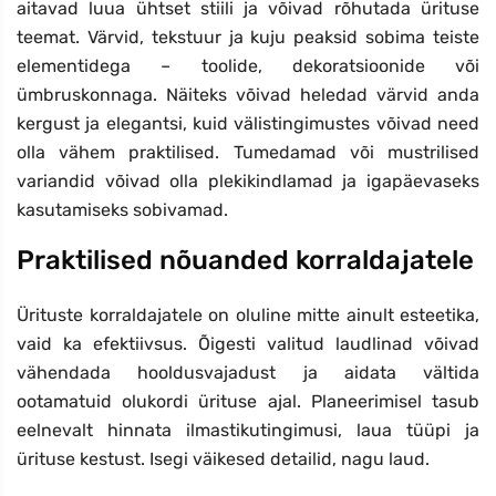
aitavad luua ühtset stiili ja võivad rõhutada ürituse
teemat. Värvid, tekstuur ja kuju peaksid sobima teiste
elementidega – toolide, dekoratsioonide või
ümbruskonnaga. Näiteks võivad heledad värvid anda
kergust ja elegantsi, kuid välistingimustes võivad need
olla vähem praktilised. Tumedamad või mustrilised
variandid võivad olla plekikindlamad ja igapäevaseks
kasutamiseks sobivamad.
Praktilised nõuanded korraldajatele
Ürituste korraldajatele on oluline mitte ainult esteetika,
vaid ka efektiivsus. Õigesti valitud laudlinad võivad
vähendada hooldusvajadust ja aidata vältida
ootamatuid olukordi ürituse ajal. Planeerimisel tasub
eelnevalt hinnata ilmastikutingimusi, laua tüüpi ja
ürituse kestust. Isegi väikesed detailid, nagu laud.