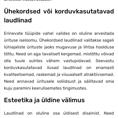
Ühekordsed või korduvkasutatavad
laudlinad
Erinevate tüüpide vahel valides on oluline arvestada
ürituse iseloomu. Ühekordsed laudlinad valitakse sageli
lühiajaliste ürituste jaoks mugavuse ja lihtsa hoolduse
tõttu. Need on aga tavaliselt kergemad, mistõttu võivad
olla tuule suhtes vähem vastupidavad. Seevastu
korduvkasutatavad ilusad laudlinad on enamasti
kvaliteetsemad, raskemad ja visuaalselt atraktiivsemad.
Need annavad üritusele soliidsust ja säilitavad oma
kuju paremini keerulisemates tingimustes.
Esteetika ja üldine välimus
Laudlinad on oluline osa üldisest disainist. Need