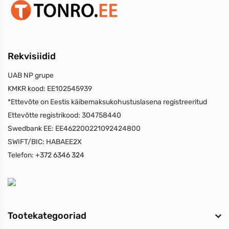
Rekvisiidid
UAB NP grupe
KMKR kood:
EE102545939
*Ettevõte on Eestis käibemaksukohustuslasena registreeritud
Ettevõtte registrikood:
304758440
Swedbank EE:
EE462200221092424800
SWIFT/BIC:
HABAEE2X
Telefon:
+372 6346 324
Tootekategooriad