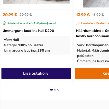
20,99 €
13,99 €
29,99 €
16,99 €
Kohaletoimetamine 1-2 tööpäeva jooksul
Laost otsas
Peatselt l
Ümmargune laudlina hall D290
Määrdumiskindel ü
Restly bordoopuna
Värv:
Hall
Materjal:
100% polüester
Värv:
Bordoopunan
Ümmargune laudlina:
290 cm
Materjal:
Määrdumis
polüester.
Ümmargune laudlina
Lisa ostukorvi
Kü