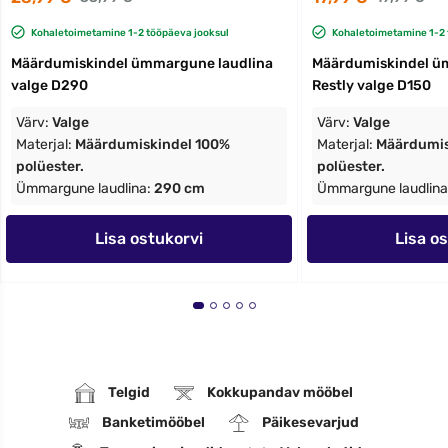
Kohaletoimetamine 1-2 tööpäeva jooksul
Kohaletoimetamine 1-2 
Määrdumiskindel ümmargune laudlina
Määrdumiskindel ü
valge D290
Restly valge D150
Värv:
Valge
Värv:
Valge
Materjal:
Määrdumiskindel 100%
Materjal:
Määrdumis
polüester.
polüester.
Ümmargune laudlina:
290 cm
Ümmargune laudlina
Lisa ostukorvi
Lisa o
Telgid
Kokkupandav mööbel
Banketimööbel
Päikesevarjud