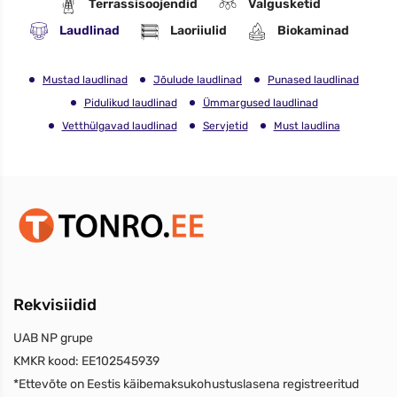
Terrassisoojendid
Valgusketid
Laudlinad
Laoriiulid
Biokaminad
Mustad laudlinad
Jõulude laudlinad
Punased laudlinad
Pidulikud laudlinad
Ümmargused laudlinad
Vetthülgavad laudlinad
Servjetid
Must laudlina
Rekvisiidid
UAB NP grupe
KMKR kood:
EE102545939
*Ettevõte on Eestis käibemaksukohustuslasena registreeritud