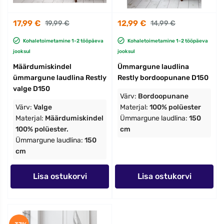
17,99 €
12,99 €
19,99 €
14,99 €
Kohaletoimetamine 1-2 tööpäeva
Kohaletoimetamine 1-2 tööpäeva
jooksul
jooksul
Määrdumiskindel
Ümmargune laudlina
ümmargune laudlina Restly
Restly bordoopunane D150
valge D150
Värv:
Bordoopunane
Värv:
Valge
Materjal:
100% polüester
Materjal:
Määrdumiskindel
Ümmargune laudlina:
150
100% polüester.
cm
Ümmargune laudlina:
150
cm
Lisa ostukorvi
Lisa ostukorvi