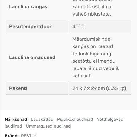
Laudlina kangas
kangatükist, ilma
vaheõmblusteta.
Pesutemperatuur
40°C.
Määrdumiskindel
kangas on kaetud
teflonkihiga ning
Laudlina omadused
seetõttu ei imendu
lauale läinud vedelik
koheselt.
Pakend
24 x 7 x 29 cm (0.35 kg)
Märksõnad:
Lauakatted
Pidulikud laudlinad
Vetthülgavad
laudlinad
Ümmargused laudlinad
Bränd:
RESTLY