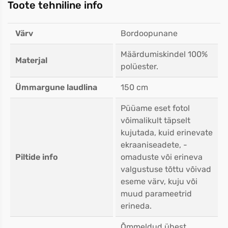
Toote tehniline info
Värv
Bordoopunane
Määrdumiskindel 100%
Materjal
polüester.
Ümmargune laudlina
150 cm
Püüame eset fotol
võimalikult täpselt
kujutada, kuid erinevate
ekraaniseadete, -
Piltide info
omaduste või erineva
valgustuse tõttu võivad
eseme värv, kuju või
muud parameetrid
erineda.
Õmmeldud ühest