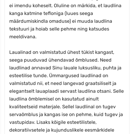
ei imendu koheselt. Oluline on märkida, et laudlina
kanga katmine tefloniga (luues seega
määrdumiskindla omaduse) ei muuda laudlina
tekstuuri ja hoiab selle pehme ning katsudes
meeldivana.
Laualinad on valmistatud ühest tükist kangast,
seega puuduvad ühendavad õmblused. Need
laudlinad annavad Sinu lauale luksusliku, puhta ja
esteetilise tunde. Ümmargused laudlinad on
valmistatud nii, et need langevad graatsiliselt ja
elegantselt lauaplaadi servast laudlina otsani. Selle
laudlina õmblemisel on kasutatud ainult
kvaliteetseid materjale. Sellel laudlinal on tugev
servaõmblus ja kangas ise on pehme, kuid tugev ja
vastupidav. Lisaks kõigile esteetilistele,
dekoratiivsetele ja kujunduslikele eesmärkidele