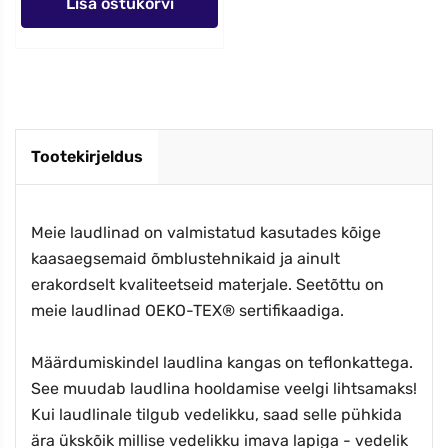
Lisa ostukorvi
Tootekirjeldus
Meie laudlinad on valmistatud kasutades kõige
kaasaegsemaid õmblustehnikaid ja ainult
erakordselt kvaliteetseid materjale. Seetõttu on
meie laudlinad OEKO-TEX® sertifikaadiga.
Määrdumiskindel laudlina kangas on teflonkattega.
See muudab laudlina hooldamise veelgi lihtsamaks!
Kui laudlinale tilgub vedelikku, saad selle pühkida
ära ükskõik millise vedelikku imava lapiga - vedelik