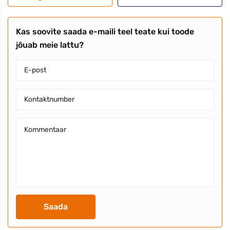
Kas soovite saada e-maili teel teate kui toode
jõuab meie lattu?
Saada