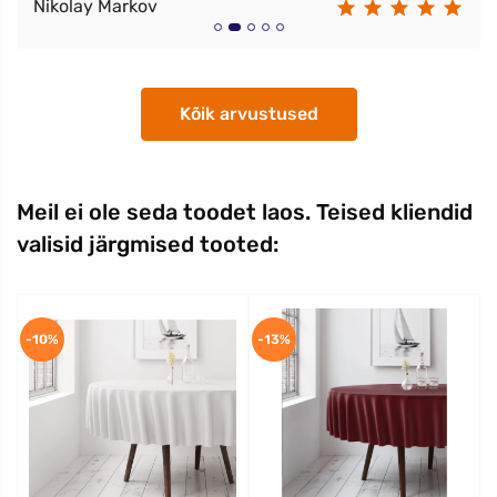
Nikolay Markov
Kõik arvustused
Meil ei ole seda toodet laos. Teised kliendid
valisid järgmised tooted:
-10%
-13%