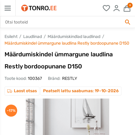
0
Esileht
Laudlinad
Määrdumiskindlad laudlinad
Määrdumiskindel ümmargune laudlina Restly bordoopunane D150
Määrdumiskindel ümmargune laudlina
Restly bordoopunane D150
Toote kood:
100367
Bränd:
RESTLY
Laost otsas
Peatselt lattu saabumas: 19-10-2026
-17%