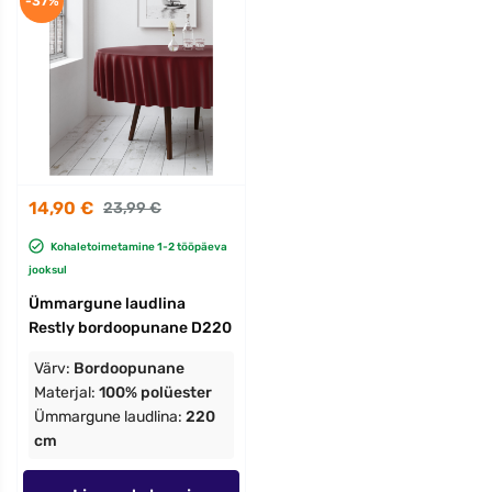
-37%
14,90 €
23,99 €
Kohaletoimetamine 1-2 tööpäeva
jooksul
Ümmargune laudlina
Restly bordoopunane D220
Värv:
Bordoopunane
Materjal:
100% polüester
Ümmargune laudlina:
220
cm