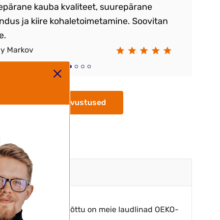
epärane kauba kvaliteet, suurepärane
Ka
ndus ja kiire kohaletoimetamine. Soovitan
vä
e.
ay Markov
Ra
Kõik arvustused
seid materjale. Seetõttu on meie laudlinad OEKO-