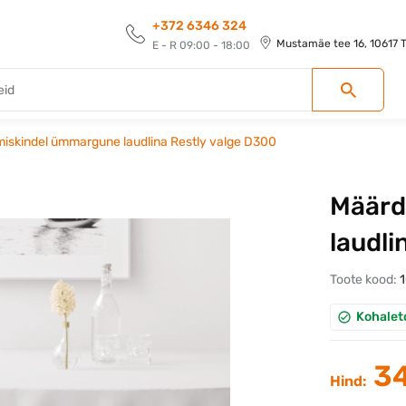
+372 6346 324
Mustamäe tee 16, 10617 Ta
E - R 09:00 - 18:00
iskindel ümmargune laudlina Restly valge D300
Määrd
laudli
Toote kood:
Kohalet
34
Hind: