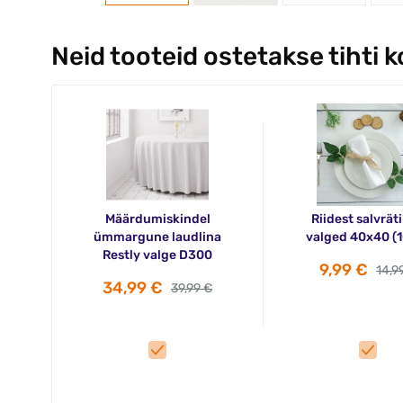
Neid tooteid ostetakse tihti 
Määrdumiskindel
Riidest salvrät
ümmargune laudlina
valged 40x40 (1
Restly valge D300
9,99 €
14,9
34,99 €
39,99 €