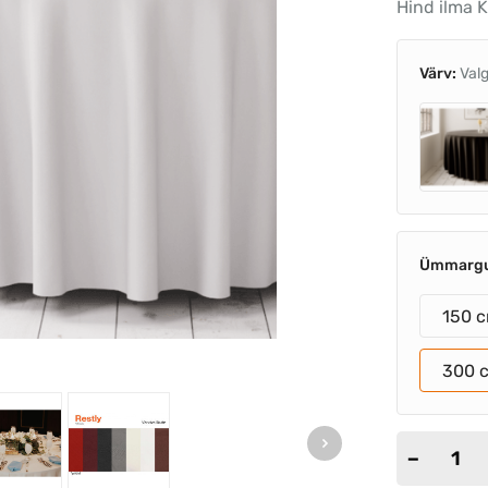
Hind ilma 
Värv:
Val
Ümmargu
150 
300 