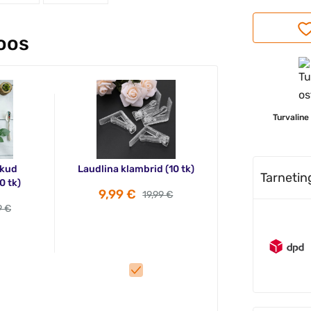
koos
Turvaline
ikud
Laudlina klambrid (10 tk)
Tarneti
0 tk)
9,99 €
19,99 €
9 €