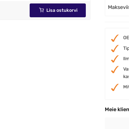
Maksevii
Lisa ostukorvi
OE
Ti
Il
Va
ka
Mi
Meie klie