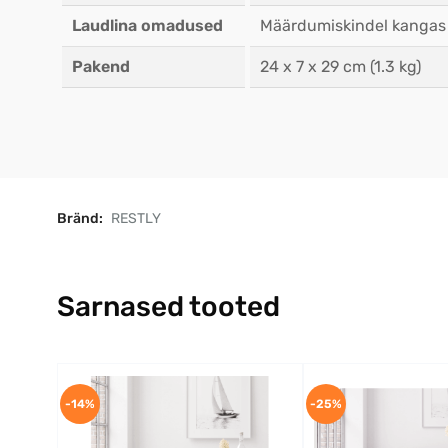
Laudlina omadused
Määrdumiskindel kangas o
Pakend
24 x 7 x 29 cm (1.3 kg)
Bränd:
RESTLY
Sarnased tooted
-14%
-25%