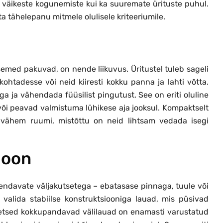
 väikeste kogunemiste kui ka suuremate ürituste puhul.
ta tähelepanu mitmele olulisele kriteeriumile.
med pakuvad, on nende liikuvus. Üritustel tuleb sageli
ohtadesse või neid kiiresti kokku panna ja lahti võtta.
 ja vähendada füüsilist pingutust. See on eriti oluline
 või peavad valmistuma lühikese aja jooksul. Kompaktselt
 vähem ruumi, mistõttu on neid lihtsam vedada isegi
ioon
iendavate väljakutsetega – ebatasase pinnaga, tuule või
e valida stabiilse konstruktsiooniga lauad, mis püsivad
iteetsed kokkupandavad välilauad on enamasti varustatud