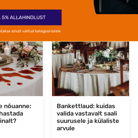
 5% ALLAHINDLUST
atakse ainult valitud kategooriatele
e nõuanne:
Bankettlaud: kuidas
uhastada
valida vastavalt saali
inalt?
suurusele ja külaliste
arvule