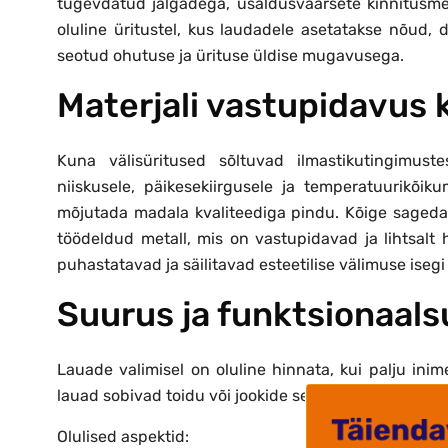
tugevdatud jalgadega, usaldusväärsete kinnitusmeh
oluline üritustel, kus laudadele asetatakse nõud, 
seotud ohutuse ja ürituse üldise mugavusega.
Materjali vastupidavus
Kuna välisüritused sõltuvad ilmastikutingimus
niiskusele, päikesekiirgusele ja temperatuurikõiku
mõjutada madala kvaliteediga pindu. Kõige sagedami
töödeldud metall, mis on vastupidavad ja lihtsalt h
puhastatavad ja säilitavad esteetilise välimuse isegi
Suurus ja funktsionaals
Lauade valimisel on oluline hinnata, kui palju inim
lauad sobivad toidu või jookide serveerimiseks, teise
Olulised aspektid: