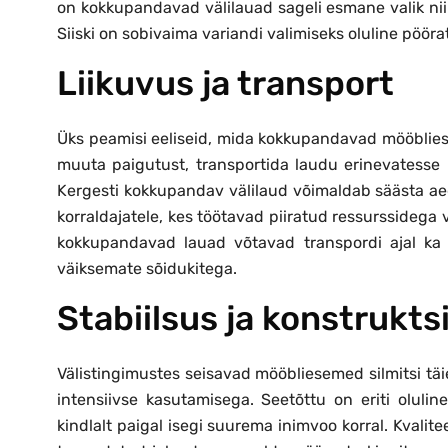
on kokkupandavad välilauad sageli esmane valik nii
Siiski on sobivaima variandi valimiseks oluline pööra
Liikuvus ja transport
Üks peamisi eeliseid, mida kokkupandavad mööbliese
muuta paigutust, transportida laudu erinevatesse k
Kergesti kokkupandav välilaud võimaldab säästa aega
korraldajatele, kes töötavad piiratud ressurssidega
kokkupandavad lauad võtavad transpordi ajal ka
väiksemate sõidukitega.
Stabiilsus ja konstrukts
Välistingimustes seisavad mööbliesemed silmitsi tä
intensiivse kasutamisega. Seetõttu on eriti olulin
kindlalt paigal isegi suurema inimvoo korral. Kval