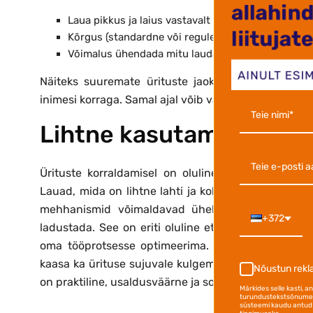
Laua pikkus ja laius vastavalt vajadusele
Kõrgus (standardne või reguleeritav)
Võimalus ühendada mitu lauda üheks ruumiks
Näiteks suuremate ürituste jaoks valitakse sage
inimesi korraga. Samal ajal võib väiksemate kogune
Lihtne kasutamine ja h
Ürituste korraldamisel on oluline mitte ainult kas
Lauad, mida on lihtne lahti ja kokku klappida, aita
mehhanismid võimaldavad ühel inimesel laua kiir
+372
ladustada. See on eriti oluline ettevõtetele või kor
oma tööprotsesse optimeerima. Õigesti valitud lau
kaasa ka ürituse sujuvale kulgemisele. Neid kriteer
Nõustun rek
on praktiline, usaldusväärne ja sobiv erinevatesse 
Märkides selle kasti, 
turundustekstsõnumei
süsteemi kaudu antud 