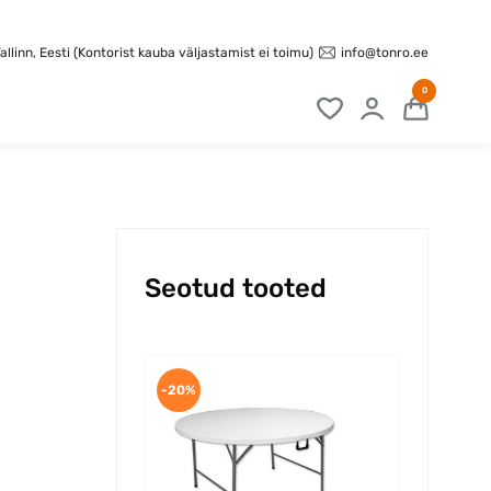
info@tonro.ee
llinn, Eesti (Kontorist kauba väljastamist ei toimu)
0
Seotud tooted
-20%