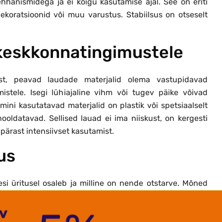
hanismidega ja ei kõigu kasutamise ajal. See on eriti
dekoratsioonid või muu varustus. Stabiilsus on otseselt
 keskkonnatingimustele
test, peavad laudade materjalid olema vastupidavad
mistele. Isegi lühiajaline vihm või tugev päike võivad
ni kasutatavad materjalid on plastik või spetsiaalselt
ooldatavad. Sellised lauad ei ima niiskust, on kergesti
 pärast intensiivset kasutamist.
us
esi üritusel osaleb ja milline on nende otstarve. Mõned
d aga istumiseks või registreerimiseks.