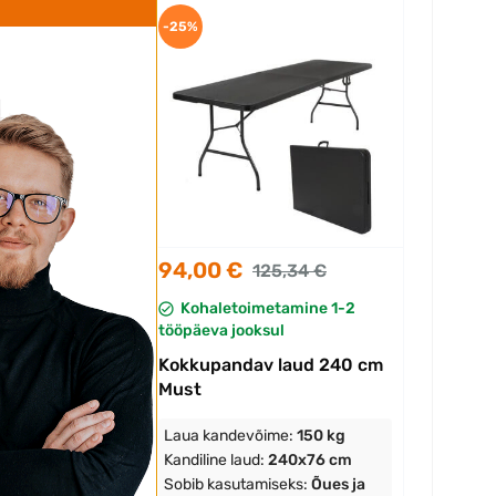
-25%
94,00 €
125,34 €
Kohaletoimetamine 1-2
tööpäeva jooksul
Kokkupandav laud 240 cm
Must
Laua kandevõime:
150 kg
Kandiline laud:
240x76 cm
Sobib kasutamiseks:
Õues ja