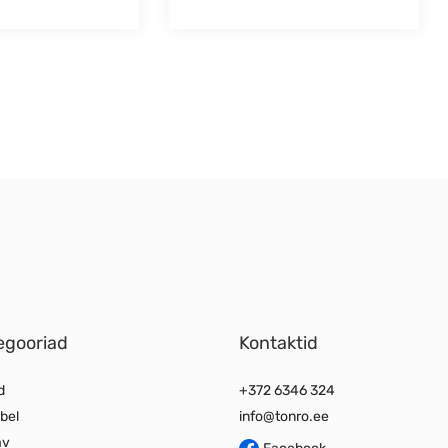
egooriad
Kontaktid
d
+372 6346 324
bel
info@tonro.ee
av