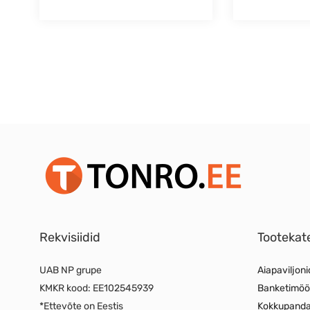
Rekvisiidid
Tootekat
UAB NP grupe
Aiapaviljoni
KMKR kood:
EE102545939
Banketimöö
*Ettevõte on Eestis
Kokkupand