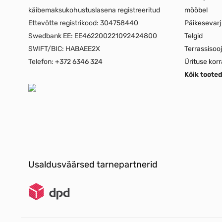
käibemaksukohustuslasena registreeritud
mööbel
Ettevõtte registrikood:
304758440
Päikesevar
Swedbank EE:
EE462200221092424800
Telgid
SWIFT/BIC:
HABAEE2X
Terrassisoo
Telefon:
+372 6346 324
Ürituse korr
Kõik toote
Usaldusväärsed tarnepartnerid