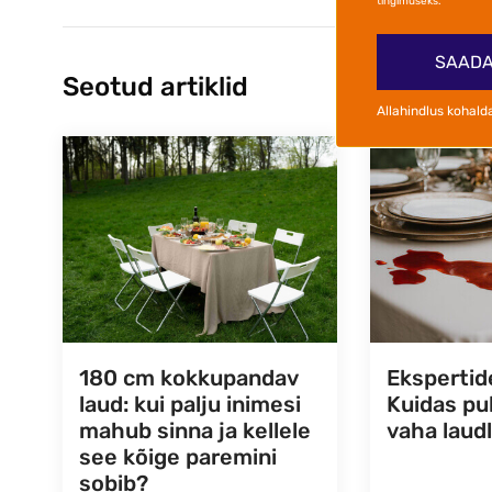
tingimuseks.
SAADA
Seotud artiklid
Allahindlus kohald
180 cm kokkupandav
Ekspertid
laud: kui palju inimesi
Kuidas p
mahub sinna ja kellele
vaha laudl
see kõige paremini
sobib?