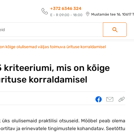
+372 6346 324
Mustamäe tee 16, 10617 Ta
E - R 09:00 - 18:00
on kõige olulisemad väljas toimuva ürituse korraldamisel
 kriteeriumi, mis on kõige
ürituse korraldamisel
k üks olulisemaid praktilisi otsuseid. Mööbel peab olema
ortitav ja erinevatele tingimustele kohandatav. Seetõttu