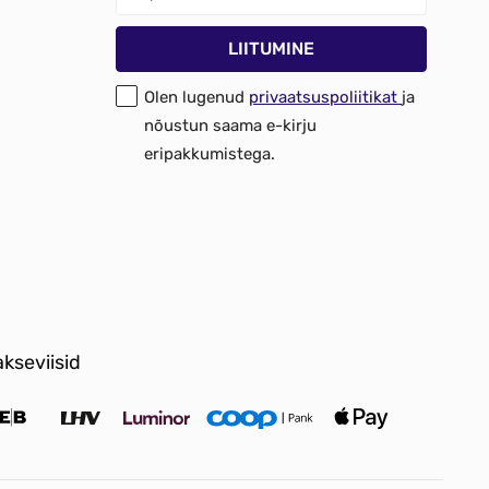
Olen lugenud
privaatsuspoliitikat
ja
nõustun saama e-kirju
eripakkumistega.
kseviisid