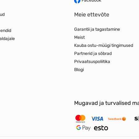
Facebook
Meie ettevõte
jud
Garantii ja tagastamine
jendid
Meist
aldajale
Kauba ostu-müügi tingimused
d
Partnerid ja sõbrad
Privaatsuspoliitika
Blogi
Mugavad ja turvalised ma