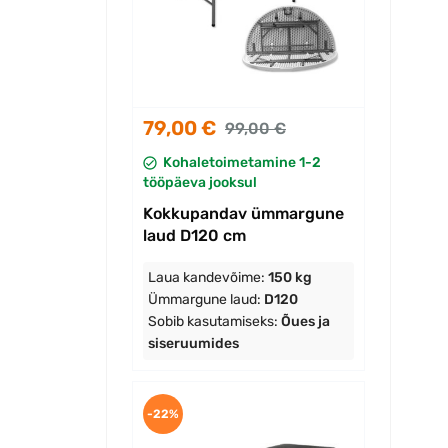
79,00 €
99,00 €
Kohaletoimetamine 1-2
tööpäeva jooksul
Kokkupandav ümmargune
laud D120 cm
Laua kandevõime:
150 kg
Ümmargune laud:
D120
Sobib kasutamiseks:
Õues ja
siseruumides
-22%