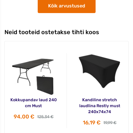
Kõik arvustused
Neid tooteid ostetakse tihti koos
Kokkupandav laud 240
Kandiline stretch
cm Must
laudlina Restly must
240x74x74
94,00 €
125,34 €
16,19 €
19,99 €