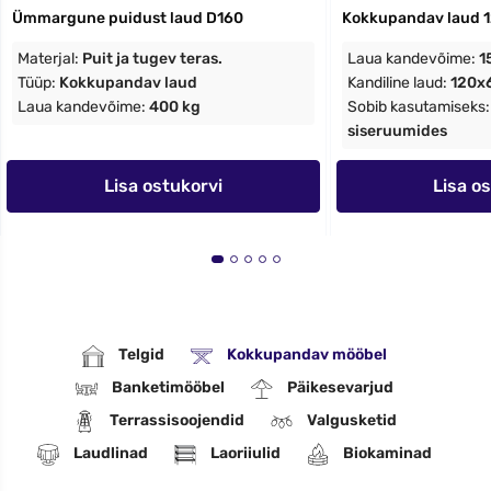
Ümmargune puidust laud D160
Kokkupandav laud 
Materjal:
Puit ja tugev teras.
Laua kandevõime:
1
Tüüp:
Kokkupandav laud
Kandiline laud:
120x
Laua kandevõime:
400 kg
Sobib kasutamiseks
siseruumides
Lisa ostukorvi
Lisa o
Telgid
Kokkupandav mööbel
Banketimööbel
Päikesevarjud
Terrassisoojendid
Valgusketid
Laudlinad
Laoriiulid
Biokaminad