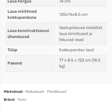
Laua kõrgus
74 cm.
Laua mõõtmed
120x76x8.5 cm
kokkupanduna
Vastupidavad metallist
Laua konstruktsiooni
laua kinnitused ja
ühendused
liikuvad osad
Tüüp
Kokkupandav laud
77 x 8.5 x 122 cm (18.5
Pakend
kg)
Märksõnad:
Matkalauad
Plastiklauad
Bränd:
Tonro