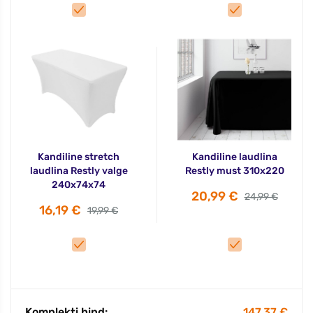
Kandiline stretch
Kandiline laudlina
laudlina Restly valge
Restly must 310x220
240x74x74
20,99 €
24,99 €
16,19 €
19,99 €
Komplekti hind:
147,37 €