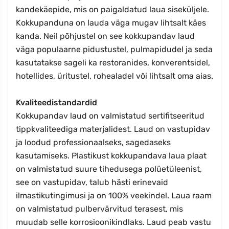
kandekäepide, mis on paigaldatud laua siseküljele.
Kokkupanduna on lauda väga mugav lihtsalt käes
kanda. Neil põhjustel on see kokkupandav laud
väga populaarne pidustustel, pulmapidudel ja seda
kasutatakse sageli ka restoranides, konverentsidel,
hotellides, üritustel, rohealadel või lihtsalt oma aias.
Kvaliteedistandardid
Kokkupandav laud on valmistatud sertifitseeritud
tippkvaliteediga materjalidest. Laud on vastupidav
ja loodud professionaalseks, sagedaseks
kasutamiseks. Plastikust kokkupandava laua plaat
on valmistatud suure tihedusega polüetüleenist,
see on vastupidav, talub hästi erinevaid
ilmastikutingimusi ja on 100% veekindel. Laua raam
on valmistatud pulbervärvitud terasest, mis
muudab selle korrosioonikindlaks. Laud peab vastu