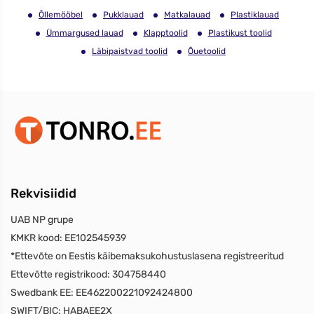
Õllemööbel
Pukklauad
Matkalauad
Plastiklauad
Ümmargused lauad
Klapptoolid
Plastikust toolid
Läbipaistvad toolid
Õuetoolid
Rekvisiidid
UAB NP grupe
KMKR kood:
EE102545939
*Ettevõte on Eestis käibemaksukohustuslasena registreeritud
Ettevõtte registrikood:
304758440
Swedbank EE:
EE462200221092424800
SWIFT/BIC:
HABAEE2X