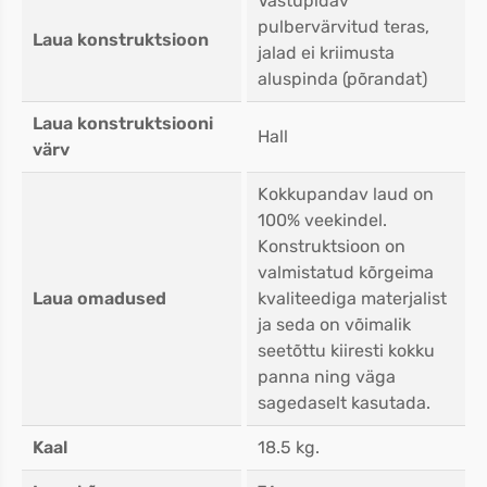
Vastupidav
pulbervärvitud teras,
Laua konstruktsioon
jalad ei kriimusta
aluspinda (põrandat)
Laua konstruktsiooni
Hall
värv
Kokkupandav laud on
100% veekindel.
Konstruktsioon on
valmistatud kõrgeima
Laua omadused
kvaliteediga materjalist
ja seda on võimalik
seetõttu kiiresti kokku
panna ning väga
sagedaselt kasutada.
Kaal
18.5 kg.