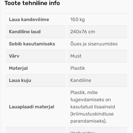
Toote tehniline info
Laua kandevõime
150 kg
Kandiline laud
240x76 cm
Sobib kasutamiseks
Õues ja siseruumides
Värv
Must
Materjal
Plastik
Laua kuju
Kandiline
Plastik, mille
tugevdamiseks on
Lauaplaadi materjal
kasutatud lisaaineid
(kriimustuskindluse
parandamiseks).