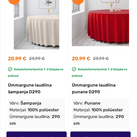
20,99 €
20,99 €
29,99 €
29,99 €
Kohaletoimetamine 1-2 tööpäeva
Kohaletoimetamine 1-2 tööpäeva
jooksul
jooksul
Ümmargune laudlina
Ümmargune laudlina
šampanja D290
punane D290
Värv:
Šampanja
Värv:
Punane
Materjal:
100% polüester
Materjal:
100% polüester
Ümmargune laudlina:
290
Ümmargune laudlina:
290
cm
cm