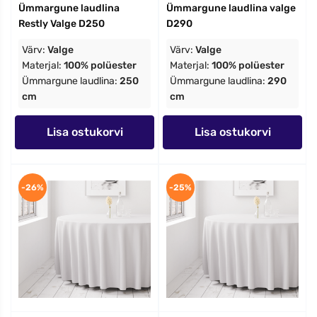
Ümmargune laudlina
Ümmargune laudlina valge
Restly Valge D250
D290
Värv:
Valge
Värv:
Valge
Materjal:
100% polüester
Materjal:
100% polüester
Ümmargune laudlina:
250
Ümmargune laudlina:
290
cm
cm
Lisa ostukorvi
Lisa ostukorvi
-26%
-25%