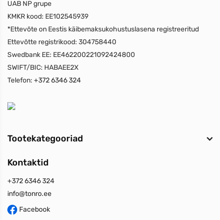
UAB NP grupe
KMKR kood:
EE102545939
*Ettevõte on Eestis käibemaksukohustuslasena registreeritud
Ettevõtte registrikood:
304758440
Swedbank EE:
EE462200221092424800
SWIFT/BIC:
HABAEE2X
Telefon:
+372 6346 324
Tootekategooriad
Kontaktid
+372 6346 324
info@tonro.ee
Facebook