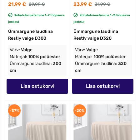
21,99 €
23,99 €
29,99 €
31,99 €
Kohaletoimetamine 1-2 tööpäeva
Kohaletoimetamine 1-2 tööpäeva
jooksul
jooksul
Ümmargune laudlina
Ümmargune laudlina
Restly valge D300
Restly valge D320
Värv:
Valge
Värv:
Valge
Materjal:
100% polüester
Materjal:
100% polüester
Ümmargune laudlina:
300
Ümmargune laudlina:
320
cm
cm
Lisa ostukorvi
Lisa ostukorvi
-37%
-20%