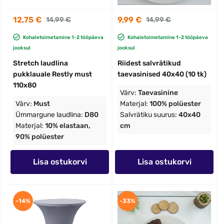
12,75 €
9,99 €
14,99 €
14,99 €
Kohaletoimetamine 1-2 tööpäeva
Kohaletoimetamine 1-2 tööpäeva
jooksul
jooksul
Stretch laudlina
Riidest salvrätikud
pukklauale Restly must
taevasinised 40x40 (10 tk)
110x80
Värv:
Taevasinine
Värv:
Must
Materjal:
100% polüester
Ümmargune laudlina:
D80
Salvrätiku suurus:
40x40
Materjal:
10% elastaan,
cm
90% polüester
Lisa ostukorvi
Lisa ostukorvi
-14%
-33%