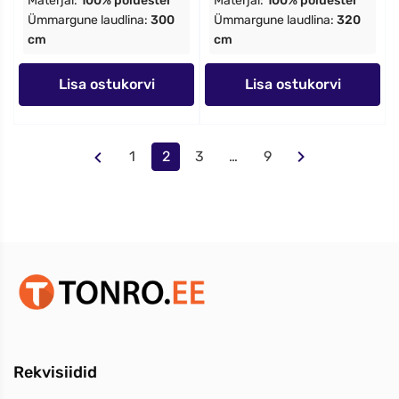
Materjal:
100% polüester
Materjal:
100% polüester
Ümmargune laudlina:
300
Ümmargune laudlina:
320
cm
cm
Lisa ostukorvi
Lisa ostukorvi
1
2
3
…
9
Rekvisiidid