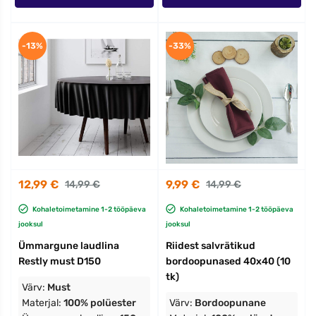
-13%
-33%
12,99 €
9,99 €
14,99 €
14,99 €
Kohaletoimetamine 1-2 tööpäeva
Kohaletoimetamine 1-2 tööpäeva
jooksul
jooksul
Ümmargune laudlina
Riidest salvrätikud
Restly must D150
bordoopunased 40x40 (10
tk)
Värv:
Must
Materjal:
100% polüester
Värv:
Bordoopunane