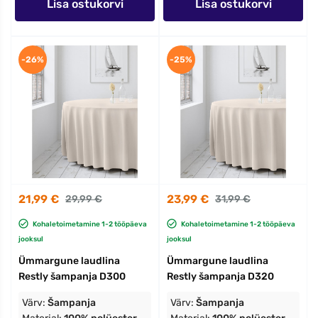
Lisa ostukorvi
Lisa ostukorvi
-26%
-25%
21,99 €
23,99 €
29,99 €
31,99 €
Kohaletoimetamine 1-2 tööpäeva
Kohaletoimetamine 1-2 tööpäeva
jooksul
jooksul
Ümmargune laudlina
Ümmargune laudlina
Restly šampanja D300
Restly šampanja D320
Värv:
Šampanja
Värv:
Šampanja