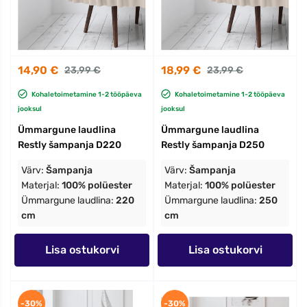
14,90 €
18,99 €
23,99 €
23,99 €
Kohaletoimetamine 1-2 tööpäeva
Kohaletoimetamine 1-2 tööpäeva
jooksul
jooksul
Ümmargune laudlina
Ümmargune laudlina
Restly šampanja D220
Restly šampanja D250
Värv:
Šampanja
Värv:
Šampanja
Materjal:
100% polüester
Materjal:
100% polüester
Ümmargune laudlina:
220
Ümmargune laudlina:
250
cm
cm
Lisa ostukorvi
Lisa ostukorvi
-30%
-30%