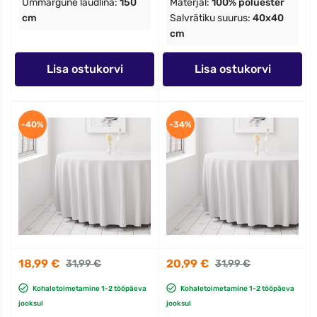
Ümmargune laudlina:
150
Materjal:
100% polüester
cm
Salvrätiku suurus:
40x40
cm
Lisa ostukorvi
Lisa ostukorvi
-40%
-34%
18,99 €
20,99 €
31,99 €
31,99 €
Kohaletoimetamine 1-2 tööpäeva
Kohaletoimetamine 1-2 tööpäeva
jooksul
jooksul