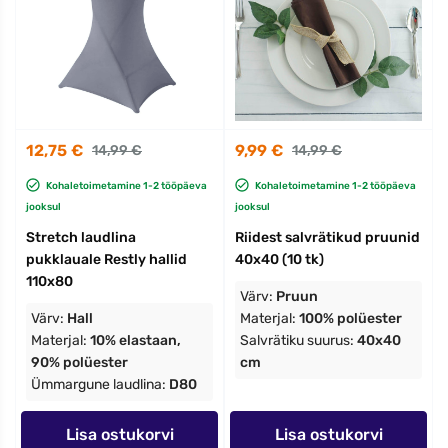
12,75 €
9,99 €
14,99 €
14,99 €
Kohaletoimetamine 1-2 tööpäeva
Kohaletoimetamine 1-2 tööpäeva
jooksul
jooksul
Stretch laudlina
Riidest salvrätikud pruunid
pukklauale Restly hallid
40x40 (10 tk)
110x80
Värv:
Pruun
Värv:
Hall
Materjal:
100% polüester
Materjal:
10% elastaan,
Salvrätiku suurus:
40x40
90% polüester
cm
Ümmargune laudlina:
D80
Lisa ostukorvi
Lisa ostukorvi