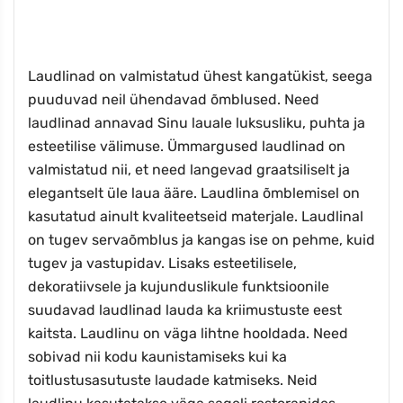
Laudlinad on valmistatud ühest kangatükist, seega
puuduvad neil ühendavad õmblused. Need
laudlinad annavad Sinu lauale luksusliku, puhta ja
esteetilise välimuse. Ümmargused laudlinad on
valmistatud nii, et need langevad graatsiliselt ja
elegantselt üle laua ääre. Laudlina õmblemisel on
kasutatud ainult kvaliteetseid materjale. Laudlinal
on tugev servaõmblus ja kangas ise on pehme, kuid
tugev ja vastupidav. Lisaks esteetilisele,
dekoratiivsele ja kujunduslikule funktsioonile
suudavad laudlinad lauda ka kriimustuste eest
kaitsta. Laudlinu on väga lihtne hooldada. Need
sobivad nii kodu kaunistamiseks kui ka
toitlustusasutuste laudade katmiseks. Neid