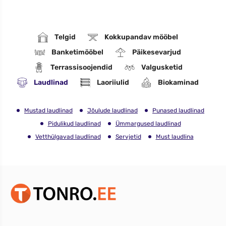
Telgid
Kokkupandav mööbel
Banketimööbel
Päikesevarjud
Terrassisoojendid
Valgusketid
Laudlinad
Laoriiulid
Biokaminad
Mustad laudlinad
Jõulude laudlinad
Punased laudlinad
Pidulikud laudlinad
Ümmargused laudlinad
Vetthülgavad laudlinad
Servjetid
Must laudlina