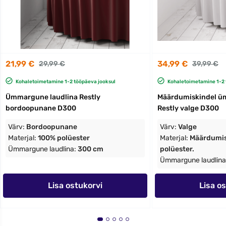
21,99 €
34,99 €
29,99 €
39,99 €
Kohaletoimetamine 1-2 tööpäeva jooksul
Kohaletoimetamine 1-2 
Ümmargune laudlina Restly
Määrdumiskindel ü
bordoopunane D300
Restly valge D300
Värv:
Bordoopunane
Värv:
Valge
Materjal:
100% polüester
Materjal:
Määrdumis
Ümmargune laudlina:
300 cm
polüester.
Ümmargune laudlina
Lisa ostukorvi
Lisa o