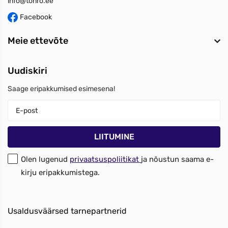
info@tonro.ee
Facebook
Meie ettevõte
Uudiskiri
Saage eripakkumised esimesena!
Olen lugenud
privaatsuspoliitikat
ja nõustun saama e-
kirju eripakkumistega.
Usaldusväärsed tarnepartnerid