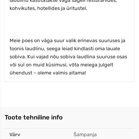
laudlinu kasutatakse väga sageli restoranides,
kohvikutes, hotellides ja üritustel.
Meie poes on väga suur valik erinevas suuruses ja
toonis laudlinu, seega leiad kindlasti oma lauale
sobiva. Kui vajad nõu sobiva laudlina suuruse osas
või sul on muid küsimusi, võta meiega julgelt
ühendust – oleme valmis aitama!
Toote tehniline info
Värv
Šampanja