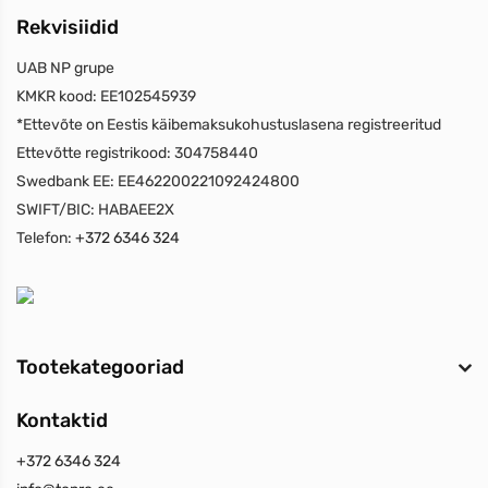
Rekvisiidid
UAB NP grupe
KMKR kood:
EE102545939
*Ettevõte on Eestis käibemaksukohustuslasena registreeritud
Ettevõtte registrikood:
304758440
Swedbank EE:
EE462200221092424800
SWIFT/BIC:
HABAEE2X
Telefon:
+372 6346 324
Tootekategooriad
Kontaktid
+372 6346 324