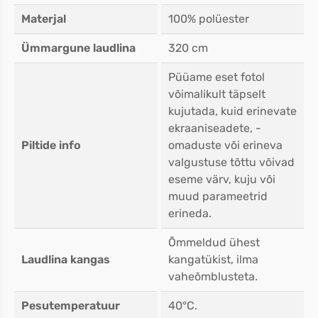
Materjal
100% polüester
Ümmargune laudlina
320 cm
Püüame eset fotol
võimalikult täpselt
kujutada, kuid erinevate
ekraaniseadete, -
Piltide info
omaduste või erineva
valgustuse tõttu võivad
eseme värv, kuju või
muud parameetrid
erineda.
Õmmeldud ühest
Laudlina kangas
kangatükist, ilma
vaheõmblusteta.
Pesutemperatuur
40°C.