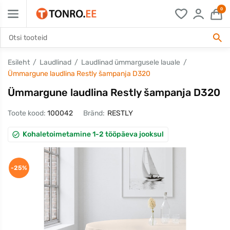
0
Esileht
Laudlinad
Laudlinad ümmargusele lauale
Ümmargune laudlina Restly šampanja D320
Ümmargune laudlina Restly šampanja D320
Toote kood:
100042
Bränd:
RESTLY
Kohaletoimetamine 1-2 tööpäeva jooksul
-25%