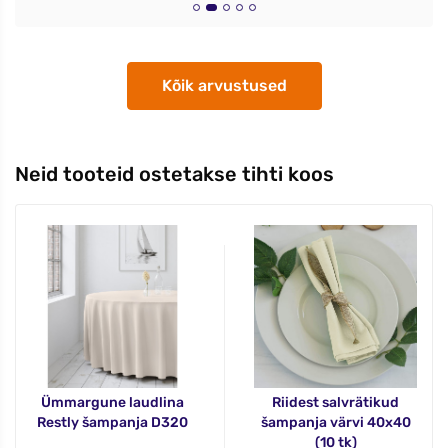
Kõik arvustused
Neid tooteid ostetakse tihti koos
Ümmargune laudlina
Riidest salvrätikud
Restly šampanja D320
šampanja värvi 40x40
(10 tk)