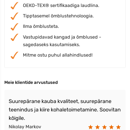
OEKO-TEX® sertifikaadiga laudlina.
Tipptasemel õmblustehnoloogia.
Ilma õmblusteta.
Vastupidavad kangad ja õmblused -
sagedaseks kasutamiseks.
Mitme ostu puhul allahindlused!
Meie klientide arvustused
Suurepärane kauba kvaliteet, suurepärane
teenindus ja kiire kohaletoimetamine. Soovitan
kõigile.
Nikolay Markov