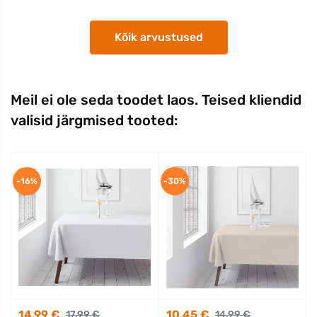
Kõik arvustused
Meil ei ole seda toodet laos. Teised kliendid
valisid järgmised tooted:
-16%
-30%
14,99 €
10,45 €
17,99 €
14,99 €