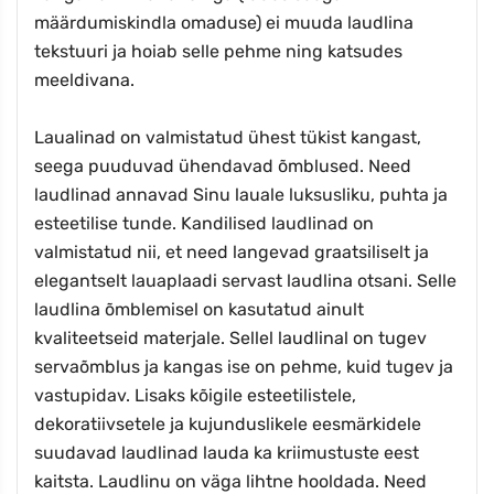
määrdumiskindla omaduse) ei muuda laudlina
tekstuuri ja hoiab selle pehme ning katsudes
meeldivana.
Laualinad on valmistatud ühest tükist kangast,
seega puuduvad ühendavad õmblused. Need
laudlinad annavad Sinu lauale luksusliku, puhta ja
esteetilise tunde. Kandilised laudlinad on
valmistatud nii, et need langevad graatsiliselt ja
elegantselt lauaplaadi servast laudlina otsani. Selle
laudlina õmblemisel on kasutatud ainult
kvaliteetseid materjale. Sellel laudlinal on tugev
servaõmblus ja kangas ise on pehme, kuid tugev ja
vastupidav. Lisaks kõigile esteetilistele,
dekoratiivsetele ja kujunduslikele eesmärkidele
suudavad laudlinad lauda ka kriimustuste eest
kaitsta. Laudlinu on väga lihtne hooldada. Need