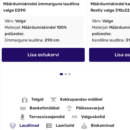
Määrdumiskindel ümmargune laudlina
Määrdumiskindel kan
valge D290
Restly valge 310x2
Värv:
Valge
Värv:
Valge
Materjal:
Määrdumiskindel 100%
Materjal:
Määrdumis
polüester.
polüester.
Ümmargune laudlina:
290 cm
Kandiline laudlina:
3
Lisa ostukorvi
Lisa o
Telgid
Kokkupandav mööbel
Banketimööbel
Päikesevarjud
Terrassisoojendid
Valgusketid
Laudlinad
Laoriiulid
Biokaminad