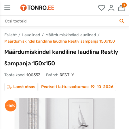
0
Esileht
Laudlinad
Määrdumiskindlad laudlinad
Määrdumiskindel kandiline laudlina Restly šampanja 150x150
Määrdumiskindel kandiline laudlina Restly
šampanja 150x150
Toote kood:
100353
Bränd:
RESTLY
Laost otsas
Peatselt lattu saabumas: 19-10-2026
-16%