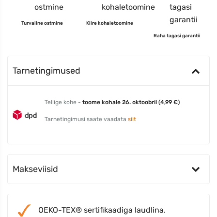
Turvaline ostmine
Kiire kohaletoomine
Raha tagasi garantii
Tarnetingimused
Tellige kohe -
toome kohale 26. oktoobril (4,99 €)
Tarnetingimusi saate vaadata
siit
Makseviisid
OEKO-TEX® sertifikaadiga laudlina.