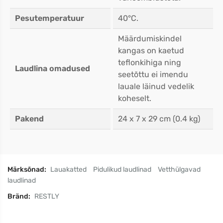
Pesutemperatuur
40°C.
Määrdumiskindel
kangas on kaetud
teflonkihiga ning
Laudlina omadused
seetõttu ei imendu
lauale läinud vedelik
koheselt.
Pakend
24 x 7 x 29 cm (0.4 kg)
Märksõnad:
Lauakatted
Pidulikud laudlinad
Vetthülgavad
laudlinad
Bränd:
RESTLY