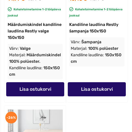
Kohaletoimetamine 1-2 tööpäeva
Kohaletoimetamine 1-2 tööpäeva
jooksul
jooksul
Määrdumiskindel kandiline
Kandiline laudlina Restly
laudlina Restly valge
šampanja 150x150
150x150
Värv:
Šampanja
Värv:
Valge
Materjal:
100% polüester
Materjal:
Määrdumiskindel
Kandiline laudlina:
150x150
100% polüester.
cm
Kandiline laudlina:
150x150
cm
Lisa ostukorvi
Lisa ostukorvi
-26%