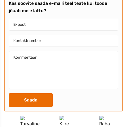
Kas soovite saada e-maili teel teate kui toode
jõuab meie lattu?
Saada