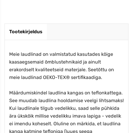
Tootekirjeldus
Meie laudlinad on valmistatud kasutades kõige
kaasaegsemaid õmblustehnikaid ja ainult
erakordselt kvaliteetseid materjale. Seetõttu on
meie laudlinad OEKO-TEX® sertifikaadiga.
Määrdumiskindel laudlina kangas on teflonkattega.
See muudab laudlina hooldamise veelgi lihtsamaks!
Kui laudlinale tilgub vedelikku, saad selle pühkida
ära ükskõik millise vedelikku imava lapiga - vedelik
ei imendu koheselt. Oluline on märkida, et laudlina
kanga katmine tefloniga (luues seega