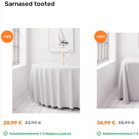
Sarnased tooted
-14%
-10%
28,99 €
34,99 €
33,99 €
38,99 €
Kohaletoimetamine 1-2 tööpäeva jooksul
Kohaletoimetamine 1-2 