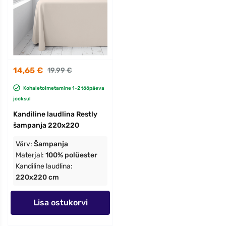
14,65 €
19,99 €
Kohaletoimetamine 1-2 tööpäeva
jooksul
Kandiline laudlina Restly
šampanja 220x220
Värv:
Šampanja
Materjal:
100% polüester
Kandiline laudlina:
220x220 cm
Lisa ostukorvi