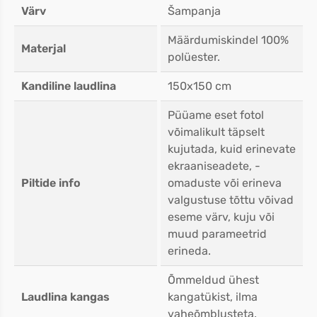
Värv
Šampanja
Määrdumiskindel 100%
Materjal
polüester.
Kandiline laudlina
150x150 cm
Püüame eset fotol
võimalikult täpselt
kujutada, kuid erinevate
ekraaniseadete, -
Piltide info
omaduste või erineva
valgustuse tõttu võivad
eseme värv, kuju või
muud parameetrid
erineda.
Õmmeldud ühest
Laudlina kangas
kangatükist, ilma
vaheõmblusteta.