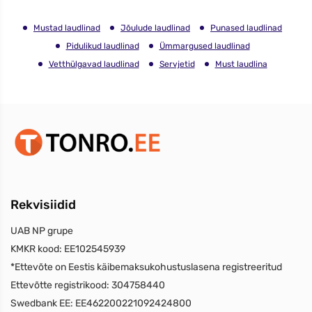
Mustad laudlinad
Jõulude laudlinad
Punased laudlinad
Pidulikud laudlinad
Ümmargused laudlinad
Vetthülgavad laudlinad
Servjetid
Must laudlina
Rekvisiidid
UAB NP grupe
KMKR kood:
EE102545939
*Ettevõte on Eestis käibemaksukohustuslasena registreeritud
Ettevõtte registrikood:
304758440
Swedbank EE:
EE462200221092424800