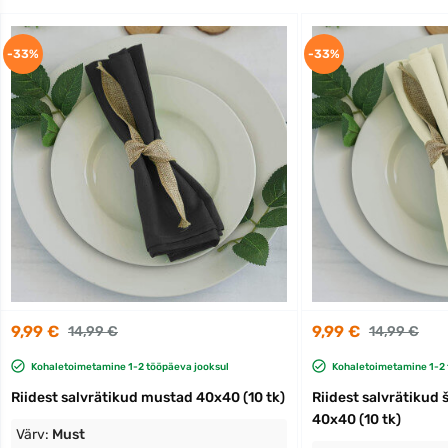
-33%
-33%
9,99 €
9,99 €
14,99 €
14,99 €
Kohaletoimetamine 1-2 tööpäeva jooksul
Kohaletoimetamine 1-2 
Riidest salvrätikud mustad 40x40 (10 tk)
Riidest salvrätikud
40x40 (10 tk)
Värv:
Must