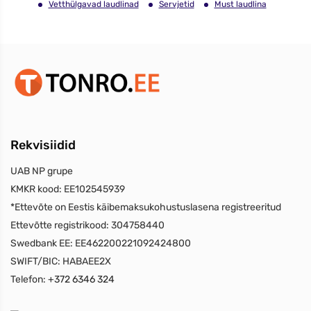
Vetthülgavad laudlinad
Servjetid
Must laudlina
Rekvisiidid
UAB NP grupe
KMKR kood:
EE102545939
*Ettevõte on Eestis käibemaksukohustuslasena registreeritud
Ettevõtte registrikood:
304758440
Swedbank EE:
EE462200221092424800
SWIFT/BIC:
HABAEE2X
Telefon:
+372 6346 324