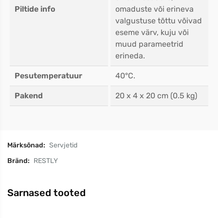
Piltide info
omaduste või erineva
valgustuse tõttu võivad
eseme värv, kuju või
muud parameetrid
erineda.
Pesutemperatuur
40°C.
Pakend
20 x 4 x 20 cm (0.5 kg)
Märksõnad:
Servjetid
Bränd:
RESTLY
Sarnased tooted