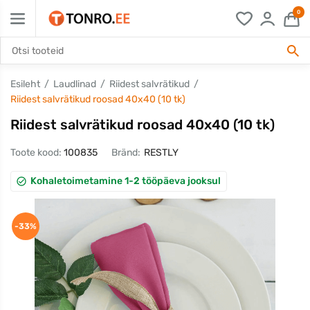
0
Esileht
Laudlinad
Riidest salvrätikud
Riidest salvrätikud roosad 40x40 (10 tk)
Riidest salvrätikud roosad 40x40 (10 tk)
Toote kood:
100835
Bränd:
RESTLY
Kohaletoimetamine 1-2 tööpäeva jooksul
-33%