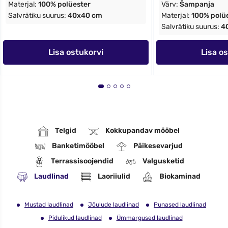
Materjal:
100% polüester
Värv:
Šampanja
Salvrätiku suurus:
40x40 cm
Materjal:
100% polü
Salvrätiku suurus:
4
Lisa ostukorvi
Lisa o
Telgid
Kokkupandav mööbel
Banketimööbel
Päikesevarjud
Terrassisoojendid
Valgusketid
Laudlinad
Laoriiulid
Biokaminad
Mustad laudlinad
Jõulude laudlinad
Punased laudlinad
Pidulikud laudlinad
Ümmargused laudlinad