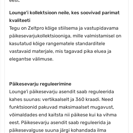
eest.
Lounge'i kollektsioon neile, kes soovivad parimat
kvaliteeti
Tegu on Zeltpro kõige stiilsema ja vastupidavama
päikesevarjukollektsiooniga, mille valmistamisel on
kasutatud kõige rangematele standarditele
vastavaid materjale, mis tagavad pika eluea ja
elegantse välimuse.
Päikesevarju reguleerimine
Lounge'i päikesevarju asendit saab reguleerida
kahes suunas: vertikaalselt ja 360 kraadi. Need
funktsioonid pakuvad maksimaalset mugavust,
võimaldades end kaitsta nii päikese kui ka vihma
eest. Päikesevarju asendit saab reguleerida ja
päikesevalguse suuna järgi kohandada ilma