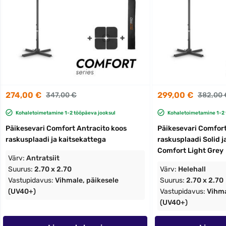
274,00 €
299,00 €
347,00 €
382,00 
Kohaletoimetamine 1-2 tööpäeva jooksul
Kohaletoimetamine 1-2 
Päikesevari Comfort Antracito koos
Päikesevari Comfort
raskusplaadi ja kaitsekattega
raskusplaadi Solid j
Comfort Light Grey
Värv:
Antratsiit
Suurus:
2.70 x 2.70
Värv:
Helehall
Vastupidavus:
Vihmale, päikesele
Suurus:
2.70 x 2.70
(UV40+)
Vastupidavus:
Vihma
(UV40+)