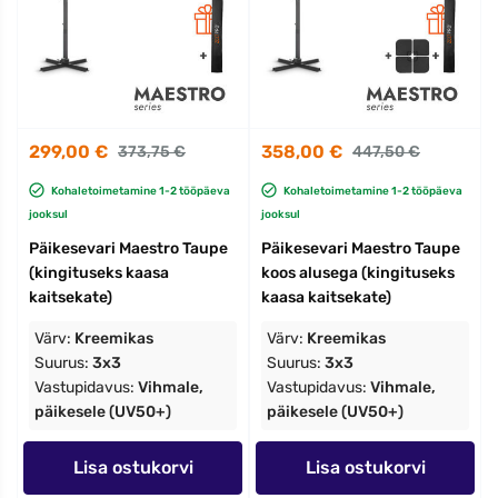
299,00 €
358,00 €
373,75 €
447,50 €
Kohaletoimetamine 1-2 tööpäeva
Kohaletoimetamine 1-2 tööpäeva
jooksul
jooksul
Päikesevari Maestro Taupe
Päikesevari Maestro Taupe
(kingituseks kaasa
koos alusega (kingituseks
kaitsekate)
kaasa kaitsekate)
Värv:
Kreemikas
Värv:
Kreemikas
Suurus:
3x3
Suurus:
3x3
Vastupidavus:
Vihmale,
Vastupidavus:
Vihmale,
päikesele (UV50+)
päikesele (UV50+)
Lisa ostukorvi
Lisa ostukorvi