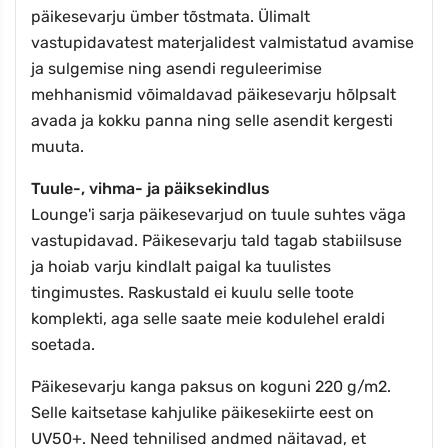
päikesevarju ümber tõstmata. Ülimalt
vastupidavatest materjalidest valmistatud avamise
ja sulgemise ning asendi reguleerimise
mehhanismid võimaldavad päikesevarju hõlpsalt
avada ja kokku panna ning selle asendit kergesti
muuta.
Tuule-, vihma- ja päiksekindlus
Lounge'i sarja päikesevarjud on tuule suhtes väga
vastupidavad. Päikesevarju tald tagab stabiilsuse
ja hoiab varju kindlalt paigal ka tuulistes
tingimustes. Raskustald ei kuulu selle toote
komplekti, aga selle saate meie kodulehel eraldi
soetada.
Päikesevarju kanga paksus on koguni 220 g/m2.
Selle kaitsetase kahjulike päikesekiirte eest on
UV50+. Need tehnilised andmed näitavad, et