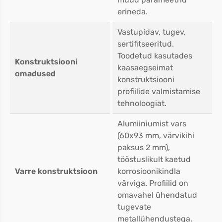
erineda.
Vastupidav, tugev,
sertifitseeritud.
Toodetud kasutades
Konstruktsiooni
kaasaegseimat
omadused
konstruktsiooni
profiilide valmistamise
tehnoloogiat.
Alumiiniumist vars
(60x93 mm, värvikihi
paksus 2 mm),
tööstuslikult kaetud
Varre konstruktsioon
korrosioonikindla
värviga. Profiilid on
omavahel ühendatud
tugevate
metallühendustega.