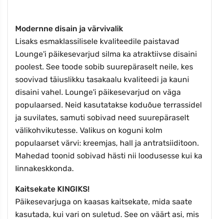
Modernne disain ja värvivalik
Lisaks esmaklassilisele kvaliteedile paistavad
Lounge'i päikesevarjud silma ka atraktiivse disaini
poolest. See toode sobib suurepäraselt neile, kes
soovivad täiuslikku tasakaalu kvaliteedi ja kauni
disaini vahel. Lounge'i päikesevarjud on väga
populaarsed. Neid kasutatakse koduõue terrassidel
ja suvilates, samuti sobivad need suurepäraselt
välikohvikutesse. Valikus on koguni kolm
populaarset värvi: kreemjas, hall ja antratsiiditoon.
Mahedad toonid sobivad hästi nii loodusesse kui ka
linnakeskkonda.
Kaitsekate KINGIKS!
Päikesevarjuga on kaasas kaitsekate, mida saate
kasutada, kui vari on suletud. See on väärt asi, mis