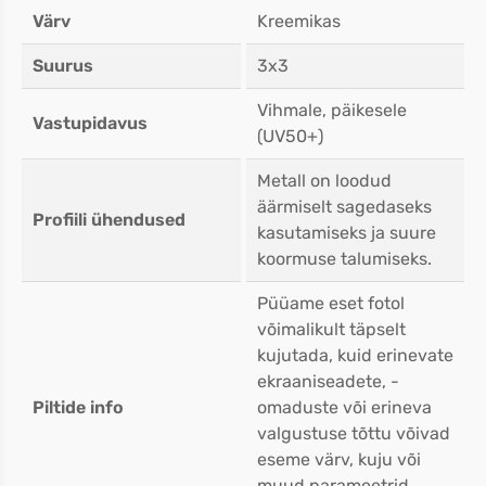
Värv
Kreemikas
Suurus
3x3
Vihmale, päikesele
Vastupidavus
(UV50+)
Metall on loodud
äärmiselt sagedaseks
Profiili ühendused
kasutamiseks ja suure
koormuse talumiseks.
Püüame eset fotol
võimalikult täpselt
kujutada, kuid erinevate
ekraaniseadete, -
Piltide info
omaduste või erineva
valgustuse tõttu võivad
eseme värv, kuju või
muud parameetrid