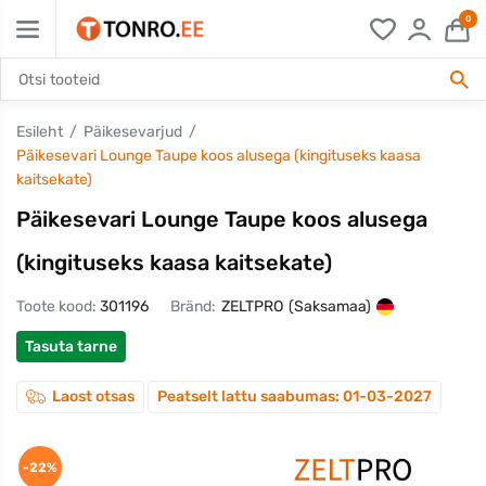
0
Esileht
Päikesevarjud
Päikesevari Lounge Taupe koos alusega (kingituseks kaasa
kaitsekate)
Päikesevari Lounge Taupe koos alusega
(kingituseks kaasa kaitsekate)
Toote kood:
301196
Bränd:
ZELTPRO
(Saksamaa)
Tasuta tarne
Laost otsas
Peatselt lattu saabumas: 01-03-2027
-22%