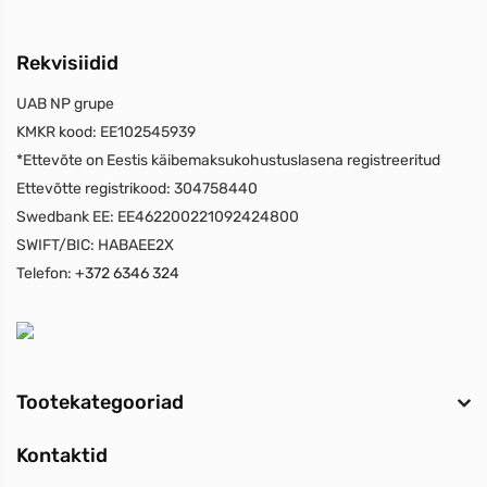
Rekvisiidid
UAB NP grupe
KMKR kood:
EE102545939
*Ettevõte on Eestis käibemaksukohustuslasena registreeritud
Ettevõtte registrikood:
304758440
Swedbank EE:
EE462200221092424800
SWIFT/BIC:
HABAEE2X
Telefon:
+372 6346 324
Tootekategooriad
Kontaktid