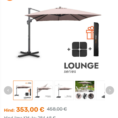
353,00 €
458,00 €
Hind:
Hind ilma KM-ta: 284,68 €