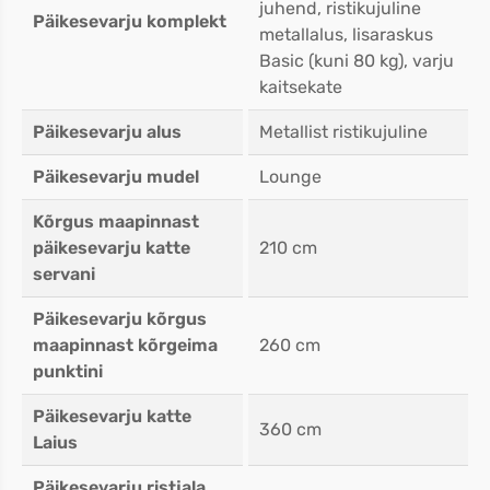
juhend, ristikujuline
Päikesevarju komplekt
metallalus, lisaraskus
Basic (kuni 80 kg), varju
kaitsekate
Päikesevarju alus
Metallist ristikujuline
Päikesevarju mudel
Lounge
Kõrgus maapinnast
päikesevarju katte
210 cm
servani
Päikesevarju kõrgus
maapinnast kõrgeima
260 cm
punktini
Päikesevarju katte
360 cm
Laius
Päikesevarju ristjala