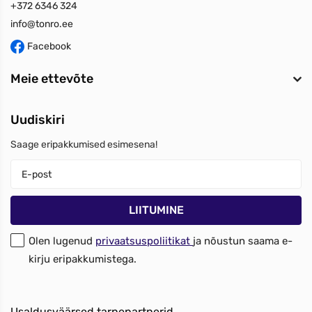
+372 6346 324
info@tonro.ee
Facebook
Meie ettevõte
Uudiskiri
Saage eripakkumised esimesena!
Olen lugenud
privaatsuspoliitikat
ja nõustun saama e-
kirju eripakkumistega.
Usaldusväärsed tarnepartnerid