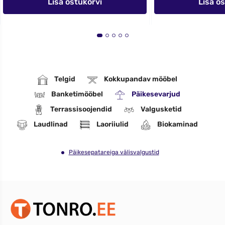
Lisa ostukorvi
Lisa o
Telgid
Kokkupandav mööbel
Banketimööbel
Päikesevarjud
Terrassisoojendid
Valgusketid
Laudlinad
Laoriiulid
Biokaminad
Päikesepatareiga välisvalgustid