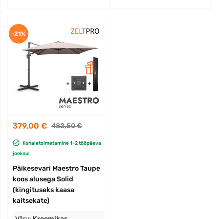
-21%
379,00 €
482,50 €
Kohaletoimetamine 1-2 tööpäeva
jooksul
Päikesevari Maestro Taupe
koos alusega Solid
(kingituseks kaasa
kaitsekate)
Värv:
Kreemikas