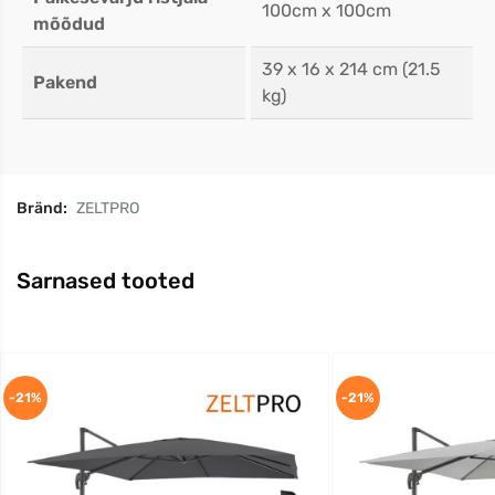
100cm x 100cm
mõõdud
39 x 16 x 214 cm (21.5
Pakend
kg)
Bränd:
ZELTPRO
Sarnased tooted
-21%
-21%