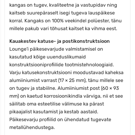
kangas on tugev, kvaliteetne ja vastupidav ning
kaitseb suurepäraselt isegi tugeva lauspäikese
korral. Kangaks on 100% veekindel polüester, tänu
millele pakub vari tõhusat kaitset ka vihma eest.
Kauakestev katuse- ja postikonstruktsioon
Lounge'i päikesevarjude valmistamisel on
kasutatud kõige uuenduslikumaid
konstruktsiooniprofiilide tootmistehnoloogiaid.
Varju katusekonstruktsiooni moodustavad kaheksa
alumiiniumist varrast (17 × 25 mm), tänu millele see
on tugev ja stabiilne. Alumiiniumist post (60 × 93
mm) on kaetud korrosioonikindla värviga, nii et see
säilitab oma esteetilise välimuse ka pärast
pikaajalist kasutamist ja kestab aastaid.
Päikesevarju profiilid on ühendatud tugevate
metallühendustega.