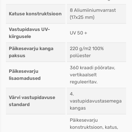
8 Aliumiiniumvarrast
Katuse konstruktsioon
(17x25 mm)
Vastupidavus UV-
UV 50 +
kiirgusele
Päikesevarju kanga
220 g/m2 100%
paksus
polüester
360 kraadi pööratav,
Päikesevarju
vertikaalselt
lisaomadused
reguleeritav.
4.
Värvi vastupidavuse
vastupidavustasemega
standard
kangas
Päikesevarju
konstruktsioon, katus,