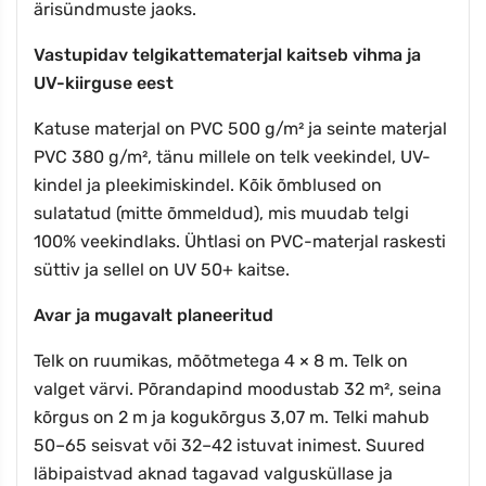
ärisündmuste jaoks.
Vastupidav telgikattematerjal kaitseb vihma ja
UV-kiirguse eest
Katuse materjal on PVC 500 g/m² ja seinte materjal
PVC 380 g/m², tänu millele on telk veekindel, UV-
kindel ja pleekimiskindel. Kõik õmblused on
sulatatud (mitte õmmeldud), mis muudab telgi
100% veekindlaks. Ühtlasi on PVC-materjal raskesti
süttiv ja sellel on UV 50+ kaitse.
Avar ja mugavalt planeeritud
Telk on ruumikas, mõõtmetega 4 × 8 m. Telk on
valget värvi. Põrandapind moodustab 32 m², seina
kõrgus on 2 m ja kogukõrgus 3,07 m. Telki mahub
50–65 seisvat või 32–42 istuvat inimest. Suured
läbipaistvad aknad tagavad valgusküllase ja