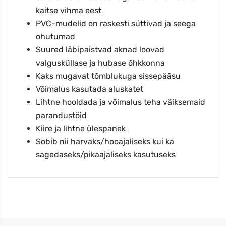
kaitse vihma eest
PVC-mudelid on raskesti süttivad ja seega
ohutumad
Suured läbipaistvad aknad loovad
valgusküllase ja hubase õhkkonna
Kaks mugavat tõmblukuga sissepääsu
Võimalus kasutada aluskatet
Lihtne hooldada ja võimalus teha väiksemaid
parandustöid
Kiire ja lihtne ülespanek
Sobib nii harvaks/hooajaliseks kui ka
sagedaseks/pikaajaliseks kasutuseks