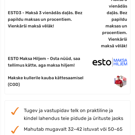
ESTO3 - Maksā 3 vienādās daļās. Bez
papildu maksas un procentiem.
Vienkārši maksā vēlāk!
ESTO Maksa Hiljem - Osta nüüd, saa
tellimus kätte, aga maksa hiljem!
Makske kullerile kauba kättesaamisel
(COD)
Tugev ja vastupidav telk on praktiline ja
kindel lahendus teie pidude ja ürituste jaoks
Mahutab mugavalt 32–42 istuvat või 50–65