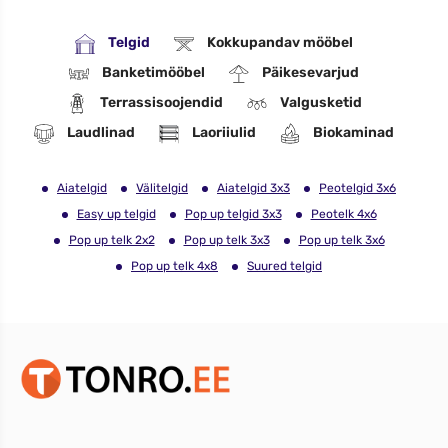
Telgid
Kokkupandav mööbel
Banketimööbel
Päikesevarjud
Terrassisoojendid
Valgusketid
Laudlinad
Laoriiulid
Biokaminad
Aiatelgid
Välitelgid
Aiatelgid 3x3
Peotelgid 3x6
Easy up telgid
Pop up telgid 3x3
Peotelk 4x6
Pop up telk 2x2
Pop up telk 3x3
Pop up telk 3x6
Pop up telk 4x8
Suured telgid