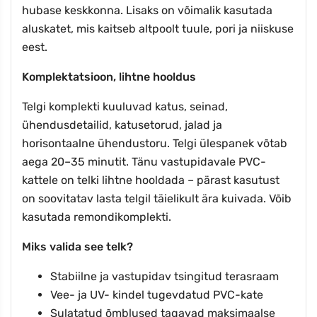
hubase keskkonna. Lisaks on võimalik kasutada
aluskatet, mis kaitseb altpoolt tuule, pori ja niiskuse
eest.
Komplektatsioon, lihtne hooldus
Telgi komplekti kuuluvad katus, seinad,
ühendusdetailid, katusetorud, jalad ja
horisontaalne ühendustoru. Telgi ülespanek võtab
aega 20–35 minutit. Tänu vastupidavale PVC-
kattele on telki lihtne hooldada – pärast kasutust
on soovitatav lasta telgil täielikult ära kuivada. Võib
kasutada remondikomplekti.
Miks valida see telk?
Stabiilne ja vastupidav tsingitud terasraam
Vee- ja UV- kindel tugevdatud PVC-kate
Sulatatud õmblused tagavad maksimaalse