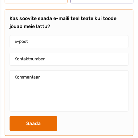
Kas soovite saada e-maili teel teate kui toode
jõuab meie lattu?
Saada