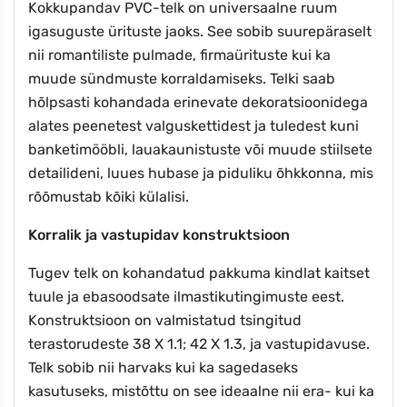
Kokkupandav PVC-telk on universaalne ruum
igasuguste ürituste jaoks. See sobib suurepäraselt
nii romantiliste pulmade, firmaürituste kui ka
muude sündmuste korraldamiseks. Telki saab
hõlpsasti kohandada erinevate dekoratsioonidega
alates peenetest valguskettidest ja tuledest kuni
banketimööbli, lauakaunistuste või muude stiilsete
detailideni, luues hubase ja piduliku õhkkonna, mis
rõõmustab kõiki külalisi.
Korralik ja vastupidav konstruktsioon
Tugev telk on kohandatud pakkuma kindlat kaitset
tuule ja ebasoodsate ilmastikutingimuste eest.
Konstruktsioon on valmistatud tsingitud
terastorudeste 38 X 1.1; 42 X 1.3, ja vastupidavuse.
Telk sobib nii harvaks kui ka sagedaseks
kasutuseks, mistõttu on see ideaalne nii era- kui ka