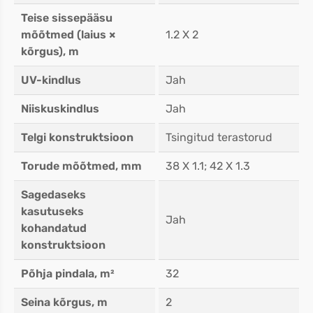
Teise sissepääsu
mõõtmed (laius ×
1.2 X 2
kõrgus), m
UV-kindlus
Jah
Niiskuskindlus
Jah
Telgi konstruktsioon
Tsingitud terastorud
Torude mõõtmed, mm
38 X 1.1; 42 X 1.3
Sagedaseks
kasutuseks
Jah
kohandatud
konstruktsioon
Põhja pindala, m²
32
Seina kõrgus, m
2