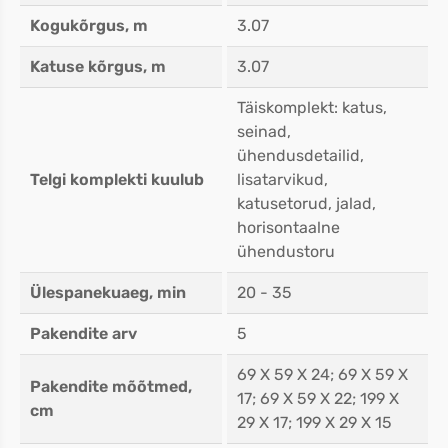
Kogukõrgus, m
3.07
Katuse kõrgus, m
3.07
Täiskomplekt: katus,
seinad,
ühendusdetailid,
Telgi komplekti kuulub
lisatarvikud,
katusetorud, jalad,
horisontaalne
ühendustoru
Ülespanekuaeg, min
20 - 35
Pakendite arv
5
69 X 59 X 24; 69 X 59 X
Pakendite mõõtmed,
17; 69 X 59 X 22; 199 X
cm
29 X 17; 199 X 29 X 15