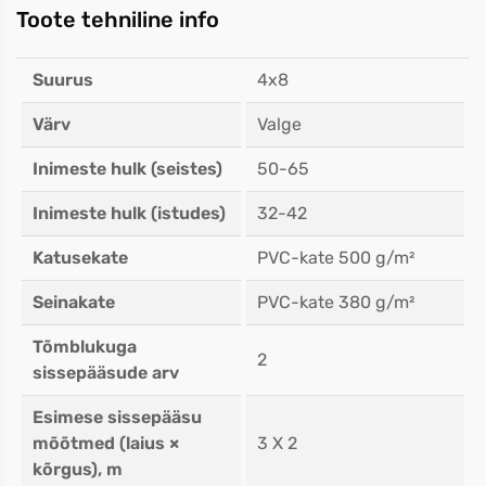
Toote tehniline info
Suurus
4x8
Värv
Valge
Inimeste hulk (seistes)
50-65
Inimeste hulk (istudes)
32-42
Katusekate
PVC-kate 500 g/m²
Seinakate
PVC-kate 380 g/m²
Tõmblukuga
2
sissepääsude arv
Esimese sissepääsu
mõõtmed (laius ×
3 X 2
kõrgus), m