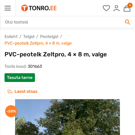
0
Esileht
Telgid
Peotelgid
PVC-peotelk Zeltpro, 4 × 8 m, valge
PVC-peotelk Zeltpro, 4 × 8 m, valge
Toote kood:
301663
Tasuta tarne
Laost otsas
-20%