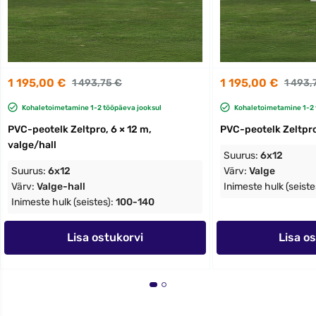
1 195,00 €
1 195,00 €
1 493,75 €
1 493,
Kohaletoimetamine 1-2 tööpäeva jooksul
Kohaletoimetamine 1-2 
PVC-peotelk Zeltpro, 6 × 12 m,
PVC-peotelk Zeltpro,
valge/hall
Suurus:
6x12
Suurus:
6x12
Värv:
Valge
Värv:
Valge-hall
Inimeste hulk (seiste
Inimeste hulk (seistes):
100-140
Lisa ostukorvi
Lisa o