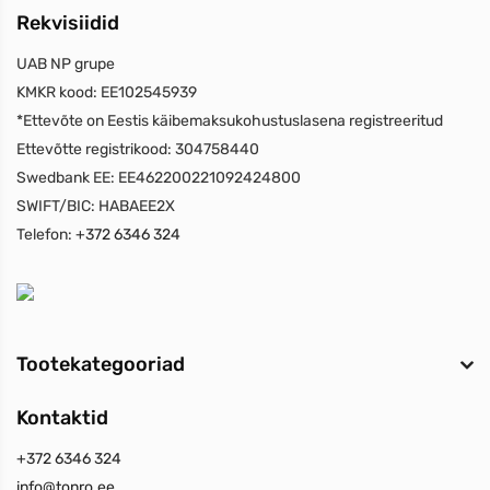
Rekvisiidid
UAB NP grupe
KMKR kood:
EE102545939
*Ettevõte on Eestis käibemaksukohustuslasena registreeritud
Ettevõtte registrikood:
304758440
Swedbank EE:
EE462200221092424800
SWIFT/BIC:
HABAEE2X
Telefon:
+372 6346 324
Tootekategooriad
Kontaktid
+372 6346 324
info@tonro.ee