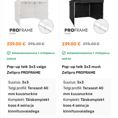
239,00 €
239,00 €
295,00 €
295,00 €
Kohaletoimetamine 1-2 tööpäeva
Kohaletoimetamine 1-2 tööpäeva
jooksul
jooksul
Pop-up telk 3x3 valge
Pop-up telk 3x3 must
Zeltpro PROFRAME
Zeltpro PROFRAME
Suurus:
3x3
Suurus:
3x3
Telgi profiil:
Terasest 40
Telgi profiil:
Terasest 40
mm kuusnurkne
mm kuusnurkne
Komplekt:
Täiskomplekt
Komplekt:
Täiskomplekt
koos 4 seina ja
koos 4 seina ja
kinnitusvaiadega
kinnitusvaiadega