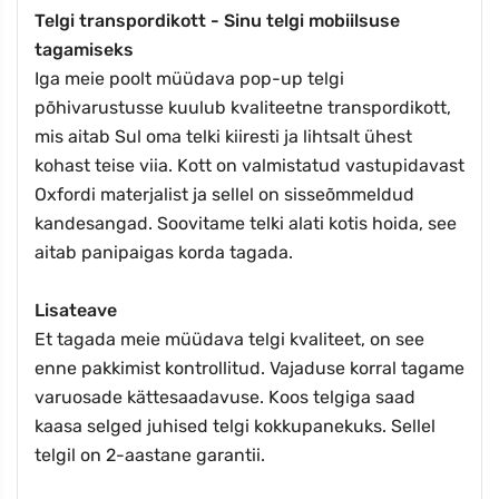
Telgi transpordikott - Sinu telgi mobiilsuse
tagamiseks
Iga meie poolt müüdava pop-up telgi
põhivarustusse kuulub kvaliteetne transpordikott,
mis aitab Sul oma telki kiiresti ja lihtsalt ühest
kohast teise viia. Kott on valmistatud vastupidavast
Oxfordi materjalist ja sellel on sisseõmmeldud
kandesangad. Soovitame telki alati kotis hoida, see
aitab panipaigas korda tagada.
Lisateave
Et tagada meie müüdava telgi kvaliteet, on see
enne pakkimist kontrollitud. Vajaduse korral tagame
varuosade kättesaadavuse. Koos telgiga saad
kaasa selged juhised telgi kokkupanekuks. Sellel
telgil on 2-aastane garantii.