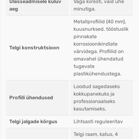
Ülesseadmisele kuluv
Väga kiiresti, vaid ühe
aeg
minutiga.
Metallprofiilid (40 mm),
kuusnurksed, tööstuslik
pinnakate
korrosioonikindlate
Telgi konstruktsioon
värvidega. Profiilid on
omavahel ühendatud
tugevate
plastikühendustega.
Loodud sagedaseks
kokkupanekuks ja
Profiili ühendused
professionaalseks
kasutamiseks.
Telgi jalgade kõrgus
Lihtsasti reguleeritav
Telgi raam, katus, 4