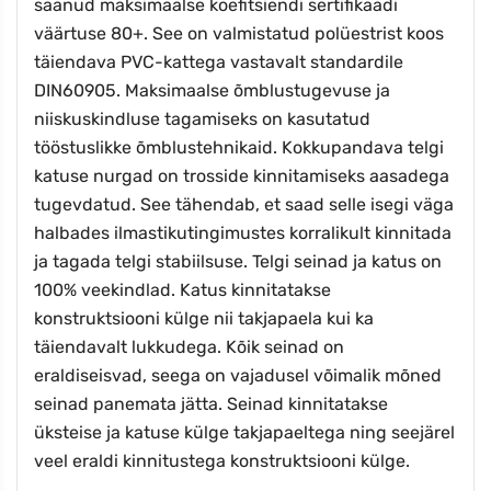
saanud maksimaalse koefitsiendi sertifikaadi
väärtuse 80+. See on valmistatud polüestrist koos
täiendava PVC-kattega vastavalt standardile
DIN60905. Maksimaalse õmblustugevuse ja
niiskuskindluse tagamiseks on kasutatud
tööstuslikke õmblustehnikaid. Kokkupandava telgi
katuse nurgad on trosside kinnitamiseks aasadega
tugevdatud. See tähendab, et saad selle isegi väga
halbades ilmastikutingimustes korralikult kinnitada
ja tagada telgi stabiilsuse. Telgi seinad ja katus on
100% veekindlad. Katus kinnitatakse
konstruktsiooni külge nii takjapaela kui ka
täiendavalt lukkudega. Kõik seinad on
eraldiseisvad, seega on vajadusel võimalik mõned
seinad panemata jätta. Seinad kinnitatakse
üksteise ja katuse külge takjapaeltega ning seejärel
veel eraldi kinnitustega konstruktsiooni külge.