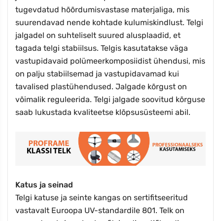
tugevdatud hõõrdumisvastase materjaliga, mis
suurendavad nende kohtade kulumiskindlust. Telgi
jalgadel on suhteliselt suured alusplaadid, et
tagada telgi stabiilsus. Telgis kasutatakse väga
vastupidavaid polümeerkomposiidist ühendusi, mis
on palju stabiilsemad ja vastupidavamad kui
tavalised plastühendused. Jalgade kõrgust on
võimalik reguleerida. Telgi jalgade soovitud kõrguse
saab lukustada kvaliteetse klõpsusüsteemi abil.
Katus ja seinad
Telgi katuse ja seinte kangas on sertifitseeritud
vastavalt Euroopa UV-standardile 801. Telk on