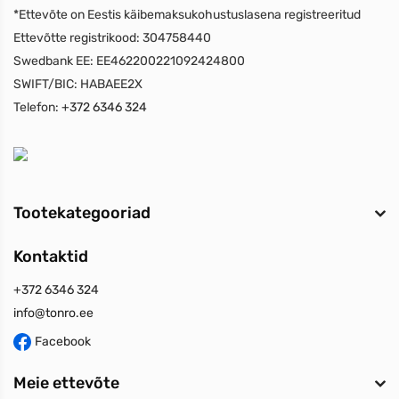
*Ettevõte on Eestis käibemaksukohustuslasena registreeritud
Ettevõtte registrikood:
304758440
Swedbank EE:
EE462200221092424800
SWIFT/BIC:
HABAEE2X
Telefon:
+372 6346 324
Tootekategooriad
Kontaktid
+372 6346 324
info@tonro.ee
Facebook
Meie ettevõte