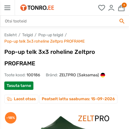
0
Esileht
Telgid
Pop-up telgid
Pop-up telk 3x3 roheline Zeltpro PROFRAME
Pop-up telk 3x3 roheline Zeltpro
PROFRAME
Toote kood:
100186
Bränd:
ZELTPRO
(Saksamaa)
Tasuta tarne
Laost otsas
Peatselt lattu saabumas: 15-09-2026
-18%