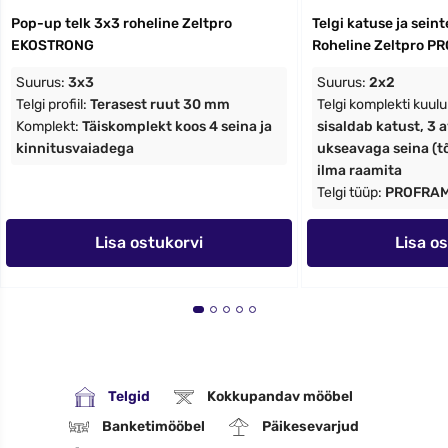
Pop-up telk 3x3 roheline Zeltpro
Telgi katuse ja sein
EKOSTRONG
Roheline Zeltpro 
Suurus:
3x3
Suurus:
2x2
Telgi profiil:
Terasest ruut 30 mm
Telgi komplekti kuul
Komplekt:
Täiskomplekt koos 4 seina ja
sisaldab katust, 3 a
kinnitusvaiadega
ukseavaga seina (t
ilma raamita
Telgi tüüp:
PROFRA
Lisa ostukorvi
Lisa o
Telgid
Kokkupandav mööbel
Banketimööbel
Päikesevarjud