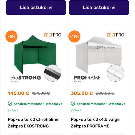
Lisa ostukorvi
Lisa ostukorvi
-5%
-19%
145,00 €
305,00 €
154,00 €
380,00 €
Kohaletoimetamine 1-2 tööpäeva
Kohaletoimetamine 1-2 tööpäeva
jooksul
jooksul
Pop-up telk 3x3 roheline
Pop-up telk 3x4,5 valge
Zeltpro EKOSTRONG
Zeltpro PROFRAME