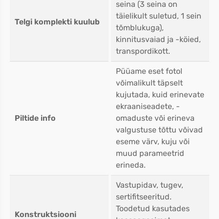
seina (3 seina on
täielikult suletud, 1 sein
Telgi komplekti kuulub
tõmblukuga),
kinnitusvaiad ja -köied,
transpordikott.
Püüame eset fotol
võimalikult täpselt
kujutada, kuid erinevate
ekraaniseadete, -
Piltide info
omaduste või erineva
valgustuse tõttu võivad
eseme värv, kuju või
muud parameetrid
erineda.
Vastupidav, tugev,
sertifitseeritud.
Toodetud kasutades
Konstruktsiooni