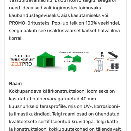
vastupidavamad kui EKOSTRONG telgid, seega on
need ideaalsed välitingimustes toimuvaks
kaubandustegevuseks, aias kasutamiseks või
PROMO-üritusteks. Pop-up telk on 100% veekindel,
seega pakub see usaldusväärset kaitset halva ilma
korral.
Raam
Kokkupandava käärkonstruktsiooni loomiseks on
kasutatud pulbervärviga kaetud 40 mm
kuusnurkseid terasprofiile, mis on UV-, korrosiooni-
ja ilmastikukindlad. Telgi raami osad on ühendatud
kvaliteetsete sertifitseeritud kruvidega. Telgi katte
ja konstruktsiooni kokkupuutekohad on täiendavalt