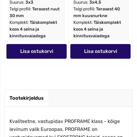
Suurus:
3x3
Suurus:
3x4,5
Telgi profiil:
Terasest ruut
Telgi profiil:
Terasest 40
30 mm
mm kuusnurkne
Komplekt:
Täiskomplekt
Komplekt:
Täiskomplekt
koos 4 seina ja
koos 4 seina ja
kinnitusvaiadega
kinnitusvaiadega
Lisa ostukorvi
Lisa ostukorvi
Tootekirjeldus
Kvaliteetne, vastupidav PROFRAME klass - kõige
levinum valik Euroopas. PROFRAME on