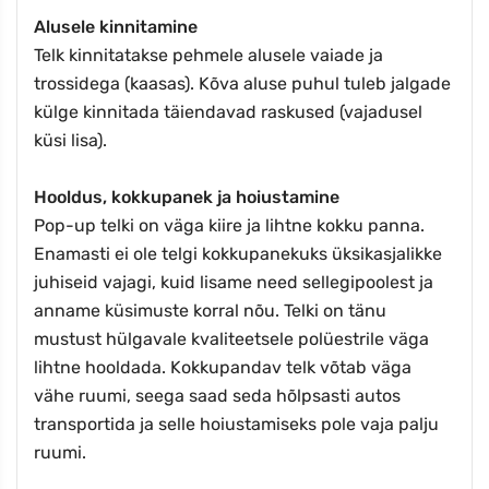
Alusele kinnitamine
Telk kinnitatakse pehmele alusele vaiade ja
trossidega (kaasas). Kõva aluse puhul tuleb jalgade
külge kinnitada täiendavad raskused (vajadusel
küsi lisa).
Hooldus, kokkupanek ja hoiustamine
Pop-up telki on väga kiire ja lihtne kokku panna.
Enamasti ei ole telgi kokkupanekuks üksikasjalikke
juhiseid vajagi, kuid lisame need sellegipoolest ja
anname küsimuste korral nõu. Telki on tänu
mustust hülgavale kvaliteetsele polüestrile väga
lihtne hooldada. Kokkupandav telk võtab väga
vähe ruumi, seega saad seda hõlpsasti autos
transportida ja selle hoiustamiseks pole vaja palju
ruumi.