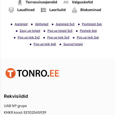
Terrassisoojendid
Valgusketid
Laudlinad
Laoriiulid
Biokaminad
Aiatelgid
Välitelgid
Aiatelgid 3x3
Peotelgid 3x6
Easy up telgid
Pop up telgid 3x3
Peotelk 4x6
Pop up telk 2x2
Pop up telk 3x3
Pop up telk 3x6
Pop up telk 4x8
Suured telgid
Rekvisiidid
UAB NP grupe
KMKR kood:
EE102545939