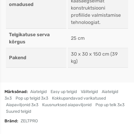
kaasaegseimat
omadused
konstruktsiooni
profiilide valmistamise
tehnoloogiat.
Telgikatuse serva
25 cm
kõrgus
30 x 30 x 150 cm (39
Pakend
kg)
Märksõnad:
Aiatelgid
Easy up telgid
Välitelgid
Aiatelgid
3x3
Pop up telgid 3x3
Kokkupandavad varikatused
Aiapaviljonid 3x3
Kuusnurksed aiapaviljonid
Pop up telk 3x3
Suured telgid
Bränd:
ZELTPRO