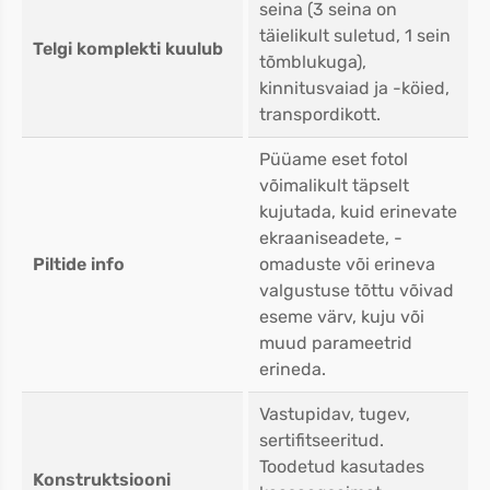
seina (3 seina on
täielikult suletud, 1 sein
Telgi komplekti kuulub
tõmblukuga),
kinnitusvaiad ja -köied,
transpordikott.
Püüame eset fotol
võimalikult täpselt
kujutada, kuid erinevate
ekraaniseadete, -
Piltide info
omaduste või erineva
valgustuse tõttu võivad
eseme värv, kuju või
muud parameetrid
erineda.
Vastupidav, tugev,
sertifitseeritud.
Toodetud kasutades
Konstruktsiooni