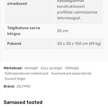
kaasaegseimat
omadused
konstruktsiooni
profiilide valmistamise
tehnoloogiat.
Telgikatuse serva
25 cm
kõrgus
Pakend
30 x 30 x 150 cm (49 kg)
Märksõnad:
Aiatelgid
Easy up telgid
Välitelgid
Kokkupandavad varikatused
Kuusnurksed aiapaviljonid
Suured telgid
Bränd:
ZELTPRO
Sarnased tooted