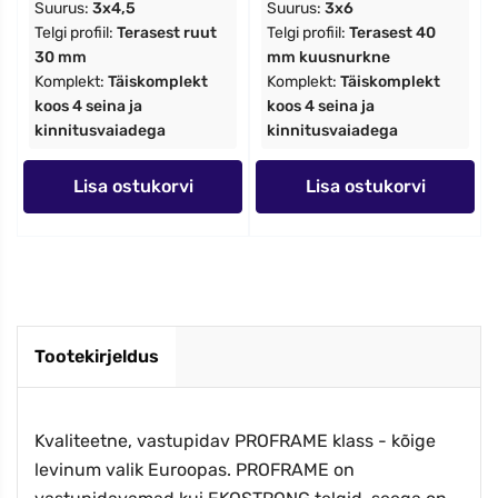
Suurus:
3x4,5
Suurus:
3x6
Telgi profiil:
Terasest ruut
Telgi profiil:
Terasest 40
30 mm
mm kuusnurkne
Komplekt:
Täiskomplekt
Komplekt:
Täiskomplekt
koos 4 seina ja
koos 4 seina ja
kinnitusvaiadega
kinnitusvaiadega
Lisa ostukorvi
Lisa ostukorvi
Tootekirjeldus
Kvaliteetne, vastupidav PROFRAME klass - kõige
levinum valik Euroopas. PROFRAME on