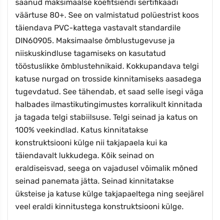
saanud maksimaalse koefitsiendi sertifikaadi
väärtuse 80+. See on valmistatud polüestrist koos
täiendava PVC-kattega vastavalt standardile
DIN60905. Maksimaalse õmblustugevuse ja
niiskuskindluse tagamiseks on kasutatud
tööstuslikke õmblustehnikaid. Kokkupandava telgi
katuse nurgad on trosside kinnitamiseks aasadega
tugevdatud. See tähendab, et saad selle isegi väga
halbades ilmastikutingimustes korralikult kinnitada
ja tagada telgi stabiilsuse. Telgi seinad ja katus on
100% veekindlad. Katus kinnitatakse
konstruktsiooni külge nii takjapaela kui ka
täiendavalt lukkudega. Kõik seinad on
eraldiseisvad, seega on vajadusel võimalik mõned
seinad panemata jätta. Seinad kinnitatakse
üksteise ja katuse külge takjapaeltega ning seejärel
veel eraldi kinnitustega konstruktsiooni külge.