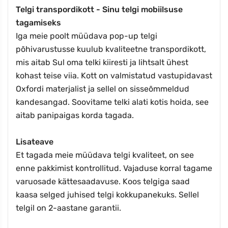
Telgi transpordikott - Sinu telgi mobiilsuse
tagamiseks
Iga meie poolt müüdava pop-up telgi
põhivarustusse kuulub kvaliteetne transpordikott,
mis aitab Sul oma telki kiiresti ja lihtsalt ühest
kohast teise viia. Kott on valmistatud vastupidavast
Oxfordi materjalist ja sellel on sisseõmmeldud
kandesangad. Soovitame telki alati kotis hoida, see
aitab panipaigas korda tagada.
Lisateave
Et tagada meie müüdava telgi kvaliteet, on see
enne pakkimist kontrollitud. Vajaduse korral tagame
varuosade kättesaadavuse. Koos telgiga saad
kaasa selged juhised telgi kokkupanekuks. Sellel
telgil on 2-aastane garantii.