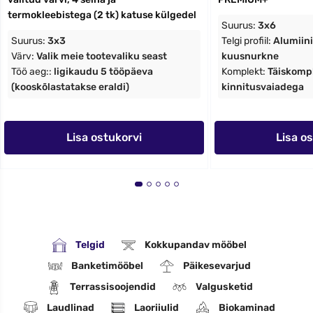
termokleebistega (2 tk) katuse külgedel
Suurus:
3x6
Suurus:
3x3
Telgi profiil:
Alumiin
Värv:
Valik meie tootevaliku seast
kuusnurkne
Töö aeg::
ligikaudu 5 tööpäeva
Komplekt:
Täiskompl
(kooskõlastatakse eraldi)
kinnitusvaiadega
Lisa ostukorvi
Lisa o
Telgid
Kokkupandav mööbel
Banketimööbel
Päikesevarjud
Terrassisoojendid
Valgusketid
Laudlinad
Laoriiulid
Biokaminad