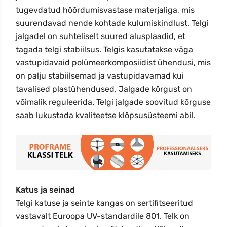
tugevdatud hõõrdumisvastase materjaliga, mis
suurendavad nende kohtade kulumiskindlust. Telgi
jalgadel on suhteliselt suured alusplaadid, et
tagada telgi stabiilsus. Telgis kasutatakse väga
vastupidavaid polümeerkomposiidist ühendusi, mis
on palju stabiilsemad ja vastupidavamad kui
tavalised plastühendused. Jalgade kõrgust on
võimalik reguleerida. Telgi jalgade soovitud kõrguse
saab lukustada kvaliteetse klõpsusüsteemi abil.
Katus ja seinad
Telgi katuse ja seinte kangas on sertifitseeritud
vastavalt Euroopa UV-standardile 801. Telk on