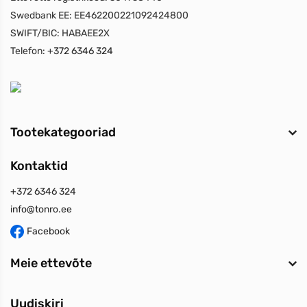
Swedbank EE:
EE462200221092424800
SWIFT/BIC:
HABAEE2X
Telefon:
+372 6346 324
Tootekategooriad
Kontaktid
+372 6346 324
info@tonro.ee
Facebook
Meie ettevõte
Uudiskiri