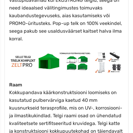
vastupidavamad kui EKOSTRONG telgid, seega on
need ideaalsed välitingimustes toimuvaks
kaubandustegevuseks, aias kasutamiseks või
PROMO-üritusteks. Pop-up telk on 100% veekindel,
seega pakub see usaldusväärset kaitset halva ilma
korral.
Raam
Kokkupandava käärkonstruktsiooni loomiseks on
kasutatud pulbervärviga kaetud 40 mm
kuusnurkseid terasprofiile, mis on UV-, korrosiooni-
ja ilmastikukindlad. Telgi raami osad on ühendatud
kvaliteetsete sertifitseeritud kruvidega. Telgi katte
ja konstruktsiooni kokkupuutekohad on täiendavalt