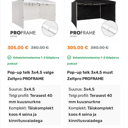
305,00 €
305,00 €
380,00 €
380,00 €
Kohaletoimetamine 1-2 tööpäeva
Kohaletoimetamine 1-2 tööpäeva
jooksul
jooksul
Pop-up telk 3x4,5 valge
Pop-up telk 3x4,5 must
Zeltpro PROFRAME
Zeltpro PROFRAME
Suurus:
3x4,5
Suurus:
3x4,5
Telgi profiil:
Terasest 40
Telgi profiil:
Terasest 40
mm kuusnurkne
mm kuusnurkne
Komplekt:
Täiskomplekt
Komplekt:
Täiskomplekt
koos 4 seina ja
koos 4 seina ja
kinnitusvaiadega
kinnitusvaiadega