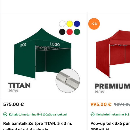
-9%
575,00 €
995,00 €
1 094,0
Kohaletoimetamine 5-6 tööpäeva jooksul
Kohaletoimetamine 1-2 
Reklaamtelk Zeltpro TITAN, 3 × 3 m,
Pop-up telk 3x6 pu
valitud värvi, 4 seina ja
PREMIUM+