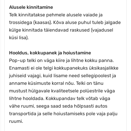
Alusele kinnitamine
Telk kinnitatakse pehmele alusele vaiade ja
trossidega (kaasas). Kõva aluse puhul tuleb jalgade
külge kinnitada täiendavad raskused (vajadusel
küsi lisa).
Hooldus, kokkupanek ja hoiustamine
Pop-up telki on väga kiire ja lihtne kokku panna.
Enamasti ei ole telgi kokkupanekuks üksikasjalikke
juhiseid vajagi, kuid lisame need sellegipoolest ja
anname küsimuste korral nõu. Telki on tänu
mustust hülgavale kvaliteetsele polüestrile väga
lihtne hooldada. Kokkupandav telk võtab väga
vähe ruumi, seega saad seda hõlpsasti autos
transportida ja selle hoiustamiseks pole vaja palju
ruumi.