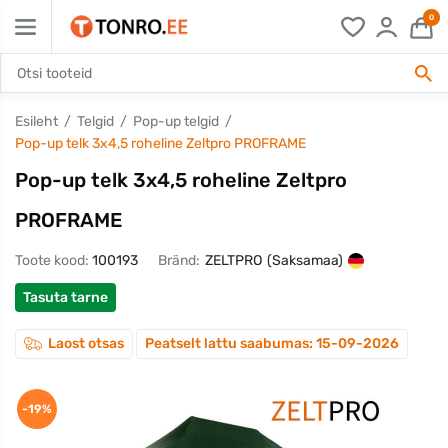
0
Esileht
Telgid
Pop-up telgid
Pop-up telk 3x4,5 roheline Zeltpro PROFRAME
Pop-up telk 3x4,5 roheline Zeltpro
PROFRAME
Toote kood:
100193
Bränd:
ZELTPRO
(Saksamaa)
Tasuta tarne
Laost otsas
Peatselt lattu saabumas: 15-09-2026
-19%