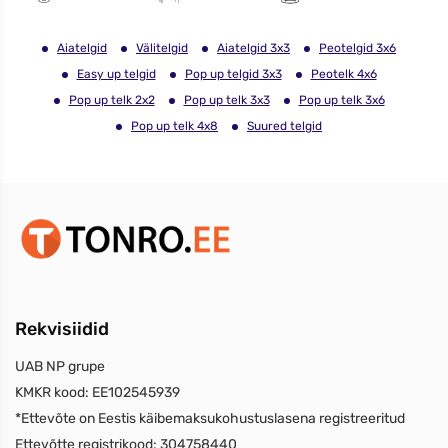
Aiatelgid
Välitelgid
Aiatelgid 3x3
Peotelgid 3x6
Easy up telgid
Pop up telgid 3x3
Peotelk 4x6
Pop up telk 2x2
Pop up telk 3x3
Pop up telk 3x6
Pop up telk 4x8
Suured telgid
Rekvisiidid
UAB NP grupe
KMKR kood:
EE102545939
*Ettevõte on Eestis käibemaksukohustuslasena registreeritud
Ettevõtte registrikood:
304758440