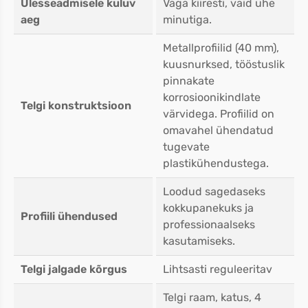
Ülesseadmisele kuluv
Väga kiiresti, vaid ühe
aeg
minutiga.
Metallprofiilid (40 mm),
kuusnurksed, tööstuslik
pinnakate
korrosioonikindlate
Telgi konstruktsioon
värvidega. Profiilid on
omavahel ühendatud
tugevate
plastikühendustega.
Loodud sagedaseks
kokkupanekuks ja
Profiili ühendused
professionaalseks
kasutamiseks.
Telgi jalgade kõrgus
Lihtsasti reguleeritav
Telgi raam, katus, 4