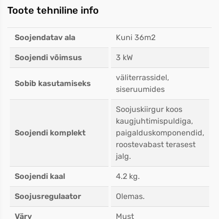
Toote tehniline info
Soojendatav ala
Kuni 36m2
Soojendi võimsus
3 kW
väliterrassidel,
Sobib kasutamiseks
siseruumides
Soojuskiirgur koos
kaugjuhtimispuldiga,
Soojendi komplekt
paigalduskomponendid,
roostevabast terasest
jalg.
Soojendi kaal
4.2 kg.
Soojusregulaator
Olemas.
Värv
Must