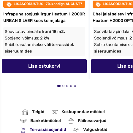
LISASOODUSTUS -7% koodiga AUGUST7
LISASOODUSTUS 
Infrapuna soojuskiirgur Heatum H2000R
Ühel jalal seisev in
URBAN SILVER koos kolmjalaga
Heatum H2000 OPT
Soovitatav pindala:
kuni 18 m2.
Soovitatav pindala:
Soojendi võimsus:
2 kW
Soojendi võimsus:
2
Sobib kasutamiseks:
väliterrassidel,
Sobib kasutamiseks
siseruumides
siseruumides
Lisa ostukorvi
Lisa o
Telgid
Kokkupandav mööbel
Banketimööbel
Päikesevarjud
Terrassisoojendid
Valgusketid