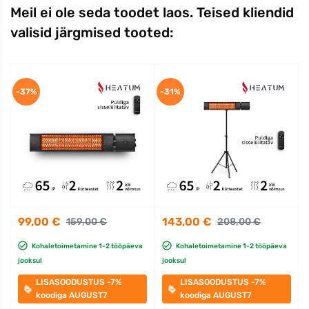
Meil ei ole seda toodet laos. Teised kliendid
valisid järgmised tooted:
-37%
-31%
99,00 €
143,00 €
159,00 €
208,00 €
Kohaletoimetamine 1-2 tööpäeva
Kohaletoimetamine 1-2 tööpäeva
jooksul
jooksul
LISASOODUSTUS -7%
LISASOODUSTUS -7%
koodiga AUGUST7
koodiga AUGUST7