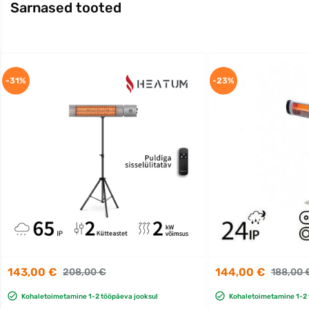
Sarnased tooted
-31%
-23%
143,00 €
144,00 €
208,00 €
188,00 
Kohaletoimetamine 1-2 tööpäeva jooksul
Kohaletoimetamine 1-2 