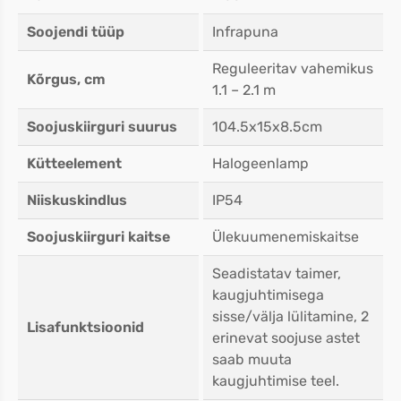
Soojendi tüüp
Infrapuna
Reguleeritav vahemikus
Kõrgus, cm
1.1 – 2.1 m
Soojuskiirguri suurus
104.5x15x8.5cm
Kütteelement
Halogeenlamp
Niiskuskindlus
IP54
Soojuskiirguri kaitse
Ülekuumenemiskaitse
Seadistatav taimer,
kaugjuhtimisega
sisse/välja lülitamine, 2
Lisafunktsioonid
erinevat soojuse astet
saab muuta
kaugjuhtimise teel.