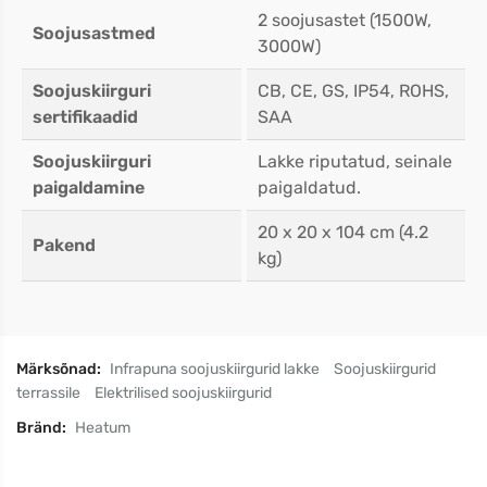
2 soojusastet (1500W,
Soojusastmed
3000W)
Soojuskiirguri
CB, CE, GS, IP54, ROHS,
sertifikaadid
SAA
Soojuskiirguri
Lakke riputatud, seinale
paigaldamine
paigaldatud.
20 x 20 x 104 cm (4.2
Pakend
kg)
Märksõnad:
Infrapuna soojuskiirgurid lakke
Soojuskiirgurid
terrassile
Elektrilised soojuskiirgurid
Bränd:
Heatum