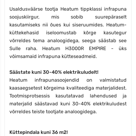
Usaldusväärse tootja Heatum tippklassi infrapuna
soojuskiirgur, mis sobib suurepäraselt
kasutamiseks nii õues kui siseruumides. Heatum-
küttekehasid iseloomustab kõrge kasutegur
võrreldes tema analoogidega, seega säästab see
Sulle raha. Heatum H3000R EMPIRE - üks
võimsamaid infrapuna kütteseadmeid.
Säästate kuni 30-40% elektrikuludelt!
Heatum infrapunasoojendid on valmistatud
kaasaegsetest kõrgeima kvaliteediga materjalidest.
Tootmisprotsessis kasutatavad lahendused ja
materjalid säästavad kuni 30-40% elektrikuludest
võrreldes teiste tootjate analoogidega.
Küttepindala kuni 36 m2!