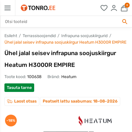
0
Esileht
Terrassisoojendid
Infrapuna soojuskiirgurid
Ühel jalal seisev infrapuna soojuskiirgur Heatum H3000R EMPIRE
Ühel jalal seisev infrapuna soojuskiirgur
Heatum H3000R EMPIRE
Toote kood:
100638
Bränd:
Heatum
Tasuta tarne
Laost otsas
Peatselt lattu saabumas: 18-08-2026
-18%