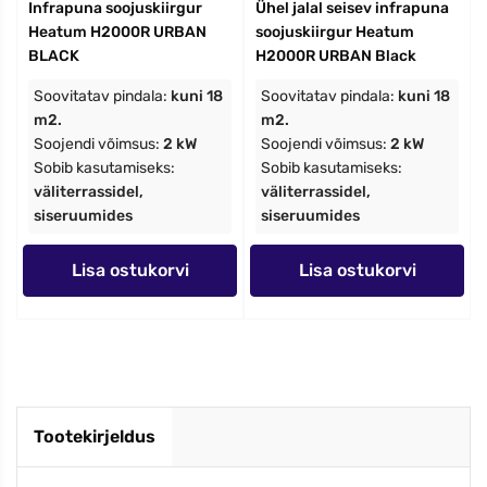
Infrapuna soojuskiirgur
Ühel jalal seisev infrapuna
Heatum H2000R URBAN
soojuskiirgur Heatum
BLACK
H2000R URBAN Black
Soovitatav pindala:
kuni 18
Soovitatav pindala:
kuni 18
m2.
m2.
Soojendi võimsus:
2 kW
Soojendi võimsus:
2 kW
Sobib kasutamiseks:
Sobib kasutamiseks:
väliterrassidel,
väliterrassidel,
siseruumides
siseruumides
Lisa ostukorvi
Lisa ostukorvi
Tootekirjeldus