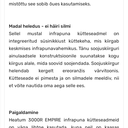
mistõttu see sobib õues kasutamiseks.
Madal heledus - ei häiri silmi
Sellel mustal infrapuna kütteseadmel on
integreeritud süsinikkiust küttekeha, mis kiirgab
keskmises infrapunavahemikus. Tänu soojuskiirguri
ainulaadsele konstruktsioonile suunatakse kogu
kiirgus alale, mida soovid soojendada. Soojuskiirgur
helendab kergelt ereoranžis värvitoonis.
Kütteseade ei pimesta ja on silmadele meeldiv, nii
et võite nautida oma aega selle ees.
Paigaldamine
Heatum 3000R EMPIRE infrapuna kütteseadmeid
on väga lihtne kasutada, kuna neil on kaasas