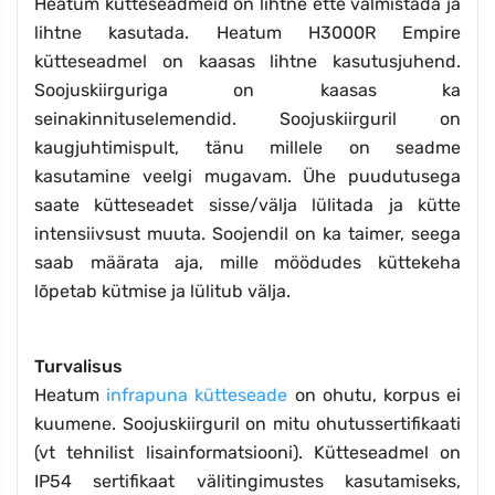
Heatum kütteseadmeid on lihtne ette valmistada ja
lihtne kasutada. Heatum H3000R Empire
kütteseadmel on kaasas lihtne kasutusjuhend.
Soojuskiirguriga on kaasas ka
seinakinnituselemendid. Soojuskiirguril on
kaugjuhtimispult, tänu millele on seadme
kasutamine veelgi mugavam. Ühe puudutusega
saate kütteseadet sisse/välja lülitada ja kütte
intensiivsust muuta. Soojendil on ka taimer, seega
saab määrata aja, mille möödudes küttekeha
lõpetab kütmise ja lülitub välja.
Turvalisus
Heatum
infrapuna kütteseade
on ohutu, korpus ei
kuumene.
Soojuskiirguril on mitu ohutussertifikaati
(vt tehnilist lisainformatsiooni). Kütteseadmel on
IP54 sertifikaat välitingimustes kasutamiseks,