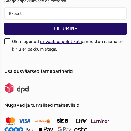
Saage eripakkumised esimesena!
Olen lugenud
privaatsuspoliitikat
ja nõustun saama e-
kirju eripakkumistega.
Usaldusväärsed tarnepartnerid
Mugavad ja turvalised makseviisid