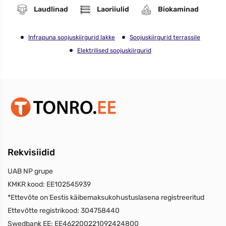
Laudlinad
Laoriiulid
Biokaminad
Infrapuna soojuskiirgurid lakke
Soojuskiirgurid terrassile
Elektrilised soojuskiirgurid
Rekvisiidid
UAB NP grupe
KMKR kood:
EE102545939
*Ettevõte on Eestis käibemaksukohustuslasena registreeritud
Ettevõtte registrikood:
304758440
Swedbank EE:
EE462200221092424800