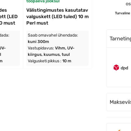
tööpäeva jooksul
ides
Välistingimustes kasutatav
Turvaline
ett (LED
valguskett (LED tuled) 10 m
ED must
Perl must
dada:
Saab omavahel ühendada:
Tarneti
kuni 300m
UV-
Vastupidavus:
Vihm, UV-
l
kiirgus, kuumus, tuul
 m
Valgusketi pikkus :
10 m
Maksevii