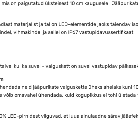
, mis on paigutatud üksteisest 10 cm kaugusele . Jääpurikat
dlast materjalist ja tal on LED-elementide jaoks täiendav iso
indel, vihmakindel ja sellel on IP67 vastupidavussertifikaat.
alvel kui ka suvel - valguskett on suvel vastupidav päikeseki
 m
 ühendada neid jääpurikate valguskette üheks ahelaks kuni 10
 võib omavahel ühendada, kuid kogupikkus ei tohi ületada 
 10% LED-pirnidest vilguvad, et luua ainulaadne särav jääefek