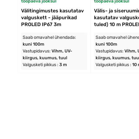
tööpäeva jooksul
tööpäeva jooksul
Välitingimustes kasutatav
Välis- ja siseruum
valguskett - jääpurikad
kasutatav valgusk
PROLED IP67 3m
tuled) 10 m PROL
Saab omavahel ühendada:
Saab omavahel ühen
kuni 100m
kuni 100m
Vastupidavus:
Vihm, UV-
Vastupidavus:
Vihm, 
kiirgus, kuumus, tuul
kiirgus, kuumus, tuu
Valgusketi pikkus :
3 m
Valgusketi pikkus :
10