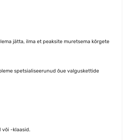
lema jätta, ilma et peaksite muretsema kõrgete
 oleme spetsialiseerunud õue valguskettide
või -klaasid.