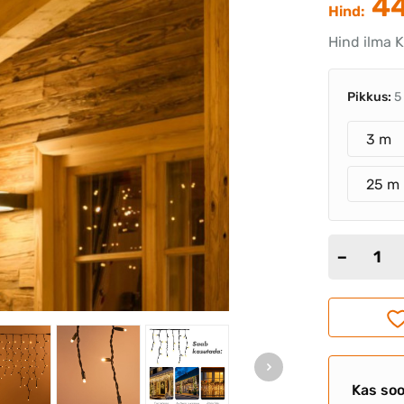
44
Hind:
Hind ilma 
Pikkus:
5
3 m
25 m
Kas soo