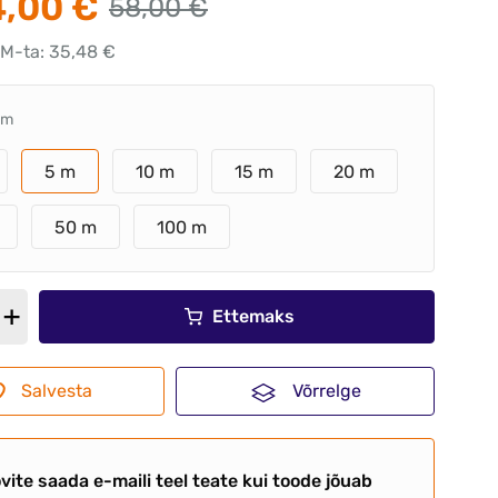
,00 €
58,00 €
KM-ta: 35,48 €
 m
5 m
10 m
15 m
20 m
50 m
100 m
Ettemaks
Salvesta
Võrrelge
vite saada e-maili teel teate kui toode jõuab