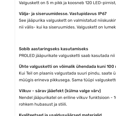
Valguskett on 5 m pikk ja koosneb 120 LED-pirnist
Välja- ja siseruumidesse. Vastupidavus IP67
See jääpurika valguskett on valmistatud niiskuskin
nii välis- kui ka siseruumides. Valguskett on lumek
Sobib aastaringseks kasutamiseks
PROLED jääpurikate valgusketti saab kasutada nii t
Ühte valgusketti on võimalik ühendada kuni 100
Kui Teil on plaanis valgustada suuri pindu, saate
müügis erineva pikkusega. Sama tüüpi valguskette
Vilkuv - särav jääefekt
(
külma valge värv)
Nendel jääpurikatel on eriline vilkuv funktsioon -
rohkem hubasust ja stiili.
Kvaliteetsed ja usaldusväärsed materjalid