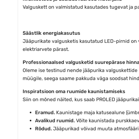
Valguskett on valmistatud kasutades tugevat ja pak
Säästlik energiakasutus
Jääpurikate valgusketis kasutatud LED-pirnid on 
elektriarvete pärast.
Professionaalsed valgusketid suurepärase hinn
Oleme ise testinud nende jääpurika valguskettide 
müügile, seega saame pakkuda väga soodsat hinda
Inspiratsioon oma ruumide kaunistamiseks
Siin on mõned näited, kus saab PROLED jääpurikai
Eramud.
Kaunistage maja katusealune (ümbr
Avalikud ruumid.
Võite kaunistada purskkaevus
Rõdud.
Jääpurikad võivad muuta atmosfääri 