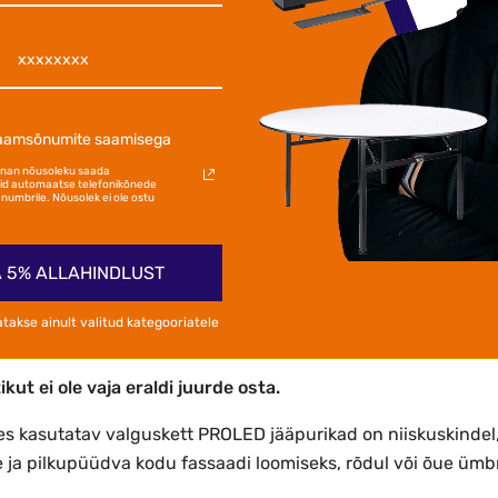
aga. Meil on 1 aastaga lakanud täis
l töötamast 1 LED-pirn. Soovitan!
laamsõnumite saamisega
annan nõusoleku saada
d automaatse telefonikõnede
numbrile. Nõusolek ei ole ostu
 5% ALLAHINDLUST
atakse ainult valitud kategooriatele
ut ei ole vaja eraldi juurde osta.
s kasutatav valguskett PROLED jääpurikad on niiskuskindel, 
 ja pilkupüüdva kodu fassaadi loomiseks, rõdul või õue ümbr