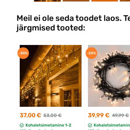
Meil ei ole seda toodet laos. T
järgmised tooted:
-30%
-20%
37,00 €
39,99 €
53,00 €
49,99 €
Kohaletoimetamine 1-2
Kohaletoimetamin