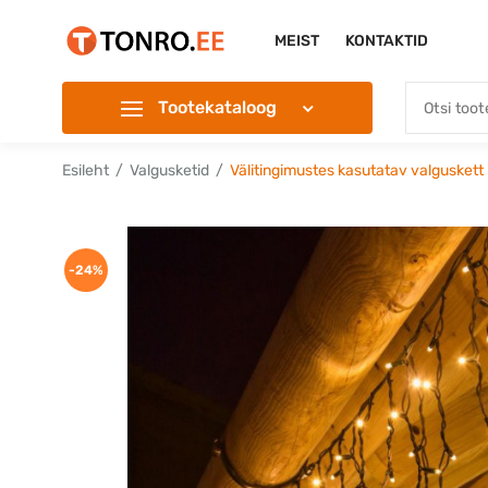
MEIST
KONTAKTID
Tootekataloog
Esileht
Valgusketid
Välitingimustes kasutatav valgusket
-24%