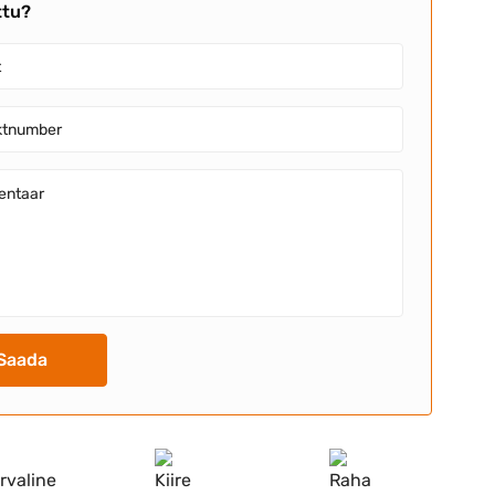
ttu?
Saada