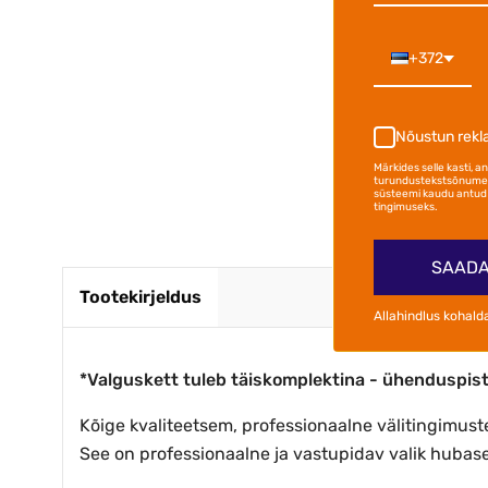
hea hinn
Marius S.
võimsuse
+372
Nõustun rek
Märkides selle kasti, 
turundustekstsõnumei
süsteemi kaudu antud 
tingimuseks.
SAADA
Tootekirjeldus
Allahindlus kohald
*Valguskett tuleb täiskomplektina - ühenduspistik
Kõige kvaliteetsem, professionaalne välitingimuste
See on professionaalne ja vastupidav valik hubase