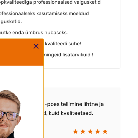
ppkvaliteediga professionaalsed valgusketid
ofessionaalseks kasutamiseks mõeldud
lgusketid.
utke enda ümbrus hubaseks.
urepärane hinna ja kvaliteedi suhe!
iskomplekt. Ei vaja mingeid lisatarvikuid !
ntide arvustused
sin lambiketi õue. E-poes tellimine lihtne ja
Vä
, tooted soodsad, kuid kvaliteetsed.
.K
 väga kiire.
Kr