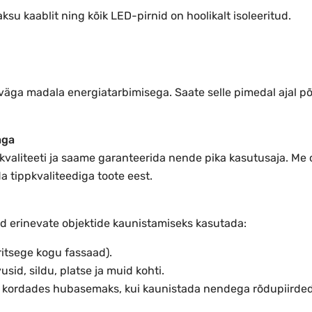
su kaablit ning kõik LED-pirnid on hoolikalt isoleeritud.
väga madala energiatarbimisega. Saate selle pimedal ajal põ
aga
kvaliteeti ja saame garanteerida nende pika kasutusaja. Me
 tippkvaliteediga toote eest.
d erinevate objektide kaunistamiseks kasutada:
itsege kogu fassaad).
id, sildu, platse ja muid kohti.
kordades hubasemaks, kui kaunistada nendega rõdupiirded 