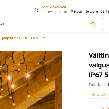
+372 6346 324
Mustamäe tee 16, 10617 Ta
E - R 09:00 - 18:00
t - jääpurikad PROLED IP67 5m
Väliti
valgu
IP67 
Toote kood:
Laost o