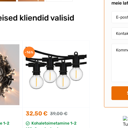
meie la
eised kliendid valisid
-16%
32,50 €
39,00 €
e 1-2
Kohaletoimetamine 1-2