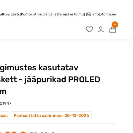
info@tonro.ee
llinn, Eesti (Kontorist kauba väljastamist ei toimu)
0
ngimustes kasutatav
skett - jääpurikad PROLED
5m
101947
tsas
Peatselt lattu saabumas: 05-10-2026