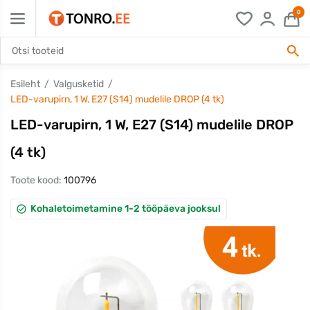
0
Esileht
Valgusketid
LED-varupirn, 1 W, E27 (S14) mudelile DROP (4 tk)
LED-varupirn, 1 W, E27 (S14) mudelile DROP
(4 tk)
Toote kood:
100796
Kohaletoimetamine 1-2 tööpäeva jooksul