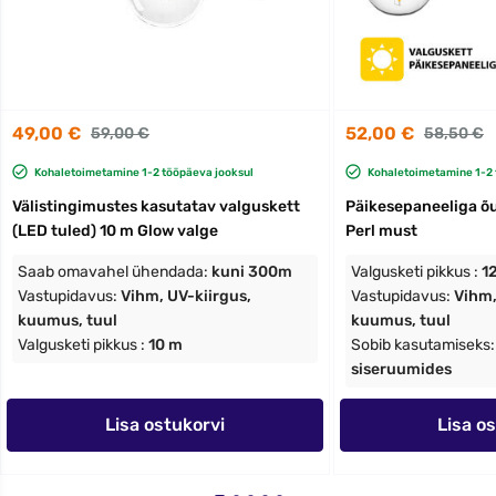
49,00 €
52,00 €
59,00 €
58,50 €
Kohaletoimetamine 1-2 tööpäeva jooksul
Kohaletoimetamine 1-2 
Välistingimustes kasutatav valguskett
Päikesepaneeliga õu
(LED tuled) 10 m Glow valge
Perl must
Saab omavahel ühendada:
kuni 300m
Valgusketi pikkus :
1
Vastupidavus:
Vihm, UV-kiirgus,
Vastupidavus:
Vihm,
kuumus, tuul
kuumus, tuul
Valgusketi pikkus :
10 m
Sobib kasutamiseks
siseruumides
Lisa ostukorvi
Lisa o