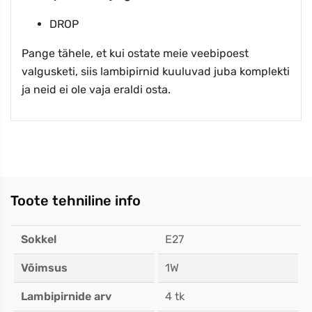
DROP
Pange tähele, et kui ostate meie veebipoest
valgusketi, siis lambipirnid kuuluvad juba komplekti
ja neid ei ole vaja eraldi osta.
Toote tehniline info
Sokkel
E27
Võimsus
1W
Lambipirnide arv
4 tk