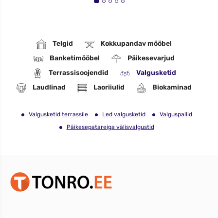
Telgid
Kokkupandav mööbel
Banketimööbel
Päikesevarjud
Terrassisoojendid
Valgusketid
Laudlinad
Laoriiulid
Biokaminad
Valgusketid terrassile
Led valgusketid
Valguspallid
Päikesepatareiga välisvalgustid