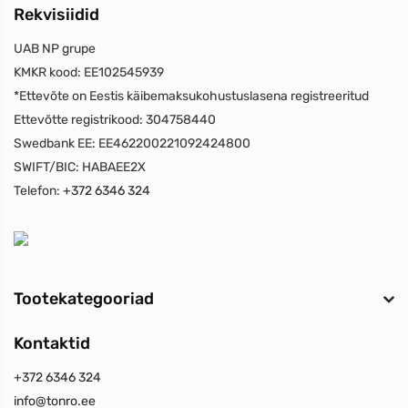
Rekvisiidid
UAB NP grupe
KMKR kood:
EE102545939
*Ettevõte on Eestis käibemaksukohustuslasena registreeritud
Ettevõtte registrikood:
304758440
Swedbank EE:
EE462200221092424800
SWIFT/BIC:
HABAEE2X
Telefon:
+372 6346 324
Tootekategooriad
Kontaktid
+372 6346 324
info@tonro.ee