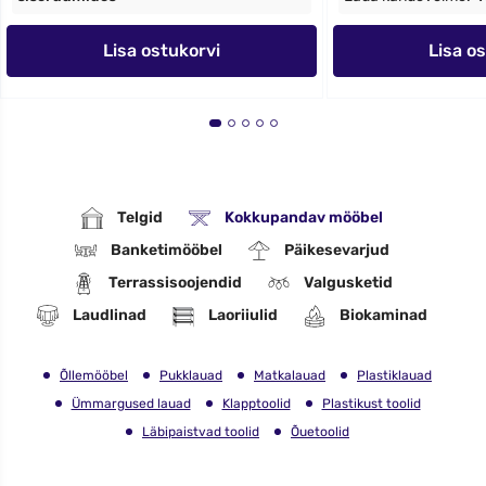
Lisa ostukorvi
Lisa o
Telgid
Kokkupandav mööbel
Banketimööbel
Päikesevarjud
Terrassisoojendid
Valgusketid
Laudlinad
Laoriiulid
Biokaminad
Õllemööbel
Pukklauad
Matkalauad
Plastiklauad
Ümmargused lauad
Klapptoolid
Plastikust toolid
Läbipaistvad toolid
Õuetoolid