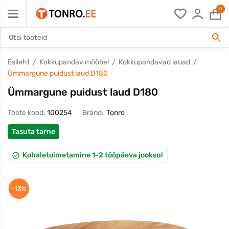
0
Esileht
Kokkupandav mööbel
Kokkupandavad lauad
Ümmargune puidust laud D180
Ümmargune puidust laud D180
Toote kood:
100254
Bränd:
Tonro
Tasuta tarne
Kohaletoimetamine 1-2 tööpäeva jooksul
-13%