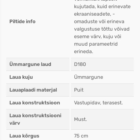
kujutada, kuid erinevate
ekraaniseadete, -
Piltide info
omaduste või erineva
valgustuse tõttu võivad
eseme värv, kuju või
muud parameetrid
erineda.
Ümmargune laud
D180
Laua kuju
Ümmargune
Lauaplaadi materjal
Puit
Laua konstruktsioon
Vastupidav, terasest.
Laua konstruktsiooni
Must.
värv
Laua kõrgus
75 cm