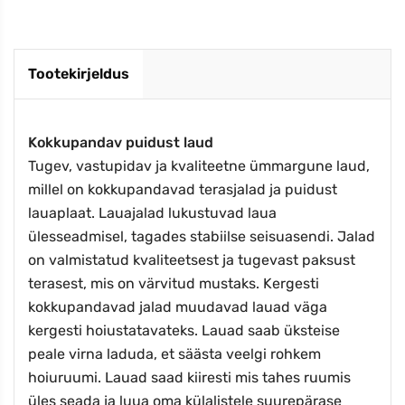
Tootekirjeldus
Kokkupandav puidust laud
Tugev, vastupidav ja kvaliteetne ümmargune laud,
millel on kokkupandavad terasjalad ja puidust
lauaplaat. Lauajalad lukustuvad laua
ülesseadmisel, tagades stabiilse seisuasendi. Jalad
on valmistatud kvaliteetsest ja tugevast paksust
terasest, mis on värvitud mustaks. Kergesti
kokkupandavad jalad muudavad lauad väga
kergesti hoiustatavateks. Lauad saab üksteise
peale virna laduda, et säästa veelgi rohkem
hoiuruumi. Lauad saad kiiresti mis tahes ruumis
üles seada ja luua oma külalistele suurepärase