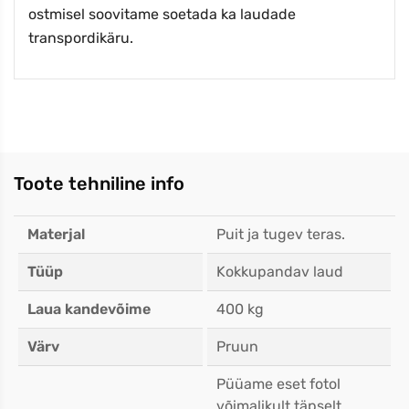
ostmisel soovitame soetada ka laudade
transpordikäru.
Toote tehniline info
Materjal
Puit ja tugev teras.
Tüüp
Kokkupandav laud
Laua kandevõime
400 kg
Värv
Pruun
Püüame eset fotol
võimalikult täpselt