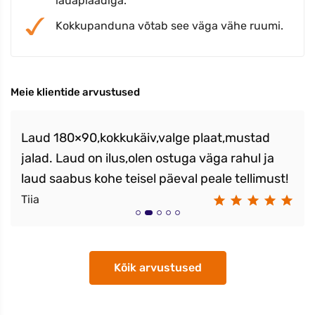
lauaplaadiga.
Kokkupanduna võtab see väga vähe ruumi.
Meie klientide arvustused
Laud 180×90,kokkukäiv,valge plaat,mustad
jalad. Laud on ilus,olen ostuga väga rahul ja
laud saabus kohe teisel päeval peale tellimust!
Tiia
Kõik arvustused