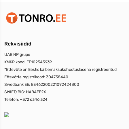
Rekvisiidid
UAB NP grupe
KMKR kood:
EE102545939
*Ettevõte on Eestis käibemaksukohustuslasena registreeritud
Ettevõtte registrikood:
304758440
Swedbank EE:
EE462200221092424800
SWIFT/BIC:
HABAEE2X
Telefon:
+372 6346 324