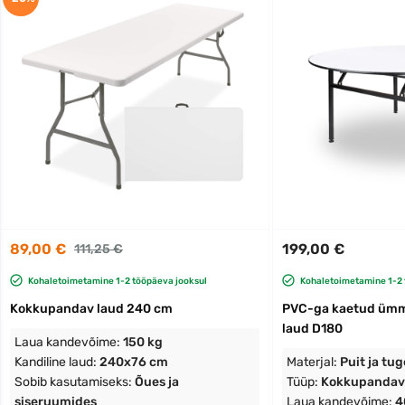
89,00 €
199,00 €
111,25 €
Kohaletoimetamine 1-2 tööpäeva jooksul
Kohaletoimetamine 1-2 
Kokkupandav laud 240 cm
PVC-ga kaetud ümm
laud D180
Laua kandevõime:
150 kg
Kandiline laud:
240x76 cm
Materjal:
Puit ja tug
Sobib kasutamiseks:
Õues ja
Tüüp:
Kokkupandav
siseruumides
Laua kandevõime:
4