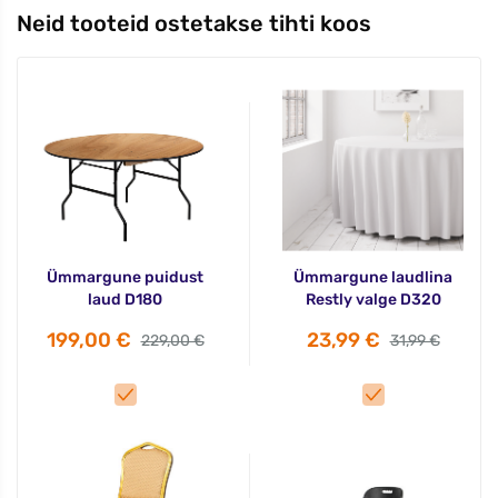
Neid tooteid ostetakse tihti koos
Ümmargune puidust
Ümmargune laudlina
laud D180
Restly valge D320
199,00 €
23,99 €
229,00 €
31,99 €