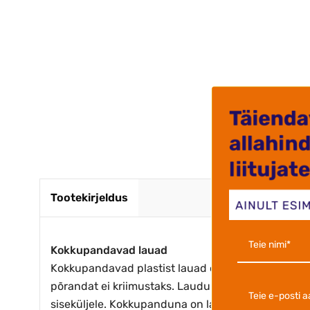
Kaup kiir
marve j.
Tootekirjeldus
Kokkupandavad lauad
Kokkupandavad plastist lauad on väga populaarsed
põrandat ei kriimustaks. Laudu on väga lihtne ühe
siseküljele. Kokkupanduna on lauda väga mugav li