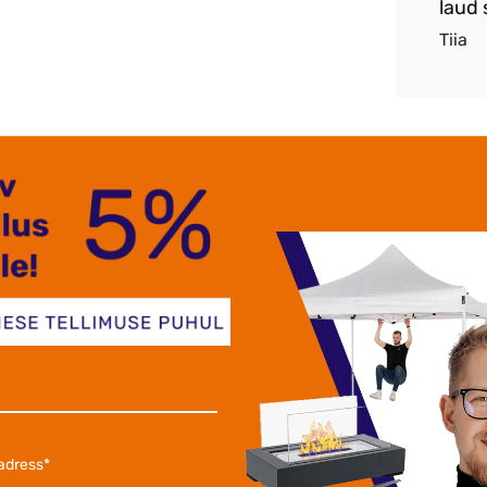
elt käes.
laud 
Tiia
 oma väikese kaalu ja äärmise kompaktsuse tõttu. Laua jalg
st kohast teise transportida ja need ei nõua palju hoiuruum
htsalt käes kanda. Neil põhjustel on see kokkupandav laud 