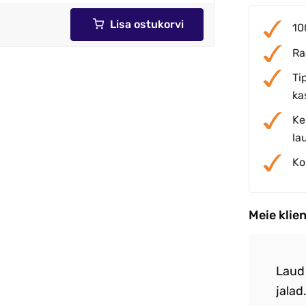
Lisa ostukorvi
10
Ra
Ti
ka
Ke
la
Ko
Meie klie
e laua ja toolid. Toekas ja tugev
Laud
 sai kokku. E pood tegutseb kiiresti .
jalad