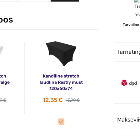
koos
Turvaline
Tarneti
tch
Kandiline stretch
valge
laudlina Restly must
120x60x74
12,35 €
99 €
13,99 €
Maksevii