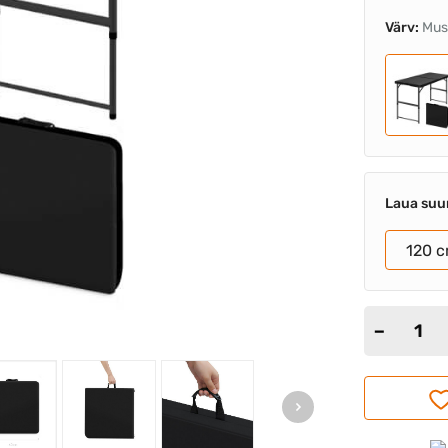
Värv:
Mus
Laua suu
120 