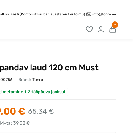
info@tonro.ee
llinn, Eesti (Kontorist kauba väljastamist ei toimu)
0
pandav laud 120 cm Must
200756
Bränd:
Tonro
oimetamine 1-2 tööpäeva jooksul
,00 €
65,34 €
KM-ta: 39,52 €