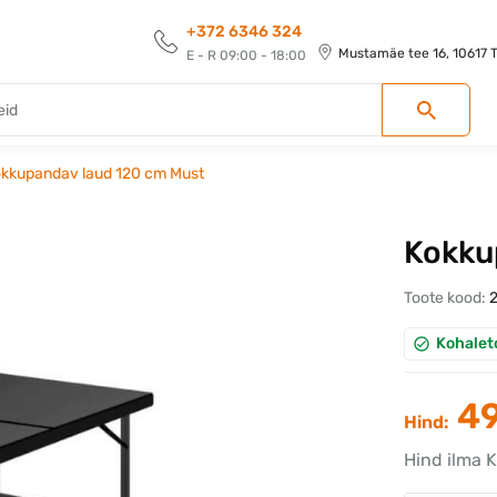
+372 6346 324
Mustamäe tee 16, 10617 Ta
E - R 09:00 - 18:00
kkupandav laud 120 cm Must
Kokku
Toote kood:
Kohalet
49
Hind:
Hind ilma 