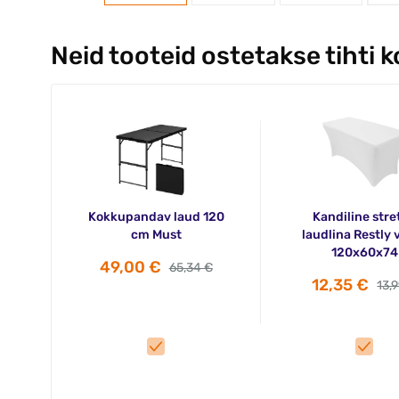
Neid tooteid ostetakse tihti 
Kokkupandav laud 120
Kandiline stre
cm Must
laudlina Restly 
120x60x74
49,00 €
65,34 €
12,35 €
13,