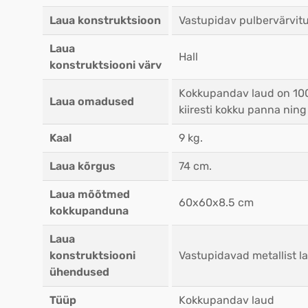
Laua konstruktsioon
Vastupidav pulbervärvitud
Laua
Hall
konstruktsiooni värv
Kokkupandav laud on 100%
Laua omadused
kiiresti kokku panna nin
Kaal
9 kg.
Laua kõrgus
74 cm.
Laua mõõtmed
60x60x8.5 cm
kokkupanduna
Laua
konstruktsiooni
Vastupidavad metallist la
ühendused
Tüüp
Kokkupandav laud