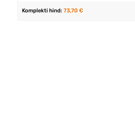
Komplekti hind:
73,70 €
Aitäh. Ostsim
komplekt