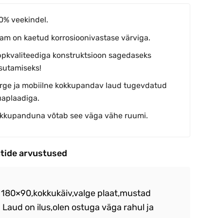
0% veekindel.
am on kaetud korrosioonivastase värviga.
ppkvaliteediga konstruktsioon sagedaseks
sutamiseks!
rge ja mobiilne kokkupandav laud tugevdatud
uaplaadiga.
kkupanduna võtab see väga vähe ruumi.
ntide arvustused
 180×90,kokkukäiv,valge plaat,mustad
Vä
. Laud on ilus,olen ostuga väga rahul ja
.K