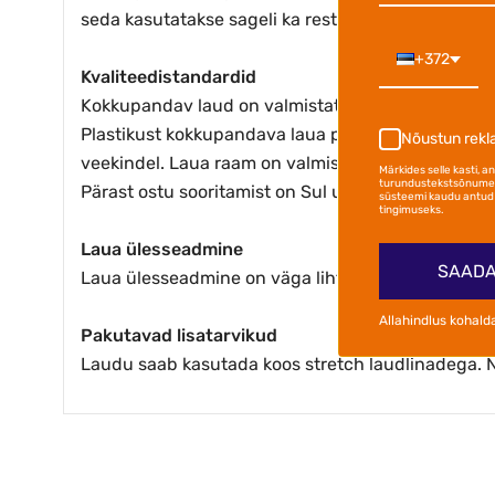
seda kasutatakse sageli ka restoranides, konverentsi
+372
Kvaliteedistandardid
Kokkupandav laud on valmistatud sertifitseeritud 
Plastikust kokkupandava laua plaat on valmistatud
Nõustun rek
veekindel. Laua raam on valmistatud pulbervärvitu
Märkides selle kasti, 
turundustekstsõnumei
Pärast ostu sooritamist on Sul usaldusväärne, tu
süsteemi kaudu antud 
tingimuseks.
Laua ülesseadmine
SAADA
Laua ülesseadmine on väga lihtne ja võtab vaid mõ
Allahindlus kohald
Pakutavad lisatarvikud
Laudu saab kasutada koos stretch laudlinadega. 