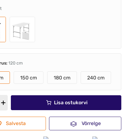
t
rus:
120 cm
cm
150 cm
180 cm
240 cm
Lisa ostukorvi
Salvesta
Võrrelge