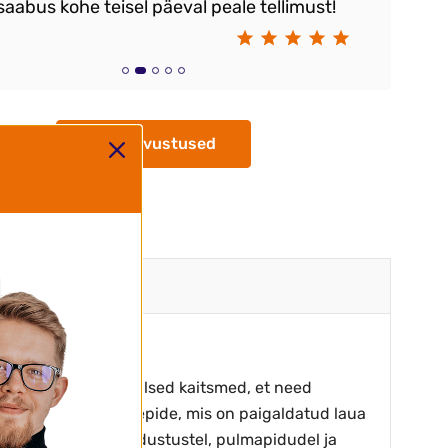
saabus kohe teisel päeval peale tellimust!
Kr
Kõik arvustused
ade all on spetsiaalsed kaitsmed, et need
i. Laual on kandekäepide, mis on paigaldatud laua
väga populaarne pidustustel, pulmapidudel ja