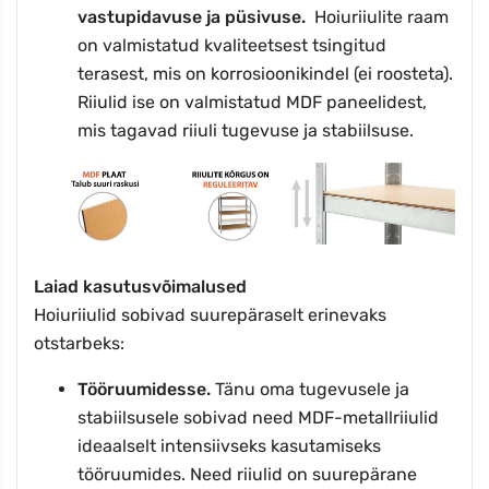
vastupidavuse ja püsivuse.
Hoiuriiulite raam
on valmistatud kvaliteetsest tsingitud
terasest, mis on korrosioonikindel (ei roosteta).
Riiulid ise on valmistatud MDF paneelidest,
mis tagavad riiuli tugevuse ja stabiilsuse.
Laiad kasutusvõimalused
Hoiuriiulid sobivad suurepäraselt erinevaks
otstarbeks:
Tööruumidesse.
Tänu oma tugevusele ja
stabiilsusele sobivad need MDF-metallriiulid
ideaalselt intensiivseks kasutamiseks
tööruumides. Need riiulid on suurepärane