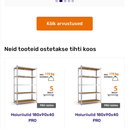
Kõik arvustused
Neid tooteid ostetakse tihti koos
Hoiuriiulid 180x90x40
Hoiuriiulid 180x90x40
PRO
PRO