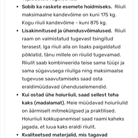
Sobib ka raskete esemete hoidmiseks.
Riiuli
maksimaalne kandevõime on kuni
175 kg.
Kogu riiuli kandevõime - kuni
875
kg.
Lisakinnitused ja ühendusvõimalused.
Riiuli
raam on valmistatud tugevast tsingitud
terasest. Iga riiuli alla on lisaks paigaldatud
põiklatid, tänu millele on riiulid tugevamad.
Riiulit saab kombineerida teise sama tüüpi ja
sama sügavusega riiuliga ning maksimaalse
tugevuse saavutamiseks saad osta
eraldimüüdavad ühenduselemendid.
Kui ostad ühe hoiuriiuli, saad sellest teha
kaks (madalamat).
Meie müüdavad hoiuriiulid
on äärmiselt mitmekülgsed ja praktilised.
Hoiuriiuli kokkupanemisel saad raami kaheks
jagada, et luua kaks eraldi riiulit.
Kvaliteetsed materjalid, mis tagavad