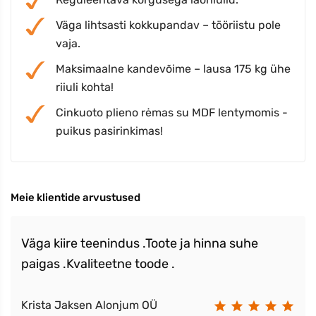
Väga lihtsasti kokkupandav – tööriistu pole
vaja.
Maksimaalne kandevõime – lausa 175 kg ühe
riiuli kohta!
Cinkuoto plieno rėmas su MDF lentymomis -
puikus pasirinkimas!
Meie klientide arvustused
Väga kiire teenindus .Toote ja hinna suhe
paigas .Kvaliteetne toode .
Krista Jaksen Alonjum OÜ