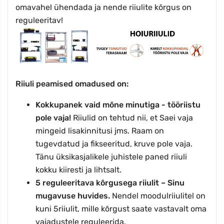
omavahel ühendada ja nende riiulite kõrgus on
reguleeritav!
Riiuli peamised omadused on:
Kokkupanek vaid mõne minutiga - tööriistu
pole vaja!
Riiulid on tehtud nii, et Saei vaja
mingeid lisakinnitusi jms. Raam on
tugevdatud ja fikseeritud, kruve pole vaja.
Tänu üksikasjalikele juhistele paned riiuli
kokku kiiresti ja lihtsalt.
5
reguleeritava kõrgusega riiulit – Sinu
mugavuse huvides.
Nendel moodulriiulitel on
kuni
5
riiulit, mille kõrgust saate vastavalt oma
vajadustele reguleerida.