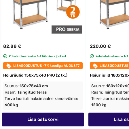
82,88 €
220,00 €
Kohaletoimetamine 1-2 tööpäeva jooksul
Kohaletoimetamine 1-2 
LISASOODUSTUS -7% koodiga AUGUST7
LISASOODUSTUS 
Hoiuriiulid 150x75x40 PRO (2 tk.)
Hoiuriiulid 180x120
Suurus:
150x75x40 cm
Suurus:
180x120x6
Raam:
Tsingitud teras
Raam:
Tsingitud te
Terve laoriiuli maksimaalne kandevõime:
Terve laoriiuli maks
600 kg
1200 kg
Lisa ostukorvi
Lisa o