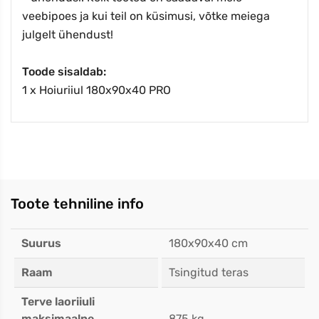
veebipoes ja kui teil on küsimusi, võtke meiega
julgelt ühendust!
Toode sisaldab
:
1 x Hoiuriiul 180x90x40 PRO
Toote tehniline info
Suurus
180x90x40 cm
Raam
Tsingitud teras
Terve laoriiuli
maksimaalne
875 kg