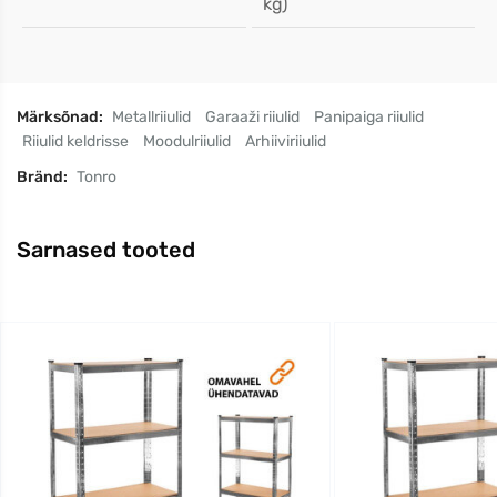
kg)
Märksõnad:
Metallriiulid
Garaaži riiulid
Panipaiga riiulid
Riiulid keldrisse
Moodulriiulid
Arhiiviriiulid
Bränd:
Tonro
Sarnased tooted