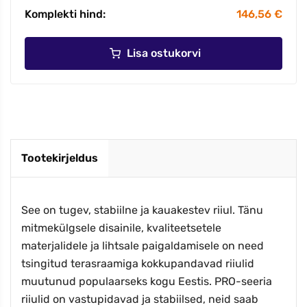
Komplekti hind:
146,56 €
Lisa ostukorvi
Tootekirjeldus
See on tugev, stabiilne ja kauakestev riiul. Tänu
mitmekülgsele disainile, kvaliteetsetele
materjalidele ja lihtsale paigaldamisele on need
tsingitud terasraamiga kokkupandavad riiulid
muutunud populaarseks kogu Eestis. PRO-seeria
riiulid on vastupidavad ja stabiilsed, neid saab