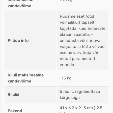
kandevõime
Püüame eset fotol
võimalikult täpselt
kujutada, kuid erinevate
ekraaniseadete, -
Piltide info
omaduste või erineva
valgustuse tõttu võivad
eseme värv, kuju või
muud parameetrid
erineda.
Riiuli maksimaalne
175 kg
kandevõime
5 riiulit, reguleeritava
Riiulid
kõrgusega
41 x 6.2 x 91.5 cm (12.5
Pakend