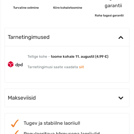
Turvaline ostmine
Kiire kohaletoomine
Raha tagasi garantii
Tarnetingimused
Tellige kohe -
toome kohale 11. augustil (4,99 €)
Tarnetingimusi saate vaadata
siit
Makseviisid
Tugev ja stabiilne laoriiul!
Reguleeritava kõrgusega laoriiulid.