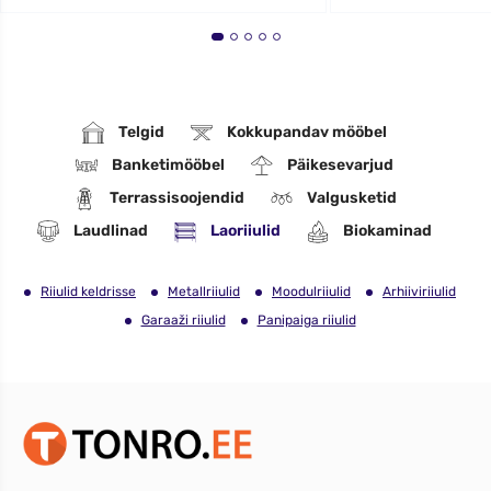
Telgid
Kokkupandav mööbel
Banketimööbel
Päikesevarjud
Terrassisoojendid
Valgusketid
Laudlinad
Laoriiulid
Biokaminad
Riiulid keldrisse
Metallriiulid
Moodulriiulid
Arhiiviriiulid
Garaaži riiulid
Panipaiga riiulid