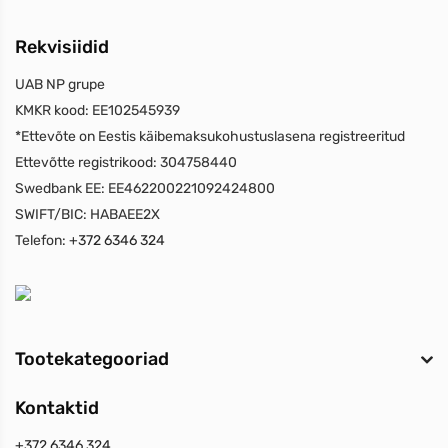
Rekvisiidid
UAB NP grupe
KMKR kood:
EE102545939
*Ettevõte on Eestis käibemaksukohustuslasena registreeritud
Ettevõtte registrikood:
304758440
Swedbank EE:
EE462200221092424800
SWIFT/BIC:
HABAEE2X
Telefon:
+372 6346 324
Tootekategooriad
Kontaktid
+372 6346 324