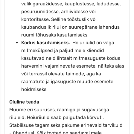
valik garaažidesse, kauplustesse, ladudesse,
pesuruumidesse, arhiividesse või
kontoritesse. Selline tööstuslik või
kaubanduslik riiul on suurepärane lahendus
ruumi tõhusaks kasutamiseks.
Kodus kasutamiseks.
Hoiuriiulid on väga
mitmekülgsed ja paljud meie kliendid
kasutavad neid lihtsalt mitmesuguste kodus
harvemini vajaminevate esemete, näiteks aias
või terrassil olevate taimede, aga ka
raamatute ja igasuguste muude esemete
hoidmiseks.
Oluline teada
Müüme eri suuruses, raamiga ja sügavusega
riiuleid. Hoiuriiulid saab paigutada kõrvuti.
Stabiilsuse tagamiseks pakume erinevaid tarvikuid
- ühendusi. Kõik tooted on saadaval meie