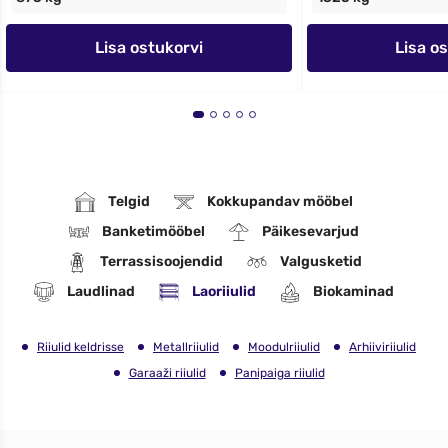
Lisa ostukorvi
Lisa o
Telgid
Kokkupandav mööbel
Banketimööbel
Päikesevarjud
Terrassisoojendid
Valgusketid
Laudlinad
Laoriiulid
Biokaminad
Riiulid keldrisse
Metallriiulid
Moodulriiulid
Arhiiviriiulid
Garaaži riiulid
Panipaiga riiulid