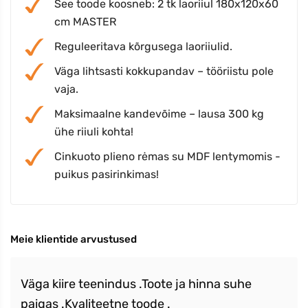
See toode koosneb: 2 tk laoriiul 180x120x60
cm MASTER
Reguleeritava kõrgusega laoriiulid.
Väga lihtsasti kokkupandav – tööriistu pole
vaja.
Maksimaalne kandevõime – lausa 300 kg
ühe riiuli kohta!
Cinkuoto plieno rėmas su MDF lentymomis -
puikus pasirinkimas!
Meie klientide arvustused
Väga kiire teenindus .Toote ja hinna suhe
paigas .Kvaliteetne toode .