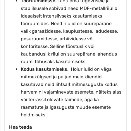
Tööruumidesse.
Tänu oma tugevusele ja
stabiilsusele sobivad need MDF-metallriiulid
ideaalselt intensiivseks kasutamiseks
tööruumides. Need riiulid on suurepärane
valik garaažidesse, kauplustesse, ladudesse,
pesuruumidesse, arhiividesse või
kontoritesse. Selline tööstuslik või
kaubanduslik riiul on suurepärane lahendus
ruumi tõhusaks kasutamiseks.
Kodus kasutamiseks.
Hoiuriiulid on väga
mitmekülgsed ja paljud meie kliendid
kasutavad neid lihtsalt mitmesuguste kodus
harvemini vajaminevate esemete, näiteks aias
või terrassil olevate taimede, aga ka
raamatute ja igasuguste muude esemete
hoidmiseks.
Hea teada