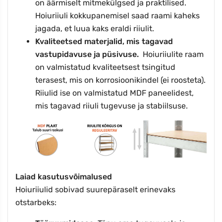
on äärmiselt mitmekülgsed ja praktilised.
Hoiuriiuli kokkupanemisel saad raami kaheks
jagada, et luua kaks eraldi riiulit.
Kvaliteetsed materjalid, mis tagavad
vastupidavuse ja püsivuse.
Hoiuriiulite raam
on valmistatud kvaliteetsest tsingitud
terasest, mis on korrosioonikindel (ei roosteta).
Riiulid ise on valmistatud MDF paneelidest,
mis tagavad riiuli tugevuse ja stabiilsuse.
Laiad kasutusvõimalused
Hoiuriiulid sobivad suurepäraselt erinevaks
otstarbeks: