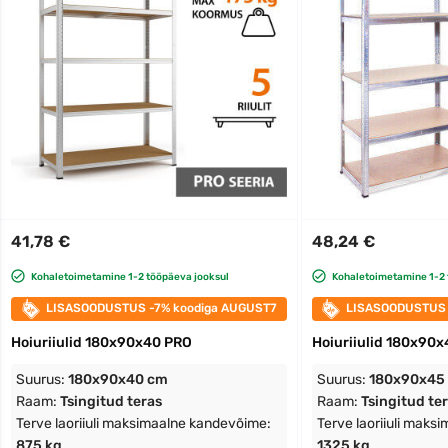
41,78 €
48,24 €
Kohaletoimetamine 1-2 tööpäeva jooksul
Kohaletoimetamine 1-2 
LISASOODUSTUS -7% koodiga AUGUST7
LISASOODUSTUS 
Hoiuriiulid 180x90x40 PRO
Hoiuriiulid 180x90
Suurus:
180x90x40 cm
Suurus:
180x90x45
Raam:
Tsingitud teras
Raam:
Tsingitud te
Terve laoriiuli maksimaalne kandevõime:
Terve laoriiuli maks
875 kg
1325 kg