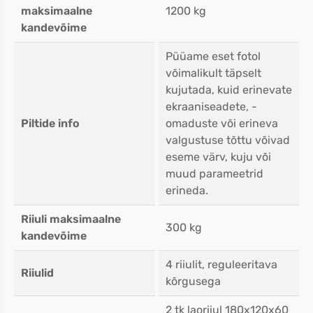
maksimaalne
1200 kg
kandevõime
Püüame eset fotol
võimalikult täpselt
kujutada, kuid erinevate
ekraaniseadete, -
Piltide info
omaduste või erineva
valgustuse tõttu võivad
eseme värv, kuju või
muud parameetrid
erineda.
Riiuli maksimaalne
300 kg
kandevõime
4 riiulit, reguleeritava
Riiulid
kõrgusega
2 tk laoriiul 180x120x60