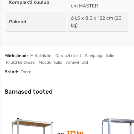
Komplekti kuulub
cm MASTER
61.5 x 8.5 x 122 cm (25
Pakend
kg)
Märksõnad:
Metallriiulid
Garaaži riiulid
Panipaiga riiulid
Riiulid keldrisse
Moodulriiulid
Arhiiviriiulid
Bränd:
Tonro
Sarnased tooted