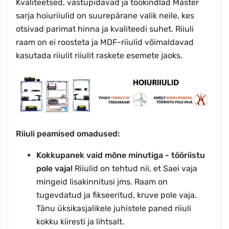
Kvaliteetsed, vastupidavad ja töökindlad Master
sarja hoiuriiulid on suurepärane valik neile, kes
otsivad parimat hinna ja kvaliteedi suhet. Riiuli
raam on ei roosteta ja MDF-riiulid võimaldavad
kasutada riiulit riiulit raskete esemete jaoks.
Riiuli peamised omadused:
Kokkupanek vaid mõne minutiga - tööriistu
pole vaja!
Riiulid on tehtud nii, et Saei vaja
mingeid lisakinnitusi jms. Raam on
tugevdatud ja fikseeritud, kruve pole vaja.
Tänu üksikasjalikele juhistele paned riiuli
kokku kiiresti ja lihtsalt.