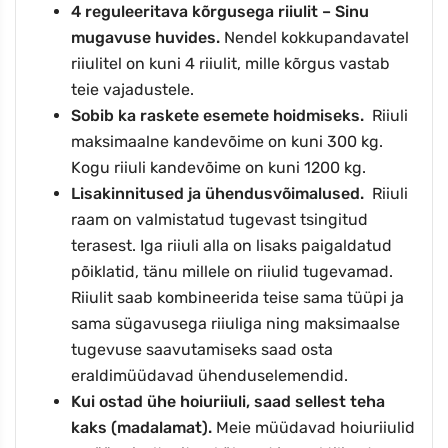
4
reguleeritava kõrgusega riiulit – Sinu
mugavuse huvides.
Nendel kokkupandavatel
riiulitel on kuni
4
riiulit, mille kõrgus vastab
teie vajadustele.
Sobib ka raskete esemete hoidmiseks.
Riiuli
maksimaalne kandevõime on kuni
300 kg.
Kogu riiuli kandevõime on kuni
1200
kg.
Lisakinnitused ja ühendusvõimalused.
Riiuli
raam on valmistatud tugevast tsingitud
terasest. Iga riiuli alla on lisaks paigaldatud
põiklatid, tänu millele on riiulid tugevamad.
Riiulit saab kombineerida teise sama tüüpi ja
sama sügavusega riiuliga ning maksimaalse
tugevuse saavutamiseks saad osta
eraldimüüdavad ühenduselemendid.
Kui ostad ühe hoiuriiuli, saad sellest teha
kaks (madalamat).
Meie müüdavad hoiuriiulid