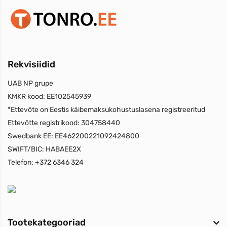
Rekvisiidid
UAB NP grupe
KMKR kood:
EE102545939
*Ettevõte on Eestis käibemaksukohustuslasena registreeritud
Ettevõtte registrikood:
304758440
Swedbank EE:
EE462200221092424800
SWIFT/BIC:
HABAEE2X
Telefon:
+372 6346 324
Tootekategooriad