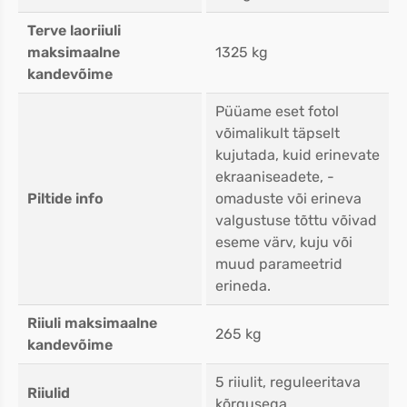
Terve laoriiuli
maksimaalne
1325 kg
kandevõime
Püüame eset fotol
võimalikult täpselt
kujutada, kuid erinevate
ekraaniseadete, -
Piltide info
omaduste või erineva
valgustuse tõttu võivad
eseme värv, kuju või
muud parameetrid
erineda.
Riiuli maksimaalne
265 kg
kandevõime
5 riiulit, reguleeritava
Riiulid
kõrgusega