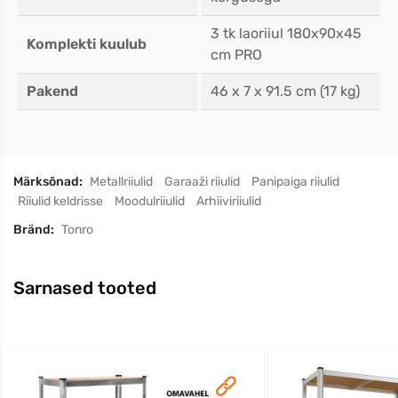
3 tk laoriiul 180x90x45
Komplekti kuulub
cm PRO
Pakend
46 x 7 x 91.5 cm (17 kg)
Märksõnad:
Metallriiulid
Garaaži riiulid
Panipaiga riiulid
Riiulid keldrisse
Moodulriiulid
Arhiiviriiulid
Bränd:
Tonro
Sarnased tooted