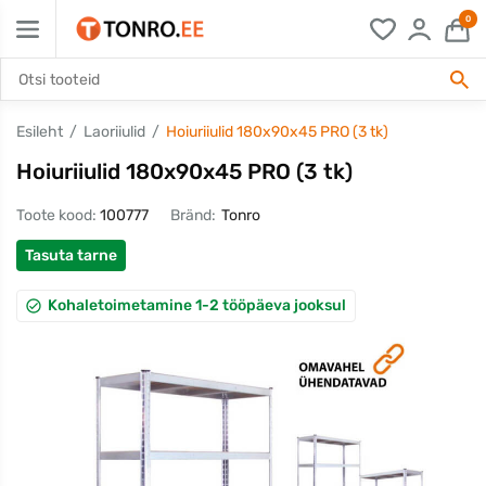
0
Esileht
Laoriiulid
Hoiuriiulid 180x90x45 PRO (3 tk)
Hoiuriiulid 180x90x45 PRO (3 tk)
Toote kood:
100777
Bränd:
Tonro
Tasuta tarne
Kohaletoimetamine 1-2 tööpäeva jooksul