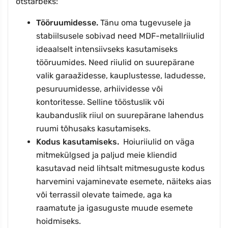
otstarbeks:
Tööruumidesse.
Tänu oma tugevusele ja
stabiilsusele sobivad need MDF-metallriiulid
ideaalselt intensiivseks kasutamiseks
tööruumides. Need riiulid on suurepärane
valik garaažidesse, kauplustesse, ladudesse,
pesuruumidesse, arhiividesse või
kontoritesse. Selline tööstuslik või
kaubanduslik riiul on suurepärane lahendus
ruumi tõhusaks kasutamiseks.
Kodus kasutamiseks.
Hoiuriiulid on väga
mitmekülgsed ja paljud meie kliendid
kasutavad neid lihtsalt mitmesuguste kodus
harvemini vajaminevate esemete, näiteks aias
või terrassil olevate taimede, aga ka
raamatute ja igasuguste muude esemete
hoidmiseks.