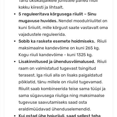
Tänu üksikasjalikele juhistele paned riiuli
kokku kiiresti ja lihtsalt.
5
reguleeritava kõrgusega riiulit – Sinu
mugavuse huvides.
Nendel moodulriiulitel on
kuni
5
riiulit, mille kõrgust saate vastavalt oma
vajadustele reguleerida.
Sobib ka raskete esemete hoidmiseks.
Riiuli
maksimaalne kandevõime on kuni
265 kg.
Kogu riiuli kandevõime - kuni
1325
kg.
Lisakinnitused ja ühendusvõimalused.
Riiuli
raam on valmistatud tugevast tsingitud
terasest. Iga riiuli alla on lisaks paigaldatud
põiklatid, tänu millele on riiulid tugevamad.
Riiulit saab kombineerida teise sama tüüpi ja
sama sügavusega riiuliga ning maksimaalse
tugevuse saavutamiseks saad osta
eraldimüüdavad ühenduselemendid.
Kui ostad ühe hoiuriiuli, saad sellest teha