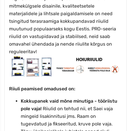
mitmekülgsele disainile, kvaliteetsetele
materjalidele ja lihtsale paigaldamisele on need
tsingitud terasraamiga kokkupandavad riiulid
muutunud populaarseks kogu Eestis. PRO-seeria
riiulid on vastupidavad ja stabiilsed, neid saab
omavahel ühendada ja nende riiulite kõrgus on
reguleeritav!
Riiuli peamised omadused on:
Kokkupanek vaid mõne minutiga - tööriistu
pole vaja!
Riiulid on tehtud nii, et Saei vaja
mingeid lisakinnitusi jms. Raam on
tugevdatud ja fikseeritud, kruve pole vaja.