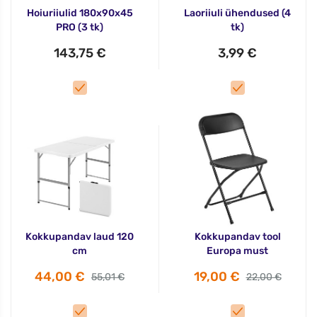
Hoiuriiulid 180x90x45
Laoriiuli ühendused (4
PRO (3 tk)
tk)
143,75 €
3,99 €
Kokkupandav laud 120
Kokkupandav tool
cm
Europa must
44,00 €
19,00 €
55,01 €
22,00 €