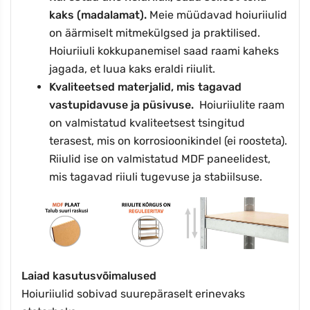
kaks (madalamat).
Meie müüdavad hoiuriiulid
on äärmiselt mitmekülgsed ja praktilised.
Hoiuriiuli kokkupanemisel saad raami kaheks
jagada, et luua kaks eraldi riiulit.
Kvaliteetsed materjalid, mis tagavad
vastupidavuse ja püsivuse.
Hoiuriiulite raam
on valmistatud kvaliteetsest tsingitud
terasest, mis on korrosioonikindel (ei roosteta).
Riiulid ise on valmistatud MDF paneelidest,
mis tagavad riiuli tugevuse ja stabiilsuse.
Laiad kasutusvõimalused
Hoiuriiulid sobivad suurepäraselt erinevaks