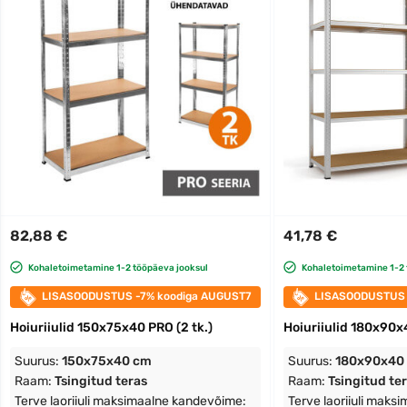
82,88 €
41,78 €
Kohaletoimetamine 1-2 tööpäeva jooksul
Kohaletoimetamine 1-2 
LISASOODUSTUS -7% koodiga AUGUST7
LISASOODUSTUS 
Hoiuriiulid 150x75x40 PRO (2 tk.)
Hoiuriiulid 180x90
Suurus:
150x75x40 cm
Suurus:
180x90x40
Raam:
Tsingitud teras
Raam:
Tsingitud te
Terve laoriiuli maksimaalne kandevõime:
Terve laoriiuli maks