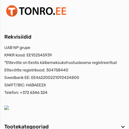
Rekvisiidid
UAB NP grupe
KMKR kood:
EE102545939
*Ettevõte on Eestis käibemaksukohustuslasena registreeritud
Ettevõtte registrikood:
304758440
Swedbank EE:
EE462200221092424800
SWIFT/BIC:
HABAEE2X
Telefon:
+372 6346 324
Tootekategooriad