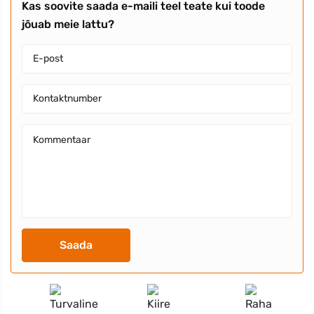
Kas soovite saada e-maili teel teate kui toode
jõuab meie lattu?
Saada