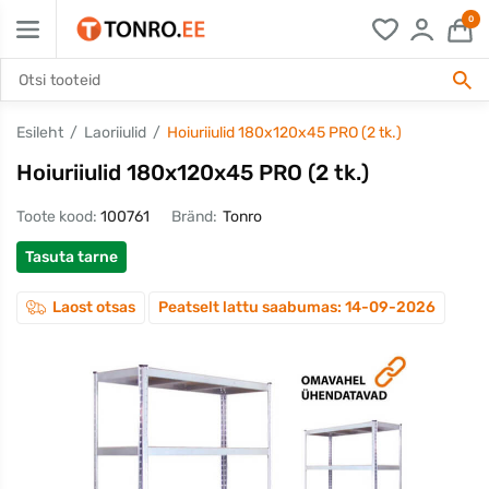
0
Esileht
Laoriiulid
Hoiuriiulid 180x120x45 PRO (2 tk.)
Hoiuriiulid 180x120x45 PRO (2 tk.)
Toote kood:
100761
Bränd:
Tonro
Tasuta tarne
Laost otsas
Peatselt lattu saabumas: 14-09-2026