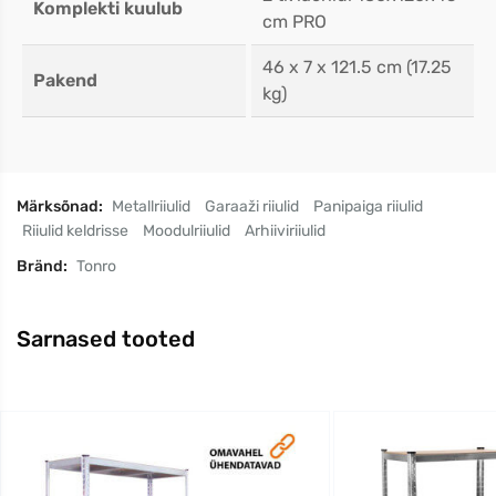
Komplekti kuulub
cm PRO
46 x 7 x 121.5 cm (17.25
Pakend
kg)
Märksõnad:
Metallriiulid
Garaaži riiulid
Panipaiga riiulid
Riiulid keldrisse
Moodulriiulid
Arhiiviriiulid
Bränd:
Tonro
Sarnased tooted