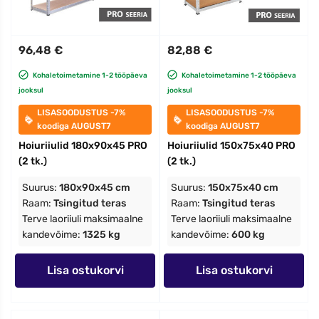
96,48 €
82,88 €
Kohaletoimetamine 1-2 tööpäeva
Kohaletoimetamine 1-2 tööpäeva
jooksul
jooksul
LISASOODUSTUS -7%
LISASOODUSTUS -7%
koodiga AUGUST7
koodiga AUGUST7
Hoiuriiulid 180x90x45 PRO
Hoiuriiulid 150x75x40 PRO
(2 tk.)
(2 tk.)
Suurus:
180x90x45 cm
Suurus:
150x75x40 cm
Raam:
Tsingitud teras
Raam:
Tsingitud teras
Terve laoriiuli maksimaalne
Terve laoriiuli maksimaalne
kandevõime:
1325 kg
kandevõime:
600 kg
Lisa ostukorvi
Lisa ostukorvi