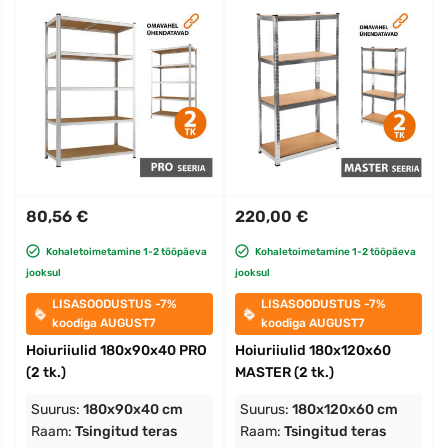
80,56 €
220,00 €
Kohaletoimetamine 1-2 tööpäeva
Kohaletoimetamine 1-2 tööpäeva
jooksul
jooksul
LISASOODUSTUS -7%
LISASOODUSTUS -7%
koodiga AUGUST7
koodiga AUGUST7
Hoiuriiulid 180x90x40 PRO
Hoiuriiulid 180x120x60
(2 tk.)
MASTER (2 tk.)
Suurus:
180x90x40 cm
Suurus:
180x120x60 cm
Raam:
Tsingitud teras
Raam:
Tsingitud teras