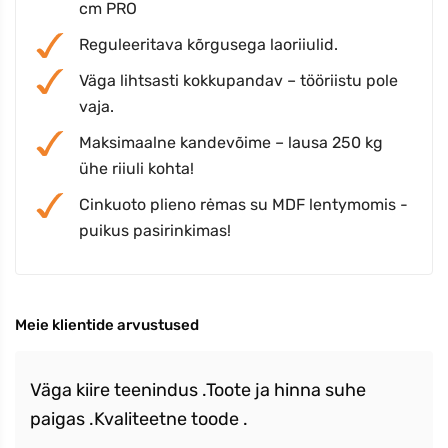
cm PRO
Reguleeritava kõrgusega laoriiulid.
Väga lihtsasti kokkupandav – tööriistu pole
vaja.
Maksimaalne kandevõime – lausa 250 kg
ühe riiuli kohta!
Cinkuoto plieno rėmas su MDF lentymomis -
puikus pasirinkimas!
Meie klientide arvustused
Väga kiire teenindus .Toote ja hinna suhe
paigas .Kvaliteetne toode .