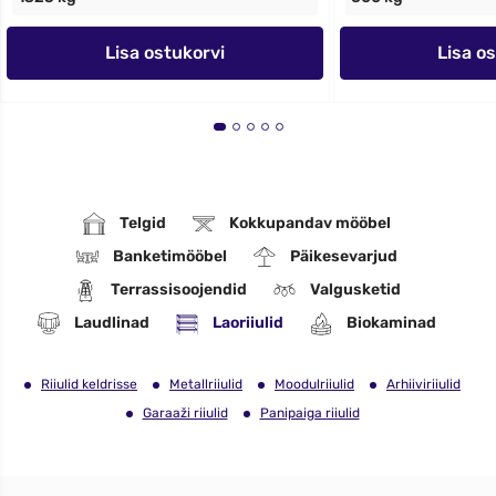
Lisa ostukorvi
Lisa o
Telgid
Kokkupandav mööbel
Banketimööbel
Päikesevarjud
Terrassisoojendid
Valgusketid
Laudlinad
Laoriiulid
Biokaminad
Riiulid keldrisse
Metallriiulid
Moodulriiulid
Arhiiviriiulid
Garaaži riiulid
Panipaiga riiulid