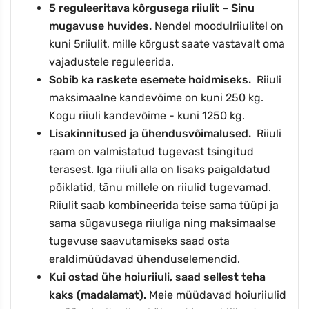
5
reguleeritava kõrgusega riiulit – Sinu
mugavuse huvides.
Nendel moodulriiulitel on
kuni
5
riiulit, mille kõrgust saate vastavalt oma
vajadustele reguleerida.
Sobib ka raskete esemete hoidmiseks.
Riiuli
maksimaalne kandevõime on kuni
250 kg.
Kogu riiuli kandevõime - kuni
1250
kg.
Lisakinnitused ja ühendusvõimalused.
Riiuli
raam on valmistatud tugevast tsingitud
terasest. Iga riiuli alla on lisaks paigaldatud
põiklatid, tänu millele on riiulid tugevamad.
Riiulit saab kombineerida teise sama tüüpi ja
sama sügavusega riiuliga ning maksimaalse
tugevuse saavutamiseks saad osta
eraldimüüdavad ühenduselemendid.
Kui ostad ühe hoiuriiuli, saad sellest teha
kaks (madalamat).
Meie müüdavad hoiuriiulid