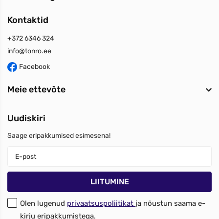
Kontaktid
+372 6346 324
info@tonro.ee
Facebook
Meie ettevõte
Uudiskiri
Saage eripakkumised esimesena!
Olen lugenud
privaatsuspoliitikat
ja nõustun saama e-
kirju eripakkumistega.