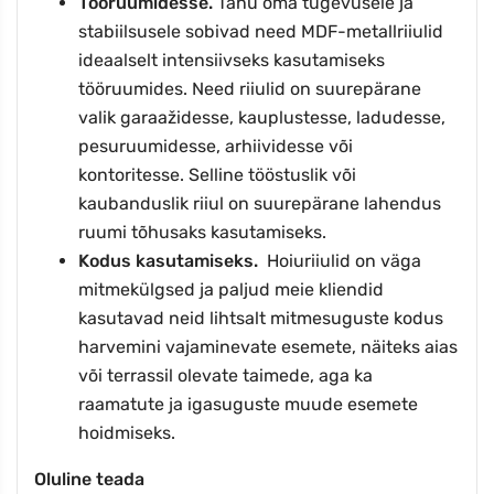
Tööruumidesse.
Tänu oma tugevusele ja
stabiilsusele sobivad need MDF-metallriiulid
ideaalselt intensiivseks kasutamiseks
tööruumides. Need riiulid on suurepärane
valik garaažidesse, kauplustesse, ladudesse,
pesuruumidesse, arhiividesse või
kontoritesse. Selline tööstuslik või
kaubanduslik riiul on suurepärane lahendus
ruumi tõhusaks kasutamiseks.
Kodus kasutamiseks.
Hoiuriiulid on väga
mitmekülgsed ja paljud meie kliendid
kasutavad neid lihtsalt mitmesuguste kodus
harvemini vajaminevate esemete, näiteks aias
või terrassil olevate taimede, aga ka
raamatute ja igasuguste muude esemete
hoidmiseks.
Oluline teada