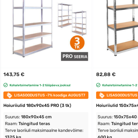
143,75 €
82,88 €
Kohaletoimetamine 1-2 tööpäeva jooksul
Kohaletoimetamine 1-2 
LISASOODUSTUS -7% koodiga AUGUST7
LISASOODUSTUS 
Hoiuriiulid 180x90x45 PRO (3 tk)
Hoiuriiulid 150x75x4
Suurus:
180x90x45 cm
Suurus:
150x75x40
Raam:
Tsingitud teras
Raam:
Tsingitud te
Terve laoriiuli maksimaalne kandevõime:
Terve laoriiuli maks
1325 kg
600 kg