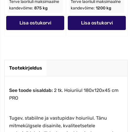
Terve laoriiuli maksimaalne
Terve laoriiuli maksimaalne
kandevõime:
875 kg
kandevõime:
1200 kg
Lisa ostukorvi
Lisa ostukorvi
Tootekirjeldus
See toode sisaldab
:
2 tk. Hoiuriiul 180x120x45 cm
PRO
Tugev, stabiilne ja vastupidav hoiuriiul. Tänu
mitmekülgsele disainile, kvaliteetsetele