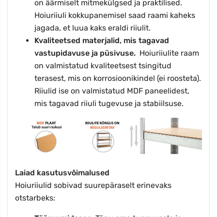
on äärmiselt mitmekülgsed ja praktilised.
Hoiuriiuli kokkupanemisel saad raami kaheks
jagada, et luua kaks eraldi riiulit.
Kvaliteetsed materjalid, mis tagavad
vastupidavuse ja püsivuse.
Hoiuriiulite raam
on valmistatud kvaliteetsest tsingitud
terasest, mis on korrosioonikindel (ei roosteta).
Riiulid ise on valmistatud MDF paneelidest,
mis tagavad riiuli tugevuse ja stabiilsuse.
Laiad kasutusvõimalused
Hoiuriiulid sobivad suurepäraselt erinevaks
otstarbeks: