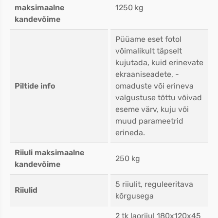
maksimaalne
1250 kg
kandevõime
Püüame eset fotol
võimalikult täpselt
kujutada, kuid erinevate
ekraaniseadete, -
Piltide info
omaduste või erineva
valgustuse tõttu võivad
eseme värv, kuju või
muud parameetrid
erineda.
Riiuli maksimaalne
250 kg
kandevõime
5 riiulit, reguleeritava
Riiulid
kõrgusega
2 tk laoriiul 180x120x45