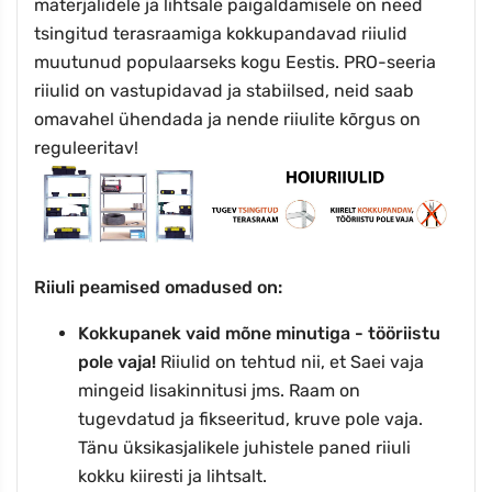
materjalidele ja lihtsale paigaldamisele on need
tsingitud terasraamiga kokkupandavad riiulid
muutunud populaarseks kogu Eestis. PRO-seeria
riiulid on vastupidavad ja stabiilsed, neid saab
omavahel ühendada ja nende riiulite kõrgus on
reguleeritav!
Riiuli peamised omadused on:
Kokkupanek vaid mõne minutiga - tööriistu
pole vaja!
Riiulid on tehtud nii, et Saei vaja
mingeid lisakinnitusi jms. Raam on
tugevdatud ja fikseeritud, kruve pole vaja.
Tänu üksikasjalikele juhistele paned riiuli
kokku kiiresti ja lihtsalt.