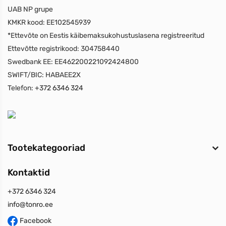
UAB NP grupe
KMKR kood:
EE102545939
*Ettevõte on Eestis käibemaksukohustuslasena registreeritud
Ettevõtte registrikood:
304758440
Swedbank EE:
EE462200221092424800
SWIFT/BIC:
HABAEE2X
Telefon:
+372 6346 324
Tootekategooriad
Kontaktid
+372 6346 324
info@tonro.ee
Facebook