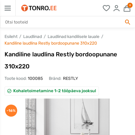
0
Esileht
Laudlinad
Laudlinad kandilisele lauale
Kandiline laudlina Restly bordoopunane 310x220
Kandiline laudlina Restly bordoopunane
310x220
Toote kood:
100085
Bränd:
RESTLY
Kohaletoimetamine 1-2 tööpäeva jooksul
-16%