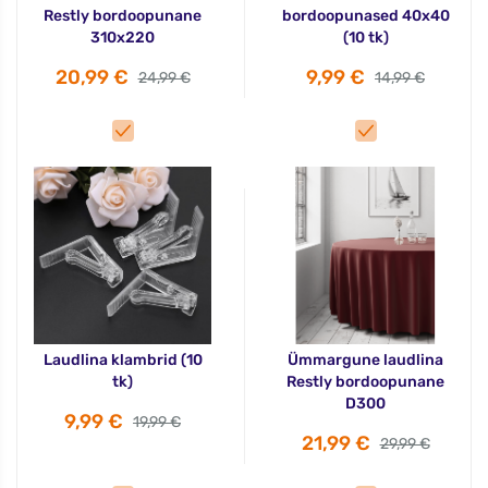
Restly bordoopunane
bordoopunased 40x40
310x220
(10 tk)
20,99 €
9,99 €
24,99 €
14,99 €
Laudlina klambrid (10
Ümmargune laudlina
tk)
Restly bordoopunane
D300
9,99 €
19,99 €
21,99 €
29,99 €