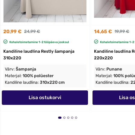
20,99 €
14,65 €
24,99 €
19,99 €
Kohaletoimetamine 1-2 tööpäeva jooksul
Kohaletoimetamine 1-2 
Kandiline laudlina Restly šampanja
Kandiline laudlina 
310x220
220x220
Värv:
Šampanja
Värv:
Punane
Materjal:
100% polüester
Materjal:
100% polü
Kandiline laudlina:
310x220 cm
Kandiline laudlina:
2
Lisa ostukorvi
Lisa o