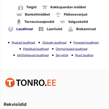
Telgid
Kokkupandav mööbel
Banketimööbel
Päikesevarjud
Terrassisoojendid
Valgusketid
Laudlinad
Laoriiulid
Biokaminad
Mustad laudlinad
Jõulude laudlinad
Punased laudlinad
Pidulikud laudlinad
Ümmargused laudlinad
Vetthülgavad laudlinad
Servjetid
Must laudlina
Rekvisiidid