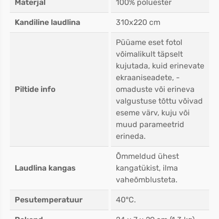
Materjal
100% polüester
Kandiline laudlina
310x220 cm
Püüame eset fotol
võimalikult täpselt
kujutada, kuid erinevate
ekraaniseadete, -
Piltide info
omaduste või erineva
valgustuse tõttu võivad
eseme värv, kuju või
muud parameetrid
erineda.
Õmmeldud ühest
Laudlina kangas
kangatükist, ilma
vaheõmblusteta.
Pesutemperatuur
40°C.