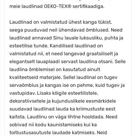
meie laudlinad OEKO-TEX® sertifikaadiga.
Laudlinad on valmistatud ühest kanga tükist,
seega puuduvad neil ühendavad õmblused. Need
laudlinad annavad Sinu lauale luksusliku, puhta ja
esteetilise tunde. Kandilised laudlinad on
valmistatud nii, et need langevad graatsiliselt ja
elegantselt lauaplaadi servast laudlina otsani. Selle
laudlina õmblemisel on kasutatud ainult
kvaliteetseid materjale. Sellel laudlinal on tugev
servaõmblus ja kangas ise on pehme, kuid tugev ja
vastupidav. Lisaks kõigile esteetilistele,
dekoratiivsetele ja kujunduslikele eesmärkidele
suudavad laudlinad lauda ka kriimustuste eest
kaitsta. Laudlinu on väga lihtne hooldada. Need
sobivad nii kodu kaunistamiseks kui ka
toitlustusasutuste laudade katmiseks. Neid