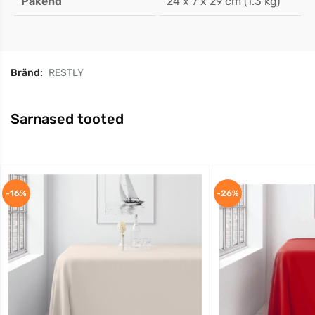
Pakend
24 x 7 x 29 cm (1.3 kg)
Bränd:
RESTLY
Sarnased tooted
-16%
-26%