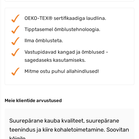
OEKO-TEX® sertifikaadiga laudlina.
Tipptasemel õmblustehnoloogia.
Ilma õmblusteta.
Vastupidavad kangad ja õmblused -
sagedaseks kasutamiseks.
Mitme ostu puhul allahindlused!
Meie klientide arvustused
Suurepärane kauba kvaliteet, suurepärane
teenindus ja kiire kohaletoimetamine. Soovitan
kõigile.