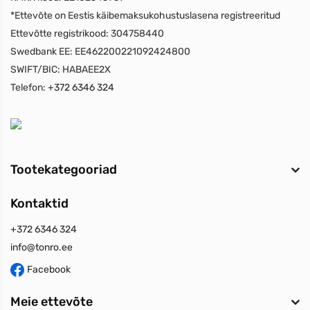
*Ettevõte on Eestis käibemaksukohustuslasena registreeritud
Ettevõtte registrikood:
304758440
Swedbank EE:
EE462200221092424800
SWIFT/BIC:
HABAEE2X
Telefon:
+372 6346 324
Tootekategooriad
Kontaktid
+372 6346 324
info@tonro.ee
Facebook
Meie ettevõte