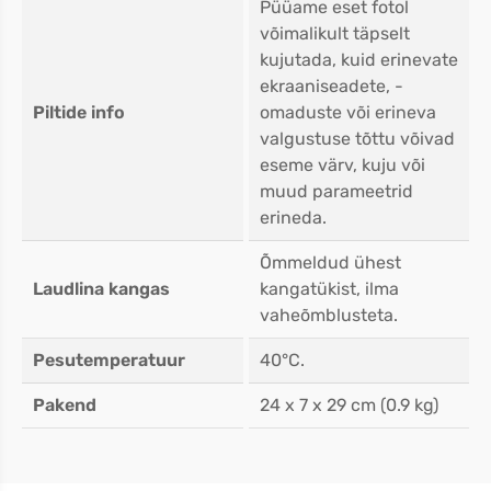
Püüame eset fotol
võimalikult täpselt
kujutada, kuid erinevate
ekraaniseadete, -
Piltide info
omaduste või erineva
valgustuse tõttu võivad
eseme värv, kuju või
muud parameetrid
erineda.
Õmmeldud ühest
Laudlina kangas
kangatükist, ilma
vaheõmblusteta.
Pesutemperatuur
40°C.
Pakend
24 x 7 x 29 cm (0.9 kg)