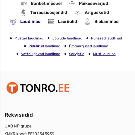
Banketimööbel
Päikesevarjud
Terrassisoojendid
Valgusketid
Laudlinad
Laoriiulid
Biokaminad
Mustad laudlinad
Jõulude laudlinad
Punased laudlinad
Pidulikud laudlinad
Ümmargused laudlinad
Vetthülgavad laudlinad
Servjetid
Must laudlina
Rekvisiidid
UAB NP grupe
KMKR kood:
EE102545939