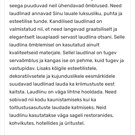
seega puuduvad neil ühendavad õmblused. Need
laudlinad annavad Sinu lauale luksusliku, puhta ja
esteetilise tunde. Kandilised laudlinad on
valmistatud nii, et need langevad graatsiliselt ja
elegantselt lauaplaadi servast laudlina otsani. Selle
laudlina õmblemisel on kasutatud ainult
kvaliteetseid materjale. Sellel laudlinal on tugev
servaõmblus ja kangas ise on pehme, kuid tugev ja
vastupidav. Lisaks kõigile esteetilistele,
dekoratiivsetele ja kujunduslikele eesmärkidele
suudavad laudlinad lauda ka kriimustuste eest
kaitsta. Laudlinu on väga lihtne hooldada. Need
sobivad nii kodu kaunistamiseks kui ka
toitlustusasutuste laudade katmiseks. Neid
laudlinu kasutatakse väga sageli restoranides,
kohvikutes, hotellides ja üritustel.