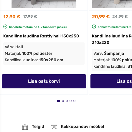
12,90 €
20,99 €
17,99 €
24,99 €
Kohaletoimetamine 1-2 tööpäeva jooksul
Kohaletoimetamine 1-2 
Kandiline laudlina Restly hall 150x250
Kandiline laudlina 
310x220
Värv:
Hall
Materjal:
100% polüester
Värv:
Šampanja
Kandiline laudlina:
150x250 cm
Materjal:
100% polü
Kandiline laudlina:
3
Lisa ostukorvi
Lisa o
Telgid
Kokkupandav mööbel