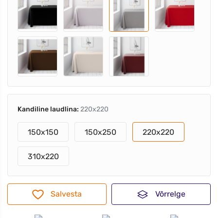
Kandiline laudlina:
220x220
150x150
150x250
220x220
310x220
Salvesta
Võrrelge