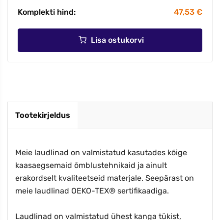
Komplekti hind:
47,53 €
Lisa ostukorvi
Tootekirjeldus
Meie laudlinad on valmistatud kasutades kõige
kaasaegsemaid õmblustehnikaid ja ainult
erakordselt kvaliteetseid materjale. Seepärast on
meie laudlinad OEKO-TEX® sertifikaadiga.
Laudlinad on valmistatud ühest kanga tükist,