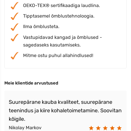
OEKO-TEX® sertifikaadiga laudlina.
Tipptasemel õmblustehnoloogia.
Ilma õmblusteta.
Vastupidavad kangad ja õmblused -
sagedaseks kasutamiseks.
Mitme ostu puhul allahindlused!
Meie klientide arvustused
Suurepärane kauba kvaliteet, suurepärane
teenindus ja kiire kohaletoimetamine. Soovitan
kõigile.
Nikolay Markov