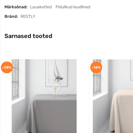
Märksõnad:
Lauakatted
Pidulikud laudlinad
Bränd:
RESTLY
Sarnased tooted
-28%
-16%