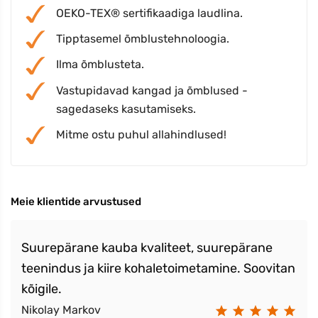
OEKO-TEX® sertifikaadiga laudlina.
Tipptasemel õmblustehnoloogia.
Ilma õmblusteta.
Vastupidavad kangad ja õmblused -
sagedaseks kasutamiseks.
Mitme ostu puhul allahindlused!
Meie klientide arvustused
Suurepärane kauba kvaliteet, suurepärane
teenindus ja kiire kohaletoimetamine. Soovitan
kõigile.
Nikolay Markov