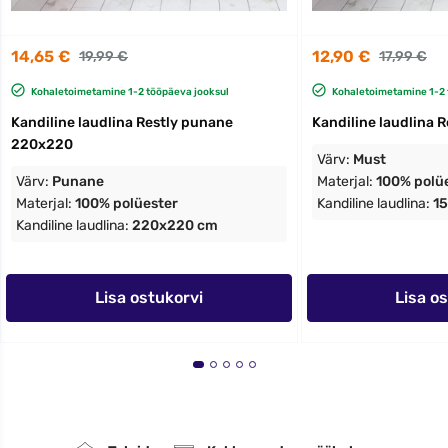
14,65 €
12,90 €
19,99 €
17,99 €
Kohaletoimetamine 1-2 tööpäeva jooksul
Kohaletoimetamine 1-2 
Kandiline laudlina Restly punane
Kandiline laudlina 
220x220
Värv:
Must
Värv:
Punane
Materjal:
100% polü
Materjal:
100% polüester
Kandiline laudlina:
1
Kandiline laudlina:
220x220 cm
Lisa ostukorvi
Lisa o