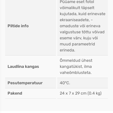
Püüame eset fotol
võimalikult täpselt
kujutada, kuid erinevate
ekraaniseadete, -
Piltide info
omaduste või erineva
valgustuse tõttu võivad
eseme värv, kuju või
muud parameetrid
erineda.
Õmmeldud ühest
Laudlina kangas
kangatükist, ilma
vaheõmblusteta.
Pesutemperatuur
40°C.
Pakend
24 x 7 x 29 cm (0.4 kg)