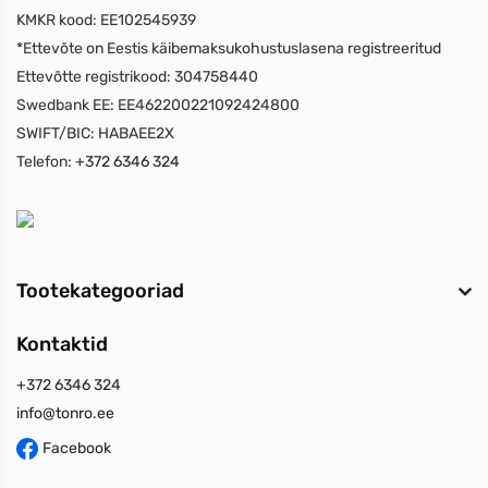
KMKR kood:
EE102545939
*Ettevõte on Eestis käibemaksukohustuslasena registreeritud
Ettevõtte registrikood:
304758440
Swedbank EE:
EE462200221092424800
SWIFT/BIC:
HABAEE2X
Telefon:
+372 6346 324
Tootekategooriad
Kontaktid
+372 6346 324
info@tonro.ee
Facebook