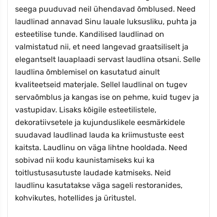
seega puuduvad neil ühendavad õmblused. Need
laudlinad annavad Sinu lauale luksusliku, puhta ja
esteetilise tunde. Kandilised laudlinad on
valmistatud nii, et need langevad graatsiliselt ja
elegantselt lauaplaadi servast laudlina otsani. Selle
laudlina õmblemisel on kasutatud ainult
kvaliteetseid materjale. Sellel laudlinal on tugev
servaõmblus ja kangas ise on pehme, kuid tugev ja
vastupidav. Lisaks kõigile esteetilistele,
dekoratiivsetele ja kujunduslikele eesmärkidele
suudavad laudlinad lauda ka kriimustuste eest
kaitsta. Laudlinu on väga lihtne hooldada. Need
sobivad nii kodu kaunistamiseks kui ka
toitlustusasutuste laudade katmiseks. Neid
laudlinu kasutatakse väga sageli restoranides,
kohvikutes, hotellides ja üritustel.