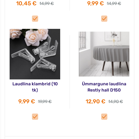
10,45 €
9,99 €
14,99 €
14,99 €
Laudlina klambrid (10
Ümmargune laudlina
tk)
Restly hall D150
9,99 €
12,90 €
19,99 €
14,90 €