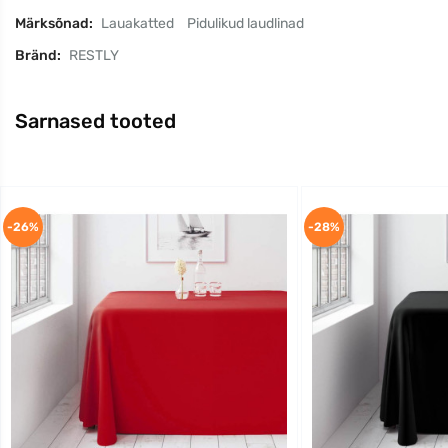
Märksõnad:
Lauakatted
Pidulikud laudlinad
Bränd:
RESTLY
Sarnased tooted
-26%
-28%