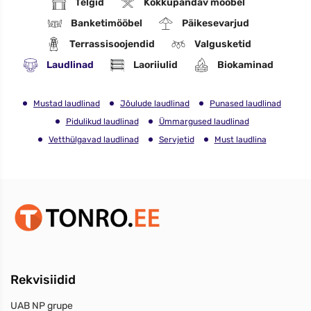
Telgid
Kokkupandav mööbel
Banketimööbel
Päikesevarjud
Terrassisoojendid
Valgusketid
Laudlinad
Laoriiulid
Biokaminad
Mustad laudlinad
Jõulude laudlinad
Punased laudlinad
Pidulikud laudlinad
Ümmargused laudlinad
Vetthülgavad laudlinad
Servjetid
Must laudlina
Rekvisiidid
UAB NP grupe