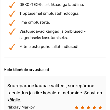
OEKO-TEX® sertifikaadiga laudlina.
Tipptasemel õmblustehnoloogia.
Ilma õmblusteta.
Vastupidavad kangad ja õmblused -
sagedaseks kasutamiseks.
Mitme ostu puhul allahindlused!
Meie klientide arvustused
Suurepärane kauba kvaliteet, suurepärane
teenindus ja kiire kohaletoimetamine. Soovitan
kõigile.
Nikolay Markov