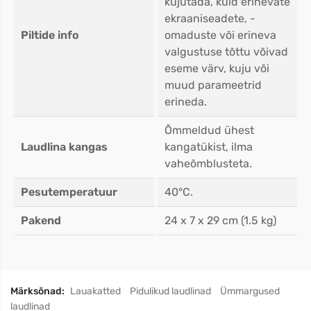
kujutada, kuid erinevate
ekraaniseadete, -
Piltide info
omaduste või erineva
valgustuse tõttu võivad
eseme värv, kuju või
muud parameetrid
erineda.
Õmmeldud ühest
Laudlina kangas
kangatükist, ilma
vaheõmblusteta.
Pesutemperatuur
40°C.
Pakend
24 x 7 x 29 cm (1.5 kg)
Märksõnad:
Lauakatted
Pidulikud laudlinad
Ümmargused
laudlinad