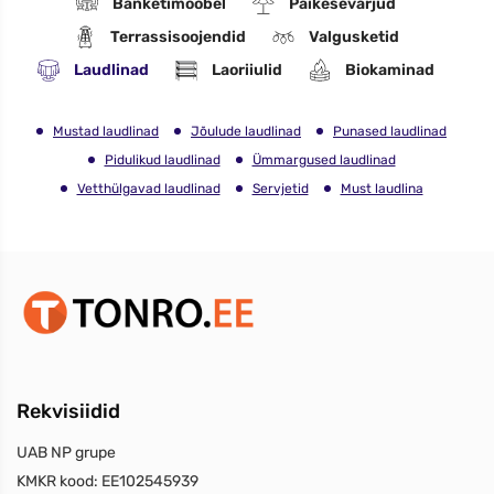
Banketimööbel
Päikesevarjud
Terrassisoojendid
Valgusketid
Laudlinad
Laoriiulid
Biokaminad
Mustad laudlinad
Jõulude laudlinad
Punased laudlinad
Pidulikud laudlinad
Ümmargused laudlinad
Vetthülgavad laudlinad
Servjetid
Must laudlina
Rekvisiidid
UAB NP grupe
KMKR kood:
EE102545939