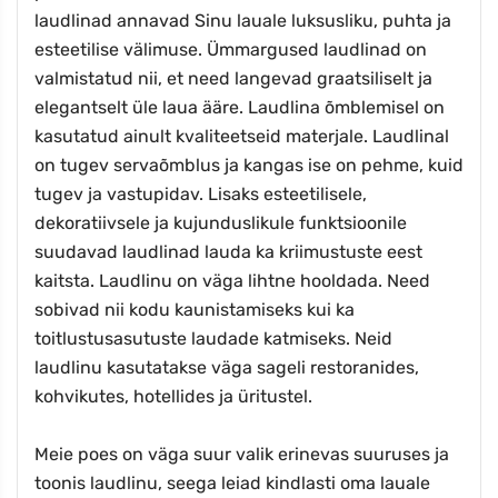
laudlinad annavad Sinu lauale luksusliku, puhta ja
esteetilise välimuse. Ümmargused laudlinad on
valmistatud nii, et need langevad graatsiliselt ja
elegantselt üle laua ääre. Laudlina õmblemisel on
kasutatud ainult kvaliteetseid materjale. Laudlinal
on tugev servaõmblus ja kangas ise on pehme, kuid
tugev ja vastupidav. Lisaks esteetilisele,
dekoratiivsele ja kujunduslikule funktsioonile
suudavad laudlinad lauda ka kriimustuste eest
kaitsta. Laudlinu on väga lihtne hooldada. Need
sobivad nii kodu kaunistamiseks kui ka
toitlustusasutuste laudade katmiseks. Neid
laudlinu kasutatakse väga sageli restoranides,
kohvikutes, hotellides ja üritustel.
Meie poes on väga suur valik erinevas suuruses ja
toonis laudlinu, seega leiad kindlasti oma lauale