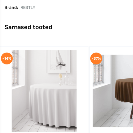
Bränd:
RESTLY
Sarnased tooted
-14%
-37%