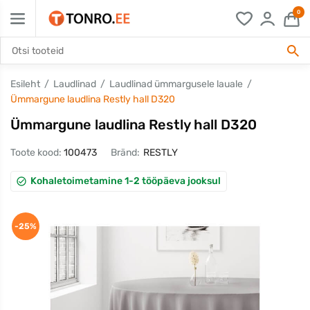
0
Esileht
Laudlinad
Laudlinad ümmargusele lauale
Ümmargune laudlina Restly hall D320
Ümmargune laudlina Restly hall D320
Toote kood:
100473
Bränd:
RESTLY
Kohaletoimetamine 1-2 tööpäeva jooksul
-25%