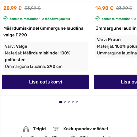
28,99 €
14,90 €
33,99 €
23,99 €
Kohaletoimetamine 1-2 tööpäeva jooksul
Kohaletoimetamine 1-2 
Määrdumiskindel ümmargune laudlina
Ümmargune laudlin
valge D290
Värv:
Pruun
Värv:
Valge
Materjal:
100% polü
Materjal:
Määrdumiskindel 100%
Ümmargune laudlina
polüester.
Ümmargune laudlina:
290 cm
Lisa ostukorvi
Lisa o
Telgid
Kokkupandav mööbel