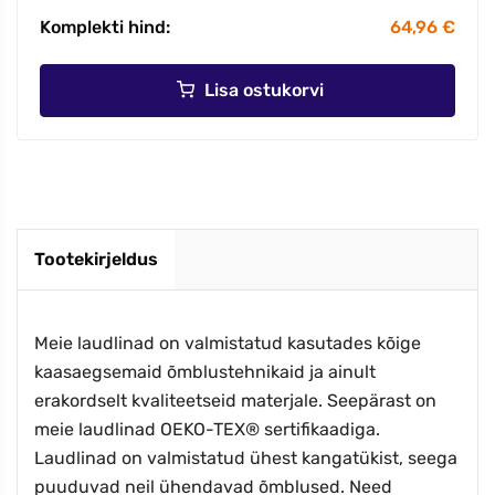
Komplekti hind:
64,96 €
Lisa ostukorvi
Tootekirjeldus
Meie laudlinad on valmistatud kasutades kõige
kaasaegsemaid õmblustehnikaid ja ainult
erakordselt kvaliteetseid materjale. Seepärast on
meie laudlinad OEKO-TEX® sertifikaadiga.
Laudlinad on valmistatud ühest kangatükist, seega
puuduvad neil ühendavad õmblused. Need