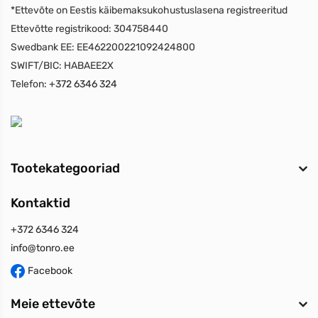
*Ettevõte on Eestis käibemaksukohustuslasena registreeritud
Ettevõtte registrikood:
304758440
Swedbank EE:
EE462200221092424800
SWIFT/BIC:
HABAEE2X
Telefon:
+372 6346 324
Tootekategooriad
Kontaktid
+372 6346 324
info@tonro.ee
Facebook
Meie ettevõte