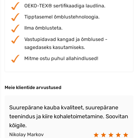
OEKO-TEX® sertifikaadiga laudlina.
Tipptasemel õmblustehnoloogia.
Ilma õmblusteta.
Vastupidavad kangad ja õmblused -
sagedaseks kasutamiseks.
Mitme ostu puhul allahindlused!
Meie klientide arvustused
Suurepärane kauba kvaliteet, suurepärane
teenindus ja kiire kohaletoimetamine. Soovitan
kõigile.
Nikolay Markov