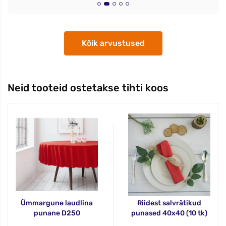
Kõik arvustused
Neid tooteid ostetakse tihti koos
Ümmargune laudlina
Riidest salvrätikud
punane D250
punased 40x40 (10 tk)