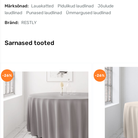
Märksõnad:
Lauakatted
Pidulikud laudlinad
Jõulude
laudlinad
Punased laudlinad
Ümmargused laudlinad
Bränd:
RESTLY
Sarnased tooted
-26%
-26%