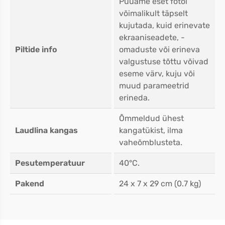
Püüame eset fotol
võimalikult täpselt
kujutada, kuid erinevate
ekraaniseadete, -
Piltide info
omaduste või erineva
valgustuse tõttu võivad
eseme värv, kuju või
muud parameetrid
erineda.
Õmmeldud ühest
Laudlina kangas
kangatükist, ilma
vaheõmblusteta.
Pesutemperatuur
40°C.
Pakend
24 x 7 x 29 cm (0.7 kg)