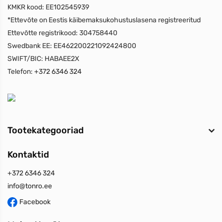
KMKR kood:
EE102545939
*Ettevõte on Eestis käibemaksukohustuslasena registreeritud
Ettevõtte registrikood:
304758440
Swedbank EE:
EE462200221092424800
SWIFT/BIC:
HABAEE2X
Telefon:
+372 6346 324
Tootekategooriad
Kontaktid
+372 6346 324
info@tonro.ee
Facebook