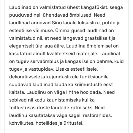
Laudlinad on valmistatud ühest kangatükist, seega
puuduvad neil ühendavad õmblused. Need
laudlinad annavad Sinu lauale luksusliku, puhta ja
esteetilise välimuse. Ümmargused laudlinad on
valmistatud nii, et need langevad graatsiliselt ja
elegantselt üle laua ääre. Laudlina õmblemisel on
kasutatud ainult kvaliteetseid materjale. Laudlinal
on tugev servaõmblus ja kangas ise on pehme, kuid
tugev ja vastupidav. Lisaks esteetilisele,
dekoratiivsele ja kujunduslikule funktsioonile
suudavad laudlinad lauda ka kriimustuste eest
kaitsta. Laudlinu on väga lihtne hooldada. Need
sobivad nii kodu kaunistamiseks kui ka
toitlustusasutuste laudade katmiseks. Neid
laudlinu kasutatakse väga sageli restoranides,
kohvikutes, hotellides ja üritustel.