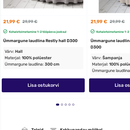
21,99 €
21,99 €
29,99 €
29,99 €
Kohaletoimetamine 1-2 tööpäeva jooksul
Kohaletoimetamine 1-2 
Ümmargune laudlina Restly hall D300
Ümmargune laudlina
D300
Värv:
Hall
Materjal:
100% polüester
Värv:
Šampanja
Ümmargune laudlina:
300 cm
Materjal:
100% polü
Ümmargune laudlina
Lisa ostukorvi
Lisa o
Telgid
Kokkupandav mööbel