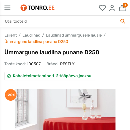
0
Esileht
Laudlinad
Laudlinad ümmargusele lauale
Ümmargune laudlina punane D250
Ümmargune laudlina punane D250
Toote kood:
100507
Bränd:
RESTLY
Kohaletoimetamine 1-2 tööpäeva jooksul
-20%