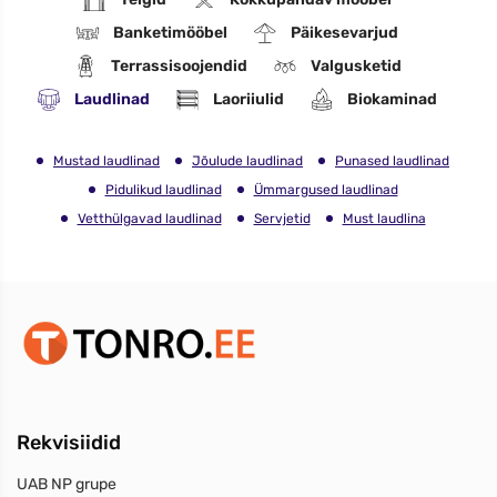
Banketimööbel
Päikesevarjud
Terrassisoojendid
Valgusketid
Laudlinad
Laoriiulid
Biokaminad
Mustad laudlinad
Jõulude laudlinad
Punased laudlinad
Pidulikud laudlinad
Ümmargused laudlinad
Vetthülgavad laudlinad
Servjetid
Must laudlina
Rekvisiidid
UAB NP grupe