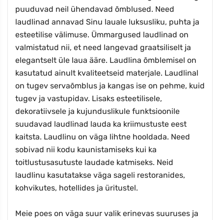
puuduvad neil ühendavad õmblused. Need
laudlinad annavad Sinu lauale luksusliku, puhta ja
esteetilise välimuse. Ümmargused laudlinad on
valmistatud nii, et need langevad graatsiliselt ja
elegantselt üle laua ääre. Laudlina õmblemisel on
kasutatud ainult kvaliteetseid materjale. Laudlinal
on tugev servaõmblus ja kangas ise on pehme, kuid
tugev ja vastupidav. Lisaks esteetilisele,
dekoratiivsele ja kujunduslikule funktsioonile
suudavad laudlinad lauda ka kriimustuste eest
kaitsta. Laudlinu on väga lihtne hooldada. Need
sobivad nii kodu kaunistamiseks kui ka
toitlustusasutuste laudade katmiseks. Neid
laudlinu kasutatakse väga sageli restoranides,
kohvikutes, hotellides ja üritustel.
Meie poes on väga suur valik erinevas suuruses ja