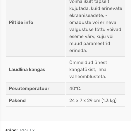
võimalikult täpselt
kujutada, kuid erinevate
ekraaniseadete, -
Piltide info
omaduste või erineva
valgustuse tõttu võivad
eseme värv, kuju või
muud parameetrid
erineda.
Õmmeldud ühest
Laudlina kangas
kangatükist, ilma
vaheõmblusteta.
Pesutemperatuur
40°C.
Pakend
24 x 7 x 29 cm (1.3 kg)
Bränd:
RESTLY