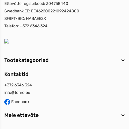
Ettevõtte registrikood:
304758440
Swedbank EE:
EE462200221092424800
SWIFT/BIC:
HABAEE2X
Telefon:
+372 6346 324
Tootekategooriad
Kontaktid
+372 6346 324
info@tonro.ee
Facebook
Meie ettevõte