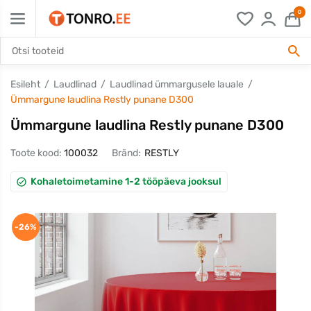
0
Esileht
Laudlinad
Laudlinad ümmargusele lauale
Ümmargune laudlina Restly punane D300
Ümmargune laudlina Restly punane D300
Toote kood:
100032
Bränd:
RESTLY
Kohaletoimetamine 1-2 tööpäeva jooksul
-26%