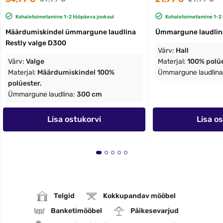
Kohaletoimetamine 1-2 tööpäeva jooksul
Kohaletoimetamine 1-2 
Määrdumiskindel ümmargune laudlina
Ümmargune laudlina
Restly valge D300
Värv:
Hall
Värv:
Valge
Materjal:
100% polü
Materjal:
Määrdumiskindel 100%
Ümmargune laudlina
polüester.
Ümmargune laudlina:
300 cm
Lisa ostukorvi
Lisa o
Telgid
Kokkupandav mööbel
Banketimööbel
Päikesevarjud