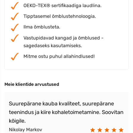
OEKO-TEX® sertifikaadiga laudlina.
Tipptasemel õmblustehnoloogia.
Ilma õmblusteta.
Vastupidavad kangad ja õmblused -
sagedaseks kasutamiseks.
Mitme ostu puhul allahindlused!
Meie klientide arvustused
Suurepärane kauba kvaliteet, suurepärane
teenindus ja kiire kohaletoimetamine. Soovitan
kõigile.
Nikolay Markov