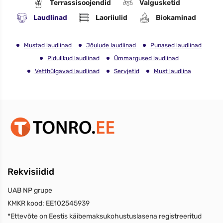
Terrassisoojendid
Valgusketid
Laudlinad
Laoriiulid
Biokaminad
Mustad laudlinad
Jõulude laudlinad
Punased laudlinad
Pidulikud laudlinad
Ümmargused laudlinad
Vetthülgavad laudlinad
Servjetid
Must laudlina
Rekvisiidid
UAB NP grupe
KMKR kood:
EE102545939
*Ettevõte on Eestis käibemaksukohustuslasena registreeritud