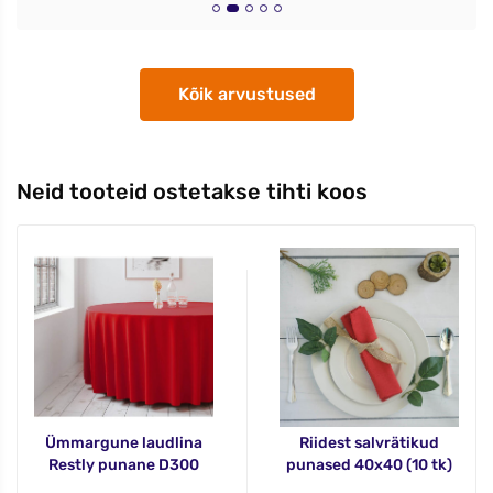
Kõik arvustused
Neid tooteid ostetakse tihti koos
Ümmargune laudlina
Riidest salvrätikud
Restly punane D300
punased 40x40 (10 tk)