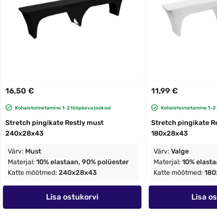
16,50 €
11,99 €
Kohaletoimetamine 1-2 tööpäeva jooksul
Kohaletoimetamine 1-2 
Stretch pingikate Restly must
Stretch pingikate R
240x28x43
180x28x43
Värv:
Must
Värv:
Valge
Materjal:
10% elastaan, 90% polüester
Materjal:
10% elasta
Katte mõõtmed:
240x28x43
Katte mõõtmed:
180
Lisa ostukorvi
Lisa o