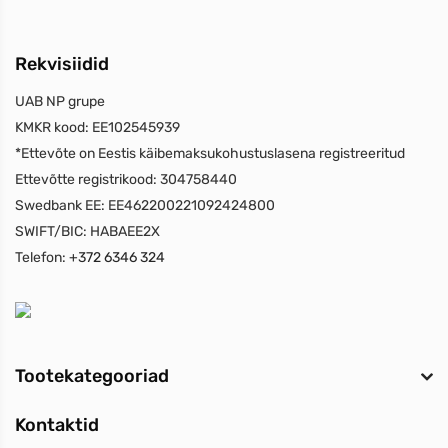
Rekvisiidid
UAB NP grupe
KMKR kood:
EE102545939
*Ettevõte on Eestis käibemaksukohustuslasena registreeritud
Ettevõtte registrikood:
304758440
Swedbank EE:
EE462200221092424800
SWIFT/BIC:
HABAEE2X
Telefon:
+372 6346 324
Tootekategooriad
Kontaktid