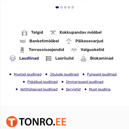
Telgid
Kokkupandav mööbel
Banketimööbel
Päikesevarjud
Terrassisoojendid
Valgusketid
Laudlinad
Laoriiulid
Biokaminad
Mustad laudlinad
Jõulude laudlinad
Punased laudlinad
Pidulikud laudlinad
Ümmargused laudlinad
Vetthülgavad laudlinad
Servjetid
Must laudlina