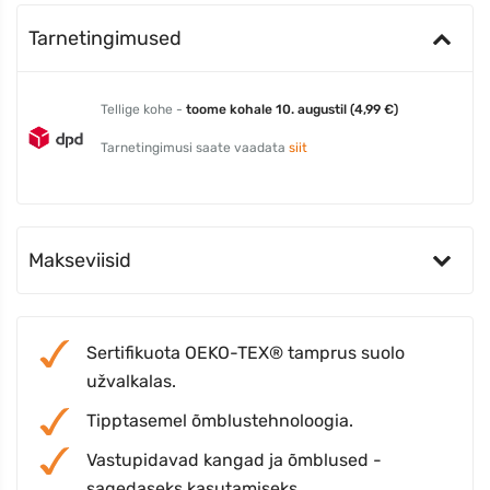
Tarnetingimused
Tellige kohe -
toome kohale 10. augustil (4,99 €)
Tarnetingimusi saate vaadata
siit
Makseviisid
Sertifikuota OEKO-TEX® tamprus suolo
užvalkalas.
Tipptasemel õmblustehnoloogia.
Vastupidavad kangad ja õmblused -
sagedaseks kasutamiseks.