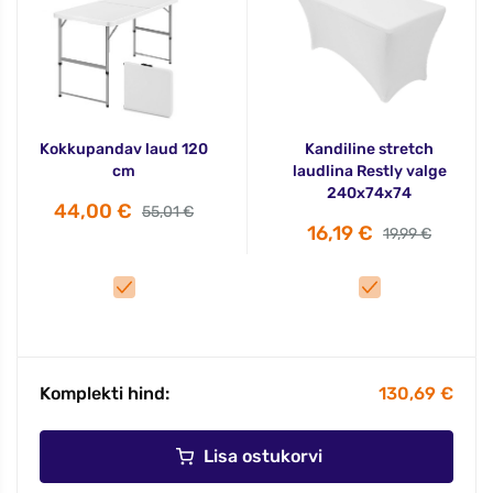
Kokkupandav laud 120
Kandiline stretch
cm
laudlina Restly valge
240x74x74
44,00 €
55,01 €
16,19 €
19,99 €
Komplekti hind:
130,69 €
Lisa ostukorvi