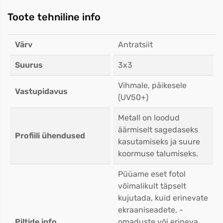
Toote tehniline info
Värv
Antratsiit
Suurus
3x3
Vihmale, päikesele
Vastupidavus
(UV50+)
Metall on loodud
äärmiselt sagedaseks
Profiili ühendused
kasutamiseks ja suure
koormuse talumiseks.
Püüame eset fotol
võimalikult täpselt
kujutada, kuid erinevate
ekraaniseadete, -
Piltide info
omaduste või erineva