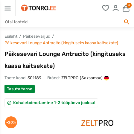
0
Esileht
Päikesevarjud
Päikesevari Lounge Antracito (kingituseks kaasa kaitsekate)
Päikesevari Lounge Antracito (kingituseks
kaasa kaitsekate)
Toote kood:
301189
Bränd:
ZELTPRO
(Saksamaa)
Tasuta tarne
Kohaletoimetamine 1-2 tööpäeva jooksul
-20%