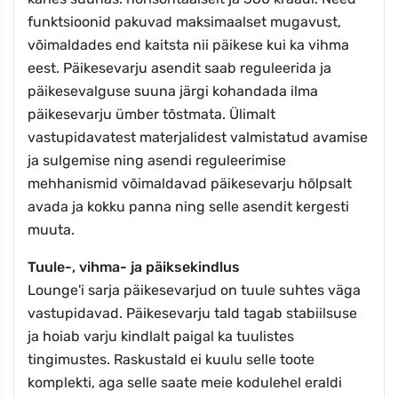
funktsioonid pakuvad maksimaalset mugavust,
võimaldades end kaitsta nii päikese kui ka vihma
eest. Päikesevarju asendit saab reguleerida ja
päikesevalguse suuna järgi kohandada ilma
päikesevarju ümber tõstmata. Ülimalt
vastupidavatest materjalidest valmistatud avamise
ja sulgemise ning asendi reguleerimise
mehhanismid võimaldavad päikesevarju hõlpsalt
avada ja kokku panna ning selle asendit kergesti
muuta.
Tuule-, vihma- ja päiksekindlus
Lounge'i sarja päikesevarjud on tuule suhtes väga
vastupidavad. Päikesevarju tald tagab stabiilsuse
ja hoiab varju kindlalt paigal ka tuulistes
tingimustes. Raskustald ei kuulu selle toote
komplekti, aga selle saate meie kodulehel eraldi