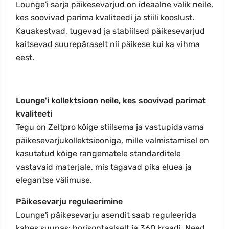
Lounge'i sarja päikesevarjud on ideaalne valik neile,
kes soovivad parima kvaliteedi ja stiili kooslust.
Kauakestvad, tugevad ja stabiilsed päikesevarjud
kaitsevad suurepäraselt nii päikese kui ka vihma
eest.
Lounge'i kollektsioon neile, kes soovivad parimat
kvaliteeti
Tegu on Zeltpro kõige stiilsema ja vastupidavama
päikesevarjukollektsiooniga, mille valmistamisel on
kasutatud kõige rangematele standarditele
vastavaid materjale, mis tagavad pika eluea ja
elegantse välimuse.
Päikesevarju reguleerimine
Lounge'i päikesevarju asendit saab reguleerida
kahes suunas: horisontaalselt ja 360 kraadi. Need