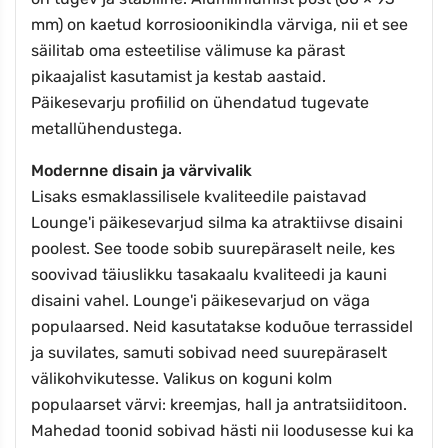
mm) on kaetud korrosioonikindla värviga, nii et see
säilitab oma esteetilise välimuse ka pärast
pikaajalist kasutamist ja kestab aastaid.
Päikesevarju profiilid on ühendatud tugevate
metallühendustega.
Modernne disain ja värvivalik
Lisaks esmaklassilisele kvaliteedile paistavad
Lounge'i päikesevarjud silma ka atraktiivse disaini
poolest. See toode sobib suurepäraselt neile, kes
soovivad täiuslikku tasakaalu kvaliteedi ja kauni
disaini vahel. Lounge'i päikesevarjud on väga
populaarsed. Neid kasutatakse koduõue terrassidel
ja suvilates, samuti sobivad need suurepäraselt
välikohvikutesse. Valikus on koguni kolm
populaarset värvi: kreemjas, hall ja antratsiiditoon.
Mahedad toonid sobivad hästi nii loodusesse kui ka