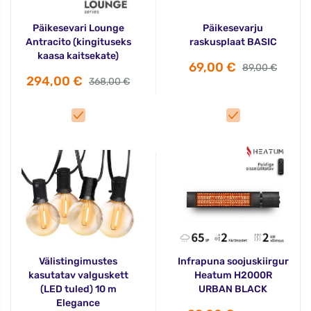
Päikesevari Lounge
Päikesevarju
Antracito (kingituseks
raskusplaat BASIC
kaasa kaitsekate)
69,00 €
89,00 €
294,00 €
368,00 €
Välistingimustes
Infrapuna soojuskiirgur
kasutatav valguskett
Heatum H2000R
(LED tuled) 10 m
URBAN BLACK
Elegance