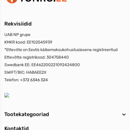
Rekvisiidid
UAB NP grupe
KMKR kood:
EE102545939
*Ettevõte on Eestis käibemaksukohustuslasena registreeritud
Ettevõtte registrikood:
304758440
Swedbank EE:
EE462200221092424800
SWIFT/BIC:
HABAEE2X
Telefon:
+372 6346 324
Tootekategooriad
Kontaktid