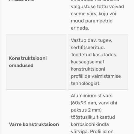
valgustuse tõttu võivad
eseme värv, kuju või
muud parameetrid
erineda.
Vastupidav, tugev,
sertifitseeritud.
Toodetud kasutades
Konstruktsiooni
kaasaegseimat
omadused
konstruktsiooni
profiilide valmistamise
tehnoloogiat.
Alumiiniumist vars
(60x93 mm, värvikihi
paksus 2 mm),
tööstuslikult kaetud
Varre konstruktsioon
korrosioonikindla
värviga. Profiilid on