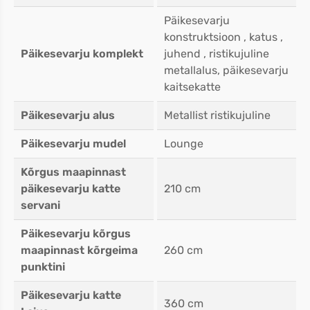
Päikesevarju
konstruktsioon , katus ,
Päikesevarju komplekt
juhend , ristikujuline
metallalus, päikesevarju
kaitsekatte
Päikesevarju alus
Metallist ristikujuline
Päikesevarju mudel
Lounge
Kõrgus maapinnast
päikesevarju katte
210 cm
servani
Päikesevarju kõrgus
maapinnast kõrgeima
260 cm
punktini
Päikesevarju katte
360 cm