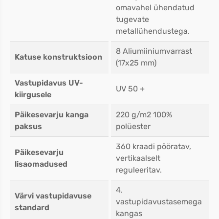
omavahel ühendatud
tugevate
metallühendustega.
8 Aliumiiniumvarrast
Katuse konstruktsioon
(17x25 mm)
Vastupidavus UV-
UV 50 +
kiirgusele
Päikesevarju kanga
220 g/m2 100%
paksus
polüester
360 kraadi pööratav,
Päikesevarju
vertikaalselt
lisaomadused
reguleeritav.
4.
Värvi vastupidavuse
vastupidavustasemega
standard
kangas