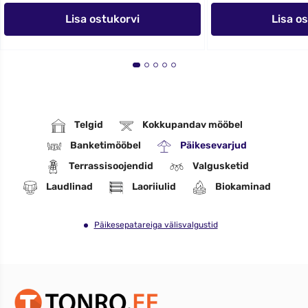
Lisa ostukorvi
Lisa o
Telgid
Kokkupandav mööbel
Banketimööbel
Päikesevarjud
Terrassisoojendid
Valgusketid
Laudlinad
Laoriiulid
Biokaminad
Päikesepatareiga välisvalgustid