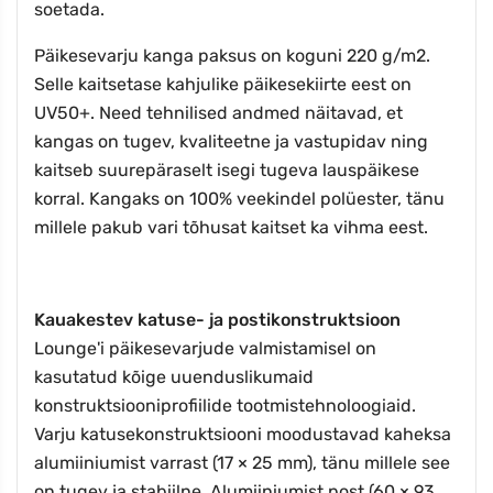
soetada.
Päikesevarju kanga paksus on koguni 220 g/m2.
Selle kaitsetase kahjulike päikesekiirte eest on
UV50+. Need tehnilised andmed näitavad, et
kangas on tugev, kvaliteetne ja vastupidav ning
kaitseb suurepäraselt isegi tugeva lauspäikese
korral. Kangaks on 100% veekindel polüester, tänu
millele pakub vari tõhusat kaitset ka vihma eest.
Kauakestev katuse- ja postikonstruktsioon
Lounge'i päikesevarjude valmistamisel on
kasutatud kõige uuenduslikumaid
konstruktsiooniprofiilide tootmistehnoloogiaid.
Varju katusekonstruktsiooni moodustavad kaheksa
alumiiniumist varrast (17 × 25 mm), tänu millele see
on tugev ja stabiilne. Alumiiniumist post (60 × 93