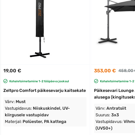
19,00 €
353,00 €
458,00 
Kohaletoimetamine 1-2 tööpäeva jooksul
Kohaletoimetamine 1-2 
Zeltpro Comfort päikesevarju kaitsekate
Päikesevari Lounge 
alusega (kingitusek
Värv:
Must
Vastupidavus:
Niiskuskindel, UV-
Värv:
Antratsiit
kiirgusele vastupidav
Suurus:
3x3
Materjal:
Polüester, PA kattega
Vastupidavus:
Vihma
(UV50+)