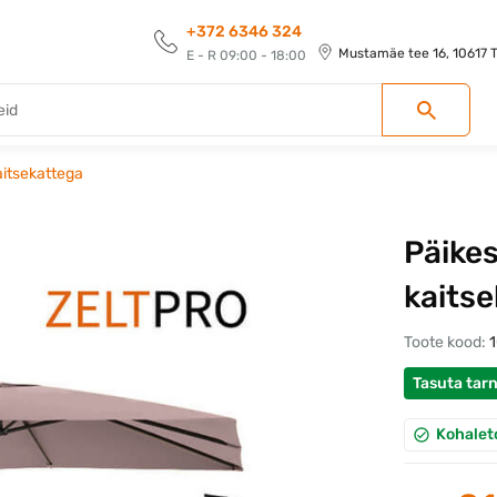
+372 6346 324
Mustamäe tee 16, 10617 Ta
E - R 09:00 - 18:00
aitsekattega
Päike
kaits
Toote kood:
Tasuta tar
Kohalet