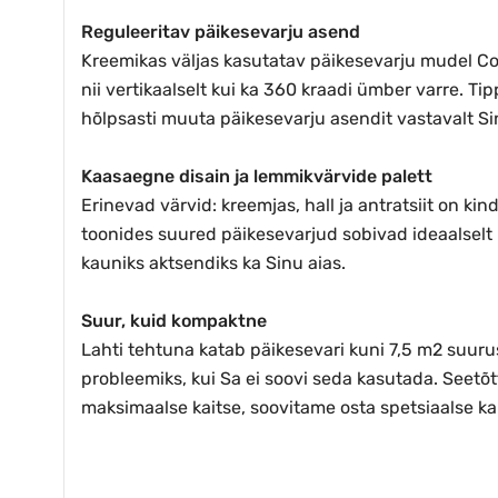
Reguleeritav päikesevarju asend
Kreemikas väljas kasutatav päikesevarju mudel Co
nii vertikaalselt kui ka 360 kraadi ümber varre.
hõlpsasti muuta päikesevarju asendit vastavalt Si
Kaasaegne disain ja lemmikvärvide palett
Erinevad värvid: kreemjas, hall ja antratsiit on 
toonides suured päikesevarjud sobivad ideaalselt k
kauniks aktsendiks ka Sinu aias.
Suur, kuid kompaktne
Lahti tehtuna katab päikesevari kuni 7,5 m2 suuru
probleemiks, kui Sa ei soovi seda kasutada. Seetõt
maksimaalse kaitse, soovitame osta spetsiaalse kait