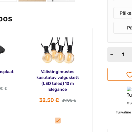
Päike
koos
Pä
usplaat
Välistingimustes
kasutatav valguskett
(LED tuled) 10 m
00 €
Elegance
32,50 €
39,00 €
Turvaline