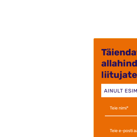
Väga kii
.Kvalite
Krista J