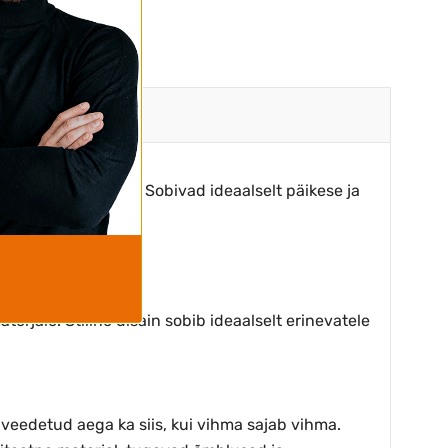
s ja koduaedades. Sobivad ideaalselt päikese ja
suhe on väga hea.
rjale. Stiilne disain sobib ideaalselt erinevatele
 veedetud aega ka siis, kui vihma sajab vihma.