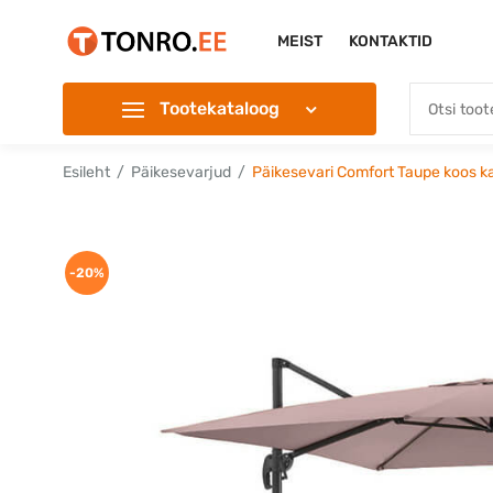
MEIST
KONTAKTID
Tootekataloog
Esileht
Päikesevarjud
Päikesevari Comfort Taupe koos k
-20%