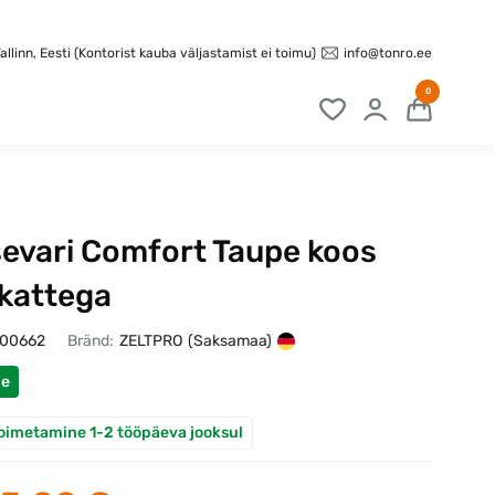
info@tonro.ee
llinn, Eesti (Kontorist kauba väljastamist ei toimu)
0
sevari Comfort Taupe koos
ekattega
100662
Bränd:
ZELTPRO
(Saksamaa)
ne
oimetamine 1-2 tööpäeva jooksul