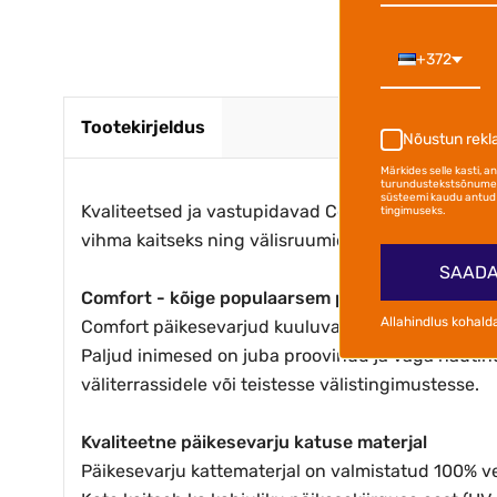
+372
Tootekirjeldus
Nõustun rek
Märkides selle kasti, 
turundustekstsõnumei
süsteemi kaudu antud 
Kvaliteetsed ja vastupidavad Comfort päikesevarj
tingimuseks.
vihma kaitseks ning välisruumide kaunistamiseks.
SAADA
Comfort - kõige populaarsem päikesevarjude kla
Allahindlus kohald
Comfort päikesevarjud kuuluvad kõige populaarsem
Paljud inimesed on juba proovinud ja väga nautinud
väliterrassidele või teistesse välistingimustesse.
Kvaliteetne päikesevarju katuse materjal
Päikesevarju kattematerjal on valmistatud 100% ve