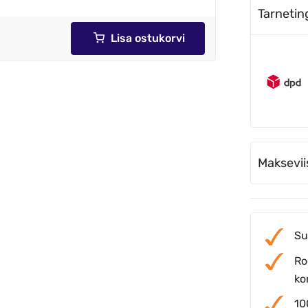
Tarneti
Lisa ostukorvi
Maksevii
Su
Ro
ko
10