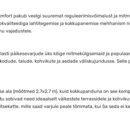
mfort pakub veelgi suuremat reguleerimisvõimalust ja mitme
 Tippkvaliteediga lahtitegemise ja kokkupanemise mehhanis
nu vajadustele.
kindlasti päikesevarjude üks kõige mitmekülgsemaid ja popula
odude, talude, kohvikute ja aedade väliskujundusse. Selle pä
se ala (mõõtmed 2,7x2,7 m), kuid kokkupanduna on see kompak
tu sobivad need ideaalselt väikestele terrassidele ja kohvi
sekatte, mille saad varjule peale tõmmata, kui Sa seda ei kas