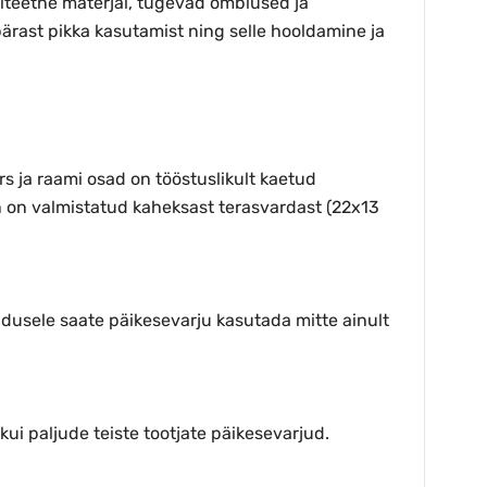
aliteetne materjal, tugevad õmblused ja
ärast pikka kasutamist ning selle hooldamine ja
 ja raami osad on tööstuslikult kaetud
n on valmistatud kaheksast terasvardast (22x13
madusele saate päikesevarju kasutada mitte ainult
i paljude teiste tootjate päikesevarjud.