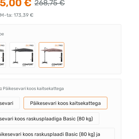
5,00 €
268,75 €
KM-ta: 173,39 €
pe
t:
Päikesevari koos kaitsekattega
sevari
Päikesevari koos kaitsekattega
sevari koos raskusplaadiga Basic (80 kg)
ikesevari koos raskusplaadi Basic (80 kg) ja