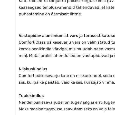
Kate kaitseb ka kahjuliku päikesekiirguse eest (UV
kaasaegsed õmblusvahendid tähendavad, et kate on
puhastamine on äärmiselt lihtne.
Vastupidav alumiiniumist vars ja terasest katus
Comfort Class päikesevarju vars on valmistatud t
korrosioonikindla värviga, mis muudab need vastu
mm). Metallprofiili ühendused on vastupidavad ja 
Niiskuskindlus
Comfort päikesevarju kate on niiskuskindel, seda ol
siis, kui päike paistab, vaid ka siis, kui sajab vihma.
Tuulekindlus
Nendel päikesevarjudel on tugev jalg ja eriti tug
Maksimaalse tugevuse saavutamiseks on vaja täien