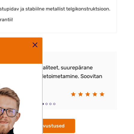
stupidav ja stabiilne metallist telgikonstruktsioon.
rantii!
ntide arvustused
epärane kauba kvaliteet, suurepärane
T
ndus ja kiire kohaletoimetamine. Soovitan
ko
e.
T
ay Markov
Su
Kõik arvustused