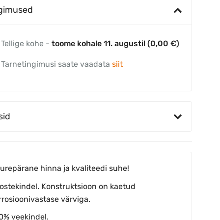
ngimused
Tellige kohe -
toome kohale 11. augustil (0,00 €)
Tarnetingimusi saate vaadata
siit
sid
urepärane hinna ja kvaliteedi suhe!
ostekindel. Konstruktsioon on kaetud
rrosioonivastase värviga.
0% veekindel.