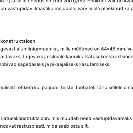
 40+) ja selle tihedus on kuni 200 g/m2. Hoolikalt valitud kv
 vastupidav ilmastiku mõjudele, värv ei ole pleekinud ka p
ekonstruktsioon
ugevast alumiiniumraamist, mille mõõtmed on 64x45 mm. Vars
pidavaks, tugevaks ja silmale kauniks. Katusekonstruktsioo
sobivad sagedaseks ja pikaajaliseks kasutamiseks.
uliselt rohkem kui paljudel teistel tootjatel. Tänu sellele o
ev katusekonstruktsioon, mis muudab need vastupidavamaks ku
davat raskusplaati, mida saab osta siit.