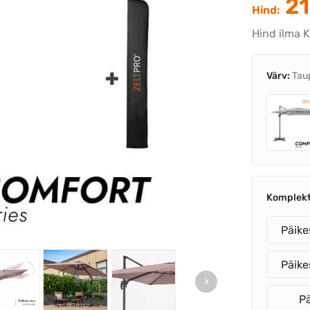
21
Hind:
Hind ilma 
Värv:
Tau
Komplek
Päike
Päike
Pä