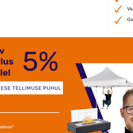
Va
Ga
Meie klie
re teenindus .Toote ja hinna suhe paigas
Suur
etne toode .
teeni
kõigil
aksen Alonjum OÜ
Nikol