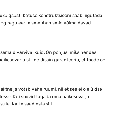
külgsust! Katuse konstruktsiooni saab liigutada
m ning reguleerimismehhanismid võimaldavad
arsemaid värvivalikuid. On põhjus, miks nendes
ikesevarju stiilne disain garanteerib, et toode on
tne ja võtab vähe ruumi, nii et see ei ole üldse
kutesse. Kui soovid tagada oma päikesevarju
uta. Katte saad osta siit.