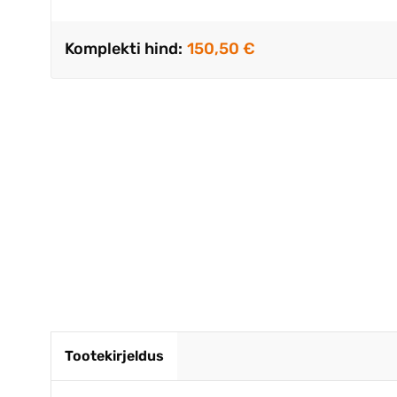
Komplekti hind:
150,50 €
Väga kii
.Kvalite
Krista J
Tootekirjeldus