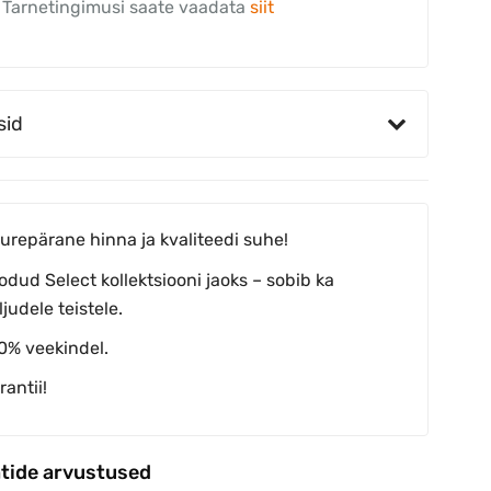
Tarnetingimusi saate vaadata
siit
sid
urepärane hinna ja kvaliteedi suhe!
odud Select kollektsiooni jaoks – sobib ka
ljudele teistele.
0% veekindel.
rantii!
ntide arvustused