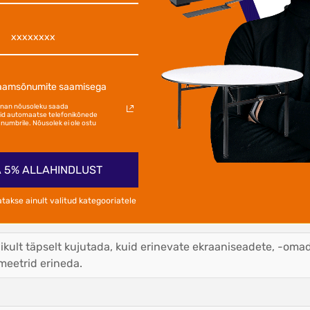
laamsõnumite saamisega
annan nõusoleku saada
d automaatse telefonikõnede
numbrile. Nõusolek ei ole ostu
sele vastupidav
 5% ALLAHINDLUST
atakse ainult valitud kategooriatele
universaalne
ikult täpselt kujutada, kuid erinevate ekraaniseadete, -oma
meetrid erineda.