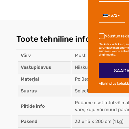
+372
Nõustun rek
Toote tehniline info
Märkides selle kasti, 
turundustekstsõnumei
süsteemi kaudu antud 
Värv
Must
tingimuseks.
Vastupidavus
Niiskuskindel, UV-kiirgu
SAADA
Materjal
Polüester, PA kattega
Allahindlus kohald
Suurus
Select päikesvarjudele, 
Püüame eset fotol võimal
Piltide info
värv, kuju või muud para
Pakend
33 x 15 x 200 cm (1 kg)