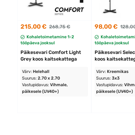
215,00 €
98,00 €
268,75 €
128,0
Kohaletoimetamine 1-2
Kohaletoimetami
tööpäeva jooksul
tööpäeva jooksul
Päikesevari Comfort Light
Päikesevari Sele
Grey koos kaitsekattega
koos kaitsekatte
Värv:
Helehall
Värv:
Kreemikas
Suurus:
2.70 x 2.70
Suurus:
3x3
Vastupidavus:
Vihmale,
Vastupidavus:
Vihm
päikesele (UV40+)
päikesele (UV40+)