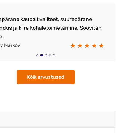
epärane kauba kvaliteet, suurepärane
T
ndus ja kiire kohaletoimetamine. Soovitan
ko
e.
T
ay Markov
Su
Kõik arvustused