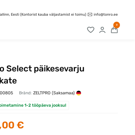
info@tonro.ee
llinn, Eesti (Kontorist kauba väljastamist ei toimu)
0
o Select päikesevarju
kate
100805
Bränd:
ZELTPRO
(Saksamaa)
oimetamine 1-2 tööpäeva jooksul
,00 €