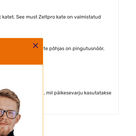
katet. See must Zeltpro kate on valmistatud
ttele veekindel. Katte põhjas on pingutusnöör,
(eriti talveperioodil, mil päikesevarju kasutatakse
kasutata.