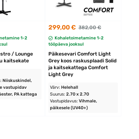
299,00 €
382,00 €
metamine 1-2
Kohaletoimetamine 1-2
ksul
tööpäeva jooksul
stro / Lounge
Päikesevari Comfort Light
u kaitsekate
Grey koos raskusplaadi Solid
ja kaitsekattega Comfort
Light Grey
s:
Niiskuskindel,
le vastupidav
Värv:
Helehall
üester, PA kattega
Suurus:
2.70 x 2.70
Vastupidavus:
Vihmale,
päikesele (UV40+)