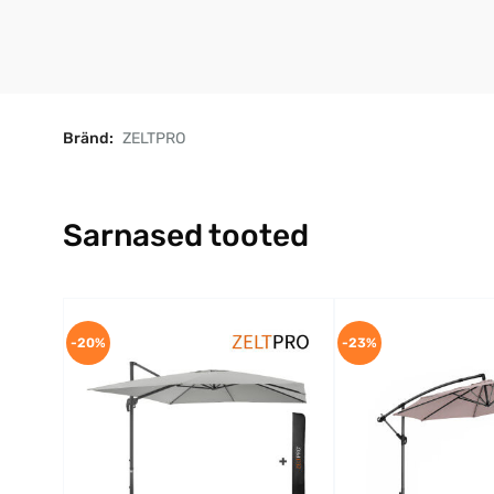
Bränd:
ZELTPRO
Sarnased tooted
-20%
-23%