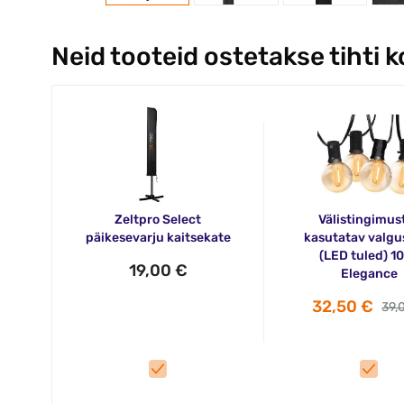
Neid tooteid ostetakse tihti 
Zeltpro Select
Välistingimus
päikesevarju kaitsekate
kasutatav valgu
(LED tuled) 1
19,00 €
Elegance
32,50 €
39,