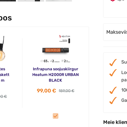
koos
Maksevii
Su
tes
Infrapuna soojuskiirgur
Lo
skett
Heatum H2000R URBAN
pa
0 m
BLACK
10
99,00 €
159,00 €
00 €
Ga
Meie klie