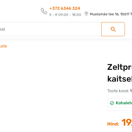
+372 6346 324
Mustamäe tee 16, 10617 Ta
E - R 09:00 - 18:00
kate
Zeltpr
kaitse
Toote kood:
Kohalet
19
Hind: