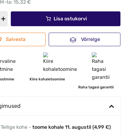
KM-ta: 15,32 €
Lisa ostukorvi
Salvesta
Võrrelge
 ostmine
Kiire kohaletoomine
Raha tagasi garantii
ngimused
Tellige kohe -
toome kohale 11. augustil (4,99 €)