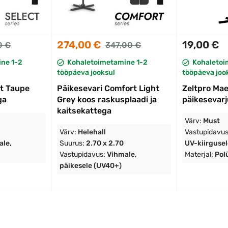
274,00 €
19,00 €
0 €
347,00 €
ne 1-2
Kohaletoimetamine 1-2
Kohaletoi
tööpäeva jooksul
tööpäeva joo
ct Taupe
Päikesevari Comfort Light
Zeltpro Mae
ga
Grey koos raskusplaadi ja
päikesevarj
kaitsekattega
Värv:
Must
Värv:
Helehall
Vastupidavu
ale,
Suurus:
2.70 x 2.70
UV-kiirguse
Vastupidavus:
Vihmale,
Materjal:
Pol
päikesele (UV40+)