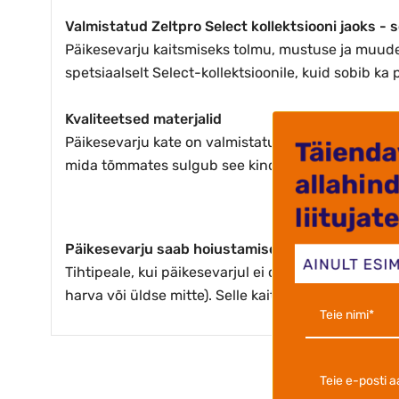
Valmistatud Zeltpro Select kollektsiooni jaoks - s
Päikesevarju kaitsmiseks tolmu, mustuse ja muude
spetsiaalselt Select-kollektsioonile, kuid sobib ka
Kvaliteetsed materjalid
Päikesevarju kate on valmistatud vastupidavast po
mida tõmmates sulgub see kindlalt ümber varju.
Päikesevarju saab hoiustamise ajal kaitsta
Tihtipeale, kui päikesevarjul ei ole kaitsekatet, p
harva või üldse mitte). Selle kaitsekattega tagad, e