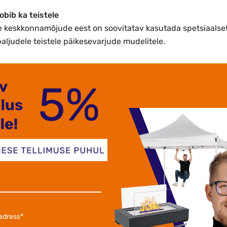
obib ka teistele
 keskkonnamõjude eest on soovitatav kasutada spetsiaalset 
 paljudele teistele päikesevarjude mudelitele.
lüesterkangast (180 g/m2), mis on tänu spetsiaalsele PA-ka
eab mõtlema, kuidas oleks ta ka nt panipaika panduna kaitstud 
t Sinu päikesevari on korralikult kaitstud ka ajal, kui seda ei 