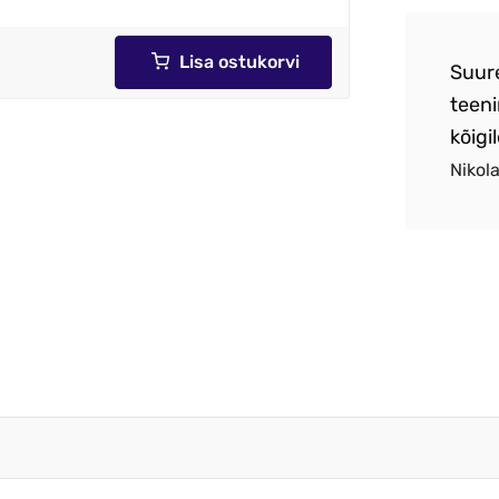
Lisa ostukorvi
re teenindus .Toote ja hinna suhe paigas
Suur
etne toode .
teeni
kõigil
aksen Alonjum OÜ
Nikol