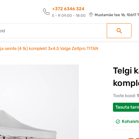
+372 6346 324
Mustamäe tee 16, 10617 Ta
E - R 09:00 - 18:00
 ja seinte (4 tk) komplekt 3x4,5 Valge Zeltpro TITAN
Telgi 
komple
Toote kood:
Tasuta tar
Kohalet