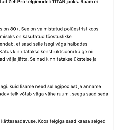
tud ZeltPro telgimudeli TITAN jaoks. Raam ei
tus on 80+. See on valmistatud polüestrist koos
miseks on kasutatud tööstuslikke
ndab, et saad selle isegi väga halbades
 Katus kinnitatakse konstruktsiooni külge nii
 välja jätta. Seinad kinnitatakse üksteise ja
ajagi, kuid lisame need sellegipoolest ja anname
andav telk võtab väga vähe ruumi, seega saad seda
e kättesaadavuse. Koos telgiga saad kaasa selged