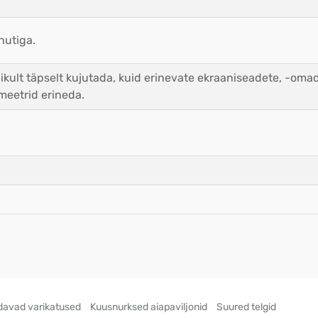
nutiga.
ikult täpselt kujutada, kuid erinevate ekraaniseadete, -oma
meetrid erineda.
avad varikatused
Kuusnurksed aiapaviljonid
Suured telgid