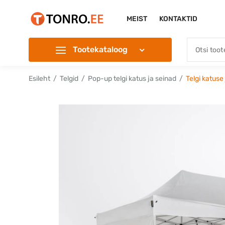
MEIST
KONTAKTID
Tootekataloog
Esileht
Telgid
Pop-up telgi katus ja seinad
Telgi katuse