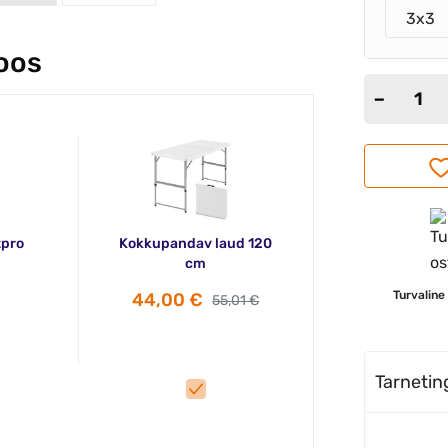
3x3
koos
tpro
Kokkupandav laud 120
cm
Turvaline
44,00 €
55,01 €
Tarneti