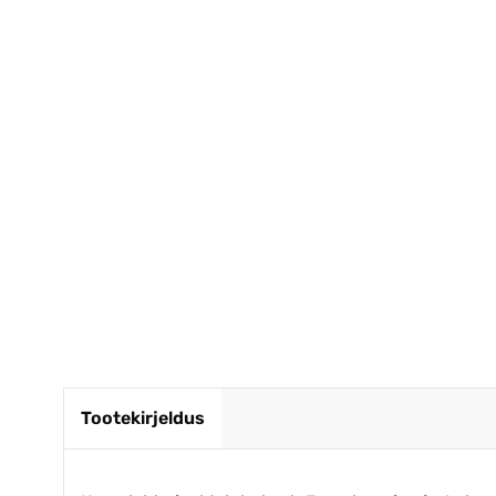
Väga kii
.Kvalite
Krista J
Tootekirjeldus