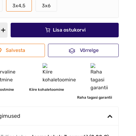
3x4,5
3x6
Lisa ostukorvi
Salvesta
Võrrelge
 ostmine
Kiire kohaletoomine
Raha tagasi garantii
ngimused