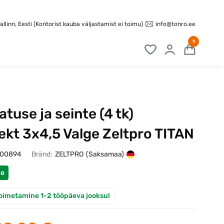
info@tonro.ee
llinn, Eesti (Kontorist kauba väljastamist ei toimu)
0
katuse ja seinte (4 tk)
kt 3x4,5 Valge Zeltpro TITAN
100894
Bränd:
ZELTPRO
(Saksamaa)
ne
oimetamine 1-2 tööpäeva jooksul