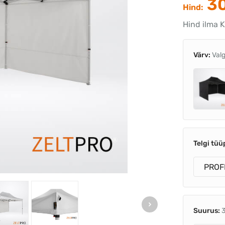
30
Hind:
Hind ilma K
Värv:
Val
Telgi tüü
PROF
Suurus: