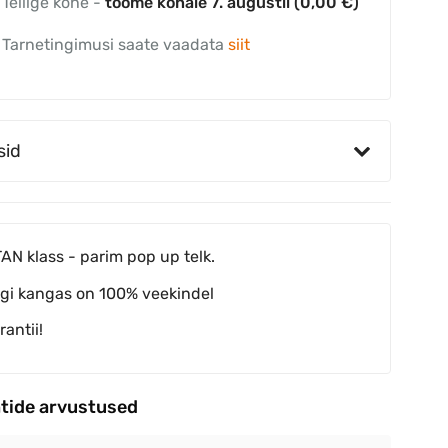
Tellige kohe -
toome kohale 7. augustil (0,00 €)
Tarnetingimusi saate vaadata
siit
sid
TAN klass - parim pop up telk.
lgi kangas on 100% veekindel
rantii!
ntide arvustused