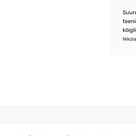
re teenindus .Toote ja hinna suhe paigas
Suur
etne toode .
teeni
kõigil
aksen Alonjum OÜ
Nikol