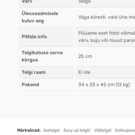
Värv
Valge
Ülesseadmisele
Väga kiiresti, vaid ühe mi
kuluv aeg
Püüame eset fotol võimal
Piltide info
värv, kuju või muud para
Telgikatuse serva
25 cm
kõrgus
Telgi raam
Ei ole
Pakend
34 x 23 x 45 cm (12 kg)
Märksõnad:
Aiatelgid
Easy up telgid
Välitelgid
Kokkupand