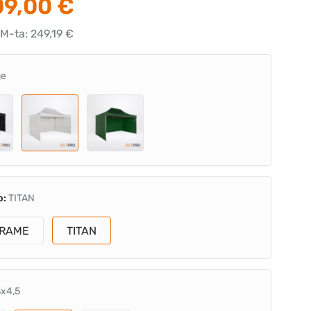
9,00 €
M-ta: 249,19 €
ge
p:
TITAN
RAME
TITAN
3x4,5