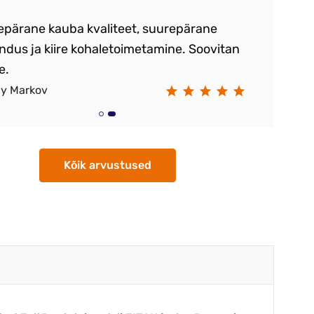
epärane kauba kvaliteet, suurepärane
ndus ja kiire kohaletoimetamine. Soovitan
e.
ay Markov
Kõik arvustused