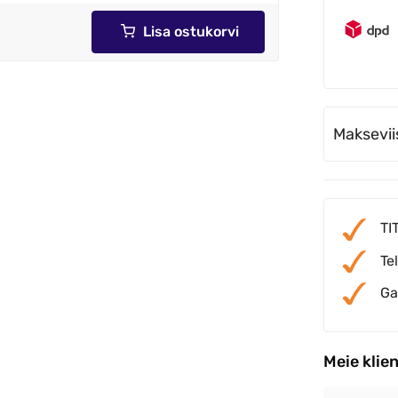
Lisa ostukorvi
Maksevii
TI
Te
Ga
Meie klie