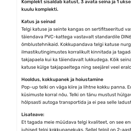
Komplekt sisaldab katust, 3 avata seina ja 1 uks
kuulu komplekti.
Katus ja seinad
Telgi katuse ja seinte kangas on sertifitseeritud 
täiendava PVC-kattega vastavalt standardile DIN
õmblustehnikaid. Kokkupandava telgi katuse nurga
ilmastikutingimustes korralikult kinnitada ja tagad
takjapaela kui ka täiendavalt lukkudega. Kõik sein
katuse külge takjapaeltega ning seejärel veel erald
Hooldus, kokkupanek ja hoiustamine
Pop-up telki on väga kiire ja lihtne kokku panna. 
küsimuste korral nõu. Telki on tänu mustust hülga
hõlpsasti autoga transportida ja ei pea selle ladu
Lisateave:
Et tagada meie müüdava telgi kvaliteet, on see e
juhised telgi kokkupanekuks. Sellel telgil on 2-aas