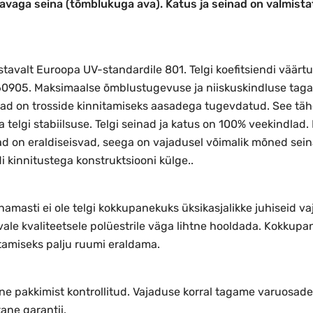
eavaga seina (tõmblukuga ava). Katus ja seinad on valmista
vastavalt Euroopa UV-standardile 801. Telgi koefitsiendi väär
60905.
Maksimaalse õmblustugevuse ja niiskuskindluse taga
d on trosside kinnitamiseks aasadega tugevdatud. See tähe
a telgi stabiilsuse. Telgi seinad ja katus on 100% veekindlad.
ad on eraldiseisvad, seega on vajadusel võimalik mõned seinad
i kinnitustega konstruktsiooni külge..
Enamasti ei ole telgi kokkupanekuks üksikasjalikke juhiseid v
vale kvaliteetsele polüestrile väga lihtne hooldada. Kokkup
stamiseks palju ruumi eraldama.
nne pakkimist kontrollitud. Vajaduse korral tagame varuosad
tane garantii.