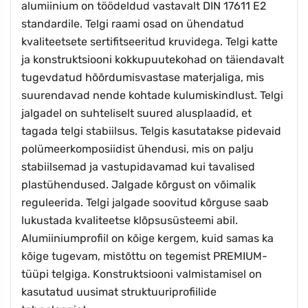
alumiinium on töödeldud vastavalt DIN 17611 E2
standardile. Telgi raami osad on ühendatud
kvaliteetsete sertifitseeritud kruvidega. Telgi katte
ja konstruktsiooni kokkupuutekohad on täiendavalt
tugevdatud hõõrdumisvastase materjaliga, mis
suurendavad nende kohtade kulumiskindlust. Telgi
jalgadel on suhteliselt suured alusplaadid, et
tagada telgi stabiilsus. Telgis kasutatakse pidevaid
polümeerkomposiidist ühendusi, mis on palju
stabiilsemad ja vastupidavamad kui tavalised
plastühendused. Jalgade kõrgust on võimalik
reguleerida. Telgi jalgade soovitud kõrguse saab
lukustada kvaliteetse klõpsusüsteemi abil.
Alumiiniumprofiil on kõige kergem, kuid samas ka
kõige tugevam, mistõttu on tegemist PREMIUM-
tüüpi telgiga. Konstruktsiooni valmistamisel on
kasutatud uusimat struktuuriprofiilide