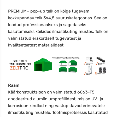
PREMIUM+ pop-up telk on kõige tugevam
kokkupandav telk 3x4,5 suuruskategoorias. See on
loodud professionaalseks ja sagedaseks
kasutamiseks kõikides ilmastikutingimustes. Telk on
valmistatud erakordselt tugevatest ja
kvaliteetsetest materjalidest.
Raam
Käärkonstruktsioon on valmistatud 6063-T5
anodeeritud alumiiniumprofiilidest, mis on UV- ja
korrosioonikindlad ning vastupidavad erinevatele
ilmastikutingimustele. Tootmisprotsessis kasutatud