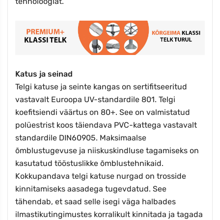
tehnoloogiat.
Katus ja seinad
Telgi katuse ja seinte kangas on sertifitseeritud
vastavalt Euroopa UV-standardile 801. Telgi
koefitsiendi väärtus on 80+. See on valmistatud
polüestrist koos täiendava PVC-kattega vastavalt
standardile DIN60905.
Maksimaalse
õmblustugevuse ja niiskuskindluse tagamiseks on
kasutatud tööstuslikke õmblustehnikaid.
Kokkupandava telgi katuse nurgad on trosside
kinnitamiseks aasadega tugevdatud. See
tähendab, et saad selle isegi väga halbades
ilmastikutingimustes korralikult kinnitada ja tagada