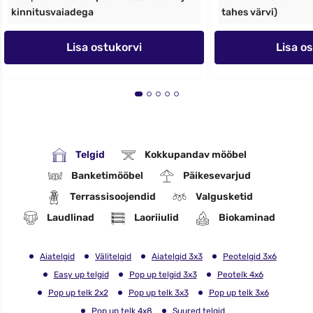
kinnitusvaiadega
tahes värvi)
Lisa ostukorvi
Lisa o
Telgid
Kokkupandav mööbel
Banketimööbel
Päikesevarjud
Terrassisoojendid
Valgusketid
Laudlinad
Laoriiulid
Biokaminad
Aiatelgid
Välitelgid
Aiatelgid 3x3
Peotelgid 3x6
Easy up telgid
Pop up telgid 3x3
Peotelk 4x6
Pop up telk 2x2
Pop up telk 3x3
Pop up telk 3x6
Pop up telk 4x8
Suured telgid