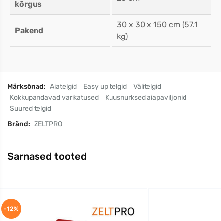
kõrgus
30 x 30 x 150 cm (57.1
Pakend
kg)
Märksõnad:
Aiatelgid
Easy up telgid
Välitelgid
Kokkupandavad varikatused
Kuusnurksed aiapaviljonid
Suured telgid
Bränd:
ZELTPRO
Sarnased tooted
-12%