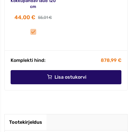
Kokkupandav laud 120
cm
44,00 €
55,01 €
Komplekti hind:
878,99 €
Lisa ostukorvi
Tootekirjeldus