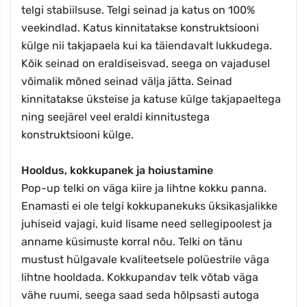
telgi stabiilsuse. Telgi seinad ja katus on 100%
veekindlad. Katus kinnitatakse konstruktsiooni
külge nii takjapaela kui ka täiendavalt lukkudega.
Kõik seinad on eraldiseisvad, seega on vajadusel
võimalik mõned seinad välja jätta. Seinad
kinnitatakse üksteise ja katuse külge takjapaeltega
ning seejärel veel eraldi kinnitustega
konstruktsiooni külge.
Hooldus, kokkupanek ja hoiustamine
Pop-up telki on väga kiire ja lihtne kokku panna.
Enamasti ei ole telgi kokkupanekuks üksikasjalikke
juhiseid vajagi, kuid lisame need sellegipoolest ja
anname küsimuste korral nõu. Telki on tänu
mustust hülgavale kvaliteetsele polüestrile väga
lihtne hooldada. Kokkupandav telk võtab väga
vähe ruumi, seega saad seda hõlpsasti autoga