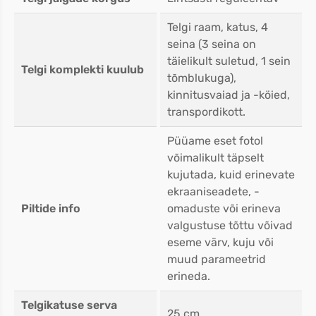
Telgi raam, katus, 4
seina (3 seina on
täielikult suletud, 1 sein
Telgi komplekti kuulub
tõmblukuga),
kinnitusvaiad ja -köied,
transpordikott.
Püüame eset fotol
võimalikult täpselt
kujutada, kuid erinevate
ekraaniseadete, -
Piltide info
omaduste või erineva
valgustuse tõttu võivad
eseme värv, kuju või
muud parameetrid
erineda.
Telgikatuse serva
25 cm