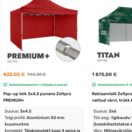
825,00 €
1 875,00 €
944,00 €
Kohaletoimetamine 1-2 tööpäeva jooksul
Kohaletoimetamine 9-10
Pop-up telk 3x4,5 punane Zeltpro
Reklaamtelk Zeltpro 
PREMIUM+
valitud värvi, trükk 
Suurus:
3x4,5
Suurus:
3x6
Telgi profiil:
Alumiinium 50 mm
Töö aeg::
ligikaudu
kuusnurkne
(kooskõlastatakse e
Komplekt:
Täiskomplekt koos 4 seina ja
Värv:
Mitmevärviline