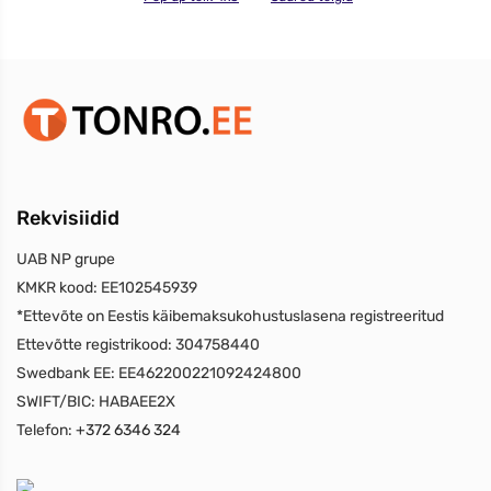
Rekvisiidid
UAB NP grupe
KMKR kood:
EE102545939
*Ettevõte on Eestis käibemaksukohustuslasena registreeritud
Ettevõtte registrikood:
304758440
Swedbank EE:
EE462200221092424800
SWIFT/BIC:
HABAEE2X
Telefon:
+372 6346 324