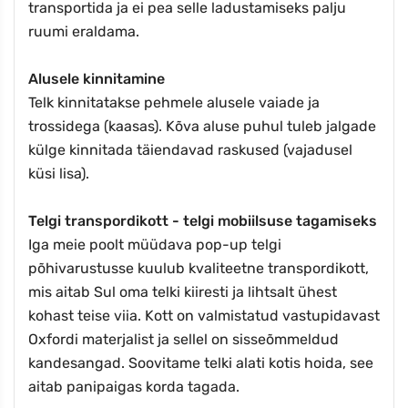
transportida ja ei pea selle ladustamiseks palju
ruumi eraldama.
Alusele kinnitamine
Telk kinnitatakse pehmele alusele vaiade ja
trossidega (kaasas). Kõva aluse puhul tuleb jalgade
külge kinnitada täiendavad raskused (vajadusel
küsi lisa).
Telgi transpordikott - telgi mobiilsuse tagamiseks
Iga meie poolt müüdava pop-up telgi
põhivarustusse kuulub kvaliteetne transpordikott,
mis aitab Sul oma telki kiiresti ja lihtsalt ühest
kohast teise viia. Kott on valmistatud vastupidavast
Oxfordi materjalist ja sellel on sisseõmmeldud
kandesangad. Soovitame telki alati kotis hoida, see
aitab panipaigas korda tagada.