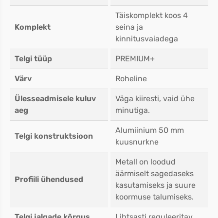
Täiskomplekt koos 4
Komplekt
seina ja
kinnitusvaiadega
Telgi tüüp
PREMIUM+
Värv
Roheline
Ülesseadmisele kuluv
Väga kiiresti, vaid ühe
aeg
minutiga.
Alumiinium 50 mm
Telgi konstruktsioon
kuusnurkne
Metall on loodud
äärmiselt sagedaseks
Profiili ühendused
kasutamiseks ja suure
koormuse talumiseks.
Telgi jalgade kõrgus
Lihtsasti reguleeritav